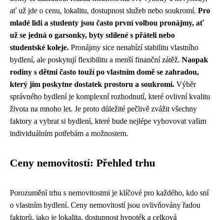
ať už jde o cenu, lokalitu, dostupnost služeb nebo soukromí.
Pro
mladé lidi a studenty jsou často první volbou pronájmy, ať
už se jedná o garsonky, byty sdílené s přáteli nebo
studentské koleje.
Pronájmy sice nenabízí stabilitu vlastního
bydlení, ale poskytují flexibilitu a menší finanční zátěž.
Naopak
rodiny s dětmi často touží po vlastním domě se zahradou,
který jim poskytne dostatek prostoru a soukromí.
Výběr
správného bydlení je komplexní rozhodnutí, které ovlivní kvalitu
života na mnoho let. Je proto důležité pečlivě zvážit všechny
faktory a vybrat si bydlení, které bude nejlépe vyhovovat vašim
individuálním potřebám a možnostem.
Ceny nemovitostí: Přehled trhu
Porozumění trhu s nemovitostmi je klíčové pro každého, kdo sní
o vlastním bydlení. Ceny nemovitostí jsou ovlivňovány řadou
faktorů, jako je lokalita, dostupnost hypoték a celková