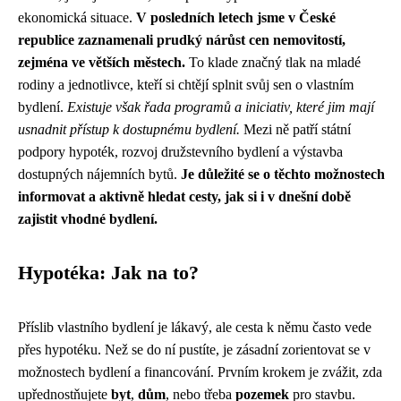
ekonomická situace.
V posledních letech jsme v České
republice zaznamenali prudký nárůst cen nemovitostí,
zejména ve větších městech.
To klade značný tlak na mladé
rodiny a jednotlivce, kteří si chtějí splnit svůj sen o vlastním
bydlení.
Existuje však řada programů a iniciativ, které jim mají
usnadnit přístup k dostupnému bydlení.
Mezi ně patří státní
podpory hypoték, rozvoj družstevního bydlení a výstavba
dostupných nájemních bytů.
Je důležité se o těchto možnostech
informovat a aktivně hledat cesty, jak si i v dnešní době
zajistit vhodné bydlení.
Hypotéka: Jak na to?
Příslib vlastního bydlení je lákavý, ale cesta k němu často vede
přes hypotéku. Než se do ní pustíte, je zásadní zorientovat se v
možnostech bydlení a financování. Prvním krokem je zvážit, zda
upřednostňujete
byt
,
dům
, nebo třeba
pozemek
pro stavbu.