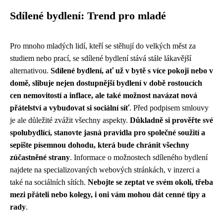
Sdílené bydlení: Trend pro mladé
Pro mnoho mladých lidí, kteří se stěhují do velkých měst za
studiem nebo prací, se sdílené bydlení stává stále lákavější
alternativou.
Sdílené bydlení, ať už v bytě s více pokoji nebo v
domě, slibuje nejen dostupnější bydlení v době rostoucích
cen nemovitostí a inflace, ale také možnost navázat nová
přátelství a vybudovat si sociální síť
. Před podpisem smlouvy
je ale důležité zvážit všechny aspekty.
Důkladně si prověřte své
spolubydlící, stanovte jasná pravidla pro společné soužití a
sepište písemnou dohodu, která bude chránit všechny
zúčastněné strany
. Informace o možnostech sdíleného bydlení
najdete na specializovaných webových stránkách, v inzerci a
také na sociálních sítích.
Nebojte se zeptat ve svém okolí, třeba
mezi přáteli nebo kolegy, i oni vám mohou dát cenné tipy a
rady
.