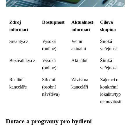
Zdroj
Dostupnost
Aktuálnost
Cílová
informací
informací
skupina
Sreality.cz
Vysoká
Velmi
Široká
(online)
aktuální
veřejnost
Bezrealitky.cz
Vysoká
Aktuální
Široká
(online)
veřejnost
Realitní
Střední
Závisí na
Zájemci o
kanceláře
(osobní
kanceláři
konkrétní
návštěva)
lokalitu/typ
nemovitosti
Dotace a programy pro bydlení