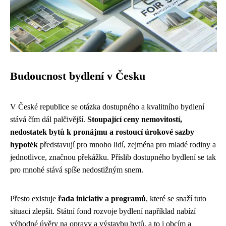
Budoucnost bydlení v Česku
V České republice se otázka dostupného a kvalitního bydlení
stává čím dál palčivější.
Stoupající ceny nemovitostí,
nedostatek bytů k pronájmu a rostoucí úrokové sazby
hypoték
představují pro mnoho lidí, zejména pro mladé rodiny a
jednotlivce, značnou překážku. Příslib dostupného bydlení se tak
pro mnohé stává spíše nedostižným snem.
Přesto existuje
řada iniciativ a programů
, které se snaží tuto
situaci zlepšit. Státní fond rozvoje bydlení například nabízí
výhodné úvěry na opravy a výstavbu bytů, a to i obcím a