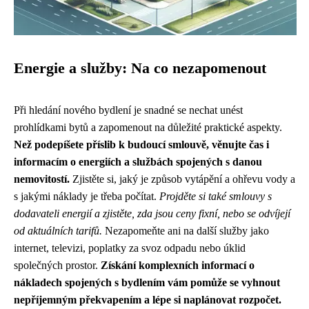
Energie a služby: Na co nezapomenout
Při hledání nového bydlení je snadné se nechat unést
prohlídkami bytů a zapomenout na důležité praktické aspekty.
Než podepíšete příslib k budoucí smlouvě, věnujte čas i
informacím o energiích a službách spojených s danou
nemovitostí.
Zjistěte si, jaký je způsob vytápění a ohřevu vody a
s jakými náklady je třeba počítat.
Projděte si také smlouvy s
dodavateli energií a zjistěte, zda jsou ceny fixní, nebo se odvíjejí
od aktuálních tarifů.
Nezapomeňte ani na další služby jako
internet, televizi, poplatky za svoz odpadu nebo úklid
společných prostor.
Získání komplexních informací o
nákladech spojených s bydlením vám pomůže se vyhnout
nepříjemným překvapením a lépe si naplánovat rozpočet.