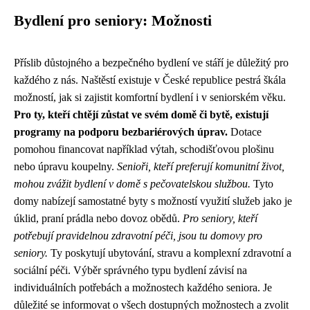
Bydlení pro seniory: Možnosti
Příslib důstojného a bezpečného bydlení ve stáří je důležitý pro
každého z nás. Naštěstí existuje v České republice pestrá škála
možností, jak si zajistit komfortní bydlení i v seniorském věku.
Pro ty, kteří chtějí zůstat ve svém domě či bytě, existují
programy na podporu bezbariérových úprav.
Dotace
pomohou financovat například výtah, schodišťovou plošinu
nebo úpravu koupelny.
Senioři, kteří preferují komunitní život,
mohou zvážit bydlení v domě s pečovatelskou službou.
Tyto
domy nabízejí samostatné byty s možností využití služeb jako je
úklid, praní prádla nebo dovoz obědů.
Pro seniory, kteří
potřebují pravidelnou zdravotní péči, jsou tu domovy pro
seniory.
Ty poskytují ubytování, stravu a komplexní zdravotní a
sociální péči. Výběr správného typu bydlení závisí na
individuálních potřebách a možnostech každého seniora. Je
důležité se informovat o všech dostupných možnostech a zvolit