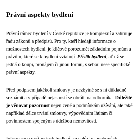
Právní aspekty bydlení
Právní rámec bydlení v České republice je komplexní a zahrnuje
řadu zákonů a předpisů. Pro ty, kteří hledají informace o
možnostech bydlení, je klíčové porozumět základním pojmům a
právům, které se k bydlení vztahují.
Příslib bydlení
, ať už se
jedná o koupi, pronájem či jinou formu, s sebou nese specifické
právní aspekty.
Před podpisem jakékoli smlouvy je nezbytné se s ní důkladně
seznámit a v případě nejasností se obrátit na odborníka.
Důležité
je věnovat pozornost
nejen ceně a podmínkám užívání, ale také
například délce trvání smlouvy, výpovědním lhůtám či
povinnostem spojeným s údržbou nemovitosti.
Informace o možnostech bydlení lze nalézt na webových