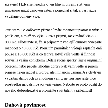
správně! I když se nejedná o váš hlavní příjem, stát vám
umožňuje snížit daňovou zátěž a ponechat si tak z vaší těžce
vydělané odměny více.
Jak na to?
V daňovém přiznání máte možnost uplatnit si výdaje
paušálem, a to až do výše 60 % z příjmů, maximálně však 80
000 Kč. Představte si, že si příjmem z vedlejší činnosti vylepšíte
rozpočet o 40 000 Kč. Použitím paušálních výdajů zaplatíte daň
pouze z 16 000 Kč! A co teprve, když vaše vedlejší činnost
souvisí s vaším koníčkem? Děláte ručně šperky, šijete originální
oblečení nebo pečete lahodné dorty? Pak vám vedlejší příjem
přinese nejen radost z tvorby, ale i finanční uznání. A s chytrým
využitím daňových zvýhodnění vám z něj zůstane ještě více
prostředků na další rozvoj vaší vášně. Nebojte se proto pustit do
nového dobrodružství a proměňte svůj talent v příležitost!
Daňová povinnost