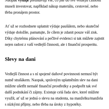
Naopak
výdaje
představují vše, co jste do své vedlejší činnosti
museli investovat, například nákup materiálu, cestovné, nebo
třeba pronájem prostor.
Ať už se rozhodnete uplatnit výdaje paušálem, nebo skutečné
výdaje doložíte, pamatujte, že cílem je zdanit pouze váš zisk.
Díky chytrému plánování a pečlivé evidenci si tak můžete zajistit
nejen radost z vaší vedlejší činnosti, ale i finanční prosperitu.
Slevy na dani
Vedlejší činnost a s ní spojené daňové povinnosti nemusí být
nutně strašákem. Naopak, správným uplatněním slev na dani
můžete ušetřit nemalé finanční prostředky a podpořit tak své
další podnikání či zájmy. Existuje celá řada slev, které můžete
využít, ať už se jedná o slevu na studenta, na manželku/manžela
s nízkými příjmy, nebo třeba na úroky z hypotéky.