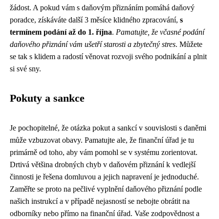
žádost. A pokud vám s daňovým přiznáním pomáhá daňový
poradce, získáváte další 3 měsíce klidného zpracování,
s
termínem podání až do 1. října
.
Pamatujte, že včasné podání
daňového přiznání vám ušetří starosti a zbytečný stres
. Můžete
se tak s klidem a radostí věnovat rozvoji svého podnikání a plnit
si své sny.
Pokuty a sankce
Je pochopitelné, že otázka pokut a sankcí v souvislosti s daněmi
může vzbuzovat obavy. Pamatujte ale, že finanční úřad je tu
primárně od toho, aby vám pomohl se v systému zorientovat.
Drtivá většina drobných chyb v daňovém přiznání k vedlejší
činnosti je řešena domluvou a jejich napravení je jednoduché.
Zaměřte se proto na pečlivé vyplnění daňového přiznání podle
našich instrukcí a v případě nejasností se nebojte obrátit na
odborníky nebo přímo na finanční úřad. Vaše zodpovědnost a