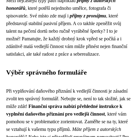
Mezi nejčastější typy patří například
příjmy z autorských
honorářů
, které potěší nejednoho umělce, fotografa či
spisovatele. Své místo zde mají i
příjmy z pronájmu
, které
představují stabilní pasivní příjem. A co takhle zpeněžit svůj
talent na pečení dortů nebo ručně vyráběné šperky? I to je
možné! Pamatujte, že každý drobný krok vpřed se počítá a i
zdánlivě malá vedlejší činnost vám může přinést nejen finanční
satisfakci, ale také radost z práce a seberealizace.
Výběr správného formuláře
Při vyplňování daňového přiznání k vedlejší činnosti je zásadní
zvolit ten správný formulář. Nebojte se, není to tak složité, jak se
může zdát!
Finanční správa nabízí přehledné instrukce k
vyplnění daňového přiznání pro vedlejší činnost
, které vám
pomohou se v problematice zorientovat. Zaměřte se na ty, které
se vztahují k vašemu typu příjmů.
Máte příjem z autorských
honorářů? Nebo jste si přivydělali pronájmem nemovitosti?
Pro