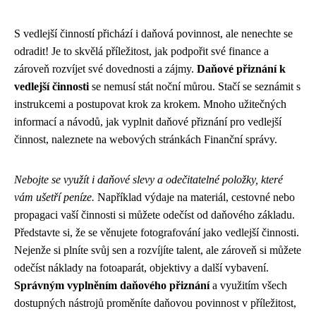
S vedlejší činností přichází i daňová povinnost, ale nenechte se
odradit! Je to skvělá příležitost, jak podpořit své finance a
zároveň rozvíjet své dovednosti a zájmy.
Daňové přiznání k
vedlejší činnosti
se nemusí stát noční můrou. Stačí se seznámit s
instrukcemi a postupovat krok za krokem. Mnoho užitečných
informací a návodů, jak vyplnit daňové přiznání pro vedlejší
činnost, naleznete na webových stránkách Finanční správy.
Nebojte se využít i daňové slevy a odečitatelné položky, které
vám ušetří peníze.
Například výdaje na materiál, cestovné nebo
propagaci vaší činnosti si můžete odečíst od daňového základu.
Představte si, že se věnujete fotografování jako vedlejší činnosti.
Nejenže si plníte svůj sen a rozvíjíte talent, ale zároveň si můžete
odečíst náklady na fotoaparát, objektivy a další vybavení.
Správným vyplněním daňového přiznání
a využitím všech
dostupných nástrojů proměníte daňovou povinnost v příležitost,