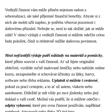
Vedlejší činnost vám může přinést nejenom radost a
seberealizaci, ale také příjemné finanční benefity. Abyste si z
nich ale mohli užít naplno, je potřeba věnovat pozornost i
daňovému přiznání. Nebojte se, není to tak složité, jak se může
zdát! V rámci výdajů z vedlejší činnosti si můžete odečíst celou
řadu položek, čímž si efektivně snížíte daňovou povinnost.
Mezi nejčastější výdaje patří náklady na materiál a pomůcky
,
které přímo souvisí s vaší činností. Ať už šijete originální
oblečení, vyrábíte ručně malované hrníčky nebo nabízíte online
kurzy, nezapomeňte si schovávat účtenky za látky, barvy,
software nebo třeba reklamu.
Uplatnit si můžete i cestovné
,
pokud za prací cestujete, a to ať už autem, vlakem nebo
autobusem. Důležité je mít vždy po ruce jízdenky nebo jiný
doklad o vaší cestě. Možná vás potěší, že si můžete odečíst i
odpisy vybavení
, které pro svou činnost používáte, například
notebook, fotoaparát nebo třeba 3D tiskárnu.