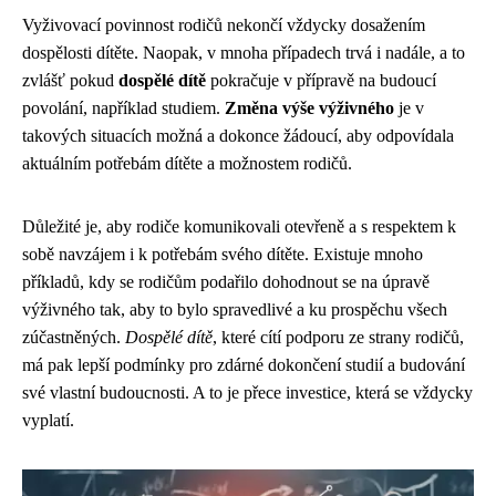
Vyživovací povinnost rodičů nekončí vždycky dosažením
dospělosti dítěte. Naopak, v mnoha případech trvá i nadále, a to
zvlášť pokud
dospělé dítě
pokračuje v přípravě na budoucí
povolání, například studiem.
Změna výše výživného
je v
takových situacích možná a dokonce žádoucí, aby odpovídala
aktuálním potřebám dítěte a možnostem rodičů.
Důležité je, aby rodiče komunikovali otevřeně a s respektem k
sobě navzájem i k potřebám svého dítěte. Existuje mnoho
příkladů, kdy se rodičům podařilo dohodnout se na úpravě
výživného tak, aby to bylo spravedlivé a ku prospěchu všech
zúčastněných.
Dospělé dítě
, které cítí podporu ze strany rodičů,
má pak lepší podmínky pro zdárné dokončení studií a budování
své vlastní budoucnosti. A to je přece investice, která se vždycky
vyplatí.