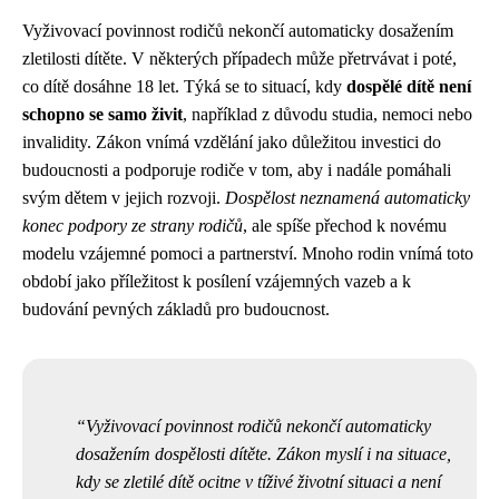
Vyživovací povinnost rodičů nekončí automaticky dosažením
zletilosti dítěte. V některých případech může přetrvávat i poté,
co dítě dosáhne 18 let. Týká se to situací, kdy
dospělé dítě není
schopno se samo živit
, například z důvodu studia, nemoci nebo
invalidity. Zákon vnímá vzdělání jako důležitou investici do
budoucnosti a podporuje rodiče v tom, aby i nadále pomáhali
svým dětem v jejich rozvoji.
Dospělost neznamená automaticky
konec podpory ze strany rodičů
, ale spíše přechod k novému
modelu vzájemné pomoci a partnerství. Mnoho rodin vnímá toto
období jako příležitost k posílení vzájemných vazeb a k
budování pevných základů pro budoucnost.
Vyživovací povinnost rodičů nekončí automaticky
dosažením dospělosti dítěte. Zákon myslí i na situace,
kdy se zletilé dítě ocitne v tíživé životní situaci a není