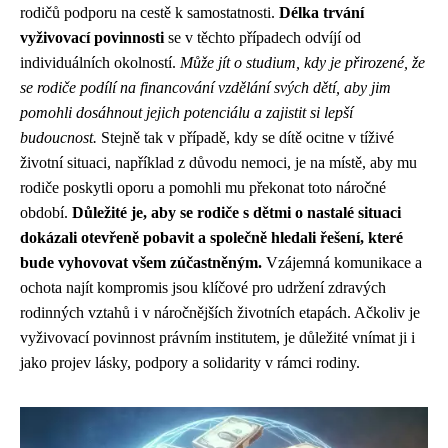
rodičů podporu na cestě k samostatnosti.
Délka trvání
vyživovací povinnosti
se v těchto případech odvíjí od
individuálních okolností.
Může jít o studium, kdy je přirozené, že
se rodiče podílí na financování vzdělání svých dětí, aby jim
pomohli dosáhnout jejich potenciálu a zajistit si lepší
budoucnost.
Stejně tak v případě, kdy se dítě ocitne v tíživé
životní situaci, například z důvodu nemoci, je na místě, aby mu
rodiče poskytli oporu a pomohli mu překonat toto náročné
období.
Důležité je, aby se rodiče s dětmi o nastalé situaci
dokázali otevřeně pobavit a společně hledali řešení, které
bude vyhovovat všem zúčastněným.
Vzájemná komunikace a
ochota najít kompromis jsou klíčové pro udržení zdravých
rodinných vztahů i v náročnějších životních etapách. Ačkoliv je
vyživovací povinnost právním institutem, je důležité vnímat ji i
jako projev lásky, podpory a solidarity v rámci rodiny.