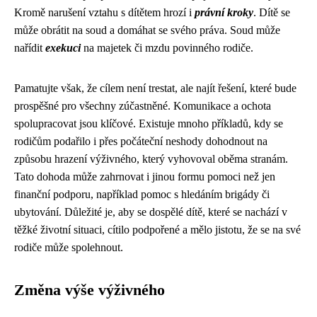
Kromě narušení vztahu s dítětem hrozí i
právní kroky
. Dítě se
může obrátit na soud a domáhat se svého práva. Soud může
nařídit
exekuci
na majetek či mzdu povinného rodiče.
Pamatujte však, že cílem není trestat, ale najít řešení, které bude
prospěšné pro všechny zúčastněné. Komunikace a ochota
spolupracovat jsou klíčové. Existuje mnoho příkladů, kdy se
rodičům podařilo i přes počáteční neshody dohodnout na
způsobu hrazení výživného, který vyhovoval oběma stranám.
Tato dohoda může zahrnovat i jinou formu pomoci než jen
finanční podporu, například pomoc s hledáním brigády či
ubytování. Důležité je, aby se dospělé dítě, které se nachází v
těžké životní situaci, cítilo podpořené a mělo jistotu, že se na své
rodiče může spolehnout.
Změna výše výživného