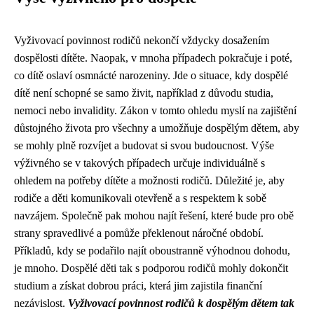
Vyživovací povinnost rodičů nekončí vždycky dosažením
dospělosti dítěte. Naopak, v mnoha případech pokračuje i poté,
co dítě oslaví osmnácté narozeniny. Jde o situace, kdy dospělé
dítě není schopné se samo živit, například z důvodu studia,
nemoci nebo invalidity. Zákon v tomto ohledu myslí na zajištění
důstojného života pro všechny a umožňuje dospělým dětem, aby
se mohly plně rozvíjet a budovat si svou budoucnost. Výše
výživného se v takových případech určuje individuálně s
ohledem na potřeby dítěte a možnosti rodičů. Důležité je, aby
rodiče a děti komunikovali otevřeně a s respektem k sobě
navzájem. Společně pak mohou najít řešení, které bude pro obě
strany spravedlivé a pomůže překlenout náročné období.
Příkladů, kdy se podařilo najít oboustranně výhodnou dohodu,
je mnoho. Dospělé děti tak s podporou rodičů mohly dokončit
studium a získat dobrou práci, která jim zajistila finanční
nezávislost.
Vyživovací povinnost rodičů k dospělým dětem tak