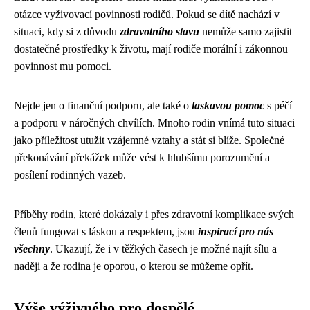
otázce vyživovací povinnosti rodičů. Pokud se dítě nachází v
situaci, kdy si z důvodu
zdravotního stavu
nemůže samo zajistit
dostatečné prostředky k životu, mají rodiče morální i zákonnou
povinnost mu pomoci.
Nejde jen o finanční podporu, ale také o
laskavou pomoc
s péčí
a podporu v náročných chvílích. Mnoho rodin vnímá tuto situaci
jako příležitost utužit vzájemné vztahy a stát si blíže. Společné
překonávání překážek může vést k hlubšímu porozumění a
posílení rodinných vazeb.
Příběhy rodin, které dokázaly i přes zdravotní komplikace svých
členů fungovat s láskou a respektem, jsou
inspirací pro nás
všechny
. Ukazují, že i v těžkých časech je možné najít sílu a
naději a že rodina je oporou, o kterou se můžeme opřít.
Výše výživného pro dospělé