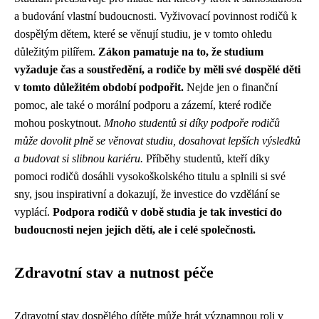
a budování vlastní budoucnosti. Vyživovací povinnost rodičů k
dospělým dětem, které se věnují studiu, je v tomto ohledu
důležitým pilířem.
Zákon pamatuje na to, že studium
vyžaduje čas a soustředění, a rodiče by měli své dospělé děti
v tomto důležitém období podpořit.
Nejde jen o finanční
pomoc, ale také o morální podporu a zázemí, které rodiče
mohou poskytnout.
Mnoho studentů si díky podpoře rodičů
může dovolit plně se věnovat studiu, dosahovat lepších výsledků
a budovat si slibnou kariéru.
Příběhy studentů, kteří díky
pomoci rodičů dosáhli vysokoškolského titulu a splnili si své
sny, jsou inspirativní a dokazují, že investice do vzdělání se
vyplácí.
Podpora rodičů v době studia je tak investicí do
budoucnosti nejen jejich dětí, ale i celé společnosti.
Zdravotní stav a nutnost péče
Zdravotní stav dospělého dítěte může hrát významnou roli v