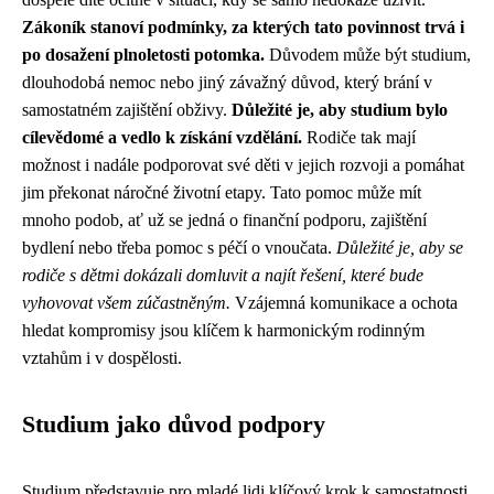
Zákoník stanoví podmínky, za kterých tato povinnost trvá i
po dosažení plnoletosti potomka.
Důvodem může být studium,
dlouhodobá nemoc nebo jiný závažný důvod, který brání v
samostatném zajištění obživy.
Důležité je, aby studium bylo
cílevědomé a vedlo k získání vzdělání.
Rodiče tak mají
možnost i nadále podporovat své děti v jejich rozvoji a pomáhat
jim překonat náročné životní etapy. Tato pomoc může mít
mnoho podob, ať už se jedná o finanční podporu, zajištění
bydlení nebo třeba pomoc s péčí o vnoučata.
Důležité je, aby se
rodiče s dětmi dokázali domluvit a najít řešení, které bude
vyhovovat všem zúčastněným.
Vzájemná komunikace a ochota
hledat kompromisy jsou klíčem k harmonickým rodinným
vztahům i v dospělosti.
Studium jako důvod podpory
Studium představuje pro mladé lidi klíčový krok k samostatnosti