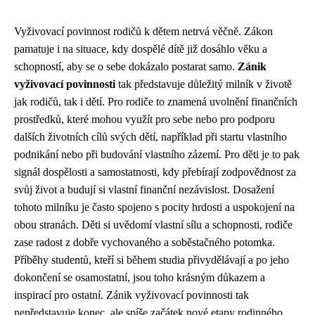
Vyživovací povinnost rodičů k dětem netrvá věčně. Zákon
pamatuje i na situace, kdy dospělé dítě již dosáhlo věku a
schopností, aby se o sebe dokázalo postarat samo.
Zánik
vyživovací povinnosti
tak představuje důležitý milník v životě
jak rodičů, tak i dětí. Pro rodiče to znamená uvolnění finančních
prostředků, které mohou využít pro sebe nebo pro podporu
dalších životních cílů svých dětí, například při startu vlastního
podnikání nebo při budování vlastního zázemí. Pro děti je to pak
signál dospělosti a samostatnosti, kdy přebírají zodpovědnost za
svůj život a budují si vlastní finanční nezávislost. Dosažení
tohoto milníku je často spojeno s pocity hrdosti a uspokojení na
obou stranách. Děti si uvědomí vlastní sílu a schopnosti, rodiče
zase radost z dobře vychovaného a soběstačného potomka.
Příběhy studentů, kteří si během studia přivydělávají a po jeho
dokončení se osamostatní, jsou toho krásným důkazem a
inspirací pro ostatní. Zánik vyživovací povinnosti tak
nepředstavuje konec, ale spíše začátek nové etapy rodinného