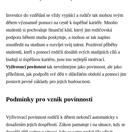
Investice do vzdělání se vždy vyplácí a rodiče tak mohou svým
dětem významně pomoci na cestě k úspěšné kariéře. Mnoho
studentů si pochvaluje finanční klid, který jim rodičovská
podpora během studia poskytuje, a mohou se tak naplno
soustředit na studium a rozvíjet svůj talent. Pozitivní příběhy
studentů, kteří s pomocí rodičů dosáhli svých studijních cílů a
budují si úspěšnou kariéru, jsou tou nejlepší motivací.
Vyživovací povinnost
tak nevnímejme jako povinnost, ale jako
příležitost, jak podpořit své děti v důležitém období a pomoci jim
postavit pevné základy pro jejich budoucnost.
Podmínky pro vznik povinnosti
Vyživovací povinnost rodičů k dětem nekončí automaticky s
dosažením jejich dospělosti. Zákon pamatuje i na situace, kdy se
dospělé dítě ocitne v situaci, kdy se samo nedokáže uživit.