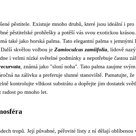
né pěstitele. Existuje mnoho druhů, které jsou ideální i pro
bné pěstitelské prohřešky a potěší vás svou exotickou krásou
ámá také jako horská palma. Tato elegantní palma s jemnými l
. Další skvělou volbou je
Zamioculcas zamiifolia
, lidově naz
ádne i velmi nízké světelné podmínky a nepotřebuje častou zál
recurvata
, známá jako "sloní noha". Tato palma zaujme svým
očná na zálivku a preferuje slunné stanoviště. Pamatujte, že 
lně kontrolujte vlhkost substrátu a dopřejte jim dostatek svět
 radost po mnoho let.
mosféra
ch tropů. Její půvabné, péřovité listy z ní dělají oblíbenou 