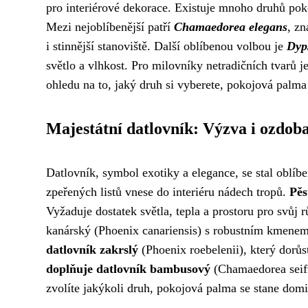
pro interiérové ​​dekorace. Existuje mnoho druhů poko
Mezi nejoblíbenější patří
Chamaedorea elegans
, zn
i stinnější stanoviště. Další oblíbenou volbou je
Dyps
světlo a vlhkost. Pro milovníky netradičních tvarů j
ohledu na to, jaký druh si vyberete, pokojová palma
Majestátní datlovník: Výzva i ozdob
Datlovník, symbol exotiky a elegance, se stal oblíb
zpeřených listů vnese do interiéru nádech tropů.
Pěs
Vyžaduje dostatek světla, tepla a prostoru pro svůj 
kanárský (Phoenix canariensis) s robustním kmenem
datlovník zakrslý
(Phoenix roebelenii), který dor
doplňuje datlovník bambusový
(Chamaedorea seifr
zvolíte jakýkoli druh, pokojová palma se stane domi