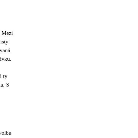
. Mezi
isty
ývaná
ivku.
i ty
la. S
volbu