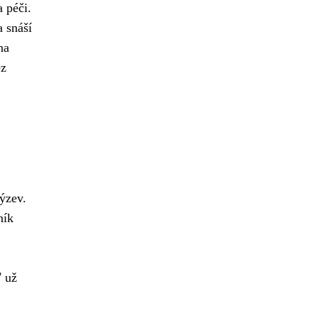
a péči.
a snáší
na
ez
ýzev.
ník
ť už