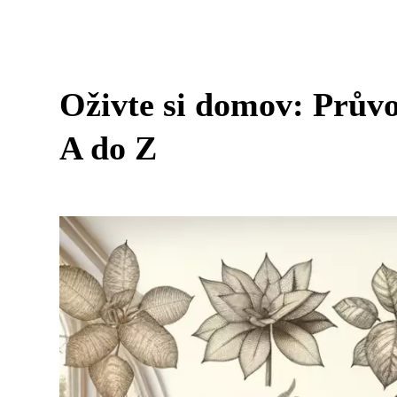
Oživte si domov: Prův
A do Z