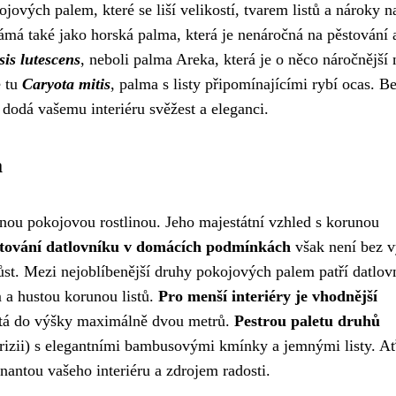
jových palem, které se liší velikostí, tvarem listů a nároky n
ámá také jako horská palma, která je nenáročná na pěstování 
is lutescens
, neboli palma Areka, která je o něco náročnější 
e tu
Caryota mitis
, palma s listy připomínajícími rybí ocas. B
 dodá vašemu interiéru svěžest a eleganci.
a
enou pokojovou rostlinou. Jeho majestátní vzhled s korunou
tování datlovníku v domácích podmínkách
však není bez v
růst. Mezi nejoblíbenější druhy pokojových palem patří datlov
 a hustou korunou listů.
Pro menší interiéry je vhodnější
ůstá do výšky maximálně dvou metrů.
Pestrou paletu druhů
izii) s elegantními bambusovými kmínky a jemnými listy. A
nantou vašeho interiéru a zdrojem radosti.