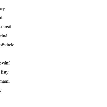
ory
rů
tností
elná
ěstitele
zování
listy
almami
y