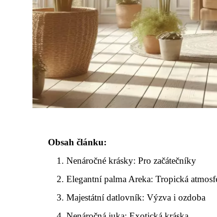
Obsah článku:
Nenáročné krásky: Pro začátečníky
Elegantní palma Areka: Tropická atmosf
Majestátní datlovník: Výzva i ozdoba
Nenáročná juka: Exotická kráska