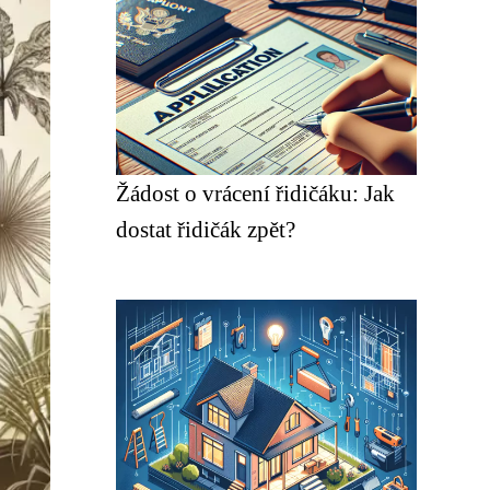
Žádost o vrácení řidičáku: Jak
dostat řidičák zpět?