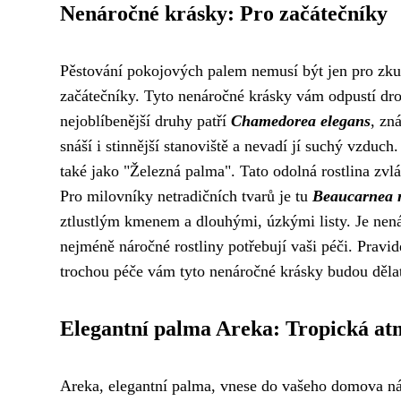
Nenáročné krásky: Pro začátečníky
Pěstování pokojových palem nemusí být jen pro zkuše
začátečníky. Tyto nenáročné krásky vám odpustí dro
nejoblíbenější druhy patří
Chamedorea elegans
, zn
snáší i stinnější stanoviště a nevadí jí suchý vzduch
také jako "Železná palma". Tato odolná rostlina zvl
Pro milovníky netradičních tvarů je tu
Beaucarnea 
ztlustlým kmenem a dlouhými, úzkými listy. Je nenár
nejméně náročné rostliny potřebují vaši péči. Pravide
trochou péče vám tyto nenáročné krásky budou dělat
Elegantní palma Areka: Tropická at
Areka, elegantní palma, vnese do vašeho domova náde