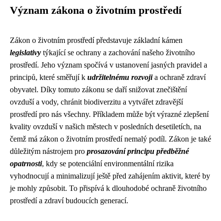
Význam zákona o životním prostředí
Zákon o životním prostředí představuje základní kámen
legislativy
týkající se ochrany a zachování našeho životního
prostředí. Jeho význam spočívá v ustanovení jasných pravidel a
principů, které směřují k
udržitelnému rozvoji
a ochraně zdraví
obyvatel. Díky tomuto zákonu se daří snižovat znečištění
ovzduší a vody, chránit biodiverzitu a vytvářet zdravější
prostředí pro nás všechny. Příkladem může být výrazné zlepšení
kvality ovzduší v našich městech v posledních desetiletích, na
čemž má zákon o životním prostředí nemalý podíl. Zákon je také
důležitým nástrojem pro
prosazování principu předběžné
opatrnosti
, kdy se potenciální environmentální rizika
vyhodnocují a minimalizují ještě před zahájením aktivit, které by
je mohly způsobit. To přispívá k dlouhodobé ochraně životního
prostředí a zdraví budoucích generací.