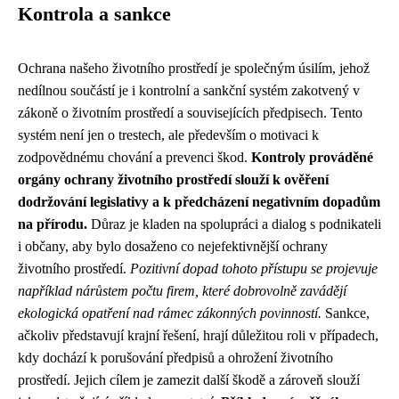
Kontrola a sankce
Ochrana našeho životního prostředí je společným úsilím, jehož
nedílnou součástí je i kontrolní a sankční systém zakotvený v
zákoně o životním prostředí a souvisejících předpisech. Tento
systém není jen o trestech, ale především o motivaci k
zodpovědnému chování a prevenci škod.
Kontroly prováděné
orgány ochrany životního prostředí slouží k ověření
dodržování legislativy a k předcházení negativním dopadům
na přírodu.
Důraz je kladen na spolupráci a dialog s podnikateli
i občany, aby bylo dosaženo co nejefektivnější ochrany
životního prostředí.
Pozitivní dopad tohoto přístupu se projevuje
například nárůstem počtu firem, které dobrovolně zavádějí
ekologická opatření nad rámec zákonných povinností.
Sankce,
ačkoliv představují krajní řešení, hrají důležitou roli v případech,
kdy dochází k porušování předpisů a ohrožení životního
prostředí. Jejich cílem je zamezit další škodě a zároveň slouží