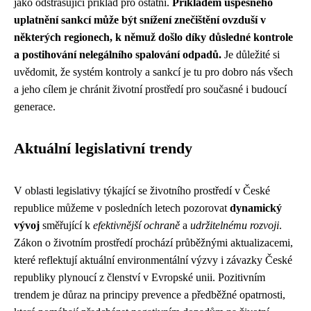
jako odstrašující příklad pro ostatní.
Příkladem úspěšného
uplatnění sankcí může být snížení znečištění ovzduší v
některých regionech, k němuž došlo díky důsledné kontrole
a postihování nelegálního spalování odpadů.
Je důležité si
uvědomit, že systém kontroly a sankcí je tu pro dobro nás všech
a jeho cílem je chránit životní prostředí pro současné i budoucí
generace.
Aktuální legislativní trendy
V oblasti legislativy týkající se životního prostředí v České
republice můžeme v posledních letech pozorovat
dynamický
vývoj
směřující k
efektivnější ochraně
a
udržitelnému rozvoji
.
Zákon o životním prostředí prochází průběžnými aktualizacemi,
které reflektují aktuální environmentální výzvy i závazky České
republiky plynoucí z členství v Evropské unii. Pozitivním
trendem je důraz na principy prevence a předběžné opatrnosti,