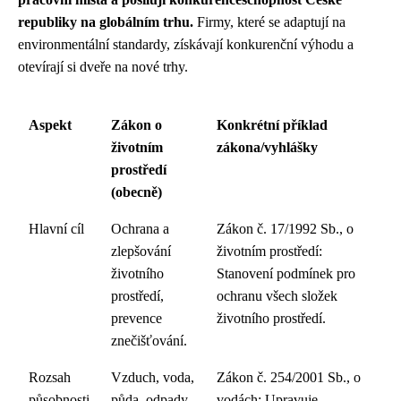
republiky na globálním trhu.
Firmy, které se adaptují na
environmentální standardy, získávají konkurenční výhodu a
otevírají si dveře na nové trhy.
Aspekt
Zákon o
Konkrétní příklad
životním
zákona/vyhlášky
prostředí
(obecně)
Hlavní cíl
Ochrana a
Zákon č. 17/1992 Sb., o
zlepšování
životním prostředí:
životního
Stanovení podmínek pro
prostředí,
ochranu všech složek
prevence
životního prostředí.
znečišťování.
Rozsah
Vzduch, voda,
Zákon č. 254/2001 Sb., o
působnosti
půda, odpady,
vodách: Upravuje