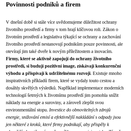
Povinnosti podniků a firem
V dnešní době si stále více uvědomujeme důležitost ochrany
životního prostředí a firmy v tom hrají klíčovou roli. Zákon o
životním prostředí a legislativa týkající se ochrany a zachování
životního prostředí nestanovují podnikům pouze povinnosti, ale
otevírají jim také dveře k novým příležitostem a inovacím.
Firmy, které se aktivně zapojují do ochrany životního
prostředí, si budují pozitivní image, získávají konkurenční
výhodu a přispívají k udržitelnému rozvoji
. Existuje mnoho
inspirativních příkladů firem, které se vydaly touto cestou a
dosáhly skvělých výsledků. Například implementace moderních
technologií šetrných k životnímu prostředí jim pomohla snížit
náklady na energie a suroviny, a zároveň zlepšit svou
environmentální stopu.
Investice do obnovitelných zdrojů
energie, snižování emisí a efektivnější nakládání s odpady jsou
jen některé z kroků, které firmy podnikají, aby přispěly k