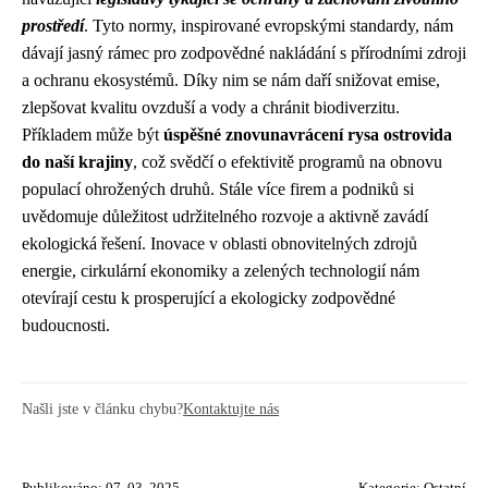
prostředí
. Tyto normy, inspirované evropskými standardy, nám
dávají jasný rámec pro zodpovědné nakládání s přírodními zdroji
a ochranu ekosystémů. Díky nim se nám daří snižovat emise,
zlepšovat kvalitu ovzduší a vody a chránit biodiverzitu.
Příkladem může být
úspěšné znovunavrácení rysa ostrovida
do naší krajiny
, což svědčí o efektivitě programů na obnovu
populací ohrožených druhů. Stále více firem a podniků si
uvědomuje důležitost udržitelného rozvoje a aktivně zavádí
ekologická řešení. Inovace v oblasti obnovitelných zdrojů
energie, cirkulární ekonomiky a zelených technologií nám
otevírají cestu k prosperující a ekologicky zodpovědné
budoucnosti.
Našli jste v článku chybu?
Kontaktujte nás
Publikováno: 07. 03. 2025
Kategorie:
Ostatní