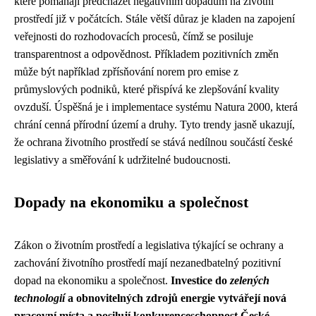
které pomáhají předcházet negativním dopadům na životní
prostředí již v počátcích. Stále větší důraz je kladen na zapojení
veřejnosti do rozhodovacích procesů, čímž se posiluje
transparentnost a odpovědnost. Příkladem pozitivních změn
může být například zpřísňování norem pro emise z
průmyslových podniků, které přispívá ke zlepšování kvality
ovzduší. Úspěšná je i implementace systému Natura 2000, která
chrání cenná přírodní území a druhy. Tyto trendy jasně ukazují,
že ochrana životního prostředí se stává nedílnou součástí české
legislativy a směřování k udržitelné budoucnosti.
Dopady na ekonomiku a společnost
Zákon o životním prostředí a legislativa týkající se ochrany a
zachování životního prostředí mají nezanedbatelný pozitivní
dopad na ekonomiku a společnost.
Investice do
zelených
technologií
a obnovitelných zdrojů energie vytvářejí nová
pracovní místa a posilují konkurenceschopnost České