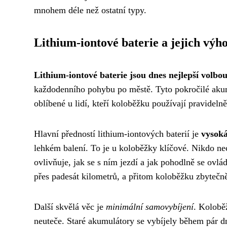
mnohem déle než ostatní typy.
Lithium-iontové baterie a jejich výh
Lithium-iontové baterie jsou dnes nejlepší volbo
každodenního pohybu po městě. Tyto pokročilé akumu
oblíbené u lidí, kteří koloběžku používají pravidelně
Hlavní předností lithium-iontových baterií je
vysoká
lehkém balení. To je u koloběžky klíčové. Nikdo nec
ovlivňuje, jak se s ním jezdí a jak pohodlně se ovl
přes padesát kilometrů, a přitom koloběžku zbytečně
Další skvělá věc je
minimální samovybíjení
. Kolobě
neuteče. Staré akumulátory se vybíjely během pár dnů,