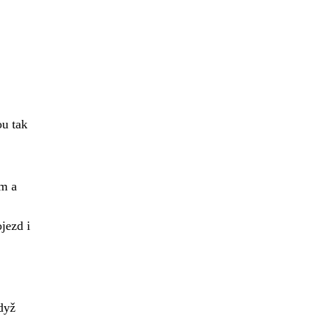
ou tak
ém a
jezd i
když