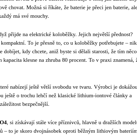
ě chovat. Možná si říkáte, že baterie je přeci jen baterie, al
a každý má své mouchy.
dyž přijde na elektrické koloběžky. Jejich největší přednost?
 kompaktní. To je přesně to, co u koloběžky potřebujete – ni
dobíjet, kdy chcete, aniž byste si dělali starosti, že tím něco
ch kapacita klesne na zhruba 80 procent. To v praxi znamená, 
které nabízejí ještě větší svobodu ve tvaru. Výrobci je dokážo
ještě o trochu lehčí než klasické lithium-iontové články a
záležitost bezpečnější.
PO4
, si získávají stále více příznivců, hlavně u dražších model
ů – to je skoro dvojnásobek oproti běžným lithiovým baterií