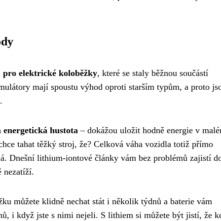
ody
u pro elektrické koloběžky
, které se staly běžnou součástí
látory mají spoustu výhod oproti starším typům, a proto js
.
 energetická hustota
– dokážou uložit hodně energie v mal
hce tahat těžký stroj, že? Celková váha vozidla totiž přímo
ádá. Dnešní lithium-iontové články vám bez problémů zajistí do
 nezatíží.
žku můžete klidně nechat stát i několik týdnů a baterie vám
 i když jste s nimi nejeli. S lithiem si můžete být jistí, že 