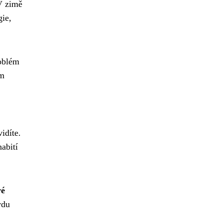
 V zimě
gie,
roblém
em
idíte.
abití
vé
vdu