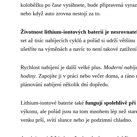
koloběžku po čase vytáhnete, bude připravená vyrazit
nebo když auto zrovna nestojí za to.
Životnost lithium-iontových baterií je nesrovnate
set až tisíc nabíjecích cyklů a pořád si udrží většin
ušetříte na výměnách a navíc to není takové zatížení 
Rychlost nabíjení je další velké plus.
Moderní nabíje
hodiny
. Zapojíte ji v práci nebo večer doma, a rán
plánování nabíjení několik dní dopředu.
Lithium-iontové baterie také
fungují spolehlivě př
výkonu, ale pořád jsou na tom mnohem lép než staré
venku prší, svítí slunce nebo je podzimní chladno.