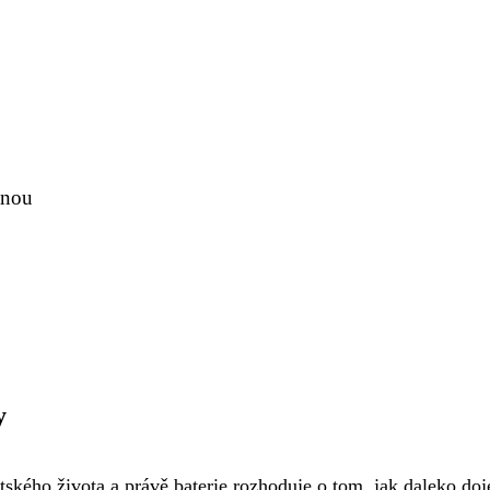
anou
y
ského života a právě baterie rozhoduje o tom, jak daleko doj