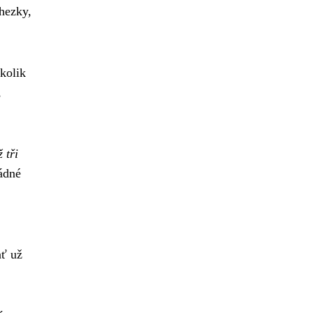
 hezky,
ěkolik
,
 tři
ádné
ať už