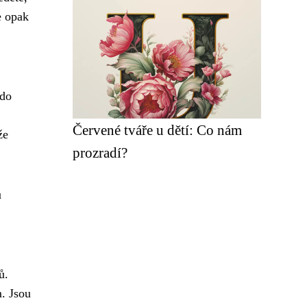
e opak
kdo
Červené tváře u dětí: Co nám
že
prozradí?
u
ů.
m. Jsou