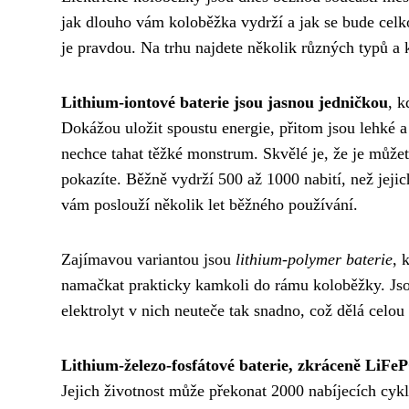
jak dlouho vám koloběžka vydrží a jak se bude celkov
je pravdou. Na trhu najdete několik různých typů 
Lithium-iontové baterie jsou jasnou jedničkou
, k
Dokážou uložit spoustu energie, přitom jsou lehké a
nechce tahat těžké monstrum. Skvělé je, že je můžete 
pokazíte. Běžně vydrží 500 až 1000 nabití, než jeji
vám poslouží několik let běžného používání.
Zajímavou variantou jsou
lithium-polymer baterie
, 
namačkat prakticky kamkoli do rámu koloběžky. Jsou 
elektrolyt v nich neuteče tak snadno, což dělá celou 
Lithium-železo-fosfátové baterie, zkráceně LiFe
Jejich životnost může překonat 2000 nabíjecích cykl