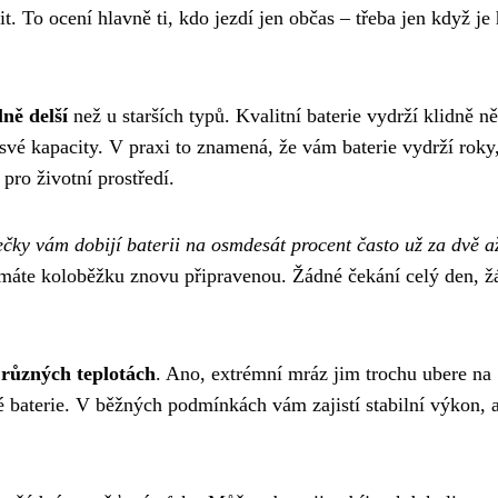
. To ocení hlavně ti, kdo jezdí jen občas – třeba jen když je
lně delší
než u starších typů. Kvalitní baterie vydrží klidně n
u své kapacity. V praxi to znamená, že vám baterie vydrží roky
pro životní prostředí.
čky vám dobijí baterii na osmdesát procent často už za dvě až
o máte koloběžku znovu připravenou. Žádné čekání celý den, ž
i různých teplotách
. Ano, extrémní mráz jim trochu ubere na
 baterie. V běžných podmínkách vám zajistí stabilní výkon, 