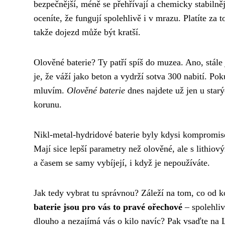
bezpečnější, méně se přehřívají a chemicky stabilně
oceníte, že fungují spolehlivě i v mrazu. Platíte za 
takže dojezd může být kratší.
Olověné baterie? Ty patří spíš do muzea. Ano, stále
je, že váží jako beton a vydrží sotva 300 nabití. Po
mluvím.
Olověné baterie
dnes najdete už jen u star
korunu.
Nikl-metal-hydridové baterie byly kdysi kompromis
Mají sice lepší parametry než olověné, ale s lithiov
a časem se samy vybíjejí, i když je nepoužíváte.
Jak tedy vybrat tu správnou? Záleží na tom, co od 
baterie jsou pro vás to pravé ořechové
– spolehliv
dlouho a nezajímá vás o kilo navíc? Pak vsaďte na L