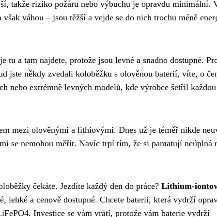
jší, takže riziko požáru nebo výbuchu je opravdu minimální.
to však váhou – jsou těžší a vejde se do nich trochu méně ener
 je tu a tam najdete, protože jsou levné a snadno dostupné. P
kud jste někdy zvedali koloběžku s olověnou baterií, víte, o č
ých nebo extrémně levných modelů, kde výrobce šetřil každou
em mezi olověnými a lithiovými. Dnes už je téměř nikde neuv
ými se nemohou měřit. Navíc trpí tím, že si pamatují neúplná n
koloběžky čekáte. Jezdíte každý den do práce?
Lithium-ionto
é, lehké a cenově dostupné. Chcete baterii, která vydrží opra
iFePO4. Investice se vám vrátí, protože vám baterie vydrží