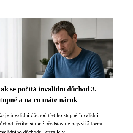
Jak se počítá invalidní důchod 3.
stupně a na co máte nárok
o je invalidní důchod třetího stupně Invalidní
ůchod třetího stupně představuje nejvyšší formu
nvalidního důchodu, která je v...