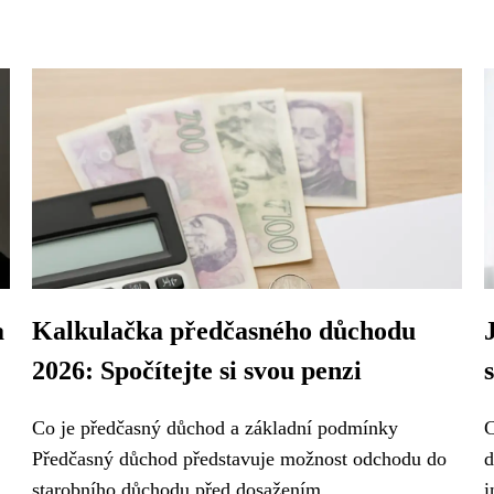
a
Kalkulačka předčasného důchodu
2026: Spočítejte si svou penzi
Co je předčasný důchod a základní podmínky
C
Předčasný důchod představuje možnost odchodu do
d
starobního důchodu před dosažením...
i