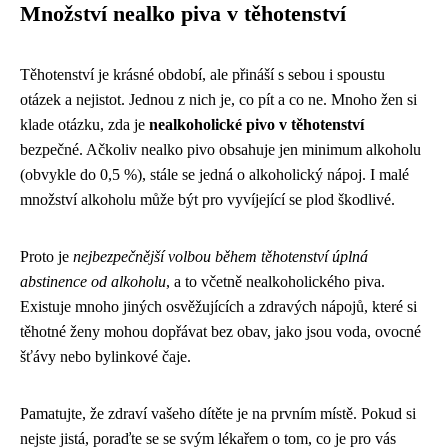
Množství nealko piva v těhotenství
Těhotenství je krásné období, ale přináší s sebou i spoustu
otázek a nejistot. Jednou z nich je, co pít a co ne. Mnoho žen si
klade otázku, zda je
nealkoholické pivo v těhotenství
bezpečné. Ačkoliv nealko pivo obsahuje jen minimum alkoholu
(obvykle do 0,5 %), stále se jedná o alkoholický nápoj. I malé
množství alkoholu může být pro vyvíjející se plod škodlivé.
Proto je
nejbezpečnější volbou během těhotenství úplná
abstinence od alkoholu
, a to včetně nealkoholického piva.
Existuje mnoho jiných osvěžujících a zdravých nápojů, které si
těhotné ženy mohou dopřávat bez obav, jako jsou voda, ovocné
šťávy nebo bylinkové čaje.
Pamatujte, že zdraví vašeho dítěte je na prvním místě. Pokud si
nejste jistá, poraďte se se svým lékařem o tom, co je pro vás