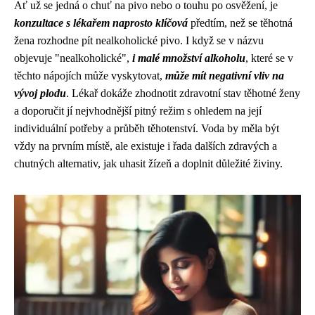
Ať už se jedná o chuť na pivo nebo o touhu po osvěžení, je
konzultace s lékařem naprosto klíčová
předtím, než se těhotná
žena rozhodne pít nealkoholické pivo. I když se v názvu
objevuje "nealkoholické",
i malé množství alkoholu
, které se v
těchto nápojích může vyskytovat,
může mít negativní vliv na
vývoj plodu
. Lékař dokáže zhodnotit zdravotní stav těhotné ženy
a doporučit jí nejvhodnější pitný režim s ohledem na její
individuální potřeby a průběh těhotenství. Voda by měla být
vždy na prvním místě, ale existuje i řada dalších zdravých a
chutných alternativ, jak uhasit žízeň a doplnit důležité živiny.