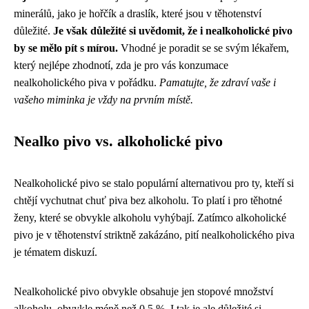
minerálů, jako je hořčík a draslík, které jsou v těhotenství
důležité.
Je však důležité si uvědomit, že i nealkoholické pivo
by se mělo pít s mírou.
Vhodné je poradit se se svým lékařem,
který nejlépe zhodnotí, zda je pro vás konzumace
nealkoholického piva v pořádku.
Pamatujte, že zdraví vaše i
vašeho miminka je vždy na prvním místě.
Nealko pivo vs. alkoholické pivo
Nealkoholické pivo se stalo populární alternativou pro ty, kteří si
chtějí vychutnat chuť piva bez alkoholu. To platí i pro těhotné
ženy, které se obvykle alkoholu vyhýbají. Zatímco alkoholické
pivo je v těhotenství striktně zakázáno, pití nealkoholického piva
je tématem diskuzí.
Nealkoholické pivo obvykle obsahuje jen stopové množství
alkoholu, obvykle méně než 0,5 %. I tak je ale důležité si