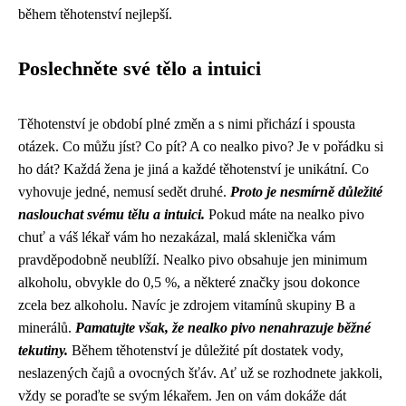
během těhotenství nejlepší.
Poslechněte své tělo a intuici
Těhotenství je období plné změn a s nimi přichází i spousta
otázek. Co můžu jíst? Co pít? A co nealko pivo? Je v pořádku si
ho dát? Každá žena je jiná a každé těhotenství je unikátní. Co
vyhovuje jedné, nemusí sedět druhé.
Proto je nesmírně důležité
naslouchat svému tělu a intuici.
Pokud máte na nealko pivo
chuť a váš lékař vám ho nezakázal, malá sklenička vám
pravděpodobně neublíží. Nealko pivo obsahuje jen minimum
alkoholu, obvykle do 0,5 %, a některé značky jsou dokonce
zcela bez alkoholu. Navíc je zdrojem vitamínů skupiny B a
minerálů.
Pamatujte však, že nealko pivo nenahrazuje běžné
tekutiny.
Během těhotenství je důležité pít dostatek vody,
neslazených čajů a ovocných šťáv. Ať už se rozhodnete jakkoli,
vždy se poraďte se svým lékařem. Jen on vám dokáže dát