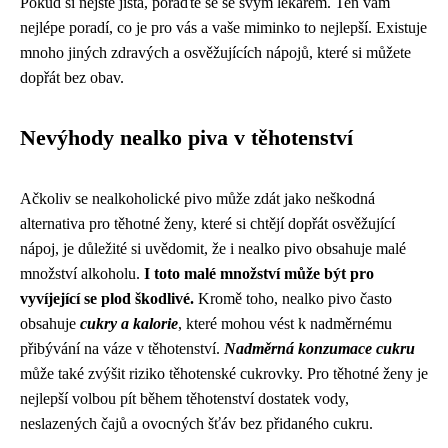
Pokud si nejste jistá, poraďte se se svým lékařem. Ten vám
nejlépe poradí, co je pro vás a vaše miminko to nejlepší. Existuje
mnoho jiných zdravých a osvěžujících nápojů, které si můžete
dopřát bez obav.
Nevýhody nealko piva v těhotenství
Ačkoliv se nealkoholické pivo může zdát jako neškodná
alternativa pro těhotné ženy, které si chtějí dopřát osvěžující
nápoj, je důležité si uvědomit, že i nealko pivo obsahuje malé
množství alkoholu.
I toto malé množství může být pro
vyvíjející se plod škodlivé.
Kromě toho, nealko pivo často
obsahuje
cukry a kalorie
, které mohou vést k nadměrnému
přibývání na váze v těhotenství.
Nadměrná konzumace cukru
může také zvýšit riziko těhotenské cukrovky. Pro těhotné ženy je
nejlepší volbou pít během těhotenství dostatek vody,
neslazených čajů a ovocných šťáv bez přidaného cukru.