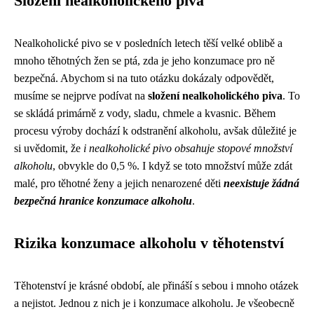
Složení nealkoholického piva
Nealkoholické pivo se v posledních letech těší velké oblibě a
mnoho těhotných žen se ptá, zda je jeho konzumace pro ně
bezpečná. Abychom si na tuto otázku dokázaly odpovědět,
musíme se nejprve podívat na
složení nealkoholického piva
. To
se skládá primárně z vody, sladu, chmele a kvasnic. Během
procesu výroby dochází k odstranění alkoholu, avšak důležité je
si uvědomit, že
i nealkoholické pivo obsahuje stopové množství
alkoholu
, obvykle do 0,5 %. I když se toto množství může zdát
malé, pro těhotné ženy a jejich nenarozené děti
neexistuje žádná
bezpečná hranice konzumace alkoholu
.
Rizika konzumace alkoholu v těhotenství
Těhotenství je krásné období, ale přináší s sebou i mnoho otázek
a nejistot. Jednou z nich je i konzumace alkoholu. Je všeobecně