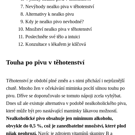
Nevýhody nealko piva v těhotenství
Alternativy k nealko pivu
Kdy je nealko pivo nevhodné?
Množství nealko piva v těhotenství
Poslechněte své tělo a intuici
Konzultace s lékařem je klíčová
Touha po pivu v těhotenství
Těhotenství je období plné změn a s nimi přichází i nejrůznější
chutě. Mnoho žen v očekávání miminka pocítí silnou touhu po
pivu. Dříve se doporučovalo se tomuto nápoji zcela vyhýbat.
Dnes už ale existuje alternativa v podobě nealkoholického piva,
které může být pro nastávající maminky lákavou možností.
Nealkoholické pivo obsahuje jen minimum alkoholu,
obvykle do 0,5 %, což je zanedbatelné množství, které plod
nijak neohrozí.
Navíc je zdrojem vitamínů skupiny B a