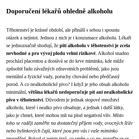
Doporučení lékařů ohledně alkoholu
Těhotenství je krásné období, ale přináší s sebou i spoustu
otázek a nejistot. Jednou z nich je i konzumace alkoholu. Lékaři
se jednoznačně shodují, že
pití alkoholu v těhotenství je zcela
nevhodné a pro vývoj plodu velmi rizikové
. Alkohol snadno
prochází placentou a dostává se do krve miminka, kde může
způsobit řadu závažných zdravotních problémů, jako jsou
mentální a fyzické vady, poruchy chování nebo předčasný
porod. A co nealkoholické pivo? I když je jeho obsah alkoholu
minimální,
většina lékařů nedoporučuje pít ani nealkoholické
pivo v těhotenství
. Důvodem je jednak stopové množství
alkoholu, které i nealko pivo obsahuje, a jednak i další látky,
jako je chmel, které mohou mít na plod negativní vliv.
Místo
toho se raději zaměřte na dostatečný příjem vody, ovocných šťáv
nebo bylinkových čajů, které jsou pro vás i vaše miminko
prospěšné
. Pokud si nejste jistá, co smíte a co ne, poraďte se se