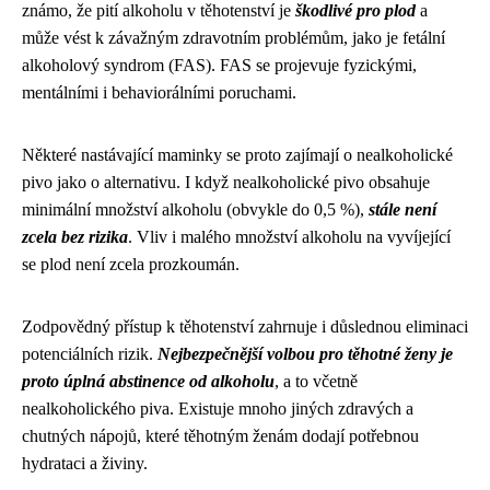
známo, že pití alkoholu v těhotenství je
škodlivé pro plod
a
může vést k závažným zdravotním problémům, jako je fetální
alkoholový syndrom (FAS). FAS se projevuje fyzickými,
mentálními i behaviorálními poruchami.
Některé nastávající maminky se proto zajímají o nealkoholické
pivo jako o alternativu. I když nealkoholické pivo obsahuje
minimální množství alkoholu (obvykle do 0,5 %),
stále není
zcela bez rizika
. Vliv i malého množství alkoholu na vyvíjející
se plod není zcela prozkoumán.
Zodpovědný přístup k těhotenství zahrnuje i důslednou eliminaci
potenciálních rizik.
Nejbezpečnější volbou pro těhotné ženy je
proto úplná abstinence od alkoholu
, a to včetně
nealkoholického piva. Existuje mnoho jiných zdravých a
chutných nápojů, které těhotným ženám dodají potřebnou
hydrataci a živiny.