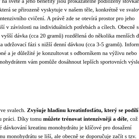
 na světě a jeho benefity jsou prokazatelně podloženy stovka
která se přirozeně vyskytuje v našem těle, konkrétně ve svalo
intenzivního cvičení. A právě zde se otevírá prostor pro jeho
í v závislosti na individuálních potřebách a cílech. Obecně 
á vyšší dávka (cca 20 gramů) rozdělená do několika menších 
a udržovací fázi s nižší denní dávkou (cca 3-5 gramů). Infor
é a je důležité je konzultovat s odborníkem na výživu nebo
onohydrátem vám pomůže dosáhnout lepších sportovních výsl
 ve svalech.
Zvyšuje hladinu kreatinfosfátu, který se podílí
ou práci. Díky tomu
můžete trénovat intenzivněji a déle
, což
é dávkování kreatinu monohydrátu je klíčové pro dosažení
u monohydrátu se liší, ale obecně se doporučuje začít s tzv.