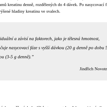
ramů kreatinu denně, rozdělených do 4 dávek. Po nasycovací f
výšené hladiny kreatinu ve svalech.
uální a závisí na faktorech, jako je tělesná hmotnost,
ručuje nasycovací fáze s vyšší dávkou (20 g denně po dobu 
ou (3-5 g denně).
Jindřich Novot