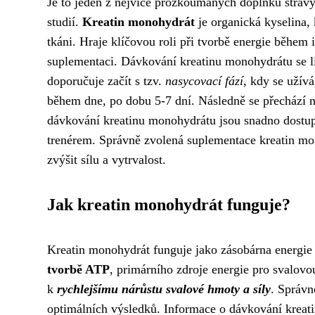
Je to jeden z nejvíce prozkoumaných doplňků stravy
studií.
Kreatin monohydrát
je organická kyselina, 
tkáni. Hraje klíčovou roli při tvorbě energie během 
suplementaci. Dávkování kreatinu monohydrátu se liš
doporučuje začít s tzv.
nasycovací fází
, kdy se užív
během dne, po dobu 5-7 dní. Následně se přechází n
dávkování kreatinu monohydrátu jsou snadno dostupn
trenérem. Správně zvolená suplementace kreatin m
zvýšit sílu a vytrvalost.
Jak kreatin monohydrát funguje?
Kreatin monohydrát funguje jako zásobárna energie
tvorbě ATP
, primárního zdroje energie pro svalov
k
rychlejšímu nárůstu svalové hmoty a síly
. Správn
optimálních výsledků. Informace o dávkování kreatin