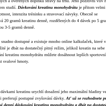
ch a ověřených doplňků stravy na trhu. Jeho pozitivní vliv 
em studií.
Dávkování kreatinu monohydrátu
je přitom velmi
motnost, intenzita tréninku a stravovací návyky. Obecně se
žívá 20 gramů kreatinu denně, rozdělených do 4 dávek po 5 gr
kou 3-5 gramů denně.
 snadno dostupné a existuje mnoho online kalkulaček, které 
té je dbát na dostatečný pitný režim, jelikož kreatin na sebe
ní kreatinu monohydrátu můžete dosáhnout lepších sportovn
ůst svalové hmoty.
i dávkami kreatinu urychlí dosažení jeho maximální hladiny v
vci preferují postupné zvyšování dávky.
Ať už se rozhodnete p
ené denní dávkování kreatinu monohydrátu a dbát na dostate