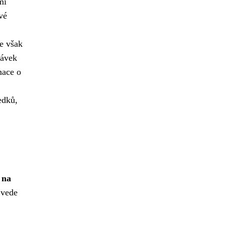
mi
vé
se však
dávek
mace o
edků,
 na
 vede