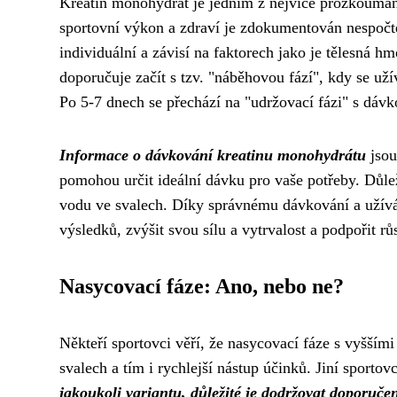
Kreatin monohydrát je jedním z nejvíce prozkoumaný
sportovní výkon a zdraví je zdokumentován nespočt
individuální a závisí na faktorech jako je tělesná h
doporučuje začít s tzv. "náběhovou fází", kdy se u
Po 5-7 dnech se přechází na "udržovací fázi" s dáv
Informace o dávkování kreatinu monohydrátu
jsou
pomohou určit ideální dávku pro vaše potřeby. Důleži
vodu ve svalech. Díky správnému dávkování a užívá
výsledků, zvýšit svou sílu a vytrvalost a podpořit r
Nasycovací fáze: Ano, nebo ne?
Někteří sportovci věří, že nasycovací fáze s vyšším
svalech a tím i rychlejší nástup účinků. Jiní sporto
jakoukoli variantu, důležité je dodržovat doporuč