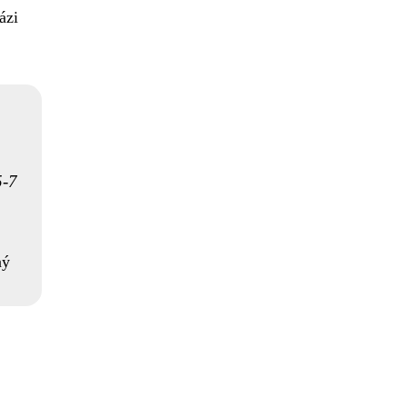
ázi
5-7
ný