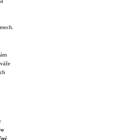
na
amech.
vám
 váže
ích
e
ro
čný