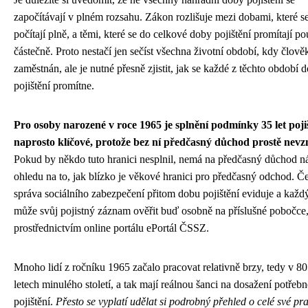
započítávají v plném rozsahu. Zákon rozlišuje mezi dobami, které s
počítají plně, a těmi, které se do celkové doby pojištění promítají p
částečně. Proto nestačí jen sečíst všechna životní období, kdy člově
zaměstnán, ale je nutné přesně zjistit, jak se každé z těchto období 
pojištění promítne.
Pro osoby narozené v roce 1965 je splnění podmínky 35 let poji
naprosto klíčové, protože bez ní předčasný důchod prostě nevz
Pokud by někdo tuto hranici nesplnil, nemá na předčasný důchod n
ohledu na to, jak blízko je věkové hranici pro předčasný odchod. Č
správa sociálního zabezpečení přitom dobu pojištění eviduje a každý
může svůj pojistný záznam ověřit buď osobně na příslušné pobočce
prostřednictvím online portálu ePortál ČSSZ.
Mnoho lidí z ročníku 1965 začalo pracovat relativně brzy, tedy v 80
letech minulého století, a tak mají reálnou šanci na dosažení potřeb
pojištění.
Přesto se vyplatí udělat si podrobný přehled o celé své pr