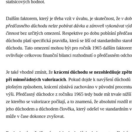
statisícových hodnot.
Dalším faktorem, který je třeba vzít v úvahu, je skutečnost, že
v dob
předčasného důchodu nelze pobírat dávku a zároveň vykonávat vý
činnost
bez určitých omezení. Respektive po dobu pobírání předča
důchodu platí specifická pravidla, která se liší od standardního star
důchodu. Tato omezení mohou být pro ročník 1965 dalším faktorem
ovlivňuje celkovou finanční bilanci rozhodnutí o předčasném odch
Je také vhodné zmínit, že
krácení důchodu se nezohledňuje zpětn
při mimořádných valorizacích
. Pokud dojde k navýšení důchodů
plošným způsobem, krácení zůstává zachováno v původní procentu
výši. Předčasný důchodce z ročníku 1965 tedy bude mít trvale nižší
ze kterého se valorizace počítají, a to znamená, že absolutní rozdíl 
jeho důchodem a důchodem člověka, který odešel ve standardním v
může v čase dokonce zvyšovat.