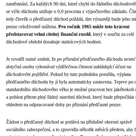
zaměstnání. Za každých 90 dní, které chybí do řádného důchodové
se výše důchodu snižuje o 0,9 procenta z výpočtového základu. Čí
tedy člověk o předčasný důchod požádá, tím výrazněji bude jeho m
penze celoživotně snížena.
Pro ročník 1965 může toto krácení
představovat velmi citelný finanční rozdíl
, který v součtu za celé
důchodové období dosahuje statisícových hodnot.
Je rovněž nutné zmínit, že
po přiznání předčasného důchodu nesmí
dotyčná osoba vykonávat výdělečnou činnost zakládající účast na
důchodovém pojištění
. Pokud by tuto podmínku porušila, výplata
předčasného důchodu by jí byla automaticky zastavena. Teprve po 
standardního důchodového věku je možné pracovat bez jakéhokoli
a pobírat přitom plný řádný starobní důchod, který bude přepočítán 
ohledem na odpracované doby po přiznání předčasné penze.
Žádost o předčasný důchod se podává na příslušné okresní správě
sociálního zabezpečení, a to zpravidla několik měsíců předem, aby 