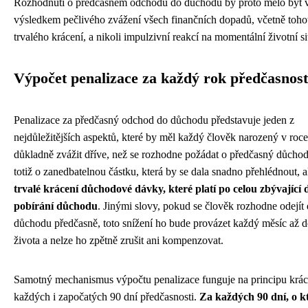
Rozhodnutí o předčasném odchodu do důchodu by proto mělo být 
výsledkem pečlivého zvážení všech finančních dopadů, včetně toho
trvalého krácení, a nikoli impulzivní reakcí na momentální životní si
Výpočet penalizace za každý rok předčasnost
Penalizace za předčasný odchod do důchodu představuje jeden z
nejdůležitějších aspektů, které by měl každý člověk narozený v roc
důkladně zvážit dříve, než se rozhodne požádat o předčasný důcho
totiž o zanedbatelnou částku, která by se dala snadno přehlédnout, a
trvalé krácení důchodové dávky, které platí po celou zbývající
pobírání důchodu
. Jinými slovy, pokud se člověk rozhodne odejít
důchodu předčasně, toto snížení ho bude provázet každý měsíc až 
života a nelze ho zpětně zrušit ani kompenzovat.
Samotný mechanismus výpočtu penalizace funguje na principu krác
každých i započatých 90 dní předčasnosti.
Za každých 90 dní, o k