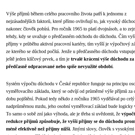
Výše příjmů během celého pracovního života patří k jednomu z
nejzásadnějších faktorů, které přímo ovlivňují to, jak vysoký důcho
nakonec člověk pobírá. Pro ročník 1965 to platí dvojnásob, a to ze
tehdy, kdy se uvažuje o předčasném odchodu do důchodu. Čím vyšš
příjmy v průběhu aktivní pracovní kariéry, tím vyšší je výpočtový z
ze kterého se důchod počítá. Jenže u předčasného důchodu vstupuje
ještě jeden klíčový prvek, a tím je
trvalé krácení výše důchodu za
předčasně odpracované nebo spíše nevyužité období
.
Systém výpočtu důchodu v České republice funguje na principu os
vyměřovacího základu, který se odvíjí od průměrné výše příjmů za 
dobu pojištění. Pokud tedy někdo z ročníku 1965 vydělával po celý
nadprůměrnou mzdu, jeho osobní vyměřovací základ bude logicky v
To samo o sobě zní jako výhoda, ale je třeba si uvědomit, že
výpoč
redukce příjmů způsobuje, že vyšší příjmy se do důchodu promí
méně efektivně než příjmy nižší
. Jinými slovy, člověk s vysokými