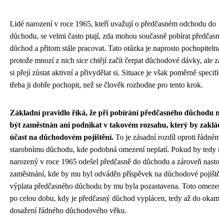
Lidé narození v roce 1965, kteří uvažují o předčasném odchodu do
důchodu, se velmi často ptají, zda mohou současně pobírat předčas
důchod a přitom stále pracovat. Tato otázka je naprosto pochopiteln
protože mnozí z nich sice chtějí začít čerpat důchodové dávky, ale 
si přejí zůstat aktivní a přivydělat si. Situace je však poměrně specifi
třeba ji dobře pochopit, než se člověk rozhodne pro tento krok.
Základní pravidlo říká, že při pobírání předčasného důchodu n
být zaměstnán ani podnikat v takovém rozsahu, který by zaklá
účast na důchodovém pojištění.
To je zásadní rozdíl oproti řádné
starobnímu důchodu, kde podobná omezení neplatí. Pokud by tedy
narozený v roce 1965 odešel předčasně do důchodu a zároveň nasto
zaměstnání, kde by mu byl odváděn příspěvek na důchodové pojiště
výplata předčasného důchodu by mu byla pozastavena. Toto omezen
po celou dobu, kdy je předčasný důchod vyplácen, tedy až do oka
dosažení řádného důchodového věku.