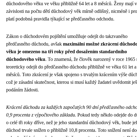
důchodového věku ve věku přibližně 64 let a 8 měsíců. Ženy mají v
závislosti na počtu dětí důchodový věk mírně odlišný, nicméně i pr
platí podobná pravidla týkající se předčasného odchodu.
Zákon o důchodovém pojištění umožňuje odejít do takzvaného
předčasného důchodu, avšak
maximální možné zkrácení důchod
věku je omezeno na tři roky před dosažením standardního
důchodového věku
. To znamená, že člověk narozený v roce 1965
teoreticky odejít do předčasného důchodu přibližně ve věku 61 let a
měsíců. Toto zkrácení je však spojeno s trvalým krácením výše důc
což je zásadní skutečnost, kterou si musí každý žadatel uvědomit ješ
podáním žádosti.
Krácení důchodu za každých započatých 90 dní předčasného odcho
0,9 procenta z výpočtového základu.
Pokud tedy někdo odejde do 
o celé tři roky dříve, než je jeho standardní důchodový věk, bude je
důchod trvale snížen o přibližně 10,8 procenta. Toto snížení není d