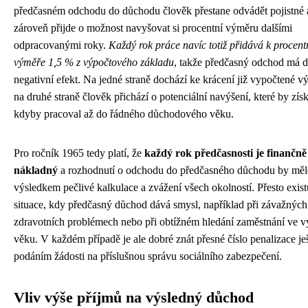
předčasném odchodu do důchodu člověk přestane odvádět pojistné 
zároveň přijde o možnost navyšovat si procentní výměru dalšími
odpracovanými roky.
Každý rok práce navíc totiž přidává k procent
výměře 1,5 % z výpočtového základu
, takže předčasný odchod má d
negativní efekt. Na jedné straně dochází ke krácení již vypočtené v
na druhé straně člověk přichází o potenciální navýšení, které by získ
kdyby pracoval až do řádného důchodového věku.
Pro ročník 1965 tedy platí, že
každý rok předčasnosti je finančně
nákladný
a rozhodnutí o odchodu do předčasného důchodu by měl
výsledkem pečlivé kalkulace a zvážení všech okolností. Přesto exist
situace, kdy předčasný důchod dává smysl, například při závažných
zdravotních problémech nebo při obtížném hledání zaměstnání ve v
věku. V každém případě je ale dobré znát přesné číslo penalizace je
podáním žádosti na příslušnou správu sociálního zabezpečení.
Vliv výše příjmů na výsledný důchod