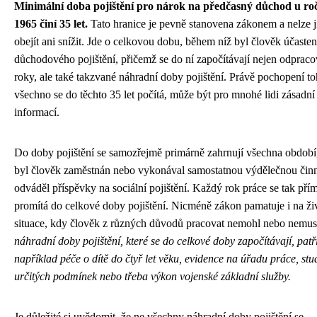
Minimální doba pojištění pro nárok na předčasný důchod u ro
1965 činí 35 let.
Tato hranice je pevně stanovena zákonem a nelze ji
obejít ani snížit. Jde o celkovou dobu, během níž byl člověk účasten
důchodového pojištění, přičemž se do ní započítávají nejen odprac
roky, ale také takzvané náhradní doby pojištění. Právě pochopení to
všechno se do těchto 35 let počítá, může být pro mnohé lidi zásadní
informací.
Do doby pojištění se samozřejmě primárně zahrnují všechna období
byl člověk zaměstnán nebo vykonával samostatnou výdělečnou činn
odváděl příspěvky na sociální pojištění. Každý rok práce se tak pří
promítá do celkové doby pojištění. Nicméně zákon pamatuje i na ži
situace, kdy člověk z různých důvodů pracovat nemohl nebo nemus
náhradní doby pojištění, které se do celkové doby započítávají, patř
například péče o dítě do čtyř let věku, evidence na úřadu práce, st
určitých podmínek nebo třeba výkon vojenské základní služby.
Je důležité si uvědomit, že ne všechny náhradní doby pojištění se