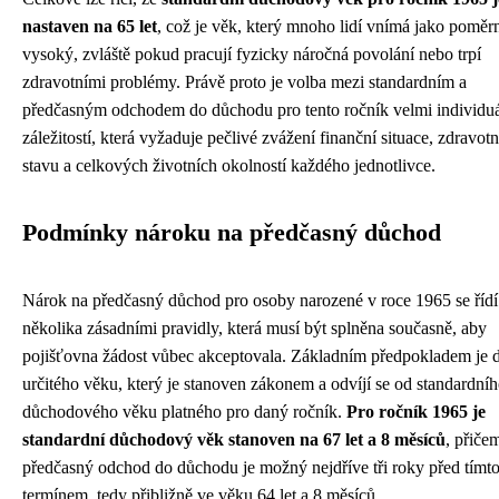
nastaven na 65 let
, což je věk, který mnoho lidí vnímá jako poměr
vysoký, zvláště pokud pracují fyzicky náročná povolání nebo trpí
zdravotními problémy. Právě proto je volba mezi standardním a
předčasným odchodem do důchodu pro tento ročník velmi individuá
záležitostí, která vyžaduje pečlivé zvážení finanční situace, zdravot
stavu a celkových životních okolností každého jednotlivce.
Podmínky nároku na předčasný důchod
Nárok na předčasný důchod pro osoby narozené v roce 1965 se řídí
několika zásadními pravidly, která musí být splněna současně, aby
pojišťovna žádost vůbec akceptovala. Základním předpokladem je 
určitého věku, který je stanoven zákonem a odvíjí se od standardní
důchodového věku platného pro daný ročník.
Pro ročník 1965 je
standardní důchodový věk stanoven na 67 let a 8 měsíců
, přiče
předčasný odchod do důchodu je možný nejdříve tři roky před tímt
termínem, tedy přibližně ve věku 64 let a 8 měsíců.