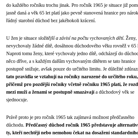
do každého ročníku trochu jinak. Pro ročník 1965 je situace již po
jasně daná a věk 65 let platí jako pevně stanovená hranice pro náro
řádný starobní důchod bez jakéhokoli krácení.
U žen je situace
složitější a závisí na počtu vychovaných dětí
. Ženy,
nevychovaly žádné dítě, dosáhnou důchodového věku rovněž v 65 l
Naproti tomu ženy, které vychovaly jedno dítě, odcházejí do důcho
něco dříve, a s každým dalším vychovaným dítětem se tato hranice
postupně snižuje, avšak pouze do určitého limitu. Je důležité zdůrazn
tato pravidla se vztahují na ročníky narozené do určitého roku,
přičemž pro pozdější ročníky včetně ročníku 1965 platí, že rozd
mezi muži a ženami se postupně smazávají
a důchodový věk se
sjednocuje.
Právě proto je pro ročník 1965 tak zajímavá možnost předčasného
důchodu.
Předčasný důchod ročník 1965 představuje alternativ
ty, kteří nechtějí nebo nemohou čekat na dosažení standardníh