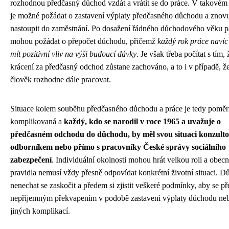
rozhodnou předčasný důchod vzdát a vrátit se do práce. V takovém
je možné požádat o zastavení výplaty předčasného důchodu a znov
nastoupit do zaměstnání. Po dosažení řádného důchodového věku 
mohou požádat o přepočet důchodu, přičemž
každý rok práce naví
mít pozitivní vliv na výši budoucí dávky
. Je však třeba počítat s tím, 
krácení za předčasný odchod zůstane zachováno, a to i v případě, že
člověk rozhodne dále pracovat.
Situace kolem souběhu předčasného důchodu a práce je tedy pomě
komplikovaná a
každý, kdo se narodil v roce 1965 a uvažuje o
předčasném odchodu do důchodu, by měl svou situaci konzulto
odborníkem nebo přímo s pracovníky České správy sociálního
zabezpečení
. Individuální okolnosti mohou hrát velkou roli a obec
pravidla nemusí vždy přesně odpovídat konkrétní životní situaci. Důl
nenechat se zaskočit a předem si zjistit veškeré podmínky, aby se př
nepříjemným překvapením v podobě zastavení výplaty důchodu ne
jiných komplikací.