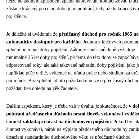
nelze ho žádným způsobem zpětně napravit ani kompenzovat. Důc
zůstane krácený po celou dobu jeho pobírání, tedy až do konce živo
pojištěnce.
Je důležité si uvědomit, že
předčasný důchod pro ročník 1965 ne
automaticky dostupný pro každého
. Jednou z klíčových podmíne
splnění potřebné doby pojištění. Zákon v současné době vyžaduje
minimálně 35 let doby pojištění, přičemž do této doby se započítáva
odpracované roky, ale také takzvané náhradní doby pojištění, jako j
například péče o dítě, evidence na úřadu práce nebo studium za urč
podmínek. Bez splnění tohoto požadavku nelze o předčasný důcho
požádat, bez ohledu na věk žadatele.
Dalším aspektem, který je třeba vzít v úvahu, je skutečnost, že
v do
pobírání předčasného důchodu nesmí člověk vykonávat výděle
činnost zakládající účast na důchodovém pojištění
. Pokud by ta
činnost vykonával, nárok na výplatu předčasného důchodu by zanik
dosažení standardního důchodového věku se předčasný důchod