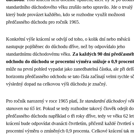
standardního důchodového věku zrušilo nebo upravilo. Jde o trvalý 
který bude provázet každého, kdo se rozhodne využít možnosti
předčasného důchodu pro ročník 1965.
Konkrétní výše krácení se odvíjí od toho, o kolik dní nebo měsíců
nastupuje pojištěnec do důchodu dříve, než by odpovídalo jeho
standardnímu důchodovému věku.
Za každých 90 dní předčasné
odchodu do důchodu se procentní výměra snižuje o 0,9 procen
může na první pohled vypadat jako zanedbatelná částka, ale při del
horizontu předčasného odchodu se tato čísla začínají velmi rychle sčí
výsledný dopad na celkovou výši důchodu je značný.
Pro ročník narozený v roce 1965 platí, že
standardní důchodový věk
stanoven na 65 let
. Pokud se tedy rozhodne takový člověk odejít do
předčasného důchodu například o tři roky dříve, tedy ve věku 62 let
krácení bude odpovídat dvanácti čtvrtletím, přičemž každé čtvrtletí 
procentní výměru o zmíněných 0,9 procenta. Celkové krácení tak 