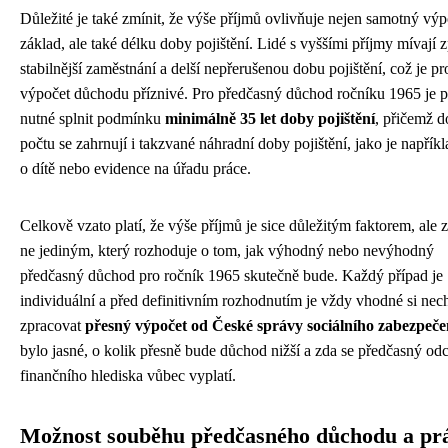
Důležité je také zmínit, že výše příjmů ovlivňuje nejen samotný vý
základ, ale také délku doby pojištění. Lidé s vyššími příjmy mívají 
stabilnější zaměstnání a delší nepřerušenou dobu pojištění, což je pr
výpočet důchodu příznivé. Pro předčasný důchod ročníku 1965 je p
nutné splnit podmínku
minimálně 35 let doby pojištění
, přičemž d
počtu se zahrnují i takzvané náhradní doby pojištění, jako je napřík
o dítě nebo evidence na úřadu práce.
Celkově vzato platí, že výše příjmů je sice důležitým faktorem, ale 
ne jediným, který rozhoduje o tom, jak výhodný nebo nevýhodný
předčasný důchod pro ročník 1965 skutečně bude. Každý případ je
individuální a před definitivním rozhodnutím je vždy vhodné si nec
zpracovat
přesný výpočet od České správy sociálního zabezpeče
bylo jasné, o kolik přesně bude důchod nižší a zda se předčasný od
finančního hlediska vůbec vyplatí.
Možnost souběhu předčasného důchodu a pr