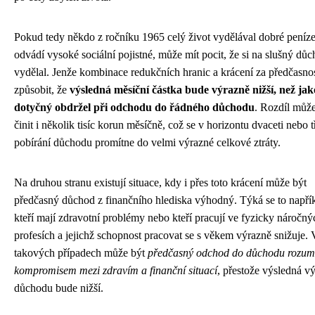
Pokud tedy někdo z ročníku 1965 celý život vydělával dobré peníze
odvádí vysoké sociální pojistné, může mít pocit, že si na slušný dů
vydělal. Jenže kombinace redukčních hranic a krácení za předčasno
způsobit, že
výsledná měsíční částka bude výrazně nižší, než ja
dotyčný obdržel při odchodu do řádného důchodu
. Rozdíl může
činit i několik tisíc korun měsíčně, což se v horizontu dvaceti nebo tř
pobírání důchodu promítne do velmi výrazné celkové ztráty.
Na druhou stranu existují situace, kdy i přes toto krácení může být
předčasný důchod z finančního hlediska výhodný. Týká se to napříkl
kteří mají zdravotní problémy nebo kteří pracují ve fyzicky náročný
profesích a jejichž schopnost pracovat se s věkem výrazně snižuje. 
takových případech může být
předčasný odchod do důchodu rozu
kompromisem mezi zdravím a finanční situací
, přestože výsledná v
důchodu bude nižší.