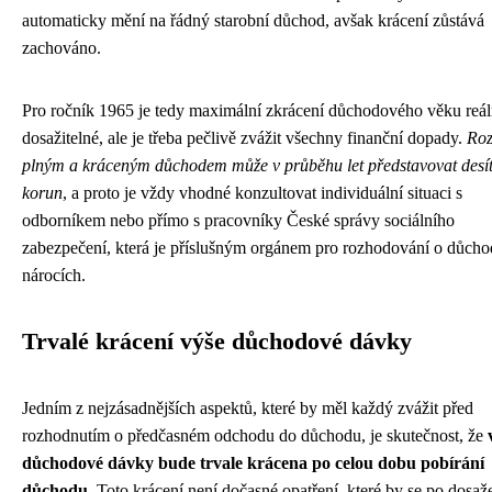
automaticky mění na řádný starobní důchod, avšak krácení zůstává
zachováno.
Pro ročník 1965 je tedy maximální zkrácení důchodového věku reá
dosažitelné, ale je třeba pečlivě zvážit všechny finanční dopady.
Roz
plným a kráceným důchodem může v průběhu let představovat desítk
korun
, a proto je vždy vhodné konzultovat individuální situaci s
odborníkem nebo přímo s pracovníky České správy sociálního
zabezpečení, která je příslušným orgánem pro rozhodování o důch
nárocích.
Trvalé krácení výše důchodové dávky
Jedním z nejzásadnějších aspektů, které by měl každý zvážit před
rozhodnutím o předčasném odchodu do důchodu, je skutečnost, že
důchodové dávky bude trvale krácena po celou dobu pobírání
důchodu
. Toto krácení není dočasné opatření, které by se po dosaž