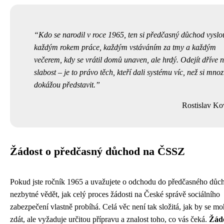
Kdo se narodil v roce 1965, ten si předčasný důchod vyslou
každým rokem práce, každým vstáváním za tmy a každým
večerem, kdy se vrátil domů unaven, ale hrdý. Odejít dříve n
slabost – je to právo těch, kteří dali systému víc, než si mnoz
dokážou představit.
Rostislav Ko
Žádost o předčasný důchod na ČSSZ
Pokud jste ročník 1965 a uvažujete o odchodu do předčasného důch
nezbytné vědět, jak celý proces žádosti na České správě sociálního
zabezpečení vlastně probíhá. Celá věc není tak složitá, jak by se mo
zdát, ale vyžaduje určitou přípravu a znalost toho, co vás čeká.
Žádo