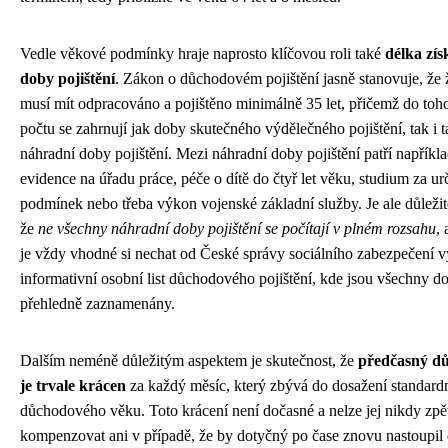
Vedle věkové podmínky hraje naprosto klíčovou roli také
délka zís
doby pojištění
. Zákon o důchodovém pojištění jasně stanovuje, že 
musí mít odpracováno a pojištěno minimálně 35 let, přičemž do toh
počtu se zahrnují jak doby skutečného výdělečného pojištění, tak i 
náhradní doby pojištění. Mezi náhradní doby pojištění patří napříkl
evidence na úřadu práce, péče o dítě do čtyř let věku, studium za ur
podmínek nebo třeba výkon vojenské základní služby. Je ale důležit
že
ne všechny náhradní doby pojištění se počítají v plném rozsahu
, 
je vždy vhodné si nechat od České správy sociálního zabezpečení v
informativní osobní list důchodového pojištění, kde jsou všechny d
přehledně zaznamenány.
Dalším neméně důležitým aspektem je skutečnost, že
předčasný d
je trvale krácen
za každý měsíc, který zbývá do dosažení standard
důchodového věku. Toto krácení není dočasné a nelze jej nikdy zpě
kompenzovat ani v případě, že by dotyčný po čase znovu nastoupil