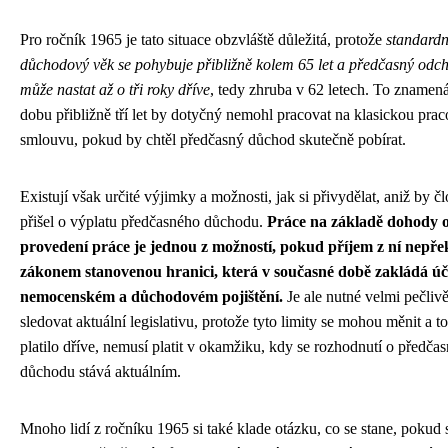
Pro ročník 1965 je tato situace obzvláště důležitá, protože
standardn
důchodový věk se pohybuje přibližně kolem 65 let a předčasný odc
může nastat až o tři roky dříve
, tedy zhruba v 62 letech. To znamená
dobu přibližně tří let by dotyčný nemohl pracovat na klasickou prac
smlouvu, pokud by chtěl předčasný důchod skutečně pobírat.
Existují však určité výjimky a možnosti, jak si přivydělat, aniž by č
přišel o výplatu předčasného důchodu.
Práce na základě dohody 
provedení práce je jednou z možností, pokud příjem z ní nepře
zákonem stanovenou hranici, která v současné době zakládá úč
nemocenském a důchodovém pojištění.
Je ale nutné velmi pečliv
sledovat aktuální legislativu, protože tyto limity se mohou měnit a to
platilo dříve, nemusí platit v okamžiku, kdy se rozhodnutí o předča
důchodu stává aktuálním.
Mnoho lidí z ročníku 1965 si také klade otázku, co se stane, pokud 