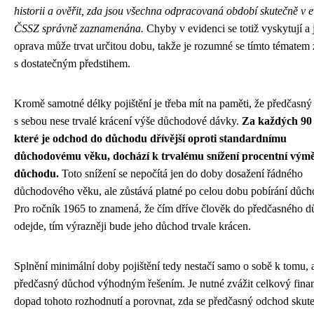
historii a ověřit, zda jsou všechna odpracovaná období skutečně v e
ČSSZ správně zaznamenána.
Chyby v evidenci se totiž vyskytují a 
oprava může trvat určitou dobu, takže je rozumné se tímto tématem
s dostatečným předstihem.
Kromě samotné délky pojištění je třeba mít na paměti, že předčasn
s sebou nese trvalé krácení výše důchodové dávky.
Za každých 90 
které je odchod do důchodu dřívější oproti standardnímu
důchodovému věku, dochází k trvalému snížení procentní vým
důchodu.
Toto snížení se nepočítá jen do doby dosažení řádného
důchodového věku, ale zůstává platné po celou dobu pobírání důch
Pro ročník 1965 to znamená, že čím dříve člověk do předčasného 
odejde, tím výrazněji bude jeho důchod trvale krácen.
Splnění minimální doby pojištění tedy nestačí samo o sobě k tomu, 
předčasný důchod výhodným řešením. Je nutné zvážit celkový fina
dopad tohoto rozhodnutí a porovnat, zda se předčasný odchod skut