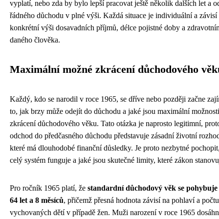
vyplatí, nebo zda by bylo lepší pracovat ještě několik dalších let a o
řádného důchodu v plné výši. Každá situace je individuální a závisí
konkrétní výši dosavadních příjmů, délce pojistné doby a zdravotní
daného člověka.
Maximální možné zkrácení důchodového věk
Každý, kdo se narodil v roce 1965, se dříve nebo později začne zaj
to, jak brzy může odejít do důchodu a jaké jsou maximální možnost
zkrácení důchodového věku. Tato otázka je naprosto legitimní, prot
odchod do předčasného důchodu představuje zásadní životní rozhod
které má dlouhodobé finanční důsledky. Je proto nezbytné pochopit,
celý systém funguje a jaké jsou skutečné limity, které zákon stanovu
Pro ročník 1965 platí, že
standardní důchodový věk se pohybuje
64 let a 8 měsíců
, přičemž přesná hodnota závisí na pohlaví a počtu
vychovaných dětí v případě žen. Muži narození v roce 1965 dosáh