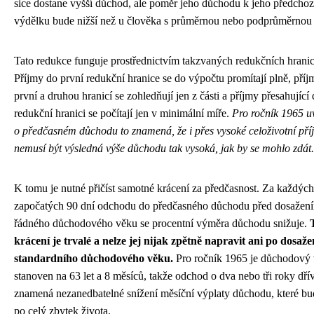
sice dostane vyšší důchod, ale poměr jeho důchodu k jeho předcho
výdělku bude nižší než u člověka s průměrnou nebo podprůměrnou
Tato redukce funguje prostřednictvím takzvaných redukčních hranic
Příjmy do první redukční hranice se do výpočtu promítají plně, pří
první a druhou hranicí se zohledňují jen z části a příjmy přesahující
redukční hranici se počítají jen v minimální míře.
Pro ročník 1965 uv
o předčasném důchodu to znamená, že i přes vysoké celoživotní pří
nemusí být výsledná výše důchodu tak vysoká, jak by se mohlo zdát.
K tomu je nutné přičíst samotné krácení za předčasnost. Za každých
započatých 90 dní odchodu do předčasného důchodu před dosažen
řádného důchodového věku se procentní výměra důchodu snižuje.
krácení je trvalé a nelze jej nijak zpětně napravit ani po dosaže
standardního důchodového věku.
Pro ročník 1965 je důchodový
stanoven na 63 let a 8 měsíců, takže odchod o dva nebo tři roky dří
znamená nezanedbatelné snížení měsíční výplaty důchodu, které bud
po celý zbytek života.