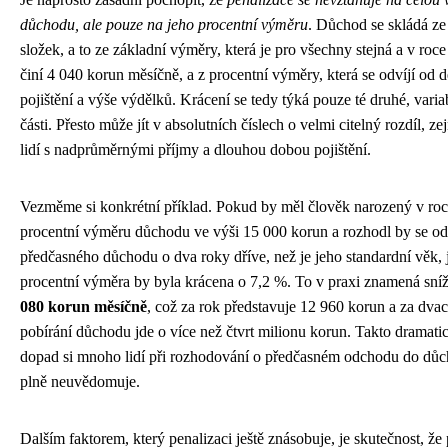
důchodu, ale pouze na jeho procentní výměru
. Důchod se skládá z
složek, a to ze základní výměry, která je pro všechny stejná a v roc
činí 4 040 korun měsíčně, a z procentní výměry, která se odvíjí od 
pojištění a výše výdělků. Krácení se tedy týká pouze té druhé, varia
části. Přesto může jít v absolutních číslech o velmi citelný rozdíl, z
lidí s nadprůměrnými příjmy a dlouhou dobou pojištění.
Vezměme si konkrétní příklad. Pokud by měl člověk narozený v ro
procentní výměru důchodu ve výši 15 000 korun a rozhodl by se ode
předčasného důchodu o dva roky dříve, než je jeho standardní věk, 
procentní výměra by byla krácena o 7,2 %. To v praxi znamená sní
080 korun měsíčně
, což za rok představuje 12 960 korun a za dvace
pobírání důchodu jde o více než čtvrt milionu korun. Takto dramati
dopad si mnoho lidí při rozhodování o předčasném odchodu do dů
plně neuvědomuje.
Dalším faktorem, který penalizaci ještě znásobuje, je skutečnost, že 