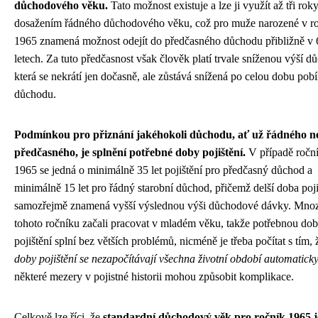
důchodového věku.
Tato možnost existuje a lze ji využít až tři rok
dosažením řádného důchodového věku, což pro muže narozené v r
1965 znamená možnost odejít do předčasného důchodu přibližně v 
letech. Za tuto předčasnost však člověk platí trvale sníženou výší d
která se nekrátí jen dočasně, ale zůstává snížená po celou dobu pobí
důchodu.
Podmínkou pro přiznání jakéhokoli důchodu, ať už řádného n
předčasného, je splnění potřebné doby pojištění.
V případě ročn
1965 se jedná o minimálně 35 let pojištění pro předčasný důchod a
minimálně 15 let pro řádný starobní důchod, přičemž delší doba poji
samozřejmě znamená vyšší výslednou výši důchodové dávky. Mnozí
tohoto ročníku začali pracovat v mladém věku, takže potřebnou do
pojištění splní bez větších problémů, nicméně je třeba počítat s tím,
doby pojištění se nezapočítávají všechna životní období automatick
některé mezery v pojistné historii mohou způsobit komplikace.
Celkově lze říci, že
standardní důchodový věk pro ročník 1965 j