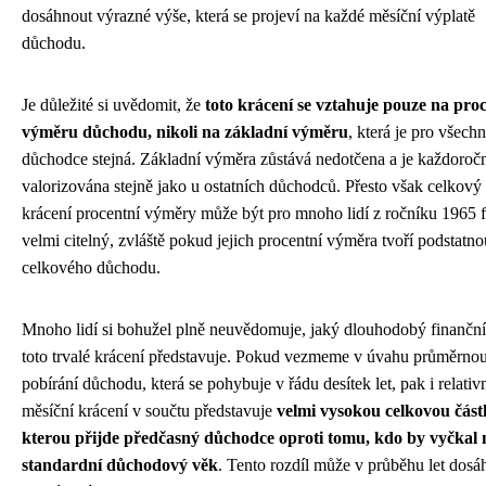
dosáhnout výrazné výše, která se projeví na každé měsíční výplatě
důchodu.
Je důležité si uvědomit, že
toto krácení se vztahuje pouze na pro
výměru důchodu, nikoli na základní výměru
, která je pro všech
důchodce stejná. Základní výměra zůstává nedotčena a je každoroč
valorizována stejně jako u ostatních důchodců. Přesto však celkov
krácení procentní výměry může být pro mnoho lidí z ročníku 1965 
velmi citelný, zvláště pokud jejich procentní výměra tvoří podstatno
celkového důchodu.
Mnoho lidí si bohužel plně neuvědomuje, jaký dlouhodobý finančn
toto trvalé krácení představuje. Pokud vezmeme v úvahu průměrno
pobírání důchodu, která se pohybuje v řádu desítek let, pak i relati
měsíční krácení v součtu představuje
velmi vysokou celkovou část
kterou přijde předčasný důchodce oproti tomu, kdo by vyčkal 
standardní důchodový věk
. Tento rozdíl může v průběhu let dosá