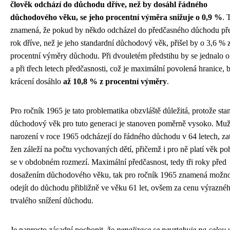
člověk odchází do důchodu dříve, než by dosáhl řádného
důchodového věku, se jeho procentní výměra snižuje o 0,9 %
. 
znamená, že pokud by někdo odcházel do předčasného důchodu př
rok dříve, než je jeho standardní důchodový věk, přišel by o 3,6 % 
procentní výměry důchodu. Při dvouletém předstihu by se jednalo 
a při třech letech předčasnosti, což je maximální povolená hranice, 
krácení dosáhlo
až 10,8 % z procentní výměry
.
Pro ročník 1965 je tato problematika obzvláště důležitá, protože sta
důchodový věk pro tuto generaci je stanoven poměrně vysoko. Muž
narození v roce 1965 odcházejí do řádného důchodu v 64 letech, za
žen záleží na počtu vychovaných dětí, přičemž i pro ně platí věk po
se v obdobném rozmezí. Maximální předčasnost, tedy tři roky před
dosažením důchodového věku, tak pro ročník 1965 znamená možno
odejít do důchodu přibližně ve věku 61 let, ovšem za cenu výrazné
trvalého snížení důchodu.
Je naprosto zásadní pochopit, že
penalizace se nevztahuje na celou 