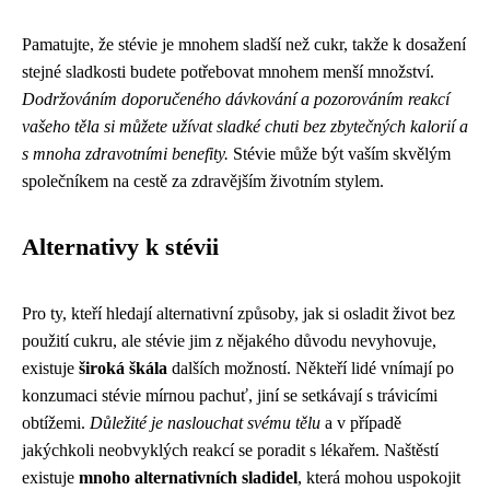
Pamatujte, že stévie je mnohem sladší než cukr, takže k dosažení
stejné sladkosti budete potřebovat mnohem menší množství.
Dodržováním doporučeného dávkování a pozorováním reakcí
vašeho těla si můžete užívat sladké chuti bez zbytečných kalorií a
s mnoha zdravotními benefity.
Stévie může být vaším skvělým
společníkem na cestě za zdravějším životním stylem.
Alternativy k stévii
Pro ty, kteří hledají alternativní způsoby, jak si osladit život bez
použití cukru, ale stévie jim z nějakého důvodu nevyhovuje,
existuje
široká škála
dalších možností. Někteří lidé vnímají po
konzumaci stévie mírnou pachuť, jiní se setkávají s trávicími
obtížemi.
Důležité je naslouchat svému tělu
a v případě
jakýchkoli neobvyklých reakcí se poradit s lékařem. Naštěstí
existuje
mnoho alternativních sladidel
, která mohou uspokojit