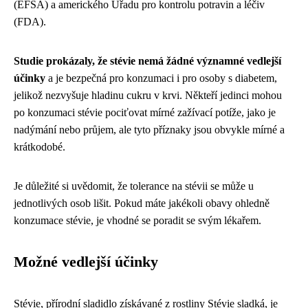
(EFSA) a amerického Úřadu pro kontrolu potravin a léčiv
(FDA).
Studie prokázaly, že stévie nemá žádné významné vedlejší
účinky
a je bezpečná pro konzumaci i pro osoby s diabetem,
jelikož nezvyšuje hladinu cukru v krvi. Někteří jedinci mohou
po konzumaci stévie pociťovat mírné zažívací potíže, jako je
nadýmání nebo průjem, ale tyto příznaky jsou obvykle mírné a
krátkodobé.
Je důležité si uvědomit, že tolerance na stévii se může u
jednotlivých osob lišit. Pokud máte jakékoli obavy ohledně
konzumace stévie, je vhodné se poradit se svým lékařem.
Možné vedlejší účinky
Stévie, přírodní sladidlo získávané z rostliny Stévie sladká, je