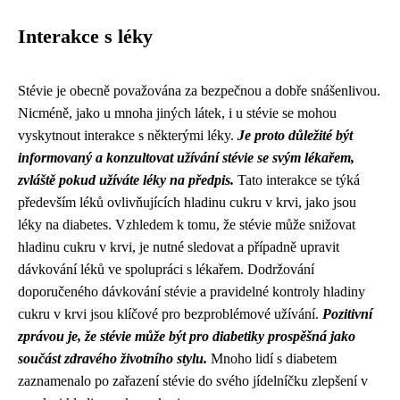
Interakce s léky
Stévie je obecně považována za bezpečnou a dobře snášenlivou.
Nicméně, jako u mnoha jiných látek, i u stévie se mohou
vyskytnout interakce s některými léky.
Je proto důležité být
informovaný a konzultovat užívání stévie se svým lékařem,
zvláště pokud užíváte léky na předpis.
Tato interakce se týká
především léků ovlivňujících hladinu cukru v krvi, jako jsou
léky na diabetes. Vzhledem k tomu, že stévie může snižovat
hladinu cukru v krvi, je nutné sledovat a případně upravit
dávkování léků ve spolupráci s lékařem. Dodržování
doporučeného dávkování stévie a pravidelné kontroly hladiny
cukru v krvi jsou klíčové pro bezproblémové užívání.
Pozitivní
zprávou je, že stévie může být pro diabetiky prospěšná jako
součást zdravého životního stylu.
Mnoho lidí s diabetem
zaznamenalo po zařazení stévie do svého jídelníčku zlepšení v