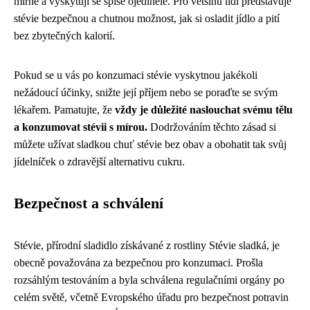
mírné a vyskytují se spíše ojediněle. Pro většinu lidí představuje
stévie bezpečnou a chutnou možnost, jak si osladit jídlo a pití
bez zbytečných kalorií.
Pokud se u vás po konzumaci stévie vyskytnou jakékoli
nežádoucí účinky, snižte její příjem nebo se poraďte se svým
lékařem. Pamatujte, že
vždy je důležité naslouchat svému tělu
a konzumovat stévii s mírou.
Dodržováním těchto zásad si
můžete užívat sladkou chuť stévie bez obav a obohatit tak svůj
jídelníček o zdravější alternativu cukru.
Bezpečnost a schválení
Stévie, přírodní sladidlo získávané z rostliny Stévie sladká, je
obecně považována za bezpečnou pro konzumaci. Prošla
rozsáhlým testováním a byla schválena regulačními orgány po
celém světě, včetně Evropského úřadu pro bezpečnost potravin