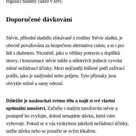
regulaci hladiny cukru v krvi.
Doporučené dávkování
Stévie, přírodní sladidlo získávané z rostliny Stévie sladká, je
obecně považována za bezpečnou alternativu cukru, a to i pro
lidi s diabetem. Nicméně, jako u většiny potravin a doplňků
stravy, i konzumace stévie může u některých jedinců vyvolat
mírné nežádoucí účinky. Mezi nejčastěji hlášené patří zažívací
potíže, jako je nadýmání nebo průjem. Tyto příznaky jsou
obvykle mírné a samy odezní.
Důležité je naslouchat svému tělu a najít si své vlastní
optimální množství.
Začněte s malým množstvím stévie a
postupně ho zvyšujte, dokud nenajdete dávku, která vám
vyhovuje. Pokud se u vás vyskytnou jakékoli nežádoucí účinky,
snižte dávku nebo se poraďte se svým lékařem.