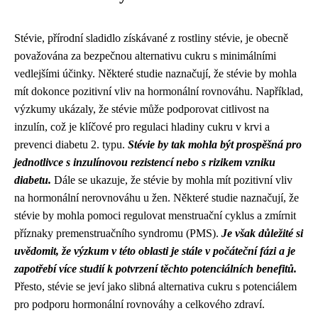
Stévie, přírodní sladidlo získávané z rostliny stévie, je obecně
považována za bezpečnou alternativu cukru s minimálními
vedlejšími účinky. Některé studie naznačují, že stévie by mohla
mít dokonce pozitivní vliv na hormonální rovnováhu. Například,
výzkumy ukázaly, že stévie může podporovat citlivost na
inzulín, což je klíčové pro regulaci hladiny cukru v krvi a
prevenci diabetu 2. typu.
Stévie by tak mohla být prospěšná pro
jednotlivce s inzulínovou rezistencí nebo s rizikem vzniku
diabetu.
Dále se ukazuje, že stévie by mohla mít pozitivní vliv
na hormonální nerovnováhu u žen. Některé studie naznačují, že
stévie by mohla pomoci regulovat menstruační cyklus a zmírnit
příznaky premenstruačního syndromu (PMS).
Je však důležité si
uvědomit, že výzkum v této oblasti je stále v počáteční fázi a je
zapotřebí více studií k potvrzení těchto potenciálních benefitů.
Přesto, stévie se jeví jako slibná alternativa cukru s potenciálem
pro podporu hormonální rovnováhy a celkového zdraví.