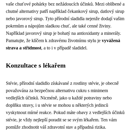
vaše chuťové pohárky bez nežádoucích účinků. Mezi oblíbené a
chutné alternativy patří například čekankový sirup, datlový sirup
nebo javorový sirup. Tyto přírodní sladidla nejenže dodají vašim
pokrmům a nápojům sladkou chuť, ale také cenné živiny.
Například javorový sirup je bohatý na antioxidanty a minerály.
Pamatujte, že klíčem k zdravému životnímu stylu je
vyvážená
strava a střídmost
, a to i v případě sladidel.
Konzultace s lékařem
Stévie, přírodní sladidlo získávané z rostliny stévie, je obecně
považována za bezpečnou alternativu cukru s minimem
vedlejších účinků. Nicméně, jako u každé potraviny nebo
doplňku stravy, i u stévie se mohou u některých jedinců
vyskytnout mírné reakce. Pokud máte obavy z vedlejších účinků
stévie, je vždy nejlepší poradit se se svým lékařem. Ten vám
pomůže zhodnotit váš zdravotní stav a případná rizika.