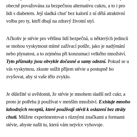
obecně považována za bezpečnou alternativu cukru, a to i pro
lidi s diabetem. Její sladká chuť bez kalorií z ní dělá atraktivní
volbu pro ty, kteří dbají na zdravý životní styl.
Ačkoliv je stévie pro většinu lidí bezpečná, u některých jedinců
se mohou vyskytnout mírné zažívací potíže, jako je nadýmání
nebo plynatost, a to zejména při konzumaci velkého množství.
Tyto příznaky jsou obvykle dočasné a samy odezní.
Pokud se u
vás vyskytnou, zkuste snížit příjem stévie a postupně ho
zvyšovat, aby si vaše tělo zvyklo.
Je důležité si uvědomit, že stévie je mnohem sladší než cukr, a
proto je potřeba ji používat v menším množství.
Existuje mnoho
lahodných receptů, které používají stévii k oslazení bez ztráty
chuti.
Můžete experimentovat s různými značkami a formami
stévie, abyste našli tu, která vám nejvíce vyhovuje.