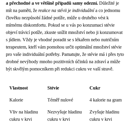
a přechodné a ve většině případů samy odezní.
Důležité je
mít na paměti, že
reakce na stévii je individuální
a co jednomu
člověku nezpůsobí žádné potíže, může u druhého vést k
mírnému diskomfortu. Pokud se u vás po konzumaci stévie
objeví trávicí potíže, zkuste snížit množství nebo ji konzumovat
s jídlem. Vždy je vhodné poradit se s lékařem nebo nutričním
terapeutem, kteří vám pomohou určit optimální množství stévie
pro vaše individuální potřeby. Pamatujte, že stévie má i přes tyto
drobné nevýhody mnoho pozitivních účinků na zdraví a může
být skvělým pomocníkem při redukci cukru ve vaší stravě.
Vlastnost
Stévie
Cukr
Kalorie
Téměř nulové
4 kalorie na gram
Vliv na hladinu
Nezvyšuje hladinu
Zvyšuje hladinu
cukru v krvi
cukru v krvi
cukru v krvi