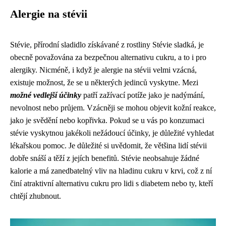
Alergie na stévii
Stévie, přírodní sladidlo získávané z rostliny Stévie sladká, je
obecně považována za bezpečnou alternativu cukru, a to i pro
alergiky. Nicméně, i když je alergie na stévii velmi vzácná,
existuje možnost, že se u některých jedinců vyskytne. Mezi
možné vedlejší účinky
patří zažívací potíže jako je nadýmání,
nevolnost nebo průjem. Vzácněji se mohou objevit kožní reakce,
jako je svědění nebo kopřivka. Pokud se u vás po konzumaci
stévie vyskytnou jakékoli nežádoucí účinky, je důležité vyhledat
lékařskou pomoc. Je důležité si uvědomit, že většina lidí stévii
dobře snáší a těží z jejích benefitů. Stévie neobsahuje žádné
kalorie a má zanedbatelný vliv na hladinu cukru v krvi, což z ní
činí atraktivní alternativu cukru pro lidi s diabetem nebo ty, kteří
chtějí zhubnout.