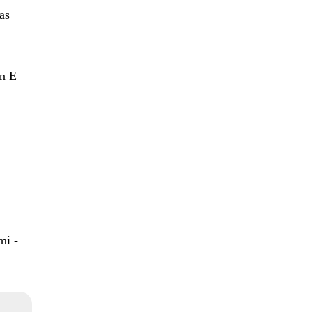
as
in E
mi -