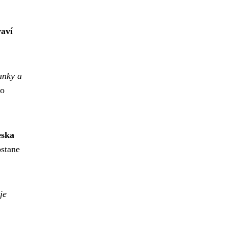
raví
anky a
co
eska
ostane
je