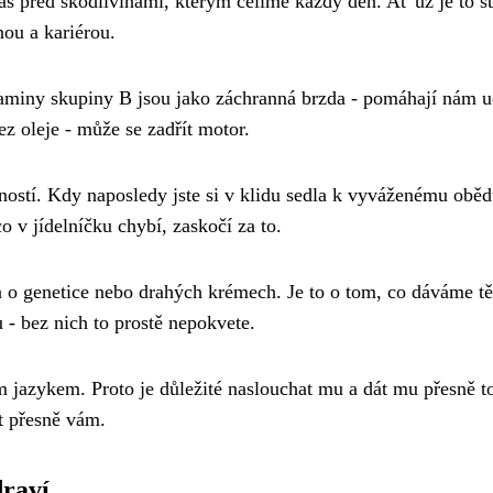
ás před škodlivinami, kterým čelíme každý den. Ať už je to st
nou a kariérou.
taminy skupiny B jsou jako záchranná brzda - pomáhají nám u
ez oleje - může se zadřít motor.
ostí. Kdy naposledy jste si v klidu sedla k vyváženému obě
o v jídelníčku chybí, zaskočí za to.
n o genetice nebo drahých krémech. Je to o tom, co dáváme tě
u - bez nich to prostě nepokvete.
m jazykem. Proto je důležité naslouchat mu a dát mu přesně t
t přesně vám.
draví