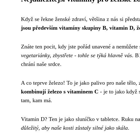
Když se řekne ženské zdraví, většina z nás si předs
jsou především vitamíny skupiny B, vitamin D, že
Znáte ten pocit, kdy jste pořád unavené a nemůžete
vegetariánky, zbystřete - tohle se týká hlavně vás
. B
chrání naše srdce.
A co teprve železo! To je jako palivo pro naše tělo
kombinují železo s vitaminem C
- je to jako když 
tam, kam má.
Vitamin D? Ten je jako sluníčko v tabletce. Ruku na
důležitý, aby naše kosti zůstaly silné jako skála
.