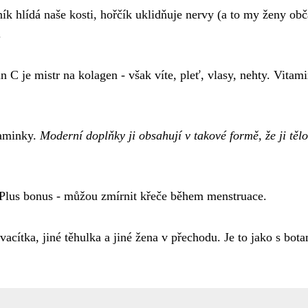
ník hlídá naše kosti, hořčík uklidňuje nervy (a to my ženy obč
.
n C je mistr na kolagen - však víte, pleť, vlasy, nehty. Vitam
maminky.
Moderní doplňky ji obsahují v takové formě, že ji tělo
 Plus bonus - můžou zmírnit křeče během menstruace.
dvacítka, jiné těhulka a jiné žena v přechodu. Je to jako s bota