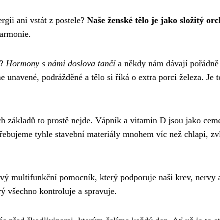
rgii ani vstát z postele?
Naše ženské tělo je jako složitý orc
harmonie.
í?
Hormony s námi doslova tančí
a někdy nám dávají pořádně
 unavené, podrážděné a tělo si říká o extra porci železa. Je t
h základů to prostě nejde. Vápník a vitamin D jsou jako cem
řebujeme tyhle stavební materiály mnohem víc než chlapi, zv
kový multifunkční pomocník, který podporuje naši krev, nervy 
erý všechno kontroluje a spravuje.