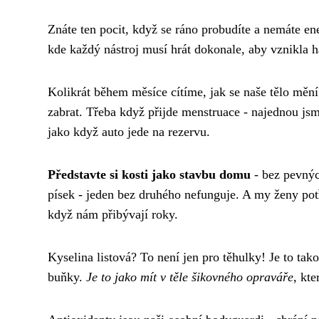
Znáte ten pocit, když se ráno probudíte a nemáte ene
kde každý nástroj musí hrát dokonale, aby vznikla 
Kolikrát během měsíce cítíme, jak se naše tělo měn
zabrat. Třeba když přijde menstruace - najednou jsme
jako když auto jede na rezervu.
Představte si kosti jako stavbu domu
- bez pevnýc
písek - jeden bez druhého nefunguje. A my ženy pot
když nám přibývají roky.
Kyselina listová? To není jen pro těhulky! Je to ta
buňky.
Je to jako mít v těle šikovného opraváře
, kt