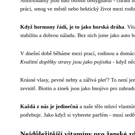
Antioxidanty jsou naši osobní bodyguardi - chrání n
práci, smog ve městě nebo hektický život mezi rodi
Když hormony řádí, je to jako horská dráha
. Vi
stabilitu a dobrou náladu. Bez nich jsme jako auto b
V dnešní době běháme mezi prací, rodinou a domácn
Kvalitní doplňky stravy jsou jako pojistka
- když něc
Krásné vlasy, pevné nehty a zářivá pleť? To není je
zevnitř. Biotin a zinek jsou jako hnojivo pro zahrad
Každá z nás je jedinečná
a naše tělo mluví vlastní
potřebuje. Jako když si vyberete parfém - musí sedě
Nejdůležitější vitamíny pro ženské z