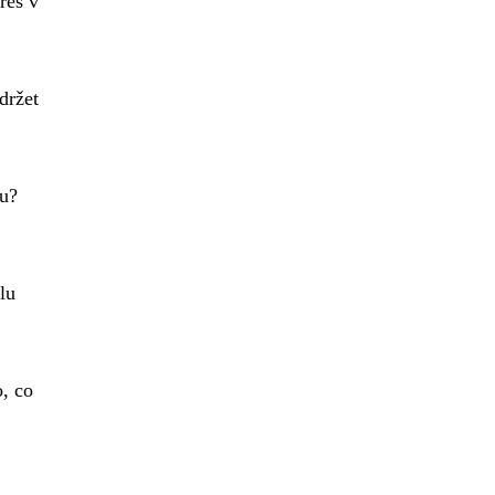
res v
držet
du?
lu
o, co