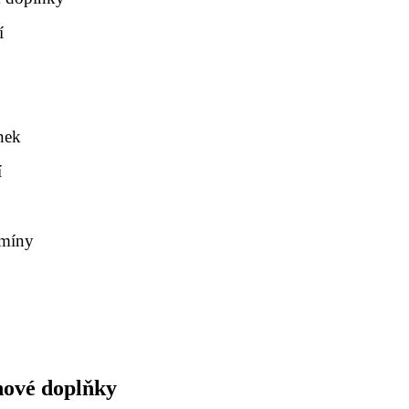
í
e
nek
í
amíny
ínové doplňky