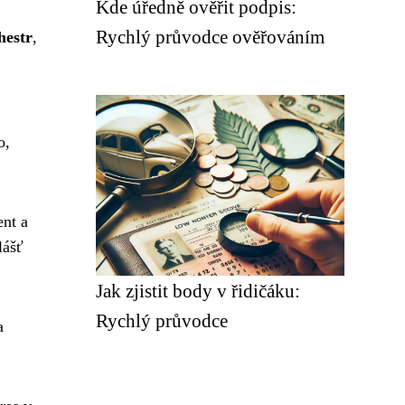
Kde úředně ověřit podpis:
Rychlý průvodce ověřováním
hestr
,
o,
ent a
lášť
Jak zjistit body v řidičáku:
Rychlý průvodce
a