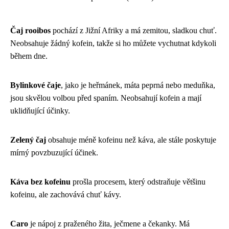
Čaj rooibos
pochází z Jižní Afriky a má zemitou, sladkou chuť.
Neobsahuje žádný kofein, takže si ho můžete vychutnat kdykoli
během dne.
Bylinkové čaje
, jako je heřmánek, máta peprná nebo meduňka,
jsou skvělou volbou před spaním. Neobsahují kofein a mají
uklidňující účinky.
Zelený čaj
obsahuje méně kofeinu než káva, ale stále poskytuje
mírný povzbuzující účinek.
Káva bez kofeinu
prošla procesem, který odstraňuje většinu
kofeinu, ale zachovává chuť kávy.
Caro
je nápoj z praženého žita, ječmene a čekanky. Má