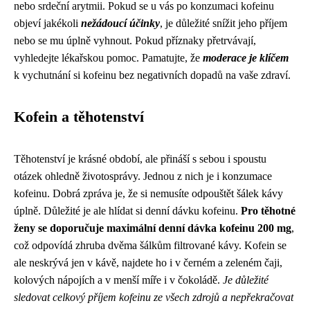
nebo srdeční arytmii. Pokud se u vás po konzumaci kofeinu
objeví jakékoli
nežádoucí účinky
, je důležité snížit jeho příjem
nebo se mu úplně vyhnout. Pokud příznaky přetrvávají,
vyhledejte lékařskou pomoc. Pamatujte, že
moderace je klíčem
k vychutnání si kofeinu bez negativních dopadů na vaše zdraví.
Kofein a těhotenství
Těhotenství je krásné období, ale přináší s sebou i spoustu
otázek ohledně životosprávy. Jednou z nich je i konzumace
kofeinu. Dobrá zpráva je, že si nemusíte odpouštět šálek kávy
úplně. Důležité je ale hlídat si denní dávku kofeinu.
Pro těhotné
ženy se doporučuje maximální denní dávka kofeinu 200 mg
,
což odpovídá zhruba dvěma šálkům filtrované kávy. Kofein se
ale neskrývá jen v kávě, najdete ho i v černém a zeleném čaji,
kolových nápojích a v menší míře i v čokoládě.
Je důležité
sledovat celkový příjem kofeinu ze všech zdrojů a nepřekračovat