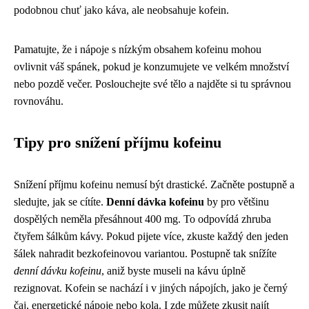
podobnou chuť jako káva, ale neobsahuje kofein.
Pamatujte, že i nápoje s nízkým obsahem kofeinu mohou
ovlivnit váš spánek, pokud je konzumujete ve velkém množství
nebo pozdě večer. Poslouchejte své tělo a najděte si tu správnou
rovnováhu.
Tipy pro snížení příjmu kofeinu
Snížení příjmu kofeinu nemusí být drastické. Začněte postupně a
sledujte, jak se cítíte.
Denní dávka kofeinu
by pro většinu
dospělých neměla přesáhnout 400 mg. To odpovídá zhruba
čtyřem šálkům kávy. Pokud pijete více, zkuste každý den jeden
šálek nahradit bezkofeinovou variantou. Postupně tak snížíte
denní dávku kofeinu
, aniž byste museli na kávu úplně
rezignovat. Kofein se nachází i v jiných nápojích, jako je černý
čaj, energetické nápoje nebo kola. I zde můžete zkusit najít