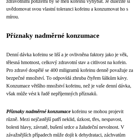
zdravotními potížemi by se měli kofeinu vyhýbat. Je důležité si
uvědomovat svou vlastní toleranci kofeinu a konzumovat ho s
mírou.
Příznaky nadměrné konzumace
Denní dávka kofeinu se liší a je ovlivněna faktory jako je věk,
tělesná hmotnost, celkový zdravotní stav a citlivost na kofein.
Pro zdravé dospělé se 400 miligramů kofeinu denně považuje za
bezpečné množství. To odpovídá zhruba čtyřem šálkům kávy.
Konzumace většího množství kofeinu, než je vaše denní dávka,
však může vést k řadě nepříjemných příznaků.
Příznaky nadměrné konzumace
kofeinu se mohou projevit
různě. Mezi nejčastější patří neklid, úzkost, třes, nespavost,
bolesti hlavy, závratě, bušení srdce a žaludeční nevolnost. V
závažnějších případech může dojít k dehydrataci, záchvatům