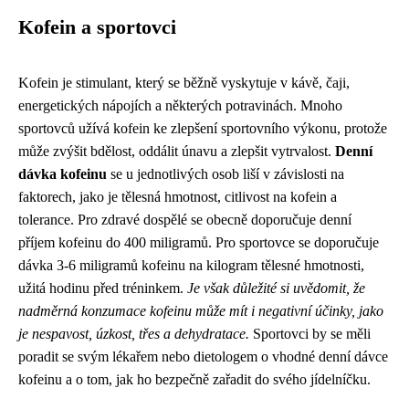
Kofein a sportovci
Kofein je stimulant, který se běžně vyskytuje v kávě, čaji,
energetických nápojích a některých potravinách. Mnoho
sportovců užívá kofein ke zlepšení sportovního výkonu, protože
může zvýšit bdělost, oddálit únavu a zlepšit vytrvalost.
Denní
dávka kofeinu
se u jednotlivých osob liší v závislosti na
faktorech, jako je tělesná hmotnost, citlivost na kofein a
tolerance. Pro zdravé dospělé se obecně doporučuje denní
příjem kofeinu do 400 miligramů. Pro sportovce se doporučuje
dávka 3-6 miligramů kofeinu na kilogram tělesné hmotnosti,
užitá hodinu před tréninkem.
Je však důležité si uvědomit, že
nadměrná konzumace kofeinu může mít i negativní účinky, jako
je nespavost, úzkost, třes a dehydratace.
Sportovci by se měli
poradit se svým lékařem nebo dietologem o vhodné denní dávce
kofeinu a o tom, jak ho bezpečně zařadit do svého jídelníčku.