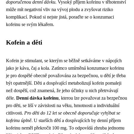
doporučenou denní dávku.
Vysoký příjem kofeinu v těhotenství
může mít negativní vliv na vývoj plodu a zvyšovat riziko
komplikací. Pokud si nejste jistá, poraďte se o konzumaci
kofeinu se svým lékařem.
Kofein a děti
Kofein je stimulant, se kterým se běžně setkáváme v nápojích
jako je káva, čaj a kola. Zatímco umírněná konzumace kofeinu
je pro dospělé obecně považována za bezpečnou, u dětí je třeba
být opatrnější. Děti a dospívající metabolizují kofein pomaleji
než dospělí, což znamená, že jeho účinky u nich přetrvávají
déle.
Denní dávka kofeinu
, kterou lze považovat za bezpečnou
pro děti, se liší v závislosti na věku, hmotnosti a individuální
citlivosti.
Pro děti do 12 let se obecně doporučuje vyhýbat se
kofeinu úplně
. U starších dětí a dospívajících by denní příjem
kofeinu neměl překročit 100 mg. To odpovídá zhruba jednomu