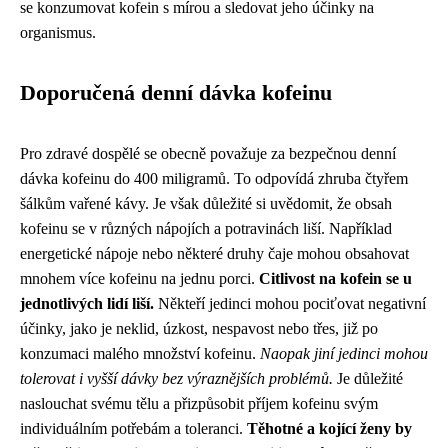
se konzumovat kofein s mírou a sledovat jeho účinky na
organismus.
Doporučená denní dávka kofeinu
Pro zdravé dospělé se obecně považuje za bezpečnou denní
dávka kofeinu do 400 miligramů. To odpovídá zhruba čtyřem
šálkům vařené kávy. Je však důležité si uvědomit, že obsah
kofeinu se v různých nápojích a potravinách liší. Například
energetické nápoje nebo některé druhy čaje mohou obsahovat
mnohem více kofeinu na jednu porci.
Citlivost na kofein se u
jednotlivých lidí liší.
Někteří jedinci mohou pociťovat negativní
účinky, jako je neklid, úzkost, nespavost nebo třes, již po
konzumaci malého množství kofeinu.
Naopak jiní jedinci mohou
tolerovat i vyšší dávky bez výraznějších problémů.
Je důležité
naslouchat svému tělu a přizpůsobit příjem kofeinu svým
individuálním potřebám a toleranci.
Těhotné a kojící ženy by