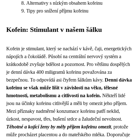
Alternativy s nízkým obsahem kofeinu
Tipy pro snížení příjmu kofeinu
Kofein: Stimulant v našem šálku
Kofein je stimulant, který se nachází v kávě, čaji, energetických
nápojích a čokoládě. Působí na centrální nervový systém a
krátkodobě zvyšuje bdělost a pozornost. Pro většinu dospělých
je denní dávka 400 miligramů kofeinu považována za
bezpečnou. To odpovídá asi čtyřem šálkům kávy.
Denní dávka
kofeinu se však může lišit v závislosti na věku, tělesné
hmotnosti, metabolismu a citlivosti na kofein.
Někteří lidé
jsou na účinky kofeinu citlivější a měli by omezit jeho příjem.
Mezi příznaky nadměrné konzumace kofeinu patří neklid,
úzkost, nespavost, třes, bušení srdce a žaludeční nevolnost.
Těhotné a kojící ženy by měly příjem kofeinu omezit
, protože
může procházet placentou a do mateřského mléka. Doporučuje