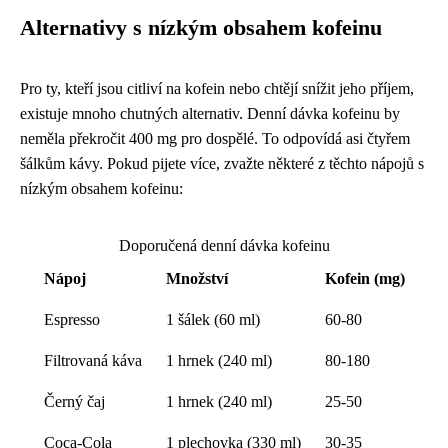
Alternativy s nízkým obsahem kofeinu
Pro ty, kteří jsou citliví na kofein nebo chtějí snížit jeho příjem,
existuje mnoho chutných alternativ. Denní dávka kofeinu by
neměla překročit 400 mg pro dospělé. To odpovídá asi čtyřem
šálkům kávy. Pokud pijete více, zvažte některé z těchto nápojů s
nízkým obsahem kofeinu:
Doporučená denní dávka kofeinu
Nápoj
Množství
Kofein (mg)
Espresso
1 šálek (60 ml)
60-80
Filtrovaná káva
1 hrnek (240 ml)
80-180
Černý čaj
1 hrnek (240 ml)
25-50
Coca-Cola
1 plechovka (330 ml)
30-35