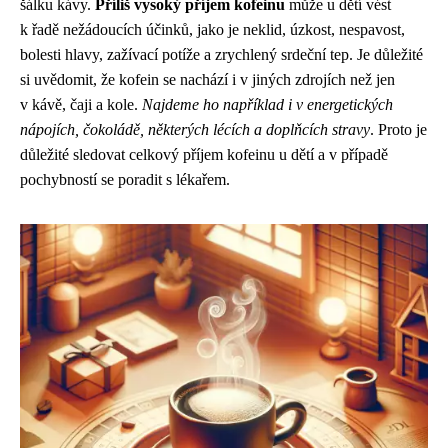
šálku kávy.
Příliš vysoký příjem kofeinu
může u dětí vést
k řadě nežádoucích účinků, jako je neklid, úzkost, nespavost,
bolesti hlavy, zažívací potíže a zrychlený srdeční tep. Je důležité
si uvědomit, že kofein se nachází i v jiných zdrojích než jen
v kávě, čaji a kole.
Najdeme ho například i v energetických
nápojích, čokoládě, některých lécích a doplňcích stravy
. Proto je
důležité sledovat celkový příjem kofeinu u dětí a v případě
pochybností se poradit s lékařem.