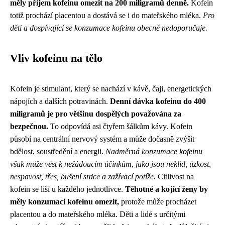
měly příjem kofeinu omezit na 200 miligramů denně.
Kofein
totiž prochází placentou a dostává se i do mateřského mléka.
Pro
děti a dospívající se konzumace kofeinu obecně nedoporučuje.
Vliv kofeinu na tělo
Kofein je stimulant, který se nachází v kávě, čaji, energetických
nápojích a dalších potravinách.
Denní dávka kofeinu do 400
miligramů je pro většinu dospělých považována za
bezpečnou.
To odpovídá asi čtyřem šálkům kávy. Kofein
působí na centrální nervový systém a může dočasně zvýšit
bdělost, soustředění a energii.
Nadměrná konzumace kofeinu
však může vést k nežádoucím účinkům, jako jsou neklid, úzkost,
nespavost, třes, bušení srdce a zažívací potíže.
Citlivost na
kofein se liší u každého jednotlivce.
Těhotné a kojící ženy by
měly konzumaci kofeinu omezit,
protože může procházet
placentou a do mateřského mléka. Děti a lidé s určitými