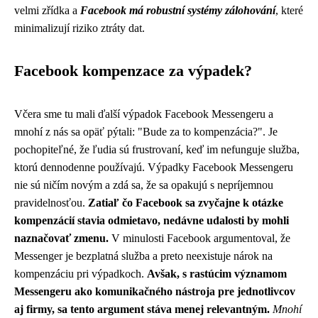
velmi zřídka a
Facebook má robustní systémy zálohování
, které
minimalizují riziko ztráty dat.
Facebook kompenzace za výpadek?
Včera sme tu mali ďalší výpadok Facebook Messengeru a
mnohí z nás sa opäť pýtali: "Bude za to kompenzácia?". Je
pochopiteľné, že ľudia sú frustrovaní, keď im nefunguje služba,
ktorú dennodenne používajú. Výpadky Facebook Messengeru
nie sú ničím novým a zdá sa, že sa opakujú s nepríjemnou
pravidelnosťou.
Zatiaľ čo Facebook sa zvyčajne k otázke
kompenzácií stavia odmietavo, nedávne udalosti by mohli
naznačovať zmenu.
V minulosti Facebook argumentoval, že
Messenger je bezplatná služba a preto neexistuje nárok na
kompenzáciu pri výpadkoch.
Avšak, s rastúcim významom
Messengeru ako komunikačného nástroja pre jednotlivcov
aj firmy, sa tento argument stáva menej relevantným.
Mnohí