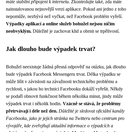
máte stabilní připojení k internetu.
Zkontrolujte také, zda máte
nainstalovanou nejnovější verzi aplikace. Pokud ani jedno z toho
nepomůže, nezbývá než vyčkat, než Facebook problém vyřeší.
Výpadky aplikací a online služeb bohužel nejsou ničím
neobvyklým.
Důležité je zachovat klid a obrnit se trpělivostí.
Jak dlouho bude výpadek trvat?
Bohužel neexistuje žádná přesná odpověď na otázku, jak dlouho
bude výpadek Facebook Messengeru trvat. Délka výpadku se
může lišit v závislosti na závažnosti technického problému a
rychlosti, s jakou ho technici Facebooku dokáží vyřešit. Někdy
se podaří obnovit funkčnost během několika minut, jindy může
výpadek trvat i několik hodin.
Vzácně se stává, že problémy
přetrvávají i déle než den.
Důležité je sledovat oficiální kanály
Facebooku, jako je jejich stránka na Twitteru nebo centrum pro
vývojáře, kde zveřejňují aktuální informace o výpadcích a