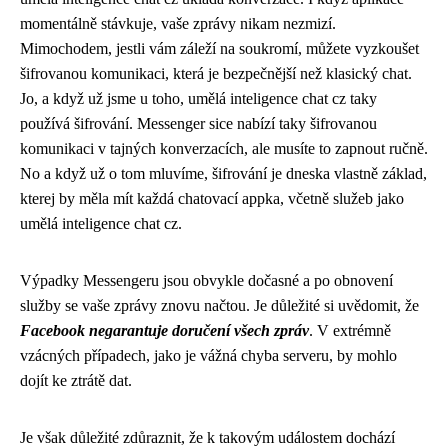
momentálně stávkuje, vaše zprávy nikam nezmizí.
Mimochodem, jestli vám záleží na soukromí, můžete vyzkoušet
šifrovanou komunikaci
, která je bezpečnější než klasický chat.
Jo, a když už jsme u toho, umělá inteligence chat cz taky
používá šifrování. Messenger sice nabízí taky šifrovanou
komunikaci v tajných konverzacích, ale musíte to zapnout ručně.
No a když už o tom mluvíme, šifrování je dneska vlastně základ,
kterej by měla mít každá chatovací appka, včetně služeb jako
umělá inteligence chat cz.
Výpadky Messengeru jsou obvykle dočasné a po obnovení
služby se vaše zprávy znovu načtou. Je důležité si uvědomit, že
Facebook negarantuje doručení všech zpráv
. V extrémně
vzácných případech, jako je vážná chyba serveru, by mohlo
dojít ke ztrátě dat.
Je však důležité zdůraznit, že k takovým událostem dochází