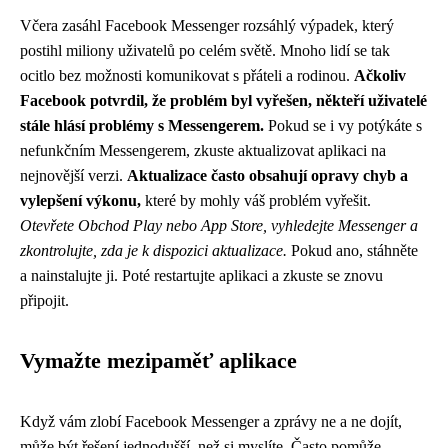
Včera zasáhl Facebook Messenger rozsáhlý výpadek, který
postihl miliony uživatelů po celém světě. Mnoho lidí se tak
ocitlo bez možnosti komunikovat s přáteli a rodinou.
Ačkoliv
Facebook potvrdil, že problém byl vyřešen, někteří uživatelé
stále hlásí problémy s Messengerem.
Pokud se i vy potýkáte s
nefunkčním Messengerem, zkuste aktualizovat aplikaci na
nejnovější verzi.
Aktualizace často obsahují opravy chyb a
vylepšení výkonu,
které by mohly váš problém vyřešit.
Otevřete Obchod Play nebo App Store, vyhledejte Messenger a
zkontrolujte, zda je k dispozici aktualizace.
Pokud ano, stáhněte
a nainstalujte ji. Poté restartujte aplikaci a zkuste se znovu
připojit.
Vymažte mezipaměť aplikace
Když vám zlobí Facebook Messenger a zprávy ne a ne dojít,
může být řešení jednodušší, než si myslíte. Často pomůže