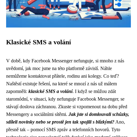
Klasické SMS a volání
V době, kdy Facebook Messenger nefunguje, si mnoho z nás
uvědomí, jak moc jsme na této platformě závislí. Náhle
nemůžeme kontaktovat přátele, rodinu ani kolegy. Co teď?
Naštěstí existuje řešení, na které se mnozí z nás už málem
zapomněli:
klasické SMS a volání
. I když se můžou zdát
staromódní, v situaci, kdy nefunguje Facebook Messenger, se
stávají doslova záchranou. Zkuste si vzpomenout na dobu před
Messengery a sociálními sítěmi.
Jak jste si domlouvali schůzky,
sdíleli novinky nebo se prostě jen tak spojili s blízkými?
Ano,
přesně tak – pomocí SMS zpráv a telefonních hovorů. Tyto