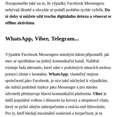
Nezapomeňte také na to, že výpadky Facebook Messengeru
nebývají dlouhé a obvykle se podaří problém rychle vyřešit.
Do
té doby si můžete užít trochu digitálního detoxu a věnovat se
offline aktivitám.
WhatsApp, Viber, Telegram...
Výpadek Facebook Messengeru mnohým lidem připomněl, jak
moc se spoléháme na jediný komunikační kanál. Naštěstí
existuje řada alternativ, které nám v podobných situacích mohou
pomoci zůstat v kontaktu.
WhatsApp
, vlastněný stejnou
společností jako Facebook, je sice také náchylný k výpadkům,
ale nabízí podobné funkce jako Messenger a pro mnoho
uživatelů představuje hlavní komunikační platformu.
Viber
je
další populární volbou s důrazem na hovory a skupinové chaty,
který se pyšní silným zabezpečením a end-to-end šifrováním.
Pro ty, kteří hledají maximální soukromí a bezpečnost, je tu