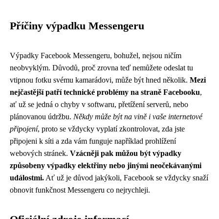
Příčiny výpadku Messengeru
Výpadky Facebook Messengeru, bohužel, nejsou ničím
neobvyklým. Důvodů, proč zrovna teď nemůžete odeslat tu
vtipnou fotku svému kamarádovi, může být hned několik.
Mezi
nejčastější patří technické problémy na straně Facebooku
,
ať už se jedná o chyby v softwaru, přetížení serverů, nebo
plánovanou údržbu.
Někdy může být na vině i vaše internetové
připojení
, proto se vždycky vyplatí zkontrolovat, zda jste
připojeni k síti a zda vám funguje například prohlížení
webových stránek.
Vzácněji pak můžou být výpadky
způsobeny výpadky elektřiny nebo jinými neočekávanými
událostmi.
Ať už je důvod jakýkoli, Facebook se vždycky snaží
obnovit funkčnost Messengeru co nejrychleji.