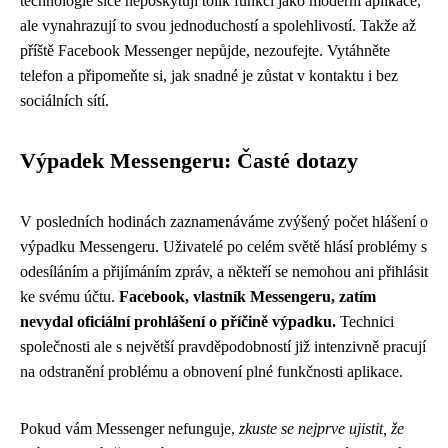
technologie sice neposkytují tolik funkcí jako moderní aplikace,
ale vynahrazují to svou jednoduchostí a spolehlivostí. Takže až
příště Facebook Messenger nepůjde, nezoufejte. Vytáhněte
telefon a připomeňte si, jak snadné je zůstat v kontaktu i bez
sociálních sítí.
Výpadek Messengeru: Časté dotazy
V posledních hodinách zaznamenáváme zvýšený počet hlášení o
výpadku Messengeru. Uživatelé po celém světě hlásí problémy s
odesíláním a přijímáním zpráv, a někteří se nemohou ani přihlásit
ke svému účtu.
Facebook, vlastník Messengeru, zatím
nevydal oficiální prohlášení o příčině výpadku.
Technici
společnosti ale s největší pravděpodobností již intenzivně pracují
na odstranění problému a obnovení plné funkčnosti aplikace.
Pokud vám Messenger nefunguje,
zkuste se nejprve ujistit, že