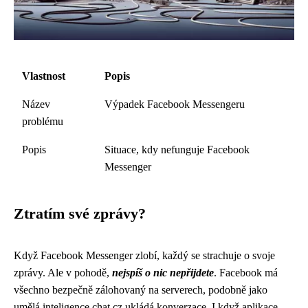
Vlastnost
Popis
Název
Výpadek Facebook Messengeru
problému
Popis
Situace, kdy nefunguje Facebook
Messenger
Ztratím své zprávy?
Když Facebook Messenger zlobí, každý se strachuje o svoje
zprávy. Ale v pohodě,
nejspíš o nic nepřijdete
. Facebook má
všechno bezpečně zálohovaný na serverech, podobně jako
umělá inteligence chat cz
ukládá konverzace. I když aplikace