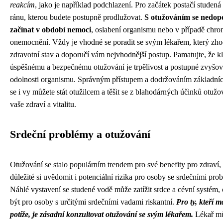
reakcím
, jako je například podchlazení. Pro začátek postačí studená
ránu, kterou budete postupně prodlužovat.
S otužováním se nedop
začínat v období nemoci
, oslabení organismu nebo v případě chro
onemocnění. Vždy je vhodné se poradit se svým lékařem, který zho
zdravotní stav a doporučí vám nejvhodnější postup. Pamatujte, že k
úspěšnému a bezpečnému otužování je trpělivost a postupné zvyšov
odolnosti organismu. Správným přístupem a dodržováním základníc
se i vy můžete stát otužilcem a těšit se z blahodárných účinků otužo
vaše zdraví a vitalitu.
Srdeční problémy a otužování
Otužování se stalo populárním trendem pro své benefity pro zdraví, 
důležité si uvědomit i potenciální rizika pro osoby se srdečními pro
Náhlé vystavení se studené vodě může zatížit srdce a cévní systém,
být pro osoby s určitými srdečními vadami riskantní.
Pro ty, kteří m
potíže, je zásadní konzultovat otužování se svým lékařem.
Lékař m