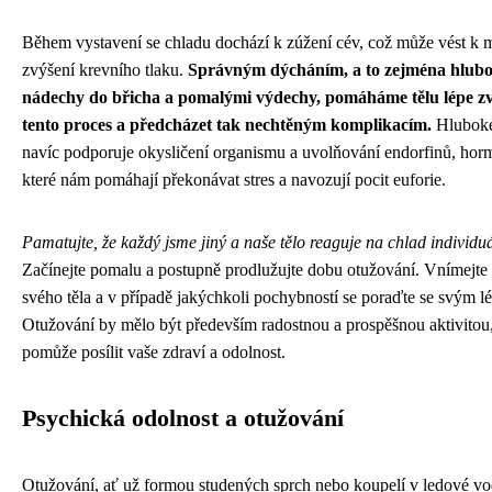
Během vystavení se chladu dochází k zúžení cév, což může vést k
zvýšení krevního tlaku.
Správným dýcháním, a to zejména hlub
nádechy do břicha a pomalými výdechy, pomáháme tělu lépe zv
tento proces a předcházet tak nechtěným komplikacím.
Hluboké
navíc podporuje okysličení organismu a uvolňování endorfinů, horm
které nám pomáhají překonávat stres a navozují pocit euforie.
Pamatujte, že každý jsme jiný a naše tělo reaguje na chlad individu
Začínejte pomalu a postupně prodlužujte dobu otužování. Vnímejte 
svého těla a v případě jakýchkoli pochybností se poraďte se svým l
Otužování by mělo být především radostnou a prospěšnou aktivitou
pomůže posílit vaše zdraví a odolnost.
Psychická odolnost a otužování
Otužování, ať už formou studených sprch nebo koupelí v ledové vod