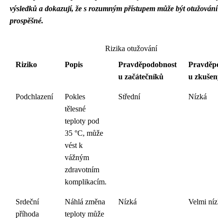
výsledků a dokazují, že s rozumným přístupem může být otužování
prospěšné.
Rizika otužování
Riziko
Popis
Pravděpodobnost
Pravděp
u začátečníků
u zkuše
Podchlazení
Pokles
Střední
Nízká
tělesné
teploty pod
35 °C, může
vést k
vážným
zdravotním
komplikacím.
Srdeční
Náhlá změna
Nízká
Velmi ní
příhoda
teploty může