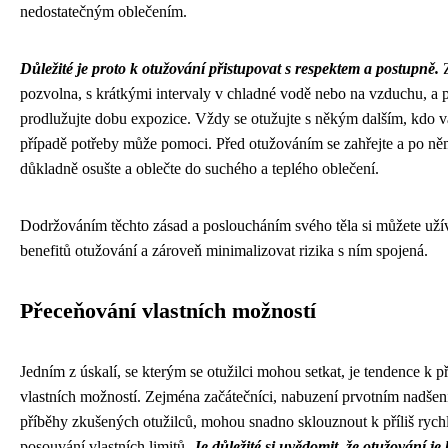
nedostatečným oblečením.
Důležité je proto k otužování přistupovat s respektem a postupně.
Z
pozvolna, s krátkými intervaly v chladné vodě nebo na vzduchu, a 
prodlužujte dobu expozice. Vždy se otužujte s někým dalším, kdo 
případě potřeby může pomoci. Před otužováním se zahřejte a po ně
důkladně osušte a oblečte do suchého a teplého oblečení.
Dodržováním těchto zásad a posloucháním svého těla si můžete uží
benefitů otužování a zároveň minimalizovat rizika s ním spojená.
Přeceňování vlastních možností
Jedním z úskalí, se kterým se otužilci mohou setkat, je tendence k 
vlastních možností. Zejména začátečníci, nabuzení prvotním nadšen
příběhy zkušených otužilců, mohou snadno sklouznout k příliš ryc
posouvání vlastních limitů.
Je důležité si uvědomit, že otužování je