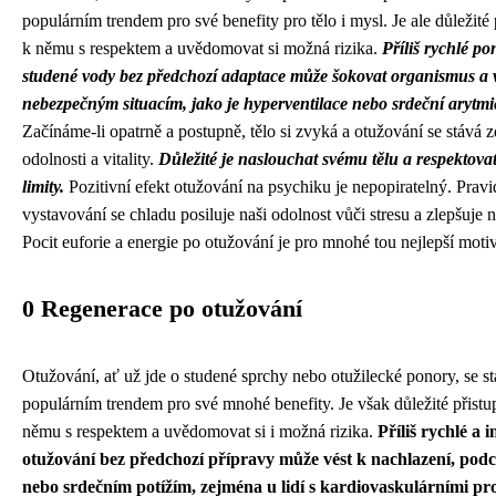
populárním trendem pro své benefity pro tělo i mysl. Je ale důležité 
k němu s respektem a uvědomovat si možná rizika.
Příliš rychlé p
studené vody bez předchozí adaptace může šokovat organismus a v
nebezpečným situacím, jako je hyperventilace nebo srdeční arytmi
Začínáme-li opatrně a postupně, tělo si zvyká a otužování se stává 
odolnosti a vitality.
Důležité je naslouchat svému tělu a respektova
limity.
Pozitivní efekt otužování na psychiku je nepopiratelný. Pravi
vystavování se chladu posiluje naši odolnost vůči stresu a zlepšuje 
Pocit euforie a energie po otužování je pro mnohé tou nejlepší motiv
0 Regenerace po otužování
Otužování, ať už jde o studené sprchy nebo otužilecké ponory, se st
populárním trendem pro své mnohé benefity. Je však důležité přistu
němu s respektem a uvědomovat si i možná rizika.
Příliš rychlé a i
otužování bez předchozí přípravy může vést k nachlazení, podc
nebo srdečním potížím, zejména u lidí s kardiovaskulárními pr