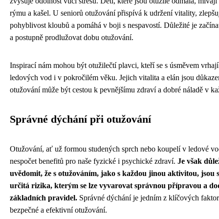
zvyšuje odolnost vůči stresu. Děti, které jsou otužilé odmala, mívaj
rýmu a kašel. U seniorů otužování přispívá k udržení vitality, zlepšu
pohyblivost kloubů a pomáhá v boji s nespavostí. Důležité je začín
a postupně prodlužovat dobu otužování.
Inspirací nám mohou být otužilečtí plavci, kteří se s úsměvem vrhaj
ledových vod i v pokročilém věku. Jejich vitalita a elán jsou důkaz
otužování může být cestou k pevnějšímu zdraví a dobré náladě v k
Správné dýchání při otužování
Otužování, ať už formou studených sprch nebo koupelí v ledové vod
nespočet benefitů pro naše fyzické i psychické zdraví.
Je však důlež
uvědomit, že s otužováním, jako s každou jinou aktivitou, jsou 
určitá rizika, kterým se lze vyvarovat správnou přípravou a d
základních pravidel.
Správné dýchání je jedním z klíčových fakto
bezpečné a efektivní otužování.