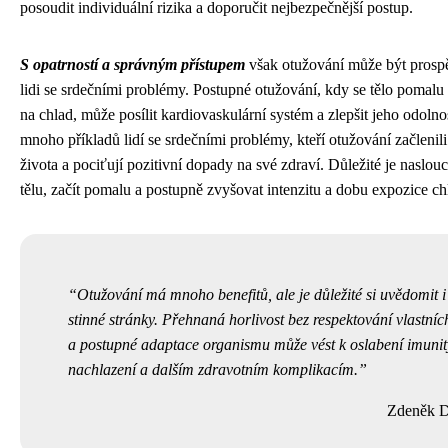
posoudit individuální rizika a doporučit nejbezpečnější postup.
S opatrností a správným přístupem
však otužování může být prospě
lidi se srdečními problémy. Postupné otužování, kdy se tělo pomalu
na chlad, může posílit kardiovaskulární systém a zlepšit jeho odolnos
mnoho příkladů lidí se srdečními problémy, kteří otužování začlenil
života a pociťují pozitivní dopady na své zdraví. Důležité je naslo
tělu, začít pomalu a postupně zvyšovat intenzitu a dobu expozice ch
Otužování má mnoho benefitů, ale je důležité si uvědomit i
stinné stránky. Přehnaná horlivost bez respektování vlastníc
a postupné adaptace organismu může vést k oslabení imunit
nachlazení a dalším zdravotním komplikacím.
Zdeněk 