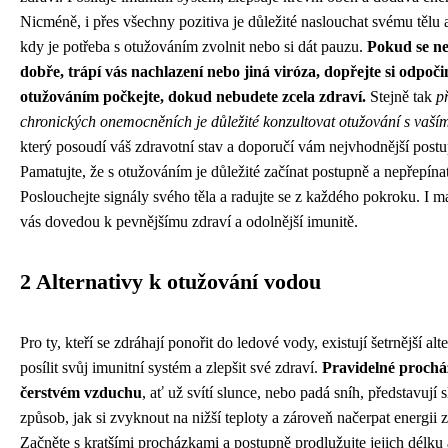
Nicméně, i přes všechny pozitiva je důležité naslouchat svému tělu 
kdy je potřeba s otužováním zvolnit nebo si dát pauzu.
Pokud se nec
dobře, trápí vás nachlazení nebo jiná viróza, dopřejte si odpoči
otužováním počkejte, dokud nebudete zcela zdraví.
Stejně tak
př
chronických onemocněních je důležité konzultovat otužování s vaší
který posoudí váš zdravotní stav a doporučí vám nejvhodnější postu
Pamatujte, že s otužováním je důležité začínat postupně a nepřepínat
Poslouchejte signály svého těla a radujte se z každého pokroku. I m
vás dovedou k pevnějšímu zdraví a odolnější imunitě.
2 Alternativy k otužování vodou
Pro ty, kteří se zdráhají ponořit do ledové vody, existují šetrnější alte
posílit svůj imunitní systém a zlepšit své zdraví.
Pravidelné prochá
čerstvém vzduchu
, ať už svítí slunce, nebo padá sníh, představují 
způsob, jak si zvyknout na nižší teploty a zároveň načerpat energii z
Začněte s kratšími procházkami a postupně prodlužujte jejich délku a