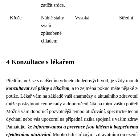
zatížit srdce.
Křeče
Náhlé stahy
Vysoká
Střední
svalů
způsobené
chladem.
4 Konzultace s lékařem
Předtím, než se s nadšením vrhnete do ledových vod, je vždy moud
konzultovat své plány s lékařem
, a to zejména pokud máte nějaké z
potíže. Lékař vám na základě vaší anamnézy a aktuálního zdravotní
může poskytnout cenné rady a doporučení šitá na míru vašim potře
Možná vám doporučí pozvolnější tempo otužování, specifické tech
dýchání nebo vás upozorní na případná rizika spojená s vaším zdra
Pamatujte, že
informovanost a prevence jsou klíčem k bezpečnému
efektivnímu otužování
. Mnoho lidí s různými zdravotními omezení