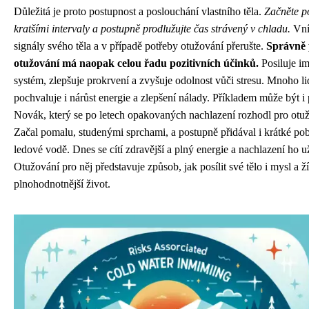
Důležitá je proto postupnost a poslouchání vlastního těla.
Začněte p
kratšími intervaly a postupně prodlužujte čas strávený v chladu.
Vní
signály svého těla a v případě potřeby otužování přerušte.
Správně
otužování má naopak celou řadu pozitivních účinků.
Posiluje im
systém, zlepšuje prokrvení a zvyšuje odolnost vůči stresu. Mnoho lid
pochvaluje i nárůst energie a zlepšení nálady. Příkladem může být i
Novák, který se po letech opakovaných nachlazení rozhodl pro otu
Začal pomalu, studenými sprchami, a postupně přidával i krátké po
ledové vodě. Dnes se cítí zdravější a plný energie a nachlazení ho už
Otužování pro něj představuje způsob, jak posílit své tělo i mysl a ží
plnohodnotnější život.