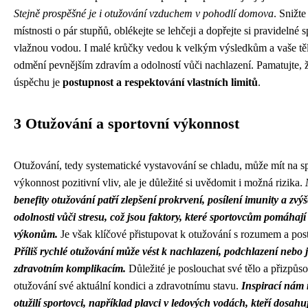
Stejně prospěšné je i otužování vzduchem v pohodlí domova
. Snižte
místnosti o pár stupňů, oblékejte se lehčeji a dopřejte si pravidelné 
vlažnou vodou. I malé krůčky vedou k velkým výsledkům a vaše tě
odmění pevnějším zdravím a odolností vůči nachlazení. Pamatujte, 
úspěchu je
postupnost a respektování vlastních limitů
.
3 Otužování a sportovní výkonnost
Otužování, tedy systematické vystavování se chladu, může mít na s
výkonnost pozitivní vliv, ale je důležité si uvědomit i možná rizika.
benefity otužování patří zlepšení prokrvení, posílení imunity a zvý
odolnosti vůči stresu, což jsou faktory, které sportovcům pomáhají
výkonům.
Je však klíčové přistupovat k otužování s rozumem a pos
Příliš rychlé otužování může vést k nachlazení, podchlazení nebo 
zdravotním komplikacím.
Důležité je poslouchat své tělo a přizpůso
otužování své aktuální kondici a zdravotnímu stavu.
Inspirací nám
otužilí sportovci, například plavci v ledových vodách, kteří dosahu