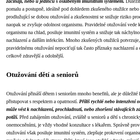
začínají, nebo u jedinců s oslabeným imunitním systémem.
Důležité
pomalu a postupně, ideálně pod dohledem zkušeného otužilce nebo 
prodlužující se dobou otužování a zkušenostmi se snižuje riziko pro
naopak se zvyšuje odolnost organismu. Pravidelné otužování vede k
organismu na chlad, posiluje imunitní systém a snižuje tak náchylno
nachlazení a dalším infekcím. Mnoho zkušených otužilců potvrzuje,
pravidelnému otužování nepociťují tak často příznaky nachlazení a c
celkově zdravější a odolnější.
Otužování dětí a seniorů
Otužování přináší dětem i seniorům mnoho benefitů, ale je důležité
přistupovat s respektem a opatrností.
Příliš rychlé nebo intenzivní 
může vést k nachlazení, prochladnutí, nebo zhoršení stávajících z
potíží.
Před zahájením otužování, zvláště u seniorů a dětí s chronic
onemocněními, je vždy vhodné konzultace s lékařem. Správně pro
otužování však posiluje imunitní systém, zlepšuje prokrvení organi