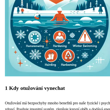
1 Kdy otužování vynechat
Otužování má bezpochyby mnoho benefitů pro naše fyzické i psych
zdraví. Posiluje imunitní systém, zlepšuje krevní oběh a dodává ener