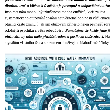
dlouhou trať a klíčem k úspěchu je postupné a zodpovědné otužo
Inspirací nám mohou být zkušenosti mnoha otužilců, kteří za léta
systematického otužování dosáhli neuvěřitelné odolnosti vůči chladu
otužilci často zmiňují, jak jim otužování přineslo nejen pevnější zdrav
odolnější psychiku a větší sebedůvěru.
Pamatujme, že každý jsme j
otužování by nám mělo přinášet radost a posilovat naše zdraví.
Nas
signálům vlastního těla a s rozumem si užívejme blahodárné účinky