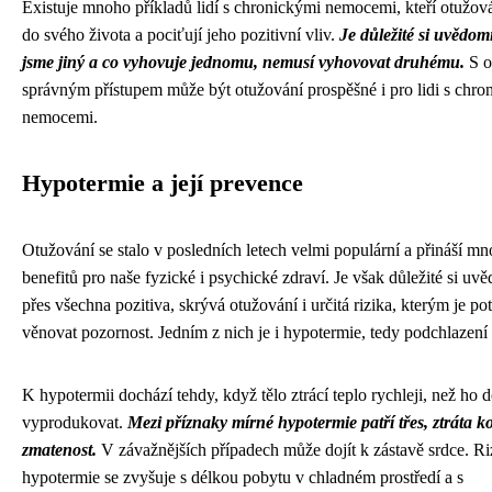
Existuje mnoho příkladů lidí s chronickými nemocemi, kteří otužová
do svého života a pociťují jeho pozitivní vliv.
Je důležité si uvědomi
jsme jiný a co vyhovuje jednomu, nemusí vyhovovat druhému.
S o
správným přístupem může být otužování prospěšné i pro lidi s chro
nemocemi.
Hypotermie a její prevence
Otužování se stalo v posledních letech velmi populární a přináší m
benefitů pro naše fyzické i psychické zdraví. Je však důležité si uvě
přes všechna pozitiva, skrývá otužování i určitá rizika, kterým je po
věnovat pozornost. Jedním z nich je i hypotermie, tedy podchlazení
K hypotermii dochází tehdy, když tělo ztrácí teplo rychleji, než ho 
vyprodukovat.
Mezi příznaky mírné hypotermie patří třes, ztráta k
zmatenost.
V závažnějších případech může dojít k zástavě srdce. Ri
hypotermie se zvyšuje s délkou pobytu v chladném prostředí a s