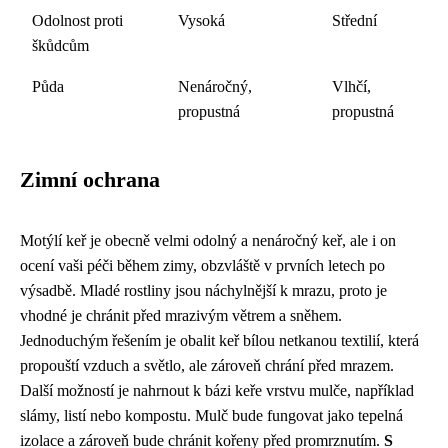
Odolnost proti
Vysoká
Střední
škůdcům
Půda
Nenáročný,
Vlhčí,
propustná
propustná
Zimní ochrana
Motýlí keř je obecně velmi odolný a nenáročný keř, ale i on
ocení vaši péči během zimy, obzvláště v prvních letech po
výsadbě. Mladé rostliny jsou náchylnější k mrazu, proto je
vhodné je chránit před mrazivým větrem a sněhem.
Jednoduchým řešením je obalit keř bílou netkanou textilií, která
propouští vzduch a světlo, ale zároveň chrání před mrazem.
Další možností je nahrnout k bázi keře vrstvu mulče, například
slámy, listí nebo kompostu. Mulč bude fungovat jako tepelná
izolace a zároveň bude chránit kořeny před promrznutím.
S