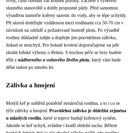
včely, čímž obohatí váš kousek přírody. Začněte s výběrem
slunného stanoviště a dobře propustné půdy. Před samotnou
výsadbou namočte kořeny sazenic do vody, aby se lépe uchytily.
Při sázení dodržujte vzdálenost mezi rostlinami cca 50-70 cm v
závislosti na odrůdě a požadované hustotě plotu. Po výsadbě
rostliny důkladně zalijte a dopřejte jim pravidelnou zálivku,
dokud se neuchytí. Pro bohaté kvetení doporučujeme na jaře
zkrátit loňské výhony o třetinu. S trochou péče se brzy budete
těšit z
nádherného a voňavého živého plotu
, který vám bude
dělat radost po mnoho let.
Zálivka a hnojení
Motýlí keř je naštěstí poměrně nenáročná rostlina, a to i co se
týče zálivky a hnojení.
Pravidelná zálivka je důležitá zejména
u mladých rostlin
, které si teprve budují kořenový systém.
Jakmile se keř uchytí, zvládne i kratší období sucha.
Během
horkých letních dnů je ale vhodné zálivku zvýšit, aby rostlina