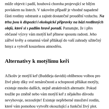
může objevit i padlí, houbová choroba projevující se bílým
povlakem na listech. V takovém případě je vhodné napadené
části rostliny odstranit a zajistit dostatečné proudění vzduchu.
Na
trhu jsou k dispozici i ekologické přípravky na bázi rostlinných
olejů, které si s padlím hravě poradí.
Pamatujte, že i přes
občasné výzvy vám motýlí keř přinese spoustu radosti. Jeho
zářivé květy a omamná vůně přilákají do vaší zahrady užitečný
hmyz a vytvoří kouzelnou atmosféru.
Alternativy k motýlímu keři
Ačkoliv je motýlí keř (Buddleja davidii) oblíbenou volbou pro
živé ploty díky své nenáročnosti a schopnosti přilákat motýly,
existuje mnoho dalších, stejně atraktivních alternativ. Pokud
toužíte po změně nebo vám motýlí keř z nějakého důvodu
nevyhovuje, nezoufejte! Existuje nepřeberné množství rostlin,
které vám pomohou vytvořit okouzlující a funkční živý plot.