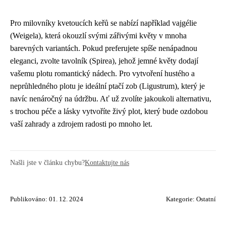
Pro milovníky kvetoucích keřů se nabízí například vajgélie
(Weigela), která okouzlí svými zářivými květy v mnoha
barevných variantách. Pokud preferujete spíše nenápadnou
eleganci, zvolte tavolník (Spirea), jehož jemné květy dodají
vašemu plotu romantický nádech. Pro vytvoření hustého a
neprůhledného plotu je ideální ptačí zob (Ligustrum), který je
navíc nenáročný na údržbu. Ať už zvolíte jakoukoli alternativu,
s trochou péče a lásky vytvoříte živý plot, který bude ozdobou
vaší zahrady a zdrojem radosti po mnoho let.
Našli jste v článku chybu?
Kontaktujte nás
Publikováno: 01. 12. 2024
Kategorie:
Ostatní