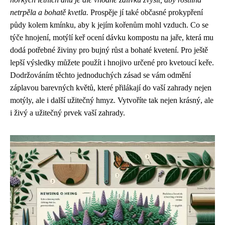
netrpěla a bohatě kvetla.
Prospěje jí také občasné prokypření
půdy kolem kmínku, aby k jejím kořenům mohl vzduch. Co se
týče hnojení, motýlí keř ocení dávku kompostu na jaře, která mu
dodá potřebné živiny pro bujný růst a bohaté kvetení. Pro ještě
lepší výsledky můžete použít i hnojivo určené pro kvetoucí keře.
Dodržováním těchto jednoduchých zásad se vám odmění
záplavou barevných květů, které přilákají do vaší zahrady nejen
motýly, ale i další užitečný hmyz. Vytvoříte tak nejen krásný, ale
i živý a užitečný prvek vaší zahrady.