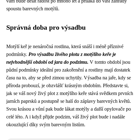
vám bude dělat radost po mnoho let a přiláká do vaší zahrady
spoustu barevných motýlů.
Správná doba pro výsadbu
Motýlí keř je nenáročná rostlina, která snáší i méně příznivé
podmínky.
Pro výsadbu živého plotu z motýlího keře je
nejvhodnější období od jara do podzimu.
V tomto období jsou
půdní podmínky ideální pro zakořenění a rostliny mají dostatek
času na to, aby se před zimou uchytily. Výsadba na jaře, kdy se
příroda probouzí, je obzvlášť krásným obdobím. Představte si,
jak se váš nový živý plot z motýlího keře stává svědkem prvních
jarních paprsků a postupně se halí do záplavy barevných květů.
Svou krásou a vůní pak bude lákat motýly a další opylovače po
celé léto. A i když přijde podzim, váš živý plot bude i nadále
okouzlující díky svým barevným listům.