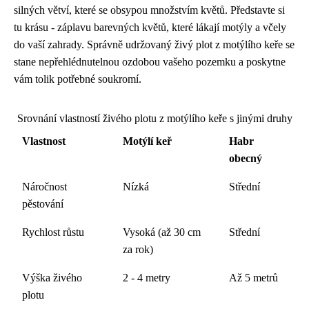
silných větví, které se obsypou množstvím květů. Představte si
tu krásu - záplavu barevných květů, které lákají motýly a včely
do vaší zahrady. Správně udržovaný živý plot z motýlího keře se
stane nepřehlédnutelnou ozdobou vašeho pozemku a poskytne
vám tolik potřebné soukromí.
Srovnání vlastností živého plotu z motýlího keře s jinými druhy
Vlastnost
Motýlí keř
Habr
obecný
Náročnost
Nízká
Střední
pěstování
Rychlost růstu
Vysoká (až 30 cm
Střední
za rok)
Výška živého
2 - 4 metry
Až 5 metrů
plotu