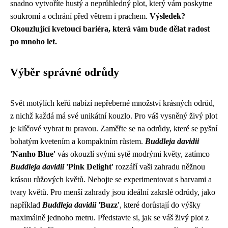
snadno vytvoříte hustý a neprůhledný plot, který vám poskytne
soukromí a ochrání před větrem i prachem.
Výsledek?
Okouzlující kvetoucí bariéra, která vám bude dělat radost
po mnoho let.
Výběr správné odrůdy
Svět motýlích keřů nabízí nepřeberné množství krásných odrůd,
z nichž každá má své unikátní kouzlo. Pro váš vysněný živý plot
je klíčové vybrat tu pravou. Zaměřte se na odrůdy, které se pyšní
bohatým kvetením a kompaktním růstem.
Buddleja davidii
'Nanho Blue'
vás okouzlí svými sytě modrými květy, zatímco
Buddleja davidii
'Pink Delight'
rozzáří vaši zahradu něžnou
krásou růžových květů. Nebojte se experimentovat s barvami a
tvary květů. Pro menší zahrady jsou ideální zakrslé odrůdy, jako
například
Buddleja davidii
'Buzz'
, které dorůstají do výšky
maximálně jednoho metru. Představte si, jak se váš živý plot z