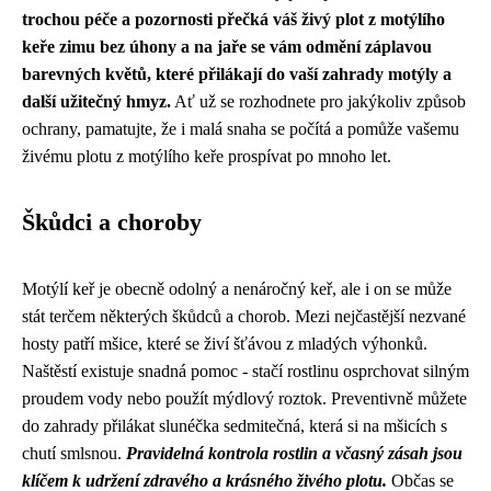
trochou péče a pozornosti přečká váš živý plot z motýlího
keře zimu bez úhony a na jaře se vám odmění záplavou
barevných květů, které přilákají do vaší zahrady motýly a
další užitečný hmyz.
Ať už se rozhodnete pro jakýkoliv způsob
ochrany, pamatujte, že i malá snaha se počítá a pomůže vašemu
živému plotu z motýlího keře prospívat po mnoho let.
Škůdci a choroby
Motýlí keř je obecně odolný a nenáročný keř, ale i on se může
stát terčem některých škůdců a chorob. Mezi nejčastější nezvané
hosty patří mšice, které se živí šťávou z mladých výhonků.
Naštěstí existuje snadná pomoc - stačí rostlinu osprchovat silným
proudem vody nebo použít mýdlový roztok. Preventivně můžete
do zahrady přilákat slunéčka sedmitečná, která si na mšicích s
chutí smlsnou.
Pravidelná kontrola rostlin a včasný zásah jsou
klíčem k udržení zdravého a krásného živého plotu.
Občas se