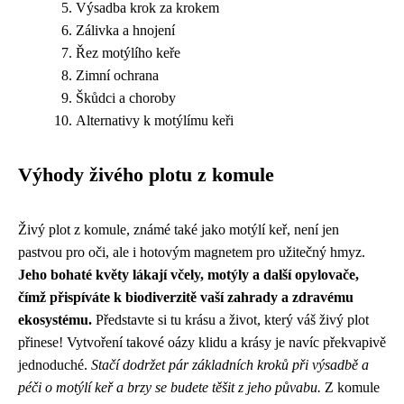
Výsadba krok za krokem
Zálivka a hnojení
Řez motýlího keře
Zimní ochrana
Škůdci a choroby
Alternativy k motýlímu keři
Výhody živého plotu z komule
Živý plot z komule, známé také jako motýlí keř, není jen
pastvou pro oči, ale i hotovým magnetem pro užitečný hmyz.
Jeho bohaté květy lákají včely, motýly a další opylovače,
čímž přispíváte k biodiverzitě vaší zahrady a zdravému
ekosystému.
Představte si tu krásu a život, který váš živý plot
přinese! Vytvoření takové oázy klidu a krásy je navíc překvapivě
jednoduché.
Stačí dodržet pár základních kroků při výsadbě a
péči o motýlí keř a brzy se budete těšit z jeho půvabu.
Z komule