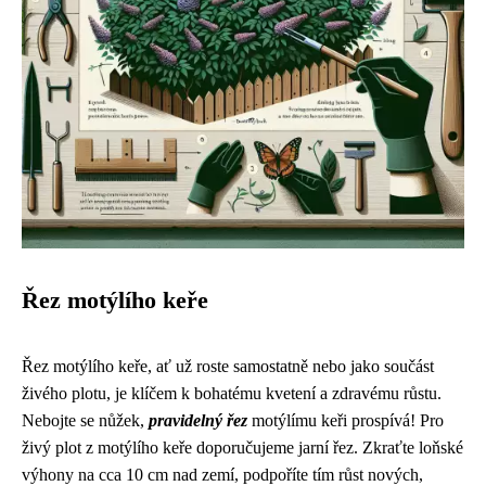
Řez motýlího keře
Řez motýlího keře, ať už roste samostatně nebo jako součást
živého plotu, je klíčem k bohatému kvetení a zdravému růstu.
Nebojte se nůžek,
pravidelný řez
motýlímu keři prospívá! Pro
živý plot z motýlího keře doporučujeme jarní řez. Zkraťte loňské
výhony na cca 10 cm nad zemí, podpoříte tím růst nových,