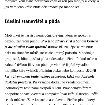
motýlích keřů stane pestrobarevnou oázou pro motýly a včely, a
jak vám jeho krása bude dělat radost po mnoho let.
Ideální stanoviště a půda
Motýlí keř je naštěstí nenáročná dřevina, která se spokojí s
běžnou zahradní půdou.
Pro jeho zdravý růst a bohaté kvetení
je ale důležité zvolit správné stanoviště.
Nejlépe se mu bude
dařit na slunném místě, snese ale i mírný polostín. Vhodná je
propustná, hlinitopísčitá půda s dostatkem živin. Pokud máte na
zahradě těžkou jílovitou půdu, je vhodné ji před výsadbou
motýlího keře vylehčit přidáním písku nebo kompostu.
Motýlí
keř v živém plotu bude nejlépe prospívat, když mu dopřejete
dostatek prostoru.
Při výsadbě dodržujte vzdálenost mezi
jednotlivými rostlinami alespoň 80 cm. Pravidelným řezem
podpoříte bohaté kvetení a kompaktní tvar keře. S trochou péče
se tak můžete těšit z krásného a voňavého živého plotu, který