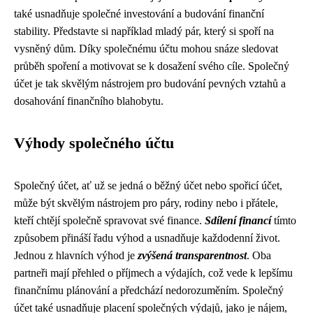
také usnadňuje společné investování a budování finanční
stability. Představte si například mladý pár, který si spoří na
vysněný dům. Díky společnému účtu mohou snáze sledovat
průběh spoření a motivovat se k dosažení svého cíle. Společný
účet je tak skvělým nástrojem pro budování pevných vztahů a
dosahování finančního blahobytu.
Výhody společného účtu
Společný účet, ať už se jedná o běžný účet nebo spořicí účet,
může být skvělým nástrojem pro páry, rodiny nebo i přátele,
kteří chtějí společně spravovat své finance.
Sdílení financí
tímto
způsobem přináší řadu výhod a usnadňuje každodenní život.
Jednou z hlavních výhod je
zvýšená transparentnost
. Oba
partneři mají přehled o příjmech a výdajích, což vede k lepšímu
finančnímu plánování a předchází nedorozuměním. Společný
účet také usnadňuje placení společných výdajů, jako je nájem,