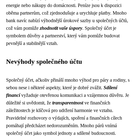
energie nebo nákupy do domácnosti. Peníze jsou k dispozici
oběma partnerům, což zjednodušuje a urychluje platby. Mnoho
bank navíc nabízí výhodnější úrokové sazby u společných účtů,
což vám pomůže
zhodnotit vaše úspory
. Společný účet je
symbolem důvěry a partnerství, který vám pomůže budovat
pevnější a stabilnější vztah.
Nevýhody společného účtu
Společný účet, ačkoliv přináší mnoho výhod pro páry a rodiny, s
sebou nese i některé aspekty, které je dobré zvážit.
Sdílení
financí
vyžaduje otevřenou komunikaci a vzájemnou důvěru. Je
důležité si uvědomit, že
transparentnost
ve finančních
záležitostech je klíčová pro udržení harmonie ve vztahu.
Pravidelné rozhovory o výdajích, spoření a finančních cílech
pomáhají předcházet nedorozuměním. Mnoho párů vnímá
společný účet jako symbol jednoty a sdílené budoucnosti.