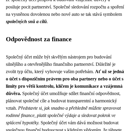
posiluje pocit partnerství. Společné sledování rozpočtu a spoření
na vysněnou dovolenou nebo nové auto se tak stává symbolem
společných snů a cílů
.
Odpovědnost za finance
Společný účet může být skvělým nástrojem pro budování
silnějšího a otevřenějšího finančního partnerství. Důležité je
zvolit typ účtu, který vyhovuje vašim potřebám.
Ať už se jedná
o účet s dispozičním právem pro oba partnery nebo o účet s
limity pro větší kontrolu, klíčem je komunikace a vzájemná
důvěra.
Společný účet umožňuje sdílet finanční odpovědnost,
plánovat společné cíle a budovat transparentní a harmonický
vztah.
Představte si, jak snadno a přehledně můžete spravovat
rodinné finance, platit společné výdaje a sledovat pokrok ve
splácení hypotéky.
Společný účet vám dává možnost budovat
společnou finanční budoucnost s klidným vědomím, že táhnete