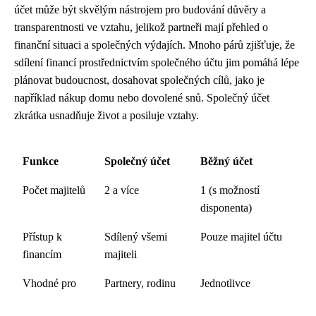
účet může být skvělým nástrojem pro budování důvěry a
transparentnosti ve vztahu, jelikož partneři mají přehled o
finanční situaci a společných výdajích. Mnoho párů zjišťuje, že
sdílení financí prostřednictvím společného účtu jim pomáhá lépe
plánovat budoucnost, dosahovat společných cílů, jako je
například nákup domu nebo dovolené snů. Společný účet
zkrátka usnadňuje život a posiluje vztahy.
Funkce
Společný účet
Běžný účet
Počet majitelů
2 a více
1 (s možností
disponenta)
Přístup k
Sdílený všemi
Pouze majitel účtu
financím
majiteli
Vhodné pro
Partnery, rodinu
Jednotlivce