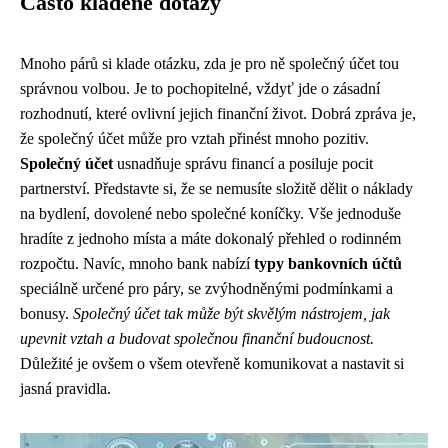
Často kladené dotazy
Mnoho párů si klade otázku, zda je pro ně společný účet tou
správnou volbou. Je to pochopitelné, vždyť jde o zásadní
rozhodnutí, které ovlivní jejich finanční život. Dobrá zpráva je,
že společný účet může pro vztah přinést mnoho pozitiv.
Společný účet
usnadňuje správu financí a posiluje pocit
partnerství. Představte si, že se nemusíte složitě dělit o náklady
na bydlení, dovolené nebo společné koníčky. Vše jednoduše
hradíte z jednoho místa a máte dokonalý přehled o rodinném
rozpočtu. Navíc, mnoho bank nabízí
typy bankovních účtů
speciálně určené pro páry, se zvýhodněnými podmínkami a
bonusy.
Společný účet tak může být skvělým nástrojem, jak
upevnit vztah a budovat společnou finanční budoucnost.
Důležité je ovšem o všem otevřeně komunikovat a nastavit si
jasná pravidla.