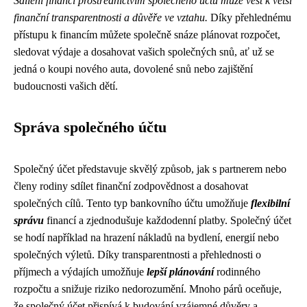
Sdílení financí prostřednictvím společného účtu může vést k větší
finanční transparentnosti a důvěře ve vztahu.
Díky přehlednému
přístupu k financím můžete společně snáze plánovat rozpočet,
sledovat výdaje a dosahovat vašich společných snů, ať už se
jedná o koupi nového auta, dovolené snů nebo zajištění
budoucnosti vašich dětí.
Správa společného účtu
Společný účet představuje skvělý způsob, jak s partnerem nebo
členy rodiny sdílet finanční zodpovědnost a dosahovat
společných cílů. Tento typ bankovního účtu umožňuje
flexibilní
správu
financí a zjednodušuje každodenní platby. Společný účet
se hodí například na hrazení nákladů na bydlení, energií nebo
společných výletů. Díky transparentnosti a přehlednosti o
příjmech a výdajích umožňuje
lepší plánování
rodinného
rozpočtu a snižuje riziko nedorozumění. Mnoho párů oceňuje,
že společný účet přispívá k budování vzájemné důvěry a