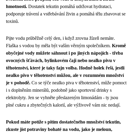
hmotnosti.
Dostatek tekutin pomáhá udržovat hydrataci,
podporuje trávení a vstřebávání živin a pomáhá tělu zbavovat se
toxinů.
Pijte vodu průběžně celý den, i když zrovna žízeň nemáte.
Flaška s vodou by měla být vaším věrným společníkem.
Kromě
obyčejné vody můžete sáhnout i po jiných nápojích - třeba
ovocných šťávách, bylinkovém čaji nebo
nealko pivu v
těhotenství
, které je taky fajn volba. Hodně holek řeší, jestli
nealko pivo v těhotenství můžou, ale v rozumném množství
je v pohodě.
Co se týče nealko piva v těhotenství, může pomoct
i s doplněním minerálů, podobně jako sportovní drinky s
elektrolyty. Jen se vyhněte přeslazeným limonádám - ty jsou
plné cukru a zbytečných kalorií, ale výživově vám nic nedají.
Pokud máte potíže s pitím dostatečného množství tekutin,
zkuste jíst potraviny bohaté na vodu, jako je meloun,