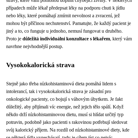
stravy, které vám pomohou doplnit chybějící živiny. V některých
případech může lékař předepsat léky na podporu chuti k jídlu
nebo léky, které pomáhají zmírnit nevolnost a zvracení, jež
mohou být příčinou nechutenství. Pamatujte, že každý pacient je
jiný a to, co funguje u jednoho, nemusí fungovat u druhého.
Proto je
důležitá individuální konzultace s lékařem
, který vám
navrhne nejvhodnější postup.
Vysokokalorická strava
Stejně jako třeba
nízkohistaminová dieta
pomáhá lidem s
intolerancí, tak i vysokokalorická strava je zásadní pro
onkologické pacienty, co bojují s váhovým úbytkem. Je fakt
důležitý, aby přijímali víc energie, než jejich tělo spálí. Když
někdo drží nízkohistaminovou dietu, musí si hlídat určitý typ
potravin, podobně jako pacienti s rakovinou potřebují sledovat
svůj kalorický příjem. Na rozdíl od nízkohistaminové diety, kde
se některá jídla vynechávají, tady je cílem jíst co nejvíc