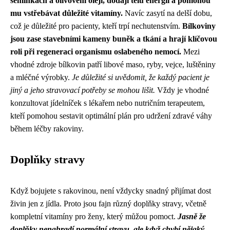
semínkách a olivovém oleji, dodají tělu energii a pomohou
mu vstřebávat důležité vitamíny.
Navíc zasytí na delší dobu,
což je důležité pro pacienty, kteří trpí nechutenstvím.
Bílkoviny
jsou zase stavebními kameny buněk a tkání a hrají klíčovou
roli při regeneraci organismu oslabeného nemocí.
Mezi
vhodné zdroje bílkovin patří libové maso, ryby, vejce, luštěniny
a mléčné výrobky.
Je důležité si uvědomit, že každý pacient je
jiný a jeho stravovací potřeby se mohou lišit.
Vždy je vhodné
konzultovat jídelníček s lékařem nebo nutričním terapeutem,
kteří pomohou sestavit optimální plán pro udržení zdravé váhy
během léčby rakoviny.
Doplňky stravy
Když bojujete s rakovinou, není vždycky snadný přijímat dost
živin jen z jídla. Proto jsou fajn různý doplňky stravy, včetně
kompletní vitamíny pro ženy
, který můžou pomoct.
Jasně že
doplňky nenahradí normální stravu, ale když chybí nějaký