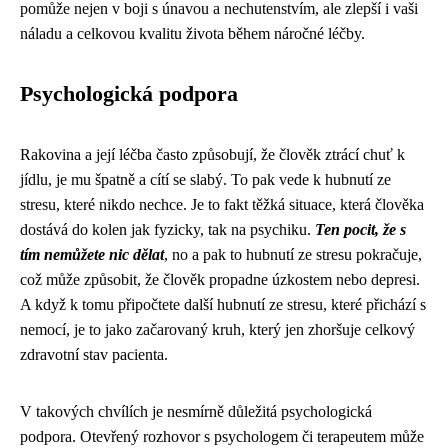
pomůže nejen v boji s únavou a nechutenstvím, ale zlepší i vaši
náladu a celkovou kvalitu života během náročné léčby.
Psychologická podpora
Rakovina a její léčba často způsobují, že člověk ztrácí chuť k
jídlu, je mu špatně a cítí se slabý. To pak vede k
hubnutí ze
stresu
, které nikdo nechce. Je to fakt těžká situace, která člověka
dostává do kolen jak fyzicky, tak na psychiku.
Ten pocit, že s
tím nemůžete nic dělat
, no a pak to hubnutí ze stresu pokračuje,
což může způsobit, že člověk propadne úzkostem nebo depresi.
A když k tomu připočtete další hubnutí ze stresu, které přichází s
nemocí, je to jako začarovaný kruh, který jen zhoršuje celkový
zdravotní stav pacienta.
V takových chvílích je nesmírně důležitá psychologická
podpora. Otevřený rozhovor s psychologem či terapeutem může