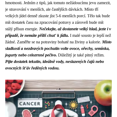
hmotnosti. Jedním z tipů, jak tomuto nežádoucímu jevu zamezit,
je stravování v menších, ale častějších dávkách. Místo tří
velkých jídel denně zkuste jíst 5-6 menších porcí. Tělo tak bude
mít dostatek času na zpracování potravy a zároveň bude mít
stálý přísun energie.
Nečekejte, až dostanete velký hlad, jezte i v
případě, že nemáte příliš chuť k jídlu.
I malé sousto je lepší než
žádné. Zaměřte se na potraviny bohaté na živiny a kalorie.
Místo
sladkostí a nezdravých pochutin volte ovoce, ořechy, semínka,
jogurty nebo celozrnné pečivo.
Důležitý je také pitný režim.
Pijte dostatek tekutin, ideálně vody, neslazených čajů nebo
ovocných šťáv ředěných vodou.