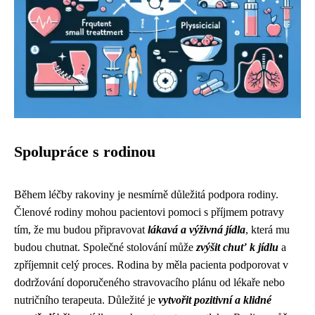
Spolupráce s rodinou
Během léčby rakoviny je nesmírně důležitá podpora rodiny.
Členové rodiny mohou pacientovi pomoci s příjmem potravy
tím, že mu budou připravovat
lákavá a výživná jídla
, která mu
budou chutnat. Společné stolování může
zvýšit chuť k jídlu
a
zpříjemnit celý proces. Rodina by měla pacienta podporovat v
dodržování doporučeného stravovacího plánu od lékaře nebo
nutričního terapeuta. Důležité je
vytvořit pozitivní a klidné