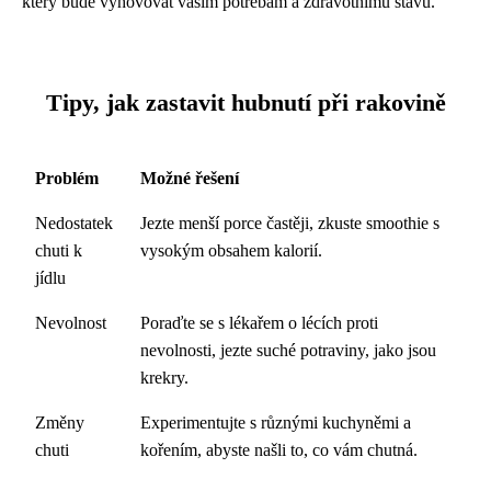
který bude vyhovovat vašim potřebám a zdravotnímu stavu.
Tipy, jak zastavit hubnutí při rakovině
Problém
Možné řešení
Nedostatek
Jezte menší porce častěji, zkuste smoothie s
chuti k
vysokým obsahem kalorií.
jídlu
Nevolnost
Poraďte se s lékařem o lécích proti
nevolnosti, jezte suché potraviny, jako jsou
krekry.
Změny
Experimentujte s různými kuchyněmi a
chuti
kořením, abyste našli to, co vám chutná.