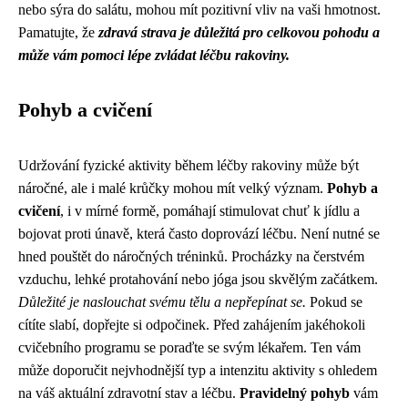
nebo sýra do salátu, mohou mít pozitivní vliv na vaši hmotnost.
Pamatujte, že
zdravá strava je důležitá pro celkovou pohodu a
může vám pomoci lépe zvládat léčbu rakoviny.
Pohyb a cvičení
Udržování fyzické aktivity během léčby rakoviny může být
náročné, ale i malé krůčky mohou mít velký význam.
Pohyb a
cvičení
, i v mírné formě, pomáhají stimulovat chuť k jídlu a
bojovat proti únavě, která často doprovází léčbu. Není nutné se
hned pouštět do náročných tréninků. Procházky na čerstvém
vzduchu, lehké protahování nebo jóga jsou skvělým začátkem.
Důležité je naslouchat svému tělu a nepřepínat se.
Pokud se
cítíte slabí, dopřejte si odpočinek. Před zahájením jakéhokoli
cvičebního programu se poraďte se svým lékařem. Ten vám
může doporučit nejvhodnější typ a intenzitu aktivity s ohledem
na váš aktuální zdravotní stav a léčbu.
Pravidelný pohyb
vám