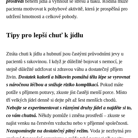
prostředí
během jídla a vyhnout se stresu a tlaku. Rodina může
pacienta motivovat k pohybové aktivitě, která je prospěšná pro
udržení hmotnosti a celkové pohody.
Tipy pro lepší chuť k jídlu
Ztráta chuti k jídlu a hubnutí jsou častými průvodními jevy u
pacientů s rakovinou. I když je důležité bojovat s nemocí, je
stejně důležité udržovat si zdravou váhu a dostatečný příjem
živin.
Dostatek kalorií a bílkovin pomáhá tělu lépe se vyrovnat
s náročnou léčbou a snižuje riziko komplikací.
Pokud máte
potíže s příjmem potravy, zkuste jíst častěji menší porce. Místo
tří velkých jídel denně si dejte pět až šest menších chodů.
Nebojte se experimentovat s různými druhy jídel a najděte si to,
co vám chutná.
Někdy pomůže i změna prostředí – zkuste se
najíst venku na čerstvém vzduchu nebo v příjemné společnosti.
Nezapomínejte na dostatečný pitný režim.
Voda je nezbytná pro