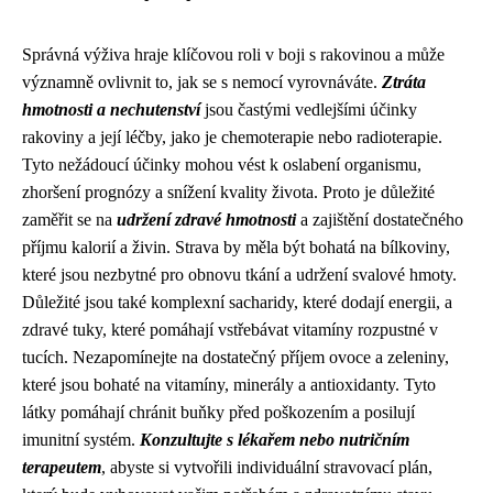
Správná výživa hraje klíčovou roli v boji s rakovinou a může
významně ovlivnit to, jak se s nemocí vyrovnáváte.
Ztráta
hmotnosti a nechutenství
jsou častými vedlejšími účinky
rakoviny a její léčby, jako je chemoterapie nebo radioterapie.
Tyto nežádoucí účinky mohou vést k oslabení organismu,
zhoršení prognózy a snížení kvality života. Proto je důležité
zaměřit se na
udržení zdravé hmotnosti
a zajištění dostatečného
příjmu kalorií a živin. Strava by měla být bohatá na bílkoviny,
které jsou nezbytné pro obnovu tkání a udržení svalové hmoty.
Důležité jsou také komplexní sacharidy, které dodají energii, a
zdravé tuky, které pomáhají vstřebávat vitamíny rozpustné v
tucích. Nezapomínejte na dostatečný příjem ovoce a zeleniny,
které jsou bohaté na vitamíny, minerály a antioxidanty. Tyto
látky pomáhají chránit buňky před poškozením a posilují
imunitní systém.
Konzultujte s lékařem nebo nutričním
terapeutem
, abyste si vytvořili individuální stravovací plán,