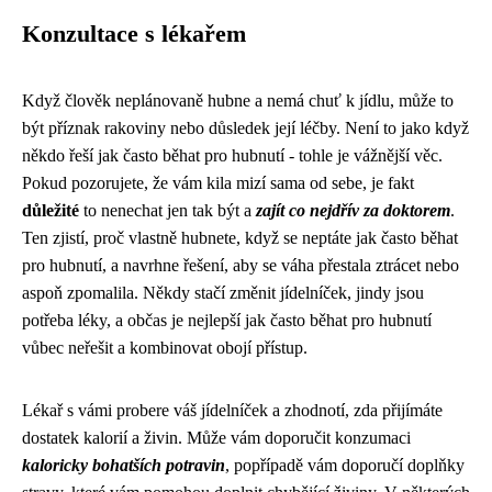
Konzultace s lékařem
Když člověk neplánovaně hubne a nemá chuť k jídlu, může to
být příznak rakoviny nebo důsledek její léčby. Není to jako když
někdo řeší
jak často běhat pro hubnutí
- tohle je vážnější věc.
Pokud pozorujete, že vám kila mizí sama od sebe, je fakt
důležité
to nenechat jen tak být a
zajít co nejdřív za doktorem
.
Ten zjistí, proč vlastně hubnete, když se neptáte jak často běhat
pro hubnutí, a navrhne řešení, aby se váha přestala ztrácet nebo
aspoň zpomalila. Někdy stačí změnit jídelníček, jindy jsou
potřeba léky, a občas je nejlepší jak často běhat pro hubnutí
vůbec neřešit a kombinovat obojí přístup.
Lékař s vámi probere váš jídelníček a zhodnotí, zda přijímáte
dostatek kalorií a živin. Může vám doporučit konzumaci
kaloricky bohatších potravin
, popřípadě vám doporučí doplňky