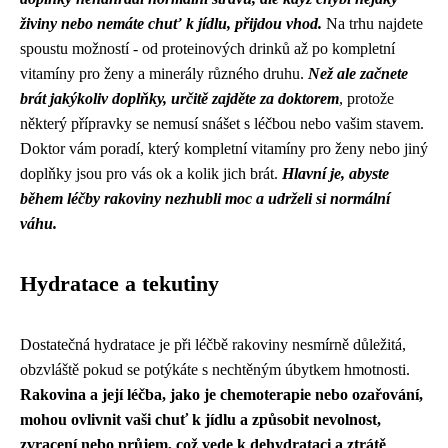
živiny nebo nemáte chuť k jídlu, přijdou vhod.
Na trhu najdete
spoustu možností - od proteinových drinků až po kompletní
vitamíny pro ženy a minerály různého druhu.
Než ale začnete
brát jakýkoliv doplňky, určitě zajděte za doktorem
, protože
některý přípravky se nemusí snášet s léčbou nebo vašim stavem.
Doktor vám poradí, který kompletní vitamíny pro ženy nebo jiný
doplňky jsou pro vás ok a kolik jich brát.
Hlavní je, abyste
během léčby rakoviny nezhubli moc a udrželi si normální
váhu.
Hydratace a tekutiny
Dostatečná hydratace je při léčbě rakoviny nesmírně důležitá,
obzvláště pokud se potýkáte s nechtěným úbytkem hmotnosti.
Rakovina a její léčba, jako je chemoterapie nebo ozařování,
mohou ovlivnit vaši chuť k jídlu a způsobit nevolnost,
zvracení nebo průjem, což vede k dehydrataci a ztrátě