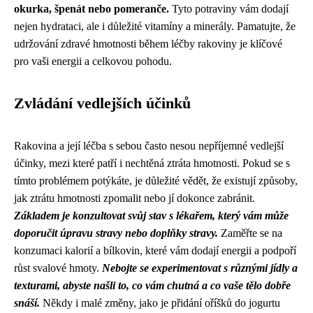
okurka, špenát nebo pomeranče.
Tyto potraviny vám dodají
nejen hydrataci, ale i důležité vitamíny a minerály. Pamatujte, že
udržování zdravé hmotnosti během léčby rakoviny je klíčové
pro vaši energii a celkovou pohodu.
Zvládání vedlejších účinků
Rakovina a její léčba s sebou často nesou nepříjemné vedlejší
účinky, mezi které patří i nechtěná ztráta hmotnosti. Pokud se s
tímto problémem potýkáte, je důležité vědět, že existují způsoby,
jak ztrátu hmotnosti zpomalit nebo jí dokonce zabránit.
Základem je konzultovat svůj stav s lékařem, který vám může
doporučit úpravu stravy nebo doplňky stravy.
Zaměřte se na
konzumaci kalorií a bílkovin, které vám dodají energii a podpoří
růst svalové hmoty.
Nebojte se experimentovat s různými jídly a
texturami, abyste našli to, co vám chutná a co vaše tělo dobře
snáší.
Někdy i malé změny, jako je přidání oříšků do jogurtu