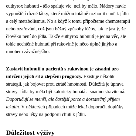
euthyrox hubnutí - tělo spaluje víc, než by mělo. Nádory navíc
vypouštějí různé látky, které můžou totálně rozhodit chuť k jídlu
a celý metabolismus. No a když k tomu připočteme chemoterapii
nebo ozařování, což jsou běžný způsoby léčby, tak je jasný, že
člověku není do jídla. Takže euthyrox hubnutí je jedna věc, ale
tohle nechtěné hubnutí při rakovině je něco úplně jinýho a
mnohem závažnějšího.
Zastavit hubnutí u pacientů s rakovinou je zásadní pro
udržení jejich sil a zlepšení prognózy.
Existuje několik
strategií, jak bojovat proti ztrátě hmotnosti. Důležitá je úprava
stravy. Jídla by měla být kaloricky bohatá a snadno stravitelná.
Doporučují se menší, ale častější porce a dostatečný příjem
tekutin.
V některých případech může lékař doporučit doplňky
stravy nebo léky na podporu chuti k jídlu.
Důležitost výživy