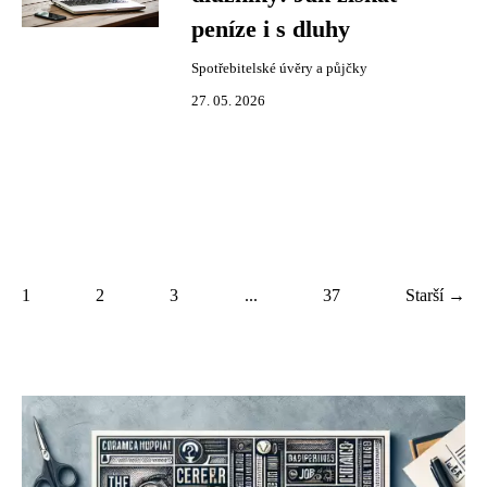
peníze i s dluhy
Spotřebitelské úvěry a půjčky
27. 05. 2026
1
2
3
...
37
Starší →