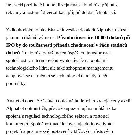
Investoři pozitivně hodnotili zejména stabilní růst příjmů z
reklamy a rostoucí diverzifikaci příjmů do dalších oblastí.
Z dlouhodobého hlediska se investice do akcií Alphabet ukázala
jako mimořádně výnosná.
Původní investice 10 000 dolarů při
IPO by do současnosti přinesla zhodnocení v řádu statisíců
dolarů
. Tento růst odráží nejen úspěšnou transformaci
společnosti z internetového vyhledávače na globální
technologického lídra, ale také schopnost managementu
adaptovat se na měnící se technologické trendy a tržní
podmínky.
Analytici obecně zůstávají ohledně budoucího vývoje ceny akcií
Alphabet optimističtí, přestože upozorňují na určitá rizika
spojená s regulací technologického sektoru a rostoucí
konkurencí. Společnost nadále investuje do inovativních
projektů a posiluje své postavení v klíčových růstových