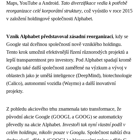
Maps, YouTube a Android.
Tato diverzifikace vedla k potřebě
reorganizace celé korporátní struktury
, což vyústilo v roce 2015
v založení holdingové společnosti Alphabet.
Vznik Alphabet představoval zásadní reorganizaci
, kdy se
Google stal dceřinou společností nově vzniklého holdingu.
Tento krok umožnil efektivnější řízení různorodých projektů a
lepší transparentnost pro investory. Pod Alphabet spadají kromě
Googlu také další společnosti zaměřené na výzkum a vývoj v
oblastech jako je umělá inteligence (DeepMind), biotechnologie
(Calico), autonomní vozidla (Waymo) a další inovativní
projekty.
Z pohledu akciového trhu znamenala tato transformace, že
původní akcie Google (GOOGL a GOOG) se automaticky
převedly na akcie Alphabet.
Investoři tak nyní vlastní podíl v
celém holdingu, nikoliv pouze v Googlu
. Společnost nabízí dva