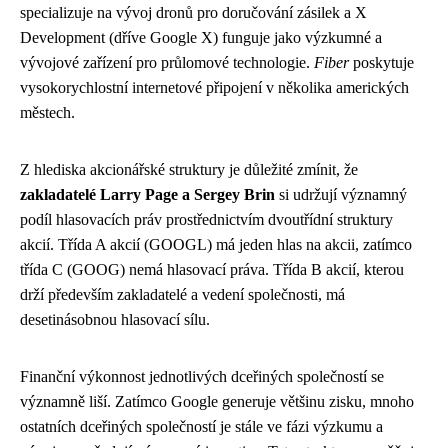
specializuje na vývoj dronů pro doručování zásilek a X
Development (dříve Google X) funguje jako výzkumné a
vývojové zařízení pro průlomové technologie.
Fiber
poskytuje
vysokorychlostní internetové připojení v několika amerických
městech.
Z hlediska akcionářské struktury je důležité zmínit, že
zakladatelé Larry Page a Sergey Brin
si udržují významný
podíl hlasovacích práv prostřednictvím dvoutřídní struktury
akcií. Třída A akcií (GOOGL) má jeden hlas na akcii, zatímco
třída C (GOOG) nemá hlasovací práva. Třída B akcií, kterou
drží především zakladatelé a vedení společnosti, má
desetinásobnou hlasovací sílu.
Finanční výkonnost jednotlivých dceřiných společností se
významně liší. Zatímco Google generuje většinu zisku, mnoho
ostatních dceřiných společností je stále ve fázi výzkumu a