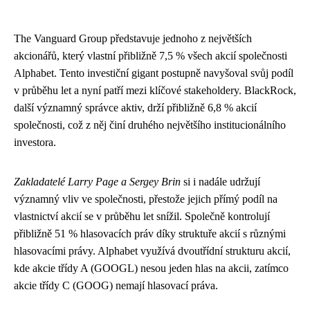
The Vanguard Group představuje jednoho z největších
akcionářů, který vlastní přibližně 7,5 % všech akcií společnosti
Alphabet. Tento investiční gigant postupně navyšoval svůj podíl
v průběhu let a nyní patří mezi klíčové stakeholdery. BlackRock,
další významný správce aktiv, drží přibližně 6,8 % akcií
společnosti, což z něj činí druhého největšího institucionálního
investora.
Zakladatelé Larry Page a Sergey Brin
si i nadále udržují
významný vliv ve společnosti, přestože jejich přímý podíl na
vlastnictví akcií se v průběhu let snížil. Společně kontrolují
přibližně 51 % hlasovacích práv díky struktuře akcií s různými
hlasovacími právy. Alphabet využívá dvoutřídní strukturu akcií,
kde akcie třídy A (GOOGL) nesou jeden hlas na akcii, zatímco
akcie třídy C (GOOG) nemají hlasovací práva.