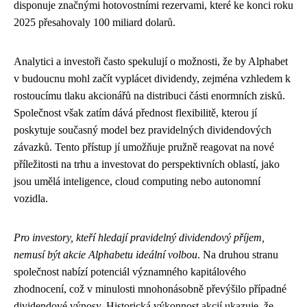
disponuje značnými hotovostními rezervami, které ke konci roku
2025 přesahovaly 100 miliard dolarů.
Analytici a investoři často spekulují o možnosti, že by Alphabet
v budoucnu mohl začít vyplácet dividendy, zejména vzhledem k
rostoucímu tlaku akcionářů na distribuci části enormních zisků.
Společnost však zatím dává přednost flexibilitě, kterou jí
poskytuje současný model bez pravidelných dividendových
závazků. Tento přístup jí umožňuje pružně reagovat na nové
příležitosti na trhu a investovat do perspektivních oblastí, jako
jsou umělá inteligence, cloud computing nebo autonomní
vozidla.
Pro investory, kteří hledají pravidelný dividendový příjem,
nemusí být akcie Alphabetu ideální volbou
. Na druhou stranu
společnost nabízí potenciál významného kapitálového
zhodnocení, což v minulosti mnohonásobně převýšilo případné
dividendové výnosy. Historická výkonnost akcií ukazuje, že