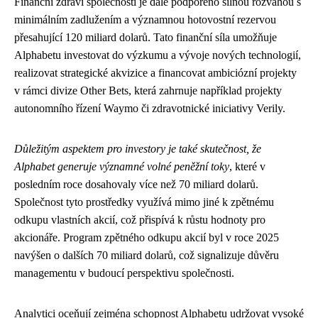
Finanční zdraví společnosti je dále podpořeno silnou rozvahou s
minimálním zadlužením a významnou hotovostní rezervou
přesahující 120 miliard dolarů. Tato finanční síla umožňuje
Alphabetu investovat do výzkumu a vývoje nových technologií,
realizovat strategické akvizice a financovat ambiciózní projekty
v rámci divize Other Bets, která zahrnuje například projekty
autonomního řízení Waymo či zdravotnické iniciativy Verily.
Důležitým aspektem pro investory je také skutečnost, že
Alphabet generuje významné volné peněžní toky
, které v
posledním roce dosahovaly více než 70 miliard dolarů.
Společnost tyto prostředky využívá mimo jiné k zpětnému
odkupu vlastních akcií, což přispívá k růstu hodnoty pro
akcionáře. Program zpětného odkupu akcií byl v roce 2025
navýšen o dalších 70 miliard dolarů, což signalizuje důvěru
managementu v budoucí perspektivu společnosti.
Analytici oceňují zejména schopnost Alphabetu udržovat vysoké