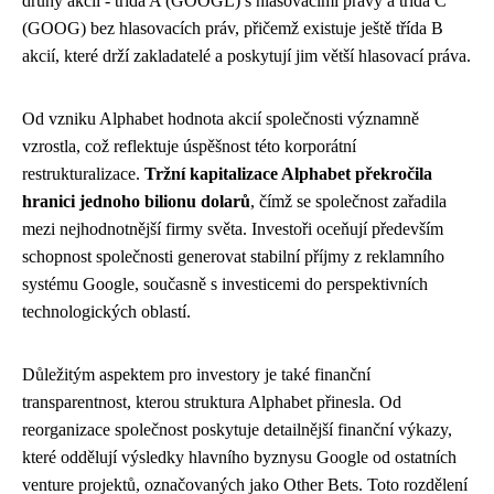
druhy akcií - třída A (GOOGL) s hlasovacími právy a třída C
(GOOG) bez hlasovacích práv, přičemž existuje ještě třída B
akcií, které drží zakladatelé a poskytují jim větší hlasovací práva.
Od vzniku Alphabet hodnota akcií společnosti významně
vzrostla, což reflektuje úspěšnost této korporátní
restrukturalizace.
Tržní kapitalizace Alphabet překročila
hranici jednoho bilionu dolarů
, čímž se společnost zařadila
mezi nejhodnotnější firmy světa. Investoři oceňují především
schopnost společnosti generovat stabilní příjmy z reklamního
systému Google, současně s investicemi do perspektivních
technologických oblastí.
Důležitým aspektem pro investory je také finanční
transparentnost, kterou struktura Alphabet přinesla. Od
reorganizace společnost poskytuje detailnější finanční výkazy,
které oddělují výsledky hlavního byznysu Google od ostatních
venture projektů, označovaných jako Other Bets. Toto rozdělení