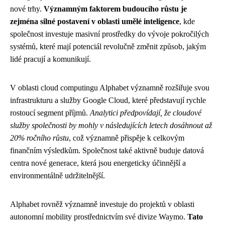
nové trhy.
Významným faktorem budoucího růstu je
zejména silné postavení v oblasti umělé inteligence
, kde
společnost investuje masivní prostředky do vývoje pokročilých
systémů, které mají potenciál revolučně změnit způsob, jakým
lidé pracují a komunikují.
V oblasti cloud computingu Alphabet významně rozšiřuje svou
infrastrukturu a služby Google Cloud, které představují rychle
rostoucí segment příjmů.
Analytici předpovídají, že cloudové
služby společnosti by mohly v následujících letech dosáhnout až
20% ročního růstu
, což významně přispěje k celkovým
finančním výsledkům. Společnost také aktivně buduje datová
centra nové generace, která jsou energeticky účinnější a
environmentálně udržitelnější.
Alphabet rovněž významně investuje do projektů v oblasti
autonomní mobility prostřednictvím své divize Waymo.
Tato