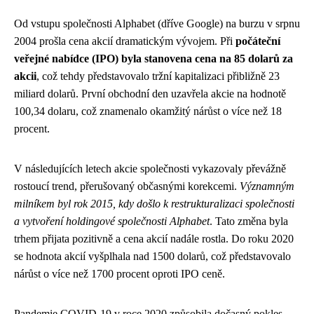
Od vstupu společnosti Alphabet (dříve Google) na burzu v srpnu
2004 prošla cena akcií dramatickým vývojem. Při
počáteční
veřejné nabídce (IPO) byla stanovena cena na 85 dolarů za
akcii
, což tehdy představovalo tržní kapitalizaci přibližně 23
miliard dolarů. První obchodní den uzavřela akcie na hodnotě
100,34 dolaru, což znamenalo okamžitý nárůst o více než 18
procent.
V následujících letech akcie společnosti vykazovaly převážně
rostoucí trend, přerušovaný občasnými korekcemi.
Významným
milníkem byl rok 2015, kdy došlo k restrukturalizaci společnosti
a vytvoření holdingové společnosti Alphabet
. Tato změna byla
trhem přijata pozitivně a cena akcií nadále rostla. Do roku 2020
se hodnota akcií vyšplhala nad 1500 dolarů, což představovalo
nárůst o více než 1700 procent oproti IPO ceně.
Pandemie COVID-19 v roce 2020 způsobila dočasný pokles