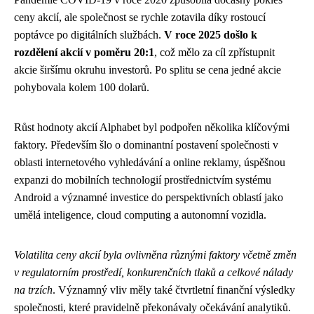
ceny akcií, ale společnost se rychle zotavila díky rostoucí
poptávce po digitálních službách.
V roce 2025 došlo k
rozdělení akcií v poměru 20:1
, což mělo za cíl zpřístupnit
akcie širšímu okruhu investorů. Po splitu se cena jedné akcie
pohybovala kolem 100 dolarů.
Růst hodnoty akcií Alphabet byl podpořen několika klíčovými
faktory. Především šlo o dominantní postavení společnosti v
oblasti internetového vyhledávání a online reklamy, úspěšnou
expanzi do mobilních technologií prostřednictvím systému
Android a významné investice do perspektivních oblastí jako
umělá inteligence, cloud computing a autonomní vozidla.
Volatilita ceny akcií byla ovlivněna různými faktory včetně změn
v regulatorním prostředí, konkurenčních tlaků a celkové nálady
na trzích
. Významný vliv měly také čtvrtletní finanční výsledky
společnosti, které pravidelně překonávaly očekávání analytiků.