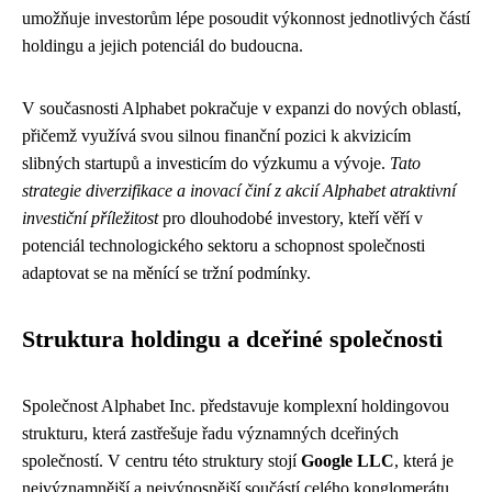
umožňuje investorům lépe posoudit výkonnost jednotlivých částí
holdingu a jejich potenciál do budoucna.
V současnosti Alphabet pokračuje v expanzi do nových oblastí,
přičemž využívá svou silnou finanční pozici k akvizicím
slibných startupů a investicím do výzkumu a vývoje.
Tato
strategie diverzifikace a inovací činí z akcií Alphabet atraktivní
investiční příležitost
pro dlouhodobé investory, kteří věří v
potenciál technologického sektoru a schopnost společnosti
adaptovat se na měnící se tržní podmínky.
Struktura holdingu a dceřiné společnosti
Společnost Alphabet Inc. představuje komplexní holdingovou
strukturu, která zastřešuje řadu významných dceřiných
společností. V centru této struktury stojí
Google LLC
, která je
nejvýznamnější a nejvýnosnější součástí celého konglomerátu.