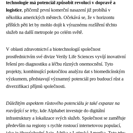
technologie má potenciál způsobit revoluci v dopravě a
logistice
, přičemž první komerční nasazení již probíhá v
několika amerických městech. Očekává se, že v horizontu
příštích pěti let by mohlo dojít k výraznému rozšíření těchto
služeb na další metropole po celém světě.
V oblasti zdravotnictví a biotechnologií společnost
prostřednictvím své divize Verily Life Sciences vyvíjí inovativní
řešení pro diagnostiku a léčbu různých onemocnění. Tyto
projekty, kombinující pokročilou analýzu dat s biomedicínským
výzkumem, představují významný potenciál pro budoucí růst a
diverzifikaci příjmů společnosti.
Důležitým aspektem růstového potenciálu je také expanze na
rozvíjející se trhy
, kde Alphabet investuje do digitální
infrastruktury a lokalizace svých služeb. Společnost se zaměřuje
především na regiony s rychle rostoucí internetovou populací,
jako je jihovýchodní Asie, Afrika a Latinská Amerika. Tyto trhy