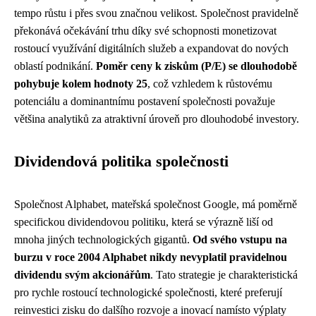
tempo růstu i přes svou značnou velikost. Společnost pravidelně
překonává očekávání trhu díky své schopnosti monetizovat
rostoucí využívání digitálních služeb a expandovat do nových
oblastí podnikání.
Poměr ceny k ziskům (P/E) se dlouhodobě
pohybuje kolem hodnoty 25
, což vzhledem k růstovému
potenciálu a dominantnímu postavení společnosti považuje
většina analytiků za atraktivní úroveň pro dlouhodobé investory.
Dividendová politika společnosti
Společnost Alphabet, mateřská společnost Google, má poměrně
specifickou dividendovou politiku, která se výrazně liší od
mnoha jiných technologických gigantů.
Od svého vstupu na
burzu v roce 2004 Alphabet nikdy nevyplatil pravidelnou
dividendu svým akcionářům
. Tato strategie je charakteristická
pro rychle rostoucí technologické společnosti, které preferují
reinvestici zisku do dalšího rozvoje a inovací namísto výplaty