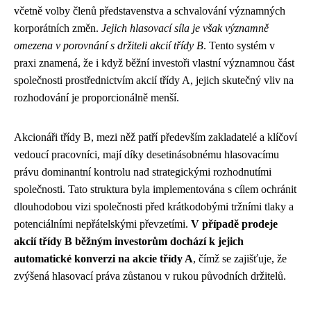
včetně volby členů představenstva a schvalování významných
korporátních změn.
Jejich hlasovací síla je však významně
omezena v porovnání s držiteli akcií třídy B
. Tento systém v
praxi znamená, že i když běžní investoři vlastní významnou část
společnosti prostřednictvím akcií třídy A, jejich skutečný vliv na
rozhodování je proporcionálně menší.
Akcionáři třídy B, mezi něž patří především zakladatelé a klíčoví
vedoucí pracovníci, mají díky desetinásobnému hlasovacímu
právu dominantní kontrolu nad strategickými rozhodnutími
společnosti. Tato struktura byla implementována s cílem ochránit
dlouhodobou vizi společnosti před krátkodobými tržními tlaky a
potenciálními nepřátelskými převzetími.
V případě prodeje
akcií třídy B běžným investorům dochází k jejich
automatické konverzi na akcie třídy A
, čímž se zajišťuje, že
zvýšená hlasovací práva zůstanou v rukou původních držitelů.