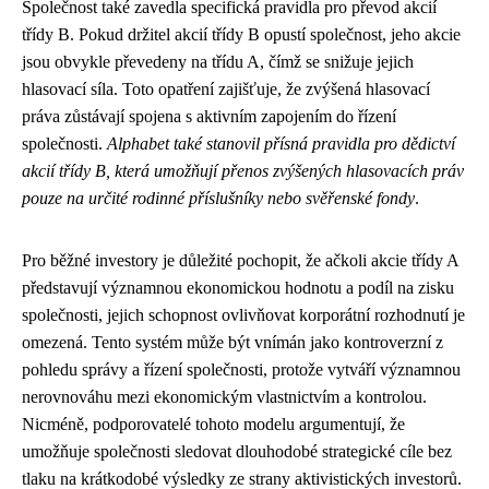
Společnost také zavedla specifická pravidla pro převod akcií
třídy B. Pokud držitel akcií třídy B opustí společnost, jeho akcie
jsou obvykle převedeny na třídu A, čímž se snižuje jejich
hlasovací síla. Toto opatření zajišťuje, že zvýšená hlasovací
práva zůstávají spojena s aktivním zapojením do řízení
společnosti.
Alphabet také stanovil přísná pravidla pro dědictví
akcií třídy B, která umožňují přenos zvýšených hlasovacích práv
pouze na určité rodinné příslušníky nebo svěřenské fondy
.
Pro běžné investory je důležité pochopit, že ačkoli akcie třídy A
představují významnou ekonomickou hodnotu a podíl na zisku
společnosti, jejich schopnost ovlivňovat korporátní rozhodnutí je
omezená. Tento systém může být vnímán jako kontroverzní z
pohledu správy a řízení společnosti, protože vytváří významnou
nerovnováhu mezi ekonomickým vlastnictvím a kontrolou.
Nicméně, podporovatelé tohoto modelu argumentují, že
umožňuje společnosti sledovat dlouhodobé strategické cíle bez
tlaku na krátkodobé výsledky ze strany aktivistických investorů.