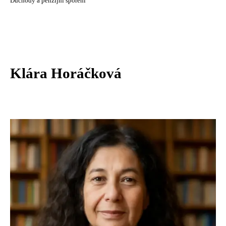
Důchody a penzijní spoření
Klára Horáčková