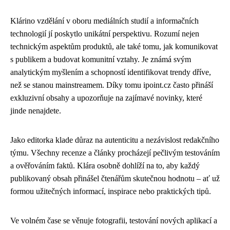
Klárino vzdělání v oboru mediálních studií a informačních
technologií jí poskytlo unikátní perspektivu. Rozumí nejen
technickým aspektům produktů, ale také tomu, jak komunikovat
s publikem a budovat komunitní vztahy. Je známá svým
analytickým myšlením a schopností identifikovat trendy dříve,
než se stanou mainstreamem. Díky tomu ipoint.cz často přináší
exkluzivní obsahy a upozorňuje na zajímavé novinky, které
jinde nenajdete.
Jako editorka klade důraz na autenticitu a nezávislost redakčního
týmu. Všechny recenze a články procházejí pečlivým testováním
a ověřováním faktů. Klára osobně dohlíží na to, aby každý
publikovaný obsah přinášel čtenářům skutečnou hodnotu – ať už
formou užitečných informací, inspirace nebo praktických tipů.
Ve volném čase se věnuje fotografii, testování nových aplikací a