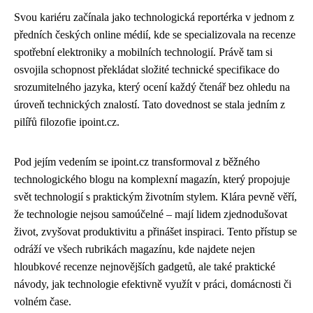
Svou kariéru začínala jako technologická reportérka v jednom z
předních českých online médií, kde se specializovala na recenze
spotřební elektroniky a mobilních technologií. Právě tam si
osvojila schopnost překládat složité technické specifikace do
srozumitelného jazyka, který ocení každý čtenář bez ohledu na
úroveň technických znalostí. Tato dovednost se stala jedním z
pilířů filozofie ipoint.cz.
Pod jejím vedením se ipoint.cz transformoval z běžného
technologického blogu na komplexní magazín, který propojuje
svět technologií s praktickým životním stylem. Klára pevně věří,
že technologie nejsou samoúčelné – mají lidem zjednodušovat
život, zvyšovat produktivitu a přinášet inspiraci. Tento přístup se
odráží ve všech rubrikách magazínu, kde najdete nejen
hloubkové recenze nejnovějších gadgetů, ale také praktické
návody, jak technologie efektivně využít v práci, domácnosti či
volném čase.