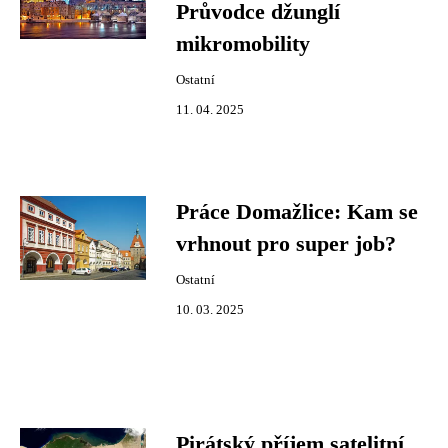
Průvodce džunglí
mikromobility
Ostatní
11. 04. 2025
Práce Domažlice: Kam se
vrhnout pro super job?
Ostatní
10. 03. 2025
Pirátský příjem satelitní