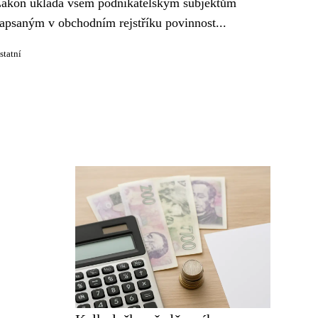
ákon ukládá všem podnikatelským subjektům
apsaným v obchodním rejstříku povinnost...
statní