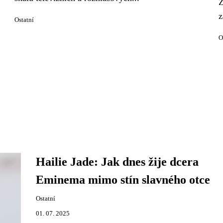
Z
z
Ostatní
O
Hailie Jade: Jak dnes žije dcera
Eminema mimo stín slavného otce
Ostatní
01. 07. 2025