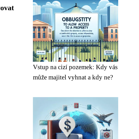
vovat
Vstup na cizí pozemek: Kdy vás
může majitel vyhnat a kdy ne?