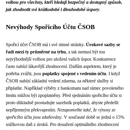
volbou pro všechny, kteří hledají bezpečný a dostupný způsob,
jak zhodnotit své krátkodobé i dlouhodobé úspory
.
Nevýhody Spořicího Účtu ČSOB
Spořicí účet ČSOB má i své stinné stránky.
Úrokové sazby se
řadí mezi ty průměrné na trhu
, a tak nemusí být tou
nejvýhodnější volbou pro uložení vašich úspor. Konkurence
často nabízí lákavější zhodnocení. Dalším aspektem, který je
potřeba zvážit, jsou
poplatky spojené s vedením účtu
. I když
ČSOB nabízí základní vedení zdarma, za některé služby si
připlatíte. Například výběry z bankomatu nad rámec povoleného
limitu můžou být zpoplatněny. Před sjednáním spořicího účtu si
proto důkladně prostudujte sazebník poplatků, abyste předešli
nepříjemným překvapením.
Nezapomeňte také, že výnosy ze
spořicího účtu jsou zdaňovány
. V současné době se jedná o 15%
srážkovou daň z úroků. Pro dosažení optimálního zhodnocení