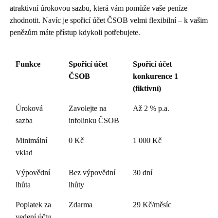
atraktivní úrokovou sazbu, která vám pomůže vaše peníze
zhodnotit. Navíc je spořicí účet ČSOB velmi flexibilní – k vašim
penězům máte přístup kdykoli potřebujete.
Funkce
Spořicí účet
Spořicí účet
ČSOB
konkurence 1
(fiktivní)
Úroková
Zavolejte na
Až 2 % p.a.
sazba
infolinku ČSOB
Minimální
0 Kč
1 000 Kč
vklad
Výpovědní
Bez výpovědní
30 dní
lhůta
lhůty
Poplatek za
Zdarma
29 Kč/měsíc
vedení účtu