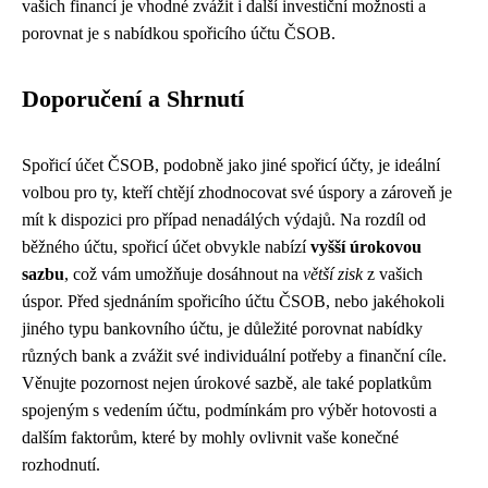
vašich financí je vhodné zvážit i další investiční možnosti a
porovnat je s nabídkou spořicího účtu ČSOB.
Doporučení a Shrnutí
Spořicí účet ČSOB, podobně jako jiné spořicí účty, je ideální
volbou pro ty, kteří chtějí zhodnocovat své úspory a zároveň je
mít k dispozici pro případ nenadálých výdajů. Na rozdíl od
běžného účtu, spořicí účet obvykle nabízí
vyšší úrokovou
sazbu
, což vám umožňuje dosáhnout na
větší zisk
z vašich
úspor. Před sjednáním spořicího účtu ČSOB, nebo jakéhokoli
jiného typu bankovního účtu, je důležité porovnat nabídky
různých bank a zvážit své individuální potřeby a finanční cíle.
Věnujte pozornost nejen úrokové sazbě, ale také poplatkům
spojeným s vedením účtu, podmínkám pro výběr hotovosti a
dalším faktorům, které by mohly ovlivnit vaše konečné
rozhodnutí.