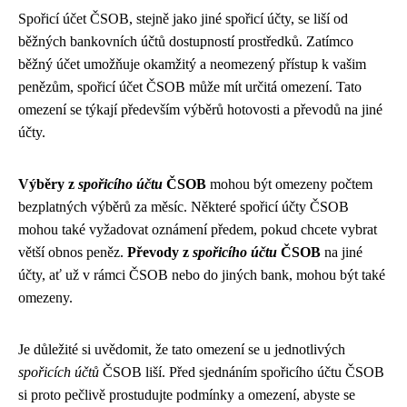
Spořicí účet ČSOB, stejně jako jiné spořicí účty, se liší od
běžných bankovních účtů dostupností prostředků. Zatímco
běžný účet umožňuje okamžitý a neomezený přístup k vašim
penězům, spořicí účet ČSOB může mít určitá omezení. Tato
omezení se týkají především výběrů hotovosti a převodů na jiné
účty.
Výběry z
spořicího účtu
ČSOB
mohou být omezeny počtem
bezplatných výběrů za měsíc. Některé spořicí účty ČSOB
mohou také vyžadovat oznámení předem, pokud chcete vybrat
větší obnos peněz.
Převody z
spořicího účtu
ČSOB
na jiné
účty, ať už v rámci ČSOB nebo do jiných bank, mohou být také
omezeny.
Je důležité si uvědomit, že tato omezení se u jednotlivých
spořicích účtů
ČSOB liší. Před sjednáním spořicího účtu ČSOB
si proto pečlivě prostudujte podmínky a omezení, abyste se