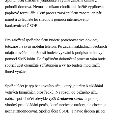
Spořicí účet ČSOB si jednoduše a rychle založíte online z
pohodlí domova. Nemusíte nikam chodit ani složitě vyplňovat
papírové formuláře. Celý proces založení účtu zabere jen pár
minut a zvládnete ho snadno s pomocí internetového
bankovnictví ČSOB.
Pro založení spořicího účtu budete potřebovat dva doklady
totožnosti a svůj mobilní telefon. Po zadání základních osobních
údajů a ověření totožnosti budete vyzváni k podpisu smlouvy
pomocí SMS kódu. Po úspěšném dokončení procesu vám bude
spořicí účet okamžitě zpřístupněn a vy ho budete moci začít
ihned využívat.
Spořicí účet je typ bankovního účtu, který je určen k ukládání
volných finančních prostředků. Na rozdíl od běžného účtu
nabízí spořicí účet obvykle
vyšší úrokovou sazbu
, a proto je
vhodný pro ukládání peněz, které nechcete utrácet, ale chcete je
nechat zhodnocovat. Spořicí účet ČSOB je navíc úročen již od