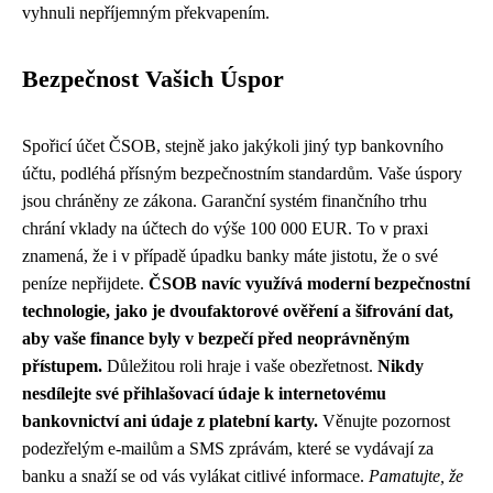
vyhnuli nepříjemným překvapením.
Bezpečnost Vašich Úspor
Spořicí účet ČSOB, stejně jako jakýkoli jiný typ bankovního
účtu, podléhá přísným bezpečnostním standardům. Vaše úspory
jsou chráněny ze zákona. Garanční systém finančního trhu
chrání vklady na účtech do výše 100 000 EUR. To v praxi
znamená, že i v případě úpadku banky máte jistotu, že o své
peníze nepřijdete.
ČSOB navíc využívá moderní bezpečnostní
technologie, jako je dvoufaktorové ověření a šifrování dat,
aby vaše finance byly v bezpečí před neoprávněným
přístupem.
Důležitou roli hraje i vaše obezřetnost.
Nikdy
nesdílejte své přihlašovací údaje k internetovému
bankovnictví ani údaje z platební karty.
Věnujte pozornost
podezřelým e-mailům a SMS zprávám, které se vydávají za
banku a snaží se od vás vylákat citlivé informace.
Pamatujte, že