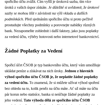
spořicího účtu zvážit. Čím vyšší je úroková sazba, tím více
úroků z vašich úspor získáte.
Je důležité si uvědomit, že úrokové
sazby se mohou lišit v závislosti na výši vkladu a dalších
podmínkách.
Před sjednáním spořicího účtu si proto pečlivě
prostudujte všechny podmínky a porovnejte nabídky různých
bank. Nezapomeňte zohlednit i další faktory, jako jsou poplatky
za vedení účtu, výběry hotovosti nebo internetové bankovnictví.
Žádné Poplatky za Vedení
Spořicí účet ČSOB je typ bankovního účtu, který vám umožňuje
ukládat peníze a získávat na nich úroky.
Jednou z hlavních
výhod spořicího účtu ČSOB je, že neplatíte žádné poplatky
za vedení účtu.
To znamená, že si můžete užívat výhod spoření
bez ohledu na to, kolik peněz na účtu máte. Ať už máte na účtu
pár korun nebo statisíce, banka si neúčtuje žádné poplatky za
jeho vedení.
Tato výhoda dělá ze spořicího účtu ČSOB