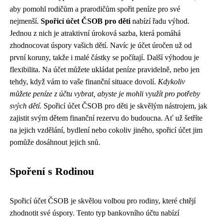
aby pomohl rodičům a prarodičům spořit peníze pro své
nejmenší.
Spořicí účet ČSOB pro děti
nabízí řadu výhod.
Jednou z nich je atraktivní úroková sazba, která pomáhá
zhodnocovat úspory vašich dětí. Navíc je účet úročen už od
první koruny, takže i malé částky se počítají. Další výhodou je
flexibilita. Na účet můžete ukládat peníze pravidelně, nebo jen
tehdy, když vám to vaše finanční situace dovolí.
Kdykoliv
můžete peníze z účtu vybrat, abyste je mohli využít pro potřeby
svých dětí.
Spořicí účet ČSOB pro děti je skvělým nástrojem, jak
zajistit svým dětem finanční rezervu do budoucna. Ať už šetříte
na jejich vzdělání, bydlení nebo cokoliv jiného, spořicí účet jim
pomůže dosáhnout jejich snů.
Spoření s Rodinou
Spořicí účet ČSOB je skvělou volbou pro rodiny, které chtějí
zhodnotit své úspory. Tento typ bankovního účtu nabízí