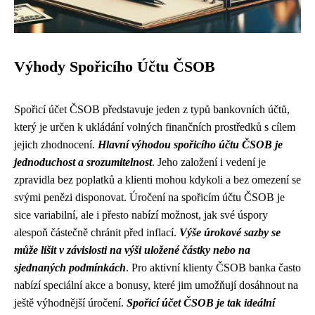
Výhody Spořicího Účtu ČSOB
Spořicí účet ČSOB představuje jeden z typů bankovních účtů,
který je určen k ukládání volných finančních prostředků s cílem
jejich zhodnocení.
Hlavní výhodou spořicího účtu ČSOB je
jednoduchost a srozumitelnost
. Jeho založení i vedení je
zpravidla bez poplatků a klienti mohou kdykoli a bez omezení se
svými penězi disponovat. Úročení na spořicím účtu ČSOB je
sice variabilní, ale i přesto nabízí možnost, jak své úspory
alespoň částečně chránit před inflací.
Výše úrokové sazby se
může lišit v závislosti na výši uložené částky nebo na
sjednaných podmínkách
. Pro aktivní klienty ČSOB banka často
nabízí speciální akce a bonusy, které jim umožňují dosáhnout na
ještě výhodnější úročení.
Spořicí účet ČSOB je tak ideální