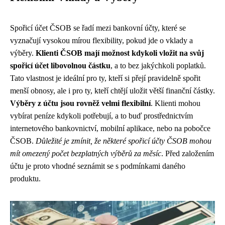
Spořicí účet ČSOB se řadí mezi bankovní účty, které se
vyznačují vysokou mírou flexibility, pokud jde o vklady a
výběry.
Klienti ČSOB mají možnost kdykoli vložit na svůj
spořicí účet libovolnou částku
, a to bez jakýchkoli poplatků.
Tato vlastnost je ideální pro ty, kteří si přejí pravidelně spořit
menší obnosy, ale i pro ty, kteří chtějí uložit větší finanční částky.
Výběry z účtu jsou rovněž velmi flexibilní
. Klienti mohou
vybírat peníze kdykoli potřebují, a to buď prostřednictvím
internetového bankovnictví, mobilní aplikace, nebo na pobočce
ČSOB.
Důležité je zmínit, že některé spořicí účty ČSOB mohou
mít omezený počet bezplatných výběrů za měsíc
. Před založením
účtu je proto vhodné seznámit se s podmínkami daného
produktu.