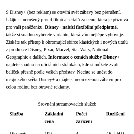
S Disney+ (bez reklam) se otevírá svět zábavy bez přerušení.
Užijte si nerušený proud filmů a seriálů za cenu, která je příznivá
pro vaši peněženku.
Disney+ nabízí flexibilní předplatné
,
takže si snadno vyberete variantu, která vám nejlépe vyhovuje.
Získáte tak přístup k ohromující sbírce klasických i nových titulů
z produkce Disney, Pixar, Marvel, Star Wars, National
Geographic a dalších.
Informace o cenách služby Disney+
najdete snadno na oficiálních stránkách, kde si můžete zvolit
balíček přesně podle vašich představ. Nechte se unést do
magického světa Disney+ a užijte si neomezenou zábavu pro
celou rodinu bez otravné reklamy.
Srovnání streamovacích služeb
Služba
Základní
Počet
Rozlišení
cena
zařízení
Disney+
199
4
4K UHD