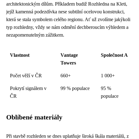
architektonickým dílům. Příkladem budiž Rozhledna na Kleti,
jejíž kamenná podezdívka nese subtilní ocelovou konstrukci,
která se stala symbolem celého regionu. Ať už zvolíme jakýkoli
typ rozhledny, vždy se nám odmění dechberoucím výhledem a
nezapomenutelným zážitkem.
Vlastnost
Vantage
Společnost A
Towers
Počet věží v ČR
660+
1 000+
Pokrytí signálem v
99 % populace
95 %
ČR
populace
Oblíbené materiály
Při stavbě rozhleden se dnes uplatňuje široká škála materiálů, z