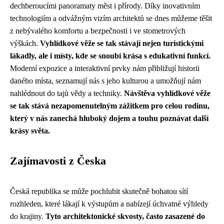
dechberoucími panoramaty měst i přírody. Díky inovativním
technologiím a odvážným vizím architektů se dnes můžeme těšit
z nebývalého komfortu a bezpečnosti i ve stometrových
výškách.
Vyhlídkové věže se tak stávají nejen turistickými
lákadly, ale i místy, kde se snoubí krása s edukativní funkcí.
Moderní expozice a interaktivní prvky nám přibližují historii
daného místa, seznamují nás s jeho kulturou a umožňují nám
nahlédnout do tajů vědy a techniky.
Návštěva vyhlídkové věže
se tak stává nezapomenutelným zážitkem pro celou rodinu,
který v nás zanechá hluboký dojem a touhu poznávat další
krásy světa.
Zajímavosti z Česka
Česká republika se může pochlubit skutečně bohatou sítí
rozhleden, které lákají k výstupům a nabízejí úchvatné výhledy
do krajiny.
Tyto architektonické skvosty, často zasazené do