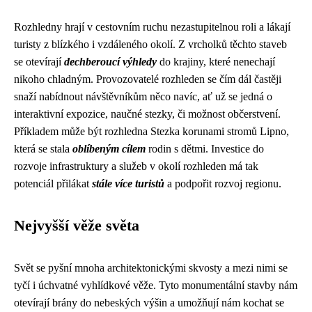
Rozhledny hrají v cestovním ruchu nezastupitelnou roli a lákají
turisty z blízkého i vzdáleného okolí. Z vrcholků těchto staveb
se otevírají
dechberoucí výhledy
do krajiny, které nenechají
nikoho chladným. Provozovatelé rozhleden se čím dál častěji
snaží nabídnout návštěvníkům něco navíc, ať už se jedná o
interaktivní expozice, naučné stezky, či možnost občerstvení.
Příkladem může být rozhledna Stezka korunami stromů Lipno,
která se stala
oblíbeným cílem
rodin s dětmi. Investice do
rozvoje infrastruktury a služeb v okolí rozhleden má tak
potenciál přilákat
stále více turistů
a podpořit rozvoj regionu.
Nejvyšší věže světa
Svět se pyšní mnoha architektonickými skvosty a mezi nimi se
tyčí i úchvatné vyhlídkové věže. Tyto monumentální stavby nám
otevírají brány do nebeských výšin a umožňují nám kochat se