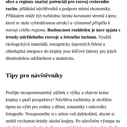
obce a regiony značný potenciál pro rozvoj cestovního
ruchu
, přilákání návštěvníků a podporu místní ekonomiky.
Příkladem může být rozhledna Stezka korunami stromů Lipno,
která se stala vyhledávanou atrakcí a významně přispěla k
rozvoji celého regionu.
Budoucnost rozhleden je úzce spjata s
trendy udržitelného rozvoje a šetrného turismu.
Využití
ekologických materiálů, energeticky úsporných řešení a
ohleduplná integrace do krajiny jsou klíčové faktory pro jejich
dlouhodobou udržitelnost a atraktivitu.
Tipy pro návštěvníky
Prožijte nezapomenutelný zážitek z výšky a objevte krásu
krajiny z ptačí perspektivy! Návštěva rozhledny je skvělým
tipem na výlet pro rodiny s dětmi, romantiky i milovníky
fotografie. Nezapomeňte si s sebou vzít dalekohled, abyste si
mohli vychutnat detaily okolní krajiny. Po náročném výstupu na