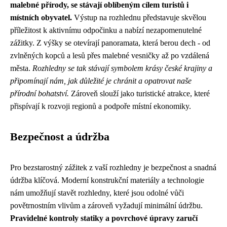
malebné přírody, se stávají oblíbeným cílem turistů i
místních obyvatel.
Výstup na rozhlednu představuje skvělou
příležitost k aktivnímu odpočinku a nabízí nezapomenutelné
zážitky. Z výšky se otevírají panoramata, která berou dech - od
zvlněných kopců a lesů přes malebné vesničky až po vzdálená
města.
Rozhledny se tak stávají symbolem krásy české krajiny a
připomínají nám, jak důležité je chránit a opatrovat naše
přírodní bohatství.
Zároveň slouží jako turistické atrakce, které
přispívají k rozvoji regionů a podpoře místní ekonomiky.
Bezpečnost a údržba
Pro bezstarostný zážitek z vaší rozhledny je bezpečnost a snadná
údržba klíčová. Moderní konstrukční materiály a technologie
nám umožňují stavět rozhledny, které jsou odolné vůči
povětrnostním vlivům a zároveň vyžadují minimální údržbu.
Pravidelné kontroly statiky a povrchové úpravy zaručí