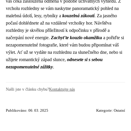
vás čeká zasloužená odměna v podobě úchvatných výhledů. Z
vrcholu rozhledny se vám naskytne panoramatický pohled na
malebná údolí, lesy, rybníky a
kouzelná zákoutí
. Za jasného
počasí dohlédnete až na vzdálené vrcholky hor. Návštěva
rozhledny je skvělou příležitostí k odpočinku v přírodě a
načerpání nové energie.
Zachyťte kouzlo okamžiku
a pořiďte si
nezapomenutelné fotografie, které vám budou připomínat váš
výlet. Ať už se vydáte na rozhlednu za slunečného dne, nebo si
užijete romantický západ slunce,
odnesete si s sebou
nezapomenutelné zážitky
.
Našli jste v článku chybu?
Kontaktujte nás
Publikováno: 06. 03. 2025
Kategorie:
Ostatní