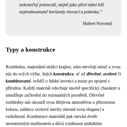
nekonečný potenciál, stejně jako před námi leží
neprozkoumané horizonty inovací a pokroku.
Hubert Novotný
Typy a konstrukce
Rozhledny, majestátní strážci krajiny, nám otevírají náruč a zvou
nás do svých výšin. Jejich
konstrukce
, ať už
dřevěné
,
ocelové
či
kombinované
, svědčí o lidské invenci a touze po spojení s
přírodou. Každý materiál vdechuje stavbě specifický charakter a
umožňuje začlenění do rozmanitých prostředí. Dřevěné
rozhledny nás okouzlí svou hřejivou atmosférou a přirozenou
krásou, zatímco ocelové stavby ohromí svou elegancí a
vzdušností. Kombinace materiálů pak otevírá dveře
neomezeným možnostem a dává vzniknout unikátním