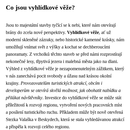
Co jsou vyhlídkové věže?
Jsou to majestátní stavby tyčící se k nebi, které nám otevírají
brány do zcela nové perspektivy.
Vyhlídkové věže
, ať už
moderní skleněné zázraky, nebo historické kamenné krásky, nám
umožňují vnímat svět z výšky a kochat se dechberoucími
panoramaty. Z vrcholků těchto staveb se před námi rozprostírají
nekonečné lesy, třpytivá jezera i malebná města jako na dlani.
Výhled z vyhlídkové věže je nezapomenutelným zážitkem, který
v nás zanechává pocit svobody a úžasu nad krásou okolní
krajiny.
Provozovatelům turistických atrakcí, obcím i
developerům se otevírá skvělá možnost, jak obohatit nabídku a
přilákat návštěvníky
. Investice do vyhlídkové věže se může stát
příležitostí k rozvoji regionu, vytvoření nových pracovních míst
a posílení turistického ruchu. Příkladem může být nově otevřená
Stezka Valaška v Beskydech, která se stala vyhledávanou atrakcí
a přispěla k rozvoji celého regionu.