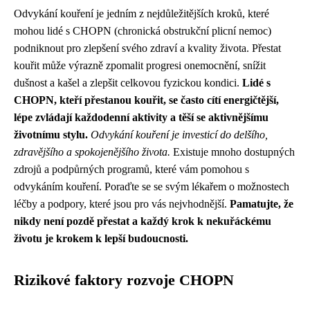
Odvykání kouření je jedním z nejdůležitějších kroků, které
mohou lidé s CHOPN (chronická obstrukční plicní nemoc)
podniknout pro zlepšení svého zdraví a kvality života. Přestat
kouřit může výrazně zpomalit progresi onemocnění, snížit
dušnost a kašel a zlepšit celkovou fyzickou kondici.
Lidé s
CHOPN, kteří přestanou kouřit, se často cítí energičtější,
lépe zvládají každodenní aktivity a těší se aktivnějšímu
životnímu stylu.
Odvykání kouření je investicí do delšího,
zdravějšího a spokojenějšího života.
Existuje mnoho dostupných
zdrojů a podpůrných programů, které vám pomohou s
odvykáním kouření. Poraďte se se svým lékařem o možnostech
léčby a podpory, které jsou pro vás nejvhodnější.
Pamatujte, že
nikdy není pozdě přestat a každý krok k nekuřáckému
životu je krokem k lepší budoucnosti.
Rizikové faktory rozvoje CHOPN