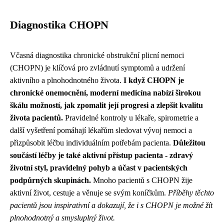
Diagnostika CHOPN
Včasná diagnostika chronické obstrukční plicní nemoci
(CHOPN) je klíčová pro zvládnutí symptomů a udržení
aktivního a plnohodnotného života.
I když CHOPN je
chronické onemocnění, moderní medicína nabízí širokou
škálu možností, jak zpomalit její progresi a zlepšit kvalitu
života pacientů.
Pravidelné kontroly u lékaře, spirometrie a
další vyšetření pomáhají lékařům sledovat vývoj nemoci a
přizpůsobit léčbu individuálním potřebám pacienta.
Důležitou
součástí léčby je také aktivní přístup pacienta - zdravý
životní styl, pravidelný pohyb a účast v pacientských
podpůrných skupinách.
Mnoho pacientů s CHOPN žije
aktivní život, cestuje a věnuje se svým koníčkům.
Příběhy těchto
pacientů jsou inspirativní a dokazují, že i s CHOPN je možné žít
plnohodnotný a smysluplný život.