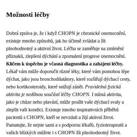
Možnosti léčby
Dobrá zpráva je, že i když CHOPN je chronické onemocnění,
existuje mnoho způsobů, jak ho účinně zvládat a žít
plnohodnotný a aktivní život. Léčba se zaměřuje na zmírnění
příznaků, zlepšení dýchání a zpomalení progrese onemocnění.
Klíčem k úspěchu je včasná diagnostika a zahájení léčby.
Lékař vám může doporučit různé léky, které vám pomohou lépe
dýchat, jako jsou bronchodilatátory, které rozšiřují dýchací cesty,
nebo kortikosteroidy, které snižují zánět.
Pravidelná fyzická
aktivita je nedílnou součástí léčby CHOPN.
I mírná aktivita,
jako je chůze nebo plavání, může posílit vaše dýchací svaly a
zlepšit vaši kondici. Existuje mnoho inspirativních příběhů
pacientů s CHOPN, kteří se nevzdali a žijí aktivní život.
Pamatujte, že nejste sami a s podporou lékařů, fyzioterapeutů a
vašich blízkých můžete i s CHOPN žít plnohodnotný život.