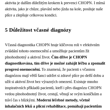
aktivita je dalším důležitým krokem k prevenci CHOPN. I mírná
aktivita, jako je chůze, plavání nebo jízda na kole, posiluje naše
plíce a zlepšuje celkovou kondici.
5 Důležitost včasné diagnózy
Včasná diagnostika CHOPN hraje klíčovou roli v efektivním
zvládání tohoto onemocnění a umožňuje pacientům žít
plnohodnotný a aktivní život.
Čím dříve je CHOPN
diagnostikována, tím dříve je možné zahájit léčbu a zpomalit
progresi onemocnění.
To znamená, že pacienti s včasnou
diagnózou mají větší šanci udržet si zdravé plíce po delší dobu a
užít si aktivní život bez výrazných omezení. Existuje mnoho
inspirativních příkladů pacientů, kteří i přes diagnózu CHOPN
vedou plnohodnotný život, cestují, věnují se svým koníčkům a
tráví čas s blízkými.
Moderní léčebné metody, včetně
inhalačních léků a plicní rehabilitace, pomáhají pacientům