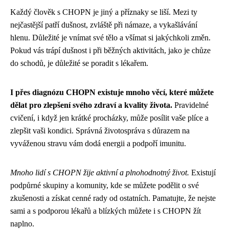
Každý člověk s CHOPN je jiný a příznaky se liší. Mezi ty
nejčastější patří dušnost, zvláště při námaze, a vykašlávání
hlenu. Důležité je vnímat své tělo a všímat si jakýchkoli změn.
Pokud vás trápí dušnost i při běžných aktivitách, jako je chůze
do schodů, je důležité se poradit s lékařem.
I přes diagnózu CHOPN existuje mnoho věcí, které můžete
dělat pro zlepšení svého zdraví a kvality života.
Pravidelné
cvičení, i když jen krátké procházky, může posílit vaše plíce a
zlepšit vaši kondici. Správná životospráva s důrazem na
vyváženou stravu vám dodá energii a podpoří imunitu.
Mnoho lidí s CHOPN žije aktivní a plnohodnotný život.
Existují
podpůrné skupiny a komunity, kde se můžete podělit o své
zkušenosti a získat cenné rady od ostatních. Pamatujte, že nejste
sami a s podporou lékařů a blízkých můžete i s CHOPN žít
naplno.