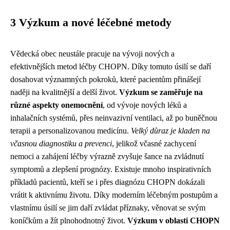
3 Výzkum a nové léčebné metody
Vědecká obec neustále pracuje na vývoji nových a
efektivnějších metod léčby CHOPN. Díky tomuto úsilí se daří
dosahovat významných pokroků, které pacientům přinášejí
naději na kvalitnější a delší život.
Výzkum se zaměřuje na
různé aspekty onemocnění
, od vývoje nových léků a
inhalačních systémů, přes neinvazivní ventilaci, až po buněčnou
terapii a personalizovanou medicínu.
Velký důraz je kladen na
včasnou diagnostiku a prevenci
, jelikož včasné zachycení
nemoci a zahájení léčby výrazně zvyšuje šance na zvládnutí
symptomů a zlepšení prognózy. Existuje mnoho inspirativních
příkladů pacientů, kteří se i přes diagnózu CHOPN dokázali
vrátit k aktivnímu životu. Díky moderním léčebným postupům a
vlastnímu úsilí se jim daří zvládat příznaky, věnovat se svým
koníčkům a žít plnohodnotný život.
Výzkum v oblasti CHOPN