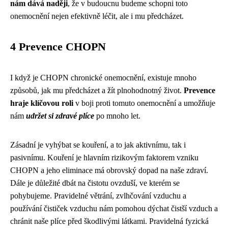
nám dává naději
, že v budoucnu budeme schopni toto
onemocnění nejen efektivně léčit, ale i mu předcházet.
4 Prevence CHOPN
I když je CHOPN chronické onemocnění, existuje mnoho
způsobů, jak mu předcházet a žít plnohodnotný život.
Prevence
hraje klíčovou roli
v boji proti tomuto onemocnění a umožňuje
nám
udržet si zdravé plíce
po mnoho let.
Zásadní je vyhýbat se kouření, a to jak aktivnímu, tak i
pasivnímu. Kouření je hlavním rizikovým faktorem vzniku
CHOPN a jeho eliminace má obrovský dopad na naše zdraví.
Dále je důležité dbát na čistotu ovzduší, ve kterém se
pohybujeme. Pravidelné větrání, zvlhčování vzduchu a
používání čističek vzduchu nám pomohou dýchat čistší vzduch a
chránit naše plíce před škodlivými látkami. Pravidelná fyzická