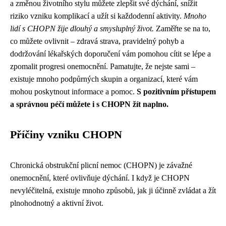
a změnou životního stylu můžete zlepšit své dýchání, snížit
riziko vzniku komplikací a užít si každodenní aktivity.
Mnoho
lidí s CHOPN žije dlouhý a smysluplný život.
Zaměřte se na to,
co můžete ovlivnit – zdravá strava, pravidelný pohyb a
dodržování lékařských doporučení vám pomohou cítit se lépe a
zpomalit progresi onemocnění. Pamatujte, že nejste sami –
existuje mnoho podpůrných skupin a organizací, které vám
mohou poskytnout informace a pomoc.
S pozitivním přístupem
a správnou péčí můžete i s CHOPN žít naplno.
Příčiny vzniku CHOPN
Chronická obstrukční plicní nemoc (CHOPN) je závažné
onemocnění, které ovlivňuje dýchání. I když je CHOPN
nevyléčitelná, existuje mnoho způsobů, jak ji účinně zvládat a žít
plnohodnotný a aktivní život.