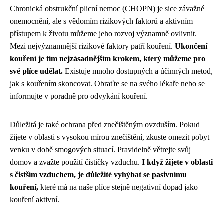
Chronická obstrukční plicní nemoc (CHOPN) je sice závažné
onemocnění, ale s vědomím rizikových faktorů a aktivním
přístupem k životu můžeme jeho rozvoj významně ovlivnit.
Mezi nejvýznamnější rizikové faktory patří kouření.
Ukončení
kouření je tím nejzásadnějším krokem, který můžeme pro
své plíce udělat.
Existuje mnoho dostupných a účinných metod,
jak s kouřením skoncovat. Obraťte se na svého lékaře nebo se
informujte v poradně pro odvykání kouření.
Důležitá je také ochrana před znečištěným ovzduším. Pokud
žijete v oblasti s vysokou mírou znečištění, zkuste omezit pobyt
venku v době smogových situací. Pravidelně větrejte svůj
domov a zvažte použití čističky vzduchu.
I když žijete v oblasti
s čistším vzduchem, je důležité vyhýbat se pasivnímu
kouření,
které má na naše plíce stejně negativní dopad jako
kouření aktivní.