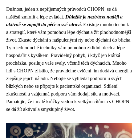
Dušnost, jeden z nepříjemných průvodců CHOPN, se dá
naštěstí zmírnit a lépe zvládat.
Důležité je neztrácet naději a
aktivně se zapojit do péče o své zdraví.
Existuje mnoho technik
a strategií, které vám pomohou lépe dýchat a žít plnohodnotnější
život. Zkuste dýchání s našpulenými rty nebo dýchání do břicha.
Tyto jednoduché techniky vám pomohou zklidnit dech a lépe
hospodařit s kyslíkem. Pravidelný pohyb, i když jen krátká
procházka, posiluje vaše svaly, včetně těch dýchacích. Mnoho
lidí s CHOPN zjistilo, že pravidelné cvičení jim dodává energii a
zlepšuje jejich náladu. Nebojte se vyhledat podporu u svých
blízkých nebo se připojte k pacientské organizaci. Sdílení
zkušeností a vzájemná podpora vám dodají sílu a motivaci.
Pamatujte, že i malé krůčky vedou k velkým cílům a s CHOPN
se dá žít aktivní a smysluplný život.