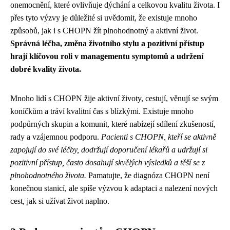
onemocnění, které ovlivňuje dýchání a celkovou kvalitu života. I
přes tyto výzvy je důležité si uvědomit, že existuje mnoho
způsobů, jak i s CHOPN žít plnohodnotný a aktivní život.
Správná léčba, změna životního stylu a pozitivní přístup
hrají klíčovou roli v managementu symptomů a udržení
dobré kvality života.
Mnoho lidí s CHOPN žije aktivní životy, cestují, věnují se svým
koníčkům a tráví kvalitní čas s blízkými. Existuje mnoho
podpůrných skupin a komunit, které nabízejí sdílení zkušeností,
rady a vzájemnou podporu.
Pacienti s CHOPN, kteří se aktivně
zapojují do své léčby, dodržují doporučení lékařů a udržují si
pozitivní přístup, často dosahují skvělých výsledků a těší se z
plnohodnotného života.
Pamatujte, že diagnóza CHOPN není
konečnou stanicí, ale spíše výzvou k adaptaci a nalezení nových
cest, jak si užívat život naplno.