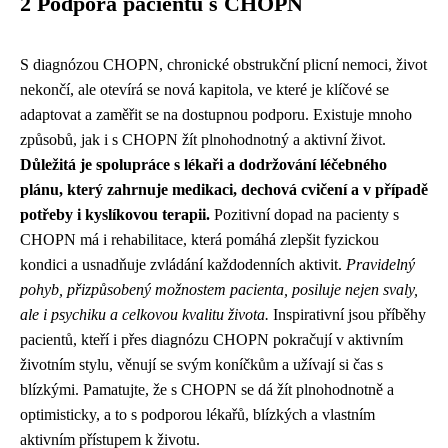
2 Podpora pacientů s CHOPN
S diagnózou CHOPN, chronické obstrukční plicní nemoci, život
nekončí, ale otevírá se nová kapitola, ve které je klíčové se
adaptovat a zaměřit se na dostupnou podporu. Existuje mnoho
způsobů, jak i s CHOPN žít plnohodnotný a aktivní život.
Důležitá je spolupráce s lékaři a dodržování léčebného
plánu, který zahrnuje medikaci, dechová cvičení a v případě
potřeby i kyslíkovou terapii.
Pozitivní dopad na pacienty s
CHOPN má i rehabilitace, která pomáhá zlepšit fyzickou
kondici a usnadňuje zvládání každodenních aktivit.
Pravidelný
pohyb, přizpůsobený možnostem pacienta, posiluje nejen svaly,
ale i psychiku a celkovou kvalitu života.
Inspirativní jsou příběhy
pacientů, kteří i přes diagnózu CHOPN pokračují v aktivním
životním stylu, věnují se svým koníčkům a užívají si čas s
blízkými. Pamatujte, že s CHOPN se dá žít plnohodnotně a
optimisticky, a to s podporou lékařů, blízkých a vlastním
aktivním přístupem k životu.