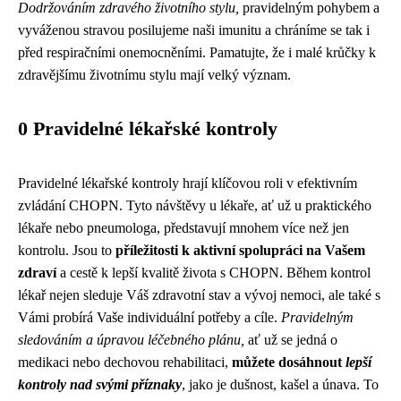
Dodržováním zdravého životního stylu,
pravidelným pohybem a
vyváženou stravou posilujeme naši imunitu a chráníme se tak i
před respiračními onemocněními. Pamatujte, že i malé krůčky k
zdravějšímu životnímu stylu mají velký význam.
0 Pravidelné lékařské kontroly
Pravidelné lékařské kontroly hrají klíčovou roli v efektivním
zvládání CHOPN. Tyto návštěvy u lékaře, ať už u praktického
lékaře nebo pneumologa, představují mnohem více než jen
kontrolu. Jsou to
příležitosti k aktivní spolupráci na Vašem
zdraví
a cestě k lepší kvalitě života s CHOPN. Během kontrol
lékař nejen sleduje Váš zdravotní stav a vývoj nemoci, ale také s
Vámi probírá Vaše individuální potřeby a cíle.
Pravidelným
sledováním a úpravou léčebného plánu,
ať už se jedná o
medikaci nebo dechovou rehabilitaci,
můžete dosáhnout
lepší
kontroly nad svými příznaky
, jako je dušnost, kašel a únava. To