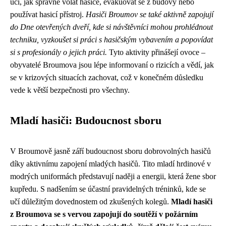
učí, jak správně volat hasiče, evakuovat se z budovy nebo
používat hasicí přístroj.
Hasiči Broumov se také aktivně zapojují
do Dne otevřených dveří, kde si návštěvníci mohou prohlédnout
techniku, vyzkoušet si práci s hasičským vybavením a popovídat
si s profesionály o jejich práci.
Tyto aktivity přinášejí ovoce –
obyvatelé Broumova jsou lépe informovaní o rizicích a vědí, jak
se v krizových situacích zachovat, což v konečném důsledku
vede k větší bezpečnosti pro všechny.
Mladí hasiči: Budoucnost sboru
V Broumově jasně září budoucnost sboru dobrovolných hasičů
díky aktivnímu zapojení mladých hasičů. Tito mladí hrdinové v
modrých uniformách představují naději a energii, která žene sbor
kupředu. S nadšením se účastní pravidelných tréninků, kde se
učí důležitým dovednostem od zkušených kolegů.
Mladí hasiči
z Broumova se s vervou zapojují do soutěží v požárním