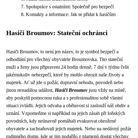
Spolupráce s ostatními: Společně pro bezpečí
Kontakty a informace: Jak se přidat k hasičům
Hasiči Broumov: Stateční ochránci
Hasiči Broumov, to není jen název, to je symbol bezpečí a
odhodlání pro všechny obyvatele Broumovska. Tito stateční
muži a ženy jsou připraveni 24 hodin denně, 7 dní v týdnu čelit
jakémukoliv nebezpečí, které by mohlo ohrozit naše životy a
majetek. Ať už jde o požár, dopravní nehodu, povodeň nebo
jinou nenadálou událost,
Hasiči Broumov
jsou vždy na místě,
aby poskytli pomocnou ruku a s profesionalitou sobě vlastní
situaci zvládli. Jejich odvaha a obětavost si zaslouží náš obdiv a
uznání. Vzpomeňme si například na jejich zásah při loňských
povodních, kdy neúnavně pomáhali evakuovat ohrožené
obyvatele a zachraňovali jejich majetek. Nebo na nedávný požár
rodinného domu, kde se jim podařilo z plamenů dostat všechny