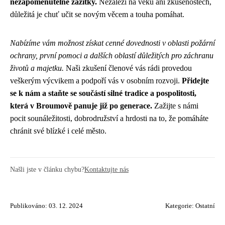
nezapomenutelné zážitky.
Nezáleží na věku ani zkušenostech,
důležitá je chuť učit se novým věcem a touha pomáhat.
Nabízíme vám možnost získat cenné dovednosti v oblasti požární
ochrany, první pomoci a dalších oblastí důležitých pro záchranu
životů a majetku.
Naši zkušení členové vás rádi provedou
veškerým výcvikem a podpoří vás v osobním rozvoji.
Přidejte
se k nám a staňte se součástí silné tradice a pospolitosti,
která v Broumově panuje již po generace.
Zažijte s námi
pocit sounáležitosti, dobrodružství a hrdosti na to, že pomáháte
chránit své blízké i celé město.
Našli jste v článku chybu?
Kontaktujte nás
Publikováno: 03. 12. 2024
Kategorie:
Ostatní