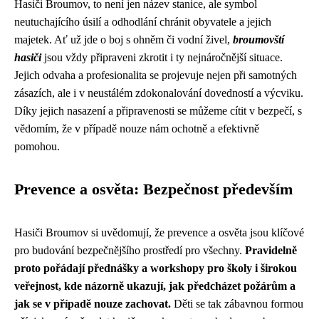
Hasiči Broumov, to není jen název stanice, ale symbol
neutuchajícího úsilí a odhodlání chránit obyvatele a jejich
majetek. Ať už jde o boj s ohněm či vodní živel,
broumovští
hasiči
jsou vždy připraveni zkrotit i ty nejnáročnější situace.
Jejich odvaha a profesionalita se projevuje nejen při samotných
zásazích, ale i v neustálém zdokonalování dovedností a výcviku.
Díky jejich nasazení a připravenosti se můžeme cítit v bezpečí, s
vědomím, že v případě nouze nám ochotně a efektivně
pomohou.
Prevence a osvěta: Bezpečnost především
Hasiči Broumov si uvědomují, že prevence a osvěta jsou klíčové
pro budování bezpečnějšího prostředí pro všechny.
Pravidelně
proto pořádají přednášky a workshopy pro školy i širokou
veřejnost, kde názorně ukazují, jak předcházet požárům a
jak se v případě nouze zachovat.
Děti se tak zábavnou formou