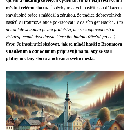
sportu a dosahují skvělých výsledků, čímž dělají čest svému
městu i celému sboru.
Úspěchy mladých hasičů jsou důkazem
smysluplné práce s mládeží a zárukou, že tradice dobrovolných
hasičů v Broumově bude pokračovat i v dalších generacích.
Tito
mladí lidé si budují pevné přátelství, učí se zodpovědnosti a
získávají cenné dovednosti, které jim budou užitečné po celý
život.
Je inspirující sledovat, jak se mladí hasiči z Broumova
s nadšením a odhodláním připravují na to, aby se stali
platnými členy sboru a ochránci svého města.