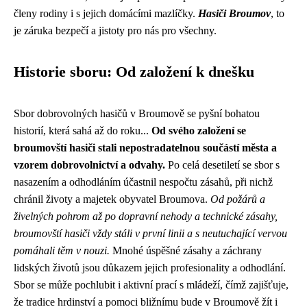
členy rodiny i s jejich domácími mazlíčky.
Hasiči Broumov
, to
je záruka bezpečí a jistoty pro nás pro všechny.
Historie sboru: Od založení k dnešku
Sbor dobrovolných hasičů v Broumově se pyšní bohatou
historií, která sahá až do roku...
Od svého založení se
broumovští hasiči stali nepostradatelnou součástí města a
vzorem dobrovolnictví a odvahy.
Po celá desetiletí se sbor s
nasazením a odhodláním účastnil nespočtu zásahů, při nichž
chránil životy a majetek obyvatel Broumova.
Od požárů a
živelných pohrom až po dopravní nehody a technické zásahy,
broumovští hasiči vždy stáli v první linii a s neutuchající vervou
pomáhali těm v nouzi.
Mnohé úspěšné zásahy a záchrany
lidských životů jsou důkazem jejich profesionality a odhodlání.
Sbor se může pochlubit i aktivní prací s mládeží, čímž zajišťuje,
že tradice hrdinství a pomoci bližnímu bude v Broumově žít i