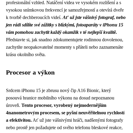
profesionální vzhled. Natáčení videa ve vysokém rozlišení a s
vysokou snímkovou frekvencí je samozřejmostí a otevírá dveře
k tvorbě dechberoucích videí.
Ať už jste vášnivý fotograf, nebo
jen rádi sdílíte své zážitky s blízkými, fotoaparáty v iPhonu 15
vám pomohou zachytit každý okamžik v té nejlepší kvalitě.
Představte si, jak snadno zdokumentujete rodinnou dovolenou,
zachytíte neopakovatelné momenty s přáteli nebo zaznamenáte
krásu okolního světa.
Procesor a výkon
Srdcem iPhonu 15 je zbrusu nový čip A16 Bionic, který
posouvá hranice mobilního výkonu na dosud nepoznanou
úroveň.
Tento procesor, vyrobený nejmodernějším
4nanometrovým procesem, se pyšní neuvěřitelnou rychlostí
a efektivitou.
Ať už jste vášnivými hráči, nadšenými fotografy
nebo prostě jen požadujete od svého telefonu bleskové reakce,