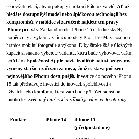
cenových relací, aby uspokojily širokou škálu uživatelů.
Ať už
hledáte dostupnější model nebo špičkovou technologii bez
kompromisů, v nabídce si zaručeně najdete ten pravý
iPhone pro vás.
Základní model iPhone 15 nabídne skvělý
poměr ceny a výkonu, zatímco modely Pro a Pro Max posunou
hranice mobilní fotografie a výkonu. Díky široké škále úložných
kapacit si snadno vyberete variantu, která bude vyhovovat vašim
potřebám.
Společnost Apple navíc tradičně nabízí programy
výměny starších zařízení za nová, čímž se stává pořízení
nejnovějšího iPhonu dostupnější.
Investice do nového iPhonu
15 tak představuje investici do inovací, spolehlivosti a
uživatelského komfortu, která vám bude přinášet radost po
mnoho let.
Svět plný možností a zážitků je vám na dosah ruky.
Funkce
iPhone 14
iPhone 15
(předpokládané)