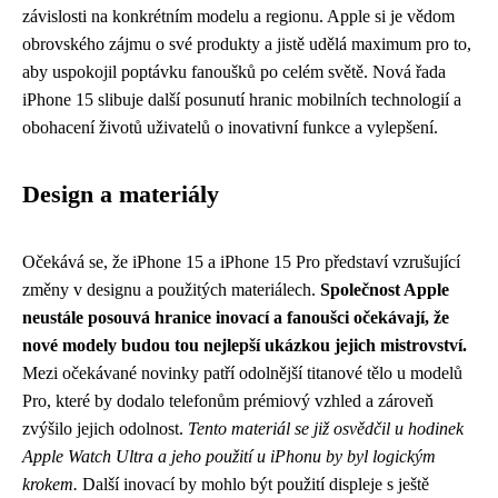
závislosti na konkrétním modelu a regionu. Apple si je vědom
obrovského zájmu o své produkty a jistě udělá maximum pro to,
aby uspokojil poptávku fanoušků po celém světě. Nová řada
iPhone 15 slibuje další posunutí hranic mobilních technologií a
obohacení životů uživatelů o inovativní funkce a vylepšení.
Design a materiály
Očekává se, že iPhone 15 a iPhone 15 Pro představí vzrušující
změny v designu a použitých materiálech.
Společnost Apple
neustále posouvá hranice inovací a fanoušci očekávají, že
nové modely budou tou nejlepší ukázkou jejich mistrovství.
Mezi očekávané novinky patří odolnější titanové tělo u modelů
Pro, které by dodalo telefonům prémiový vzhled a zároveň
zvýšilo jejich odolnost.
Tento materiál se již osvědčil u hodinek
Apple Watch Ultra a jeho použití u iPhonu by byl logickým
krokem.
Další inovací by mohlo být použití displeje s ještě