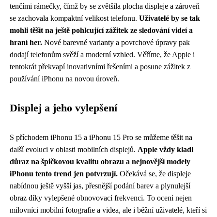
tenčími rámečky, čímž by se zvětšila plocha displeje a zároveň
se zachovala kompaktní velikost telefonu.
Uživatelé by se tak
mohli těšit na ještě pohlcující zážitek ze sledování videí a
hraní her.
Nové barevné varianty a povrchové úpravy pak
dodají telefonům svěží a moderní vzhled. Věříme, že Apple i
tentokrát překvapí inovativními řešeními a posune zážitek z
používání iPhonu na novou úroveň.
Displej a jeho vylepšení
S příchodem iPhonu 15 a iPhonu 15 Pro se můžeme těšit na
další evoluci v oblasti mobilních displejů.
Apple vždy kladl
důraz na špičkovou kvalitu obrazu a nejnovější modely
iPhonu tento trend jen potvrzují.
Očekává se, že displeje
nabídnou ještě vyšší jas, přesnější podání barev a plynulejší
obraz díky vylepšené obnovovací frekvenci. To ocení nejen
milovníci mobilní fotografie a videa, ale i běžní uživatelé, kteří si