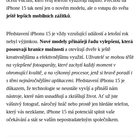
ocení všichni, kteří svůj telefon využívají naplno. Přechod na
iPhone 15 tak není jen o novém modelu, ale o vstupu do světa
ještě lepších mobilních zážitků
.
Představení iPhonu 15 je vždy vzrušující událostí a letošní rok
nebyl výjimkou.
Nové modely přinášejí řadu vylepšení, která
posouvají hranice možností
a otevírají dveře k ještě
kreativnějšímu a efektivnějšímu využití.
Uživatelé se mohou těšit
na vylepšené fotoaparáty, které zachytí každý moment v
ohromující kvalitě, a na výkonný procesor, jenž si hravě poradí i
s těmi nejnáročnějšími aplikacemi.
Představení iPhonu 15 je
důkazem, že technologie se neustále vyvíjí a přináší nám
nástroje, které nám usnadňují a zkrášlují život. Ať už jste
vášnivý fotograf, náročný hráč nebo prostě jen hledáte telefon,
který vás nezklame, iPhone 15 má potenciál splnit vaše
očekávání a stát se vaším nepostradatelným společníkem.