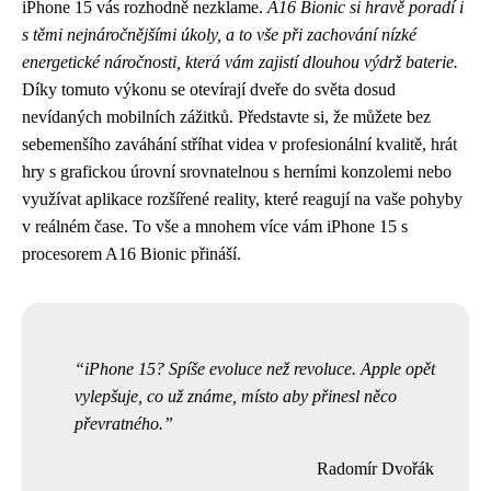
iPhone 15 vás rozhodně nezklame.
A16 Bionic si hravě poradí i
s těmi nejnáročnějšími úkoly, a to vše při zachování nízké
energetické náročnosti, která vám zajistí dlouhou výdrž baterie.
Díky tomuto výkonu se otevírají dveře do světa dosud
nevídaných mobilních zážitků. Představte si, že můžete bez
sebemenšího zaváhání stříhat videa v profesionální kvalitě, hrát
hry s grafickou úrovní srovnatelnou s herními konzolemi nebo
využívat aplikace rozšířené reality, které reagují na vaše pohyby
v reálném čase. To vše a mnohem více vám iPhone 15 s
procesorem A16 Bionic přináší.
iPhone 15? Spíše evoluce než revoluce. Apple opět
vylepšuje, co už známe, místo aby přinesl něco
převratného.
Radomír Dvořák