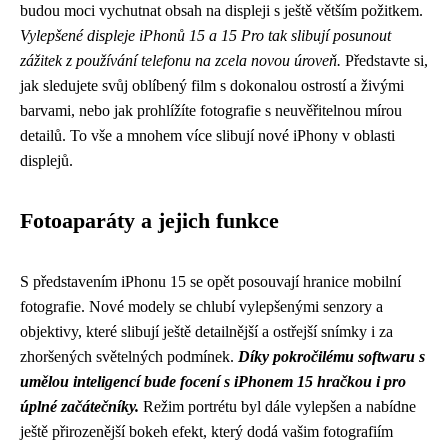
budou moci vychutnat obsah na displeji s ještě větším požitkem.
Vylepšené displeje iPhonů 15 a 15 Pro tak slibují posunout
zážitek z používání telefonu na zcela novou úroveň.
Představte si,
jak sledujete svůj oblíbený film s dokonalou ostrostí a živými
barvami, nebo jak prohlížíte fotografie s neuvěřitelnou mírou
detailů. To vše a mnohem více slibují nové iPhony v oblasti
displejů.
Fotoaparáty a jejich funkce
S představením iPhonu 15 se opět posouvají hranice mobilní
fotografie. Nové modely se chlubí vylepšenými senzory a
objektivy, které slibují ještě detailnější a ostřejší snímky i za
zhoršených světelných podmínek.
Díky pokročilému softwaru s
umělou inteligencí bude focení s iPhonem 15 hračkou i pro
úplné začátečníky.
Režim portrétu byl dále vylepšen a nabídne
ještě přirozenější bokeh efekt, který dodá vašim fotografiím