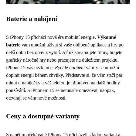
Baterie a nabíjení
S iPhony 15 přichází nová éra mobilní energie.
Výkonné
baterie
vám umožní užívat si vaše oblíbené aplikace a hry po
delší dobu bez obav z vybití. Ať už streamujete filmy, hrajete
graficky náročné hry nebo pracujete na důležitém projektu,
iPhone 15 vás nezklame.
Rychlé nabíjení
vám zase umožní
doplnit energii během chvilky. Představte si, že vám stačí pár
minut u nabíječky a váš telefon je připraven na další hodiny
používání. S iPhonem 15 se nemusíte omezovat, naopak,
otevírají se vám nové možnosti.
Ceny a dostupné varianty
S napětím očekávané iPhony 15 přicházejí s řadou variant a