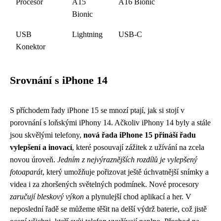
Procesor
A15
A16 Bionic
Bionic
USB
Lightning
USB-C
Konektor
Srovnání s iPhone 14
S příchodem řady iPhone 15 se mnozí ptají, jak si stojí v
porovnání s loňskými iPhony 14. Ačkoliv iPhony 14 byly a stále
jsou skvělými telefony,
nová řada iPhone 15 přináší řadu
vylepšení a inovací
, které posouvají zážitek z užívání na zcela
novou úroveň.
Jedním z nejvýraznějších rozdílů je vylepšený
fotoaparát
, který umožňuje pořizovat ještě úchvatnější snímky a
videa i za zhoršených světelných podmínek. Nové procesory
zaručují bleskový výkon
a plynulejší chod aplikací a her. V
neposlední řadě se můžeme těšit na delší výdrž baterie, což jistě