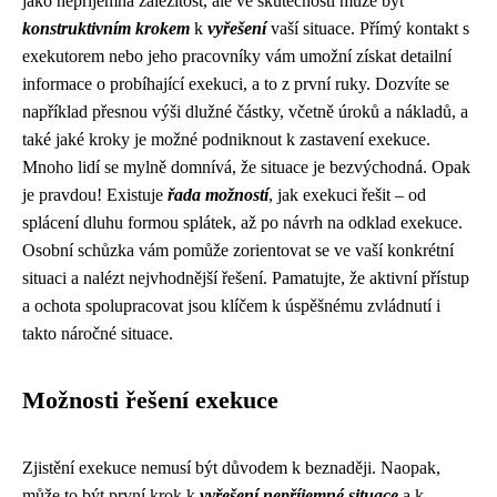
jako nepříjemná záležitost, ale ve skutečnosti může být
konstruktivním krokem
k
vyřešení
vaší situace. Přímý kontakt s
exekutorem nebo jeho pracovníky vám umožní získat detailní
informace o probíhající exekuci, a to z první ruky. Dozvíte se
například přesnou výši dlužné částky, včetně úroků a nákladů, a
také jaké kroky je možné podniknout k zastavení exekuce.
Mnoho lidí se mylně domnívá, že situace je bezvýchodná. Opak
je pravdou! Existuje
řada možností
, jak exekuci řešit – od
splácení dluhu formou splátek, až po návrh na odklad exekuce.
Osobní schůzka vám pomůže zorientovat se ve vaší konkrétní
situaci a nalézt nejvhodnější řešení. Pamatujte, že aktivní přístup
a ochota spolupracovat jsou klíčem k úspěšnému zvládnutí i
takto náročné situace.
Možnosti řešení exekuce
Zjistění exekuce nemusí být důvodem k beznaději. Naopak,
může to být první krok k
vyřešení nepříjemné situace
a k