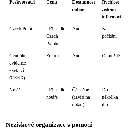
Poskytovatel
Cena
Dostupnost
Rychlost
online
získání
informací
Czech Point
Liší se dle
Ano
Na
Czech
počkání
Pointu
Centrální
Zdarma
Ano
Okamžitě
evidence
exekucí
(CEEX)
Notář
Liší se dle
Částečně
Do
notáře
(závisí na
několika
notáři)
dní
Neziskové organizace s pomocí