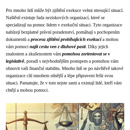
Pro mnoho lidí může být zjištění exekuce velmi stresující situací.
Naštěstí existuje řada neziskových organizací, které se
specializují na pomoc lidem v exekuční situaci. Tyto organizace
nabízejí bezplatné právní poradenství, pomáhají s pochopením
dokumentů a
procesu zjištění probíhajících exekucí
a mohou
vám pomoci
najít cestu ven z dluhové pasti
. Díky jejich
znalostem a zkušenostem vám
pomohou zorientovat se v
legislativě
, poradí s nejvhodnějším postupem a pomohou vám
obnovit vaši finanční stabilitu. Mnoho lidí se po návštěvě takové
organizace cítí mnohem silnější a lépe připraveni řešit svou
situaci. Pamatujte, že v tom nejste sami a existují lidé, kteří vám
chtějí a mohou pomoci.