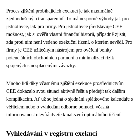
Proces zjištění probíhajících exekucí je tak maximálně
zjednodušený a transparentní. To má nesporné výhody jak pro
jednotlivce, tak pro firmy. Pro jednotlivce představuje CEE
možnost, jak si ověřit vlastní finanční historii, případně zjistit,
zda proti nim není vedeno exekuční řízení, o kterém nevědí. Pro
firmy je CEE užitečným nástrojem pro ověření bonity
potenciálních obchodních partnerů a minimalizaci rizik
spojených s nesplacenými závazky.
Mnoho lidí díky včasnému zjištění exekuce prostřednictvím
CEE dokázalo svou situaci aktivně řešit a předejít tak dalším
komplikacím. Ať už se jedná o sjednání splátkového kalendáře s
věřitelem nebo o vyhledání odborné pomoci, včasná
informovanost otevírá dveře k nalezení optimálního řešení.
Vyhledávání v registru exekucí