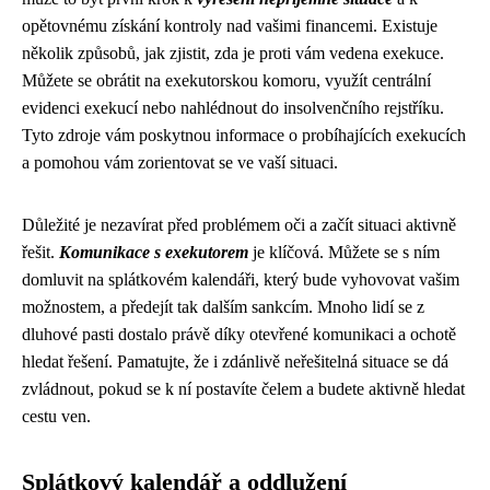
opětovnému získání kontroly nad vašimi financemi. Existuje
několik způsobů, jak zjistit, zda je proti vám vedena exekuce.
Můžete se obrátit na exekutorskou komoru, využít centrální
evidenci exekucí nebo nahlédnout do insolvenčního rejstříku.
Tyto zdroje vám poskytnou informace o probíhajících exekucích
a pomohou vám zorientovat se ve vaší situaci.
Důležité je nezavírat před problémem oči a začít situaci aktivně
řešit.
Komunikace s exekutorem
je klíčová. Můžete se s ním
domluvit na splátkovém kalendáři, který bude vyhovovat vašim
možnostem, a předejít tak dalším sankcím. Mnoho lidí se z
dluhové pasti dostalo právě díky otevřené komunikaci a ochotě
hledat řešení. Pamatujte, že i zdánlivě neřešitelná situace se dá
zvládnout, pokud se k ní postavíte čelem a budete aktivně hledat
cestu ven.
Splátkový kalendář a oddlužení