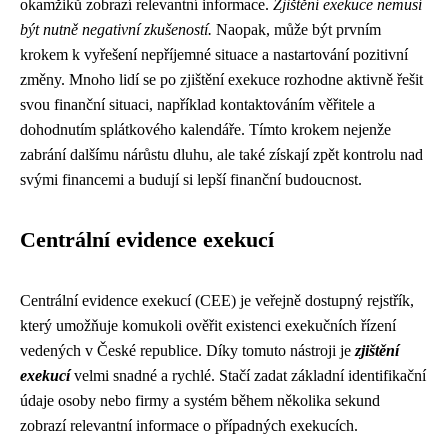
okamžiků zobrazí relevantní informace.
Zjištění exekuce nemusí
být nutně negativní zkušeností.
Naopak, může být prvním
krokem k vyřešení nepříjemné situace a nastartování pozitivní
změny. Mnoho lidí se po zjištění exekuce rozhodne aktivně řešit
svou finanční situaci, například kontaktováním věřitele a
dohodnutím splátkového kalendáře. Tímto krokem nejenže
zabrání dalšímu nárůstu dluhu, ale také získají zpět kontrolu nad
svými financemi a budují si lepší finanční budoucnost.
Centrální evidence exekucí
Centrální evidence exekucí (CEE) je veřejně dostupný rejstřík,
který umožňuje komukoli ověřit existenci exekučních řízení
vedených v České republice. Díky tomuto nástroji je
zjištění
exekucí
velmi snadné a rychlé. Stačí zadat základní identifikační
údaje osoby nebo firmy a systém během několika sekund
zobrazí relevantní informace o případných exekucích.