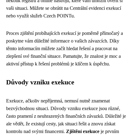
několik registrů a online nástrojů, které vám umožní ověřit si
vaši situaci. Můžete se obrátit na Centrální evidenci exekucí
nebo využít služeb Czech POINTu.
Proces zjištění probíhajících exekucí je poměrně přímočarý a
poskytne vám důležité informace o vašich závazcích. Díky
těmto informacím můžete začít hledat řešení a pracovat na
zlepšení své finanční situace. Pamatujte, že znalost je moc a
aktivní přístup k řešení problémů je klíčem k úspěchu.
Důvody vzniku exekuce
Exekuce, ačkoliv nepříjemná, nemusí nutně znamenat
bezvýchodnou situaci. Důvody vzniku exekuce jsou různé,
často pramení z neuhrazených finančních závazků. Důležité je
ale vědět, že existují cesty, jak situaci řešit a znovu získat
kontrolu nad svými financemi.
Zjištění exekuce
je prvním