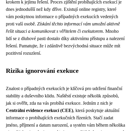
krokem k jejímu řešení. Proces zjištění probíhajících exekucí je
dnes jednodušší než kdy dříve. Existují online registry, které
vám poskytnou informace o případných exekucích vedených
proti vaší osobě.
Získání těchto informací vám umožní aktivně
řešit situaci a komunikovat s věřitelem či exekutorem.
Mnoho
lidí se z dluhové pasti dostalo díky aktivnímu přístupu a nalezení
řešení. Pamatujte, že i zdánlivě bezvýchodná situace může mít
pozitivní rozuzlení.
Rizika ignorování exekuce
Znalost o případných exekucích je klíčová pro udržení finanční
stability a duševního klidu. Naštěstí existuje několik způsobů,
jak si ověřit, zda na vás probíhá exekuce. Jedním z nich je
Centrální evidence exekucí (CEE)
, která poskytuje aktuální
informace o probíhajících exekučních řízeních. Stačí zadat
jméno, příjmení a datum narození, a systém vám během několika