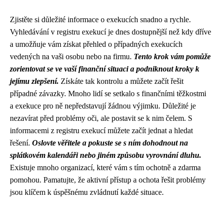
Zjistěte si důležité informace o exekucích snadno a rychle.
Vyhledávání v registru exekucí je dnes dostupnější než kdy dříve
a umožňuje vám získat přehled o případných exekucích
vedených na vaši osobu nebo na firmu.
Tento krok vám pomůže
zorientovat se ve vaší finanční situaci a podniknout kroky k
jejímu zlepšení.
Získáte tak kontrolu a můžete začít řešit
případné závazky. Mnoho lidí se setkalo s finančními těžkostmi
a exekuce pro ně nepředstavují žádnou výjimku. Důležité je
nezavírat před problémy oči, ale postavit se k nim čelem. S
informacemi z registru exekucí můžete začít jednat a hledat
řešení.
Oslovte věřitele a pokuste se s ním dohodnout na
splátkovém kalendáři nebo jiném způsobu vyrovnání dluhu.
Existuje mnoho organizací, které vám s tím ochotně a zdarma
pomohou. Pamatujte, že aktivní přístup a ochota řešit problémy
jsou klíčem k úspěšnému zvládnutí každé situace.