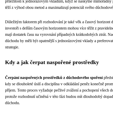
příležitostí k jednorázovým vkladům, když se naskytne mimořádný
těží z výhod obou metod a maximalizují potenciál svého důchodové
Důležitým faktorem při rozhodování je také věk a časový horizont
investoři s delším časovým horizontem mohou více těžit z pravideln
mají dostatek času na vyrovnání případných krátkodobých ztrát. Nao
důchodu by měli být opatrnější s jednorázovými vklady a preferovat
strategie.
Kdy a jak čerpat naspořené prostředky
Čerpání naspořených prostředků z důchodového spoření
předs
kdy se dlouholeté úsilí a disciplína v odkládání peněz konečně prom
příjem. Tento proces vyžaduje pečlivé zvážení a pochopení všech 
protože rozhodnutí učiněná v této fázi budou mít dlouhodobý dopad 
důchodu.