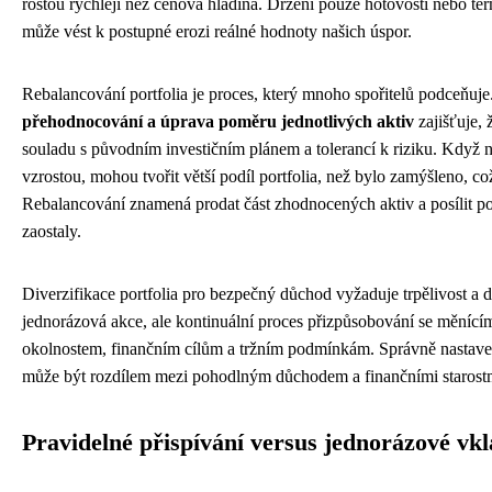
rostou rychleji než cenová hladina. Držení pouze hotovosti nebo t
může vést k postupné erozi reálné hodnoty našich úspor.
Rebalancování portfolia je proces, který mnoho spořitelů podceňuje
přehodnocování a úprava poměru jednotlivých aktiv
zajišťuje, 
souladu s původním investičním plánem a tolerancí k riziku. Když 
vzrostou, mohou tvořit větší podíl portfolia, než bylo zamýšleno, co
Rebalancování znamená prodat část zhodnocených aktiv a posílit poz
zaostaly.
Diverzifikace portfolia pro bezpečný důchod vyžaduje trpělivost a d
jednorázová akce, ale kontinuální proces přizpůsobování se měnící
okolnostem, finančním cílům a tržním podmínkám. Správně nastavená
může být rozdílem mezi pohodlným důchodem a finančními starost
Pravidelné přispívání versus jednorázové vk