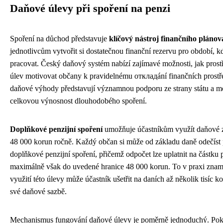
Daňové úlevy při spoření na penzi
Spoření na důchod představuje
klíčový nástroj finančního plánov
jednotlivcům vytvořit si dostatečnou finanční rezervu pro období, k
pracovat. Český daňový systém nabízí zajímavé možnosti, jak pros
úlev motivovat občany k pravidelnému откладání finančních prostře
daňové výhody představují významnou podporu ze strany státu a m
celkovou výnosnost dlouhodobého spoření.
Doplňkové penzijní spoření
umožňuje účastníkům využít daňové 
48 000 korun ročně. Každý občan si může od základu daně odečíst 
doplňkové penzijní spoření, přičemž odpočet lze uplatnit na částku 
maximálně však do uvedené hranice 48 000 korun. To v praxi znam
využití této úlevy může účastník ušetřit na daních až několik tisíc ko
své daňové sazbě.
Mechanismus fungování daňové úlevy je poměrně jednoduchý. Poku