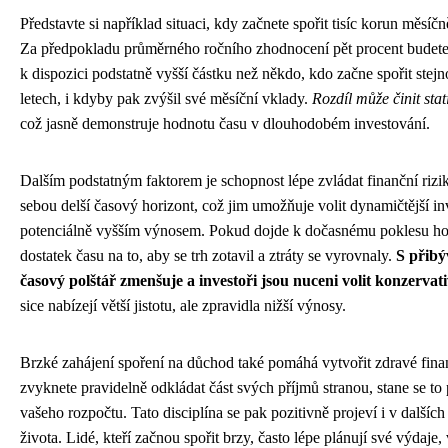
Představte si například situaci, kdy začnete spořit tisíc korun měsíčn
Za předpokladu průměrného ročního zhodnocení pět procent budete m
k dispozici podstatně vyšší částku než někdo, kdo začne spořit stejn
letech, i kdyby pak zvýšil své měsíční vklady.
Rozdíl může činit stat
což jasně demonstruje hodnotu času v dlouhodobém investování.
Dalším podstatným faktorem je schopnost lépe zvládat finanční rizik
sebou delší časový horizont, což jim umožňuje volit dynamičtější inve
potenciálně vyšším výnosem. Pokud dojde k dočasnému poklesu hod
dostatek času na to, aby se trh zotavil a ztráty se vyrovnaly.
S přibý
časový polštář zmenšuje a investoři jsou nuceni volit konzervati
sice nabízejí větší jistotu, ale zpravidla nižší výnosy.
Brzké zahájení spoření na důchod také pomáhá vytvořit zdravé fina
zvyknete pravidelně odkládat část svých příjmů stranou, stane se to
vašeho rozpočtu. Tato disciplína se pak pozitivně projeví i v dalšíc
života. Lidé, kteří začnou spořit brzy, často lépe plánují své výdaj