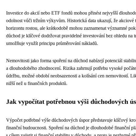
Investice do akcií nebo ETF fondů mohou přinést nejvyšší dlouhod
odolnost vůči tržním výkyvům. Historická data ukazují, že akciové
horizontu rostou, ale krátkodobě mohou zaznamenat významné pokl
důchod je klíčové dodržovat pravidelné investování bez ohledu na 
umožňuje využít principu průměrování nákladů.
Nemovitosti jako forma spoření na důchod nabízejí potenciál stabil
a dlouhodobého zhodnocení. Rizika zahrnují potřebu vysoké počáteč
údržbu, možné období neobsazenosti a kolísání cen nemovitostí. Likv
nižší než u finančních produktů.
Jak vypočítat potřebnou výši důchodových ú
Výpočet potřebné výše důchodových úspor představuje klíčový kro
finanční budoucnosti. Spoření na důchod je dlouhodobé finanční pl
s cílem zajistit si finanční stabilitu v důchodu, a proto je nezbytné 