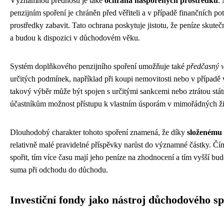
Významnou předností je také
ochrana naspořených prostředků
.
penzijním spoření je chráněn před věřiteli a v případě finančních pot
prostředky zabavit. Tato ochrana poskytuje jistotu, že peníze skute
a budou k dispozici v důchodovém věku.
Systém doplňkového penzijního spoření umožňuje také
předčasný v
určitých podmínek, například při koupi nemovitosti nebo v případě
takový výběr může být spojen s určitými sankcemi nebo ztrátou stát
účastníkům možnost přístupu k vlastním úsporám v mimořádných živ
Dlouhodobý charakter tohoto spoření znamená, že díky
složenému 
relativně malé pravidelné příspěvky narůst do významné částky. Čí
spořit, tím více času mají jeho peníze na zhodnocení a tím vyšší b
suma při odchodu do důchodu.
Investiční fondy jako nástroj důchodového s