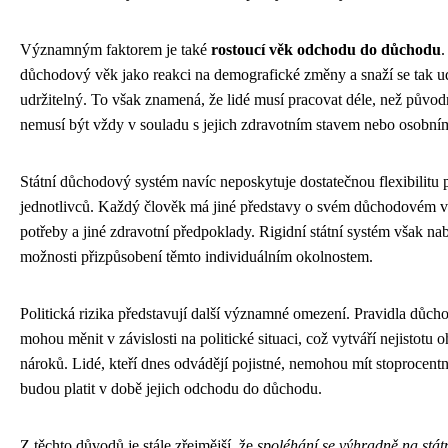
Významným faktorem je také
rostoucí věk odchodu do důchodu
.
důchodový věk jako reakci na demografické změny a snaží se tak u
udržitelný. To však znamená, že lidé musí pracovat déle, než původ
nemusí být vždy v souladu s jejich zdravotním stavem nebo osobním
Státní důchodový systém navíc neposkytuje dostatečnou flexibilitu 
jednotlivců. Každý člověk má jiné představy o svém důchodovém vě
potřeby a jiné zdravotní předpoklady. Rigidní státní systém však n
možnosti přizpůsobení těmto individuálním okolnostem.
Politická rizika představují další významné omezení. Pravidla důc
mohou měnit v závislosti na politické situaci, což vytváří nejistotu
nároků. Lidé, kteří dnes odvádějí pojistné, nemohou mít stoprocentn
budou platit v době jejich odchodu do důchodu.
Z těchto důvodů je stále zřejmější, že
spoléhání se výhradně na stát