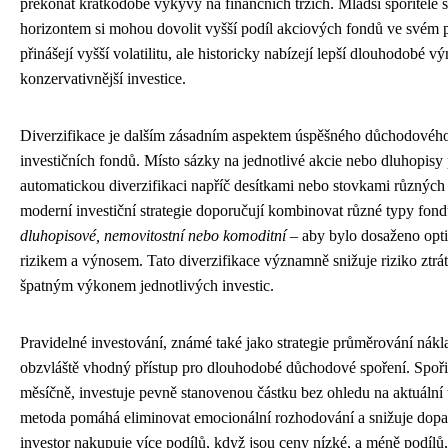
překonat krátkodobé výkyvy na finančních trzích. Mladší spořitelé s
horizontem si mohou dovolit vyšší podíl akciových fondů ve svém po
přinášejí vyšší volatilitu, ale historicky nabízejí lepší dlouhodobé v
konzervativnější investice.
Diverzifikace je dalším zásadním aspektem úspěšného důchodového
investičních fondů. Místo sázky na jednotlivé akcie nebo dluhopisy
automatickou diverzifikaci napříč desítkami nebo stovkami různýc
moderní investiční strategie doporučují kombinovat různé typy fon
dluhopisové, nemovitostní nebo komoditní
– aby bylo dosaženo opt
rizikem a výnosem. Tato diverzifikace významně snižuje riziko ztrá
špatným výkonem jednotlivých investic.
Pravidelné investování, známé také jako strategie průměrování nákl
obzvláště vhodný přístup pro dlouhodobé důchodové spoření. Spořit
měsíčně, investuje pevně stanovenou částku bez ohledu na aktuální
metoda pomáhá eliminovat emocionální rozhodování a snižuje dopad t
investor nakupuje více podílů, když jsou ceny nízké, a méně podílů