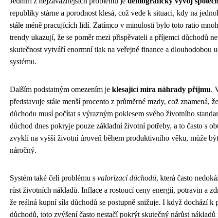
Jedním z nejzávažnějších problémů je
demografický vývoj společn
republiky stárne a porodnost klesá, což vede k situaci, kdy na jed
stále méně pracujících lidí. Zatímco v minulosti bylo toto ratio mno
trendy ukazují, že se poměr mezi přispěvateli a příjemci důchodů ne
skutečnost vytváří enormní tlak na veřejné finance a dlouhodobou u
systému.
Dalším podstatným omezením je
klesající míra náhrady příjmu
. 
představuje stále menší procento z průměrné mzdy, což znamená, že 
důchodu musí počítat s výrazným poklesem svého životního standa
důchod dnes pokryje pouze základní životní potřeby, a to často s obtí
zvyklí na vyšší životní úroveň během produktivního věku, může být
náročný.
Systém také čelí problému s
valorizací důchodů
, která často nedok
růst životních nákladů. Inflace a rostoucí ceny energií, potravin a z
že reálná kupní síla důchodů se postupně snižuje. I když dochází 
důchodů, toto zvýšení často nestačí pokrýt skutečný nárůst nákladů 