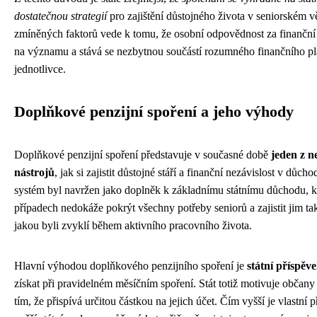
dostatečnou strategií
pro zajištění důstojného života v seniorském
zmíněných faktorů vede k tomu, že osobní odpovědnost za finanční z
na významu a stává se nezbytnou součástí rozumného finančního p
jednotlivce.
Doplňkové penzijní spoření a jeho výhody
Doplňkové penzijní spoření představuje v současné době
jeden z n
nástrojů
, jak si zajistit důstojné stáří a finanční nezávislost v dů
systém byl navržen jako doplněk k základnímu státnímu důchodu, 
případech nedokáže pokrýt všechny potřeby seniorů a zajistit jim ta
jakou byli zvyklí během aktivního pracovního života.
Hlavní výhodou doplňkového penzijního spoření je
státní příspěv
získat při pravidelném měsíčním spoření. Stát totiž motivuje obča
tím, že přispívá určitou částkou na jejich účet. Čím vyšší je vlastní 