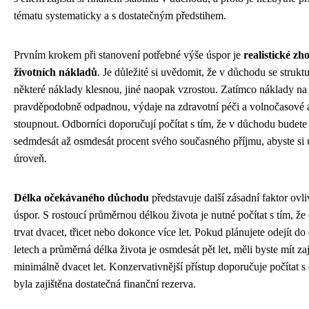
tématu systematicky a s dostatečným předstihem.
Prvním krokem při stanovení potřebné výše úspor je
realistické z
životních nákladů
. Je důležité si uvědomit, že v důchodu se struk
některé náklady klesnou, jiné naopak vzrostou. Zatímco náklady n
pravděpodobně odpadnou, výdaje na zdravotní péči a volnočasové 
stoupnout. Odborníci doporučují počítat s tím, že v důchodu budete 
sedmdesát až osmdesát procent svého současného příjmu, abyste si 
úroveň.
Délka očekávaného důchodu
představuje další zásadní faktor ovl
úspor. S rostoucí průměrnou délkou života je nutné počítat s tím, 
trvat dvacet, třicet nebo dokonce více let. Pokud plánujete odejít d
letech a průměrná délka života je osmdesát pět let, měli byste mít za
minimálně dvacet let. Konzervativnější přístup doporučuje počítat 
byla zajištěna dostatečná finanční rezerva.