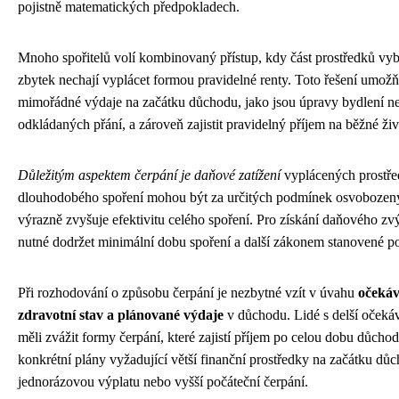
pojistně matematických předpokladech.
Mnoho spořitelů volí kombinovaný přístup, kdy část prostředků vy
zbytek nechají vyplácet formou pravidelné renty. Toto řešení umožň
mimořádné výdaje na začátku důchodu, jako jsou úpravy bydlení n
odkládaných přání, a zároveň zajistit pravidelný příjem na běžné živ
Důležitým aspektem čerpání je daňové zatížení
vyplácených prostře
dlouhodobého spoření mohou být za určitých podmínek osvobozeny
výrazně zvyšuje efektivitu celého spoření. Pro získání daňového z
nutné dodržet minimální dobu spoření a další zákonem stanovené 
Při rozhodování o způsobu čerpání je nezbytné vzít v úvahu
očekáv
zdravotní stav a plánované výdaje
v důchodu. Lidé s delší očeká
měli zvážit formy čerpání, které zajistí příjem po celou dobu důchod
konkrétní plány vyžadující větší finanční prostředky na začátku dů
jednorázovou výplatu nebo vyšší počáteční čerpání.