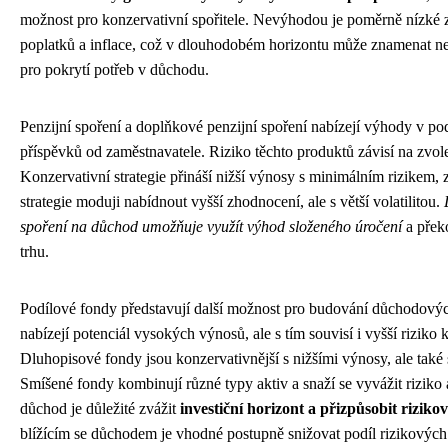
možnost pro konzervativní spořitele. Nevýhodou je poměrně nízké 
poplatků a inflace, což v dlouhodobém horizontu může znamenat n
pro pokrytí potřeb v důchodu.
Penzijní spoření a doplňkové penzijní spoření nabízejí výhody v p
příspěvků od zaměstnavatele. Riziko těchto produktů závisí na zvol
Konzervativní strategie přináší nižší výnosy s minimálním rizikem
strategie moduji nabídnout vyšší zhodnocení, ale s větší volatilitou.
spoření na důchod umožňuje využít výhod složeného úročení
a přek
trhu.
Podílové fondy představují další možnost pro budování důchodový
nabízejí potenciál vysokých výnosů, ale s tím souvisí i vyšší riziko 
Dluhopisové fondy jsou konzervativnější s nižšími výnosy, ale také s
Smíšené fondy kombinují různé typy aktiv a snaží se vyvážit riziko 
důchod je důležité zvážit
investiční horizont a přizpůsobit riziko
blížícím se důchodem je vhodné postupně snižovat podíl rizikových 