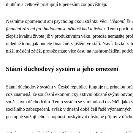
dluhům a celkově přistupují k penězům zodpovědněji.
Nesmíme opomenout ani psychologickou stránku věci.
Vědomí, že a
finanční zázemí pro budoucnost, přináší klid a jistotu
. Tento pocit 
zlepšit kvalitu života již v produktivním věku, protože nemusíte proží
ohledně toho, jak budete finančně zajištěni ve stáří. Navíc brzké z
nižší měsíční zátěž, protože máte více času na nashromáždění potře
Státní důchodový systém a jeho omezení
Státní důchodový systém v České republice funguje na principu pr
což znamená, že současní ekonomicky aktivní občané svými odvod
současným důchodcům. Tento systém se v minulosti osvědčil jako sp
sociálního zabezpečení, avšak v dnešní době čelí řadě významných 
postupně snižují jeho schopnost poskytovat důstojné příjmy v důc