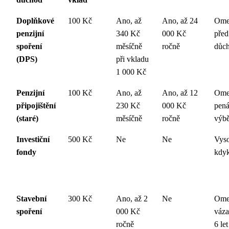
Doplňkové
100 Kč
Ano, až
Ano, až 24
Ome
penzijní
340 Kč
000 Kč
před
spoření
měsíčně
ročně
důc
(DPS)
při vkladu
1 000 Kč
Penzijní
100 Kč
Ano, až
Ano, až 12
Ome
připojištění
230 Kč
000 Kč
pená
(staré)
měsíčně
ročně
výb
Investiční
500 Kč
Ne
Ne
Vys
fondy
kdyk
Stavební
300 Kč
Ano, až 2
Ne
Ome
spoření
000 Kč
váza
ročně
6 let