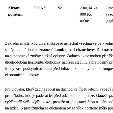
Životní
500 Kč
Ne
Ano, až 24
Ome
pojištění
000 Kč
vys
ročně
popl
Základní myšlenkou diverzifikace je nenechat všechna vejce v jed
spoření na důchod to znamená
kombinovat různé investiční nástr
na ekonomické změny a tržní výkyvy. Zatímco akcie mohou přináše
dlouhodobém horizontu, dluhopisy nabízejí stabilitu a pravidelný p
fondy zase poskytují ochranu před inflací a komodity mohou fungov
ekonomické nejistoty.
Pro člověka, který začína spořit na důchod ve třiceti letech, vypadá i
pro někoho, kdo je padesát let před odchodem do penze.
Mladší spo
vyšší podíl rizikovějších aktiv
, protože mají dostatek času na překon
na trzích. S přibližujícím se důchodem by se však portfolio mělo po