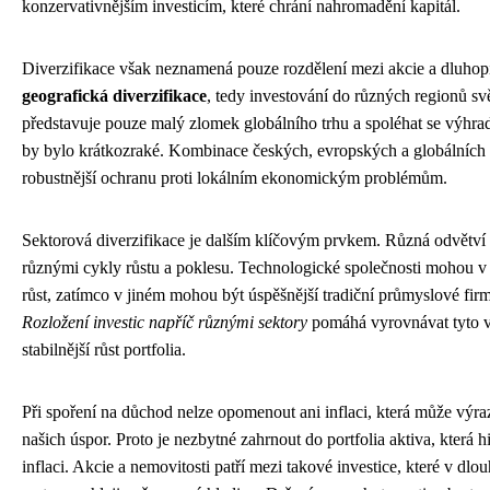
konzervativnějším investicím, které chrání nahromadění kapitál.
Diverzifikace však neznamená pouze rozdělení mezi akcie a dluhopis
geografická diverzifikace
, tedy investování do různých regionů s
představuje pouze malý zlomek globálního trhu a spoléhat se výhra
by bylo krátkozraké. Kombinace českých, evropských a globálních 
robustnější ochranu proti lokálním ekonomickým problémům.
Sektorová diverzifikace je dalším klíčovým prvkem. Různá odvětví
různými cykly růstu a poklesu. Technologické společnosti mohou 
růst, zatímco v jiném mohou být úspěšnější tradiční průmyslové firm
Rozložení investic napříč různými sektory
pomáhá vyrovnávat tyto v
stabilnější růst portfolia.
Při spoření na důchod nelze opomenout ani inflaci, která může výraz
našich úspor. Proto je nezbytné zahrnout do portfolia aktiva, která h
inflaci. Akcie a nemovitosti patří mezi takové investice, které v d