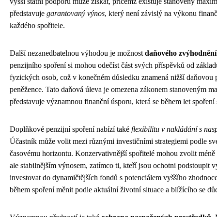
vyšší státní podporu může získat, přičemž existuje stanovený maxim
představuje
garantovaný výnos
, který není závislý na výkonu finančn
každého spořitele.
Další nezanedbatelnou výhodou je možnost
daňového zvýhodnění
penzijního spoření si mohou odečíst část svých příspěvků od základ
fyzických osob, což v konečném důsledku znamená nižší daňovou p
peněžence. Tato daňová úleva je omezena zákonem stanoveným max
představuje významnou finanční úsporu, která se během let spoření s
Doplňkové penzijní spoření nabízí také
flexibilitu v nakládání s na
Účastník může volit mezi různými investičními strategiemi podle sv
časovému horizontu. Konzervativnější spořitelé mohou zvolit méně 
ale stabilnějším výnosem, zatímco ti, kteří jsou ochotni podstoupit 
investovat do dynamičtějších fondů s potenciálem vyššího zhodnocení
během spoření měnit podle aktuální životní situace a blížícího se d