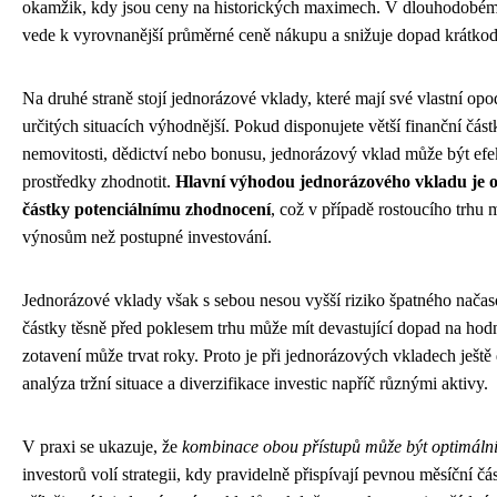
okamžik, kdy jsou ceny na historických maximech. V dlouhodobém 
vede k vyrovnanější průměrné ceně nákupu a snižuje dopad krátko
Na druhé straně stojí jednorázové vklady, které mají své vlastní op
určitých situacích výhodnější. Pokud disponujete větší finanční část
nemovitosti, dědictví nebo bonusu, jednorázový vklad může být efekt
prostředky zhodnotit.
Hlavní výhodou jednorázového vkladu je o
částky potenciálnímu zhodnocení
, což v případě rostoucího trhu
výnosům než postupné investování.
Jednorázové vklady však s sebou nesou vyšší riziko špatného načaso
částky těsně před poklesem trhu může mít devastující dopad na hodn
zotavení může trvat roky. Proto je při jednorázových vkladech ještě d
analýza tržní situace a diverzifikace investic napříč různými aktivy.
V praxi se ukazuje, že
kombinace obou přístupů může být optimáln
investorů volí strategii, kdy pravidelně přispívají pevnou měsíční č