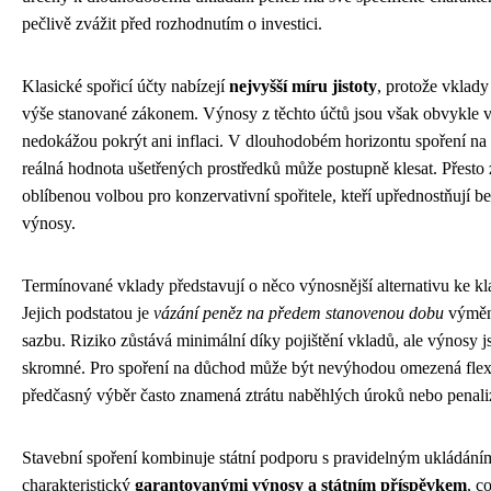
pečlivě zvážit před rozhodnutím o investici.
Klasické spořicí účty nabízejí
nejvyšší míru jistoty
, protože vklady
výše stanované zákonem. Výnosy z těchto účtů jsou však obvykle v
nedokážou pokrýt ani inflaci. V dlouhodobém horizontu spoření na
reálná hodnota ušetřených prostředků může postupně klesat. Přesto z
oblíbenou volbou pro konzervativní spořitele, kteří upřednostňují b
výnosy.
Termínované vklady představují o něco výnosnější alternativu ke k
Jejich podstatou je
vázání peněz na předem stanovenou dobu
výměn
sazbu. Riziko zůstává minimální díky pojištění vkladů, ale výnosy js
skromné. Pro spoření na důchod může být nevýhodou omezená flexib
předčasný výběr často znamená ztrátu naběhlých úroků nebo penali
Stavební spoření kombinuje státní podporu s pravidelným ukládáním
charakteristický
garantovanými výnosy a státním příspěvkem
, c