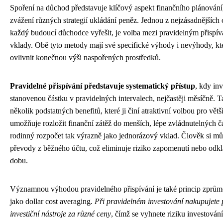
Spoření na důchod představuje klíčový aspekt finančního plánování,
zvážení různých strategií ukládání peněz. Jednou z nejzásadnějších 
každý budoucí důchodce vyřešit, je volba mezi pravidelným přispí
vklady. Obě tyto metody mají své specifické výhody i nevýhody, 
ovlivnit konečnou výši naspořených prostředků.
Pravidelné přispívání představuje systematický přístup
, kdy in
stanovenou částku v pravidelných intervalech, nejčastěji měsíčně. T
několik podstatných benefitů, které ji činí atraktivní volbou pro větš
umožňuje rozložit finanční zátěž do menších, lépe zvládnutelných čá
rodinný rozpočet tak výrazně jako jednorázový vklad. Člověk si mů
převody z běžného účtu, což eliminuje riziko zapomenutí nebo odkl
dobu.
Významnou výhodou pravidelného přispívání je také princip zprů
jako dollar cost averaging.
Při pravidelném investování nakupujete p
investiční nástroje za různé ceny
, čímž se vyhnete riziku investován