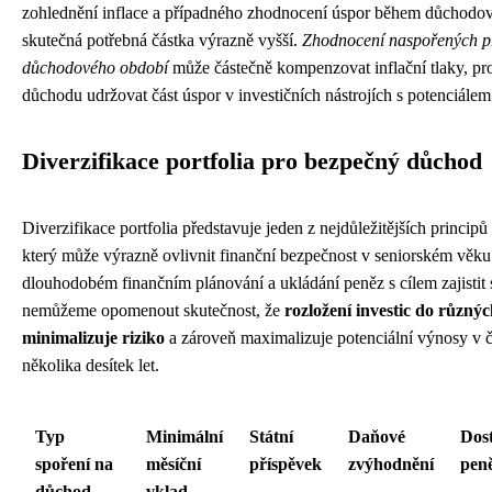
zohlednění inflace a případného zhodnocení úspor během důchodo
skutečná potřebná částka výrazně vyšší.
Zhodnocení naspořených p
důchodového období
může částečně kompenzovat inflační tlaky, pro
důchodu udržovat část úspor v investičních nástrojích s potenciálem
Diverzifikace portfolia pro bezpečný důchod
Diverzifikace portfolia představuje jeden z nejdůležitějších principů
který může výrazně ovlivnit finanční bezpečnost v seniorském věk
dlouhodobém finančním plánování a ukládání peněz s cílem zajistit s
nemůžeme opomenout skutečnost, že
rozložení investic do různýc
minimalizuje riziko
a zároveň maximalizuje potenciální výnosy v 
několika desítek let.
Typ
Minimální
Státní
Daňové
Dos
spoření na
měsíční
příspěvek
zvýhodnění
pen
důchod
vklad