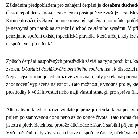
Základním předpokladem pro zahájení čerpání je
dosažení důchod
České republice stanoven zákonem a postupně se zvyšuje v závislost
Kromě dosažení věkové hranice musí být splněna i podmínka potřebn
je nezbytná pro nárok na starobní důchod ze státního systému. V p
penzijního spoření existují specifická pravidla, která určují, kdy lze
naspořených prostředků.
Způsob čerpání naspořených prostředků závisí na typu produktu, kte
zvolen.
Účastníci doplňkového penzijního spoření
mají k dispozici n
Nejčastější formou je jednorázové vyrovnání, kdy je celá naspořená
zhodnocení vyplacena najednou. Tato možnost je vhodná pro ty, kteř
prostředky k větší investici nebo mají vlastní strategii pro správu fi
Alternativou k jednorázové výplatě je
penzijní renta
, která poskyt
příjem po stanovenou dobu nebo až do konce života. Tato forma čerp
jistotu a předvídatelnost, protože důchodce získává stabilní příjem
Výše měsíční renty závisí na celkové naspořené částce, očekávané d