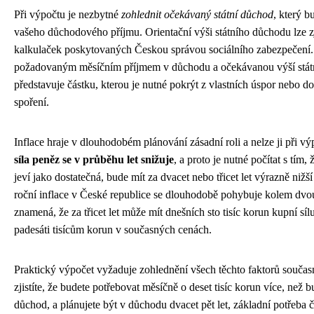
Při výpočtu je nezbytné
zohlednit očekávaný státní důchod
, který b
vašeho důchodového příjmu. Orientační výši státního důchodu lze zj
kalkulaček poskytovaných Českou správou sociálního zabezpečení.
požadovaným měsíčním příjmem v důchodu a očekávanou výší stá
představuje částku, kterou je nutné pokrýt z vlastních úspor nebo
spoření.
Inflace hraje v dlouhodobém plánování zásadní roli a nelze ji při v
síla peněz se v průběhu let snižuje
, a proto je nutné počítat s tím, 
jeví jako dostatečná, bude mít za dvacet nebo třicet let výrazně niž
roční inflace v České republice se dlouhodobě pohybuje kolem dvou 
znamená, že za třicet let může mít dnešních sto tisíc korun kupní síl
padesáti tisícům korun v současných cenách.
Praktický výpočet vyžaduje zohlednění všech těchto faktorů součas
zjistíte, že budete potřebovat měsíčně o deset tisíc korun více, než bu
důchod, a plánujete být v důchodu dvacet pět let, základní potřeba č