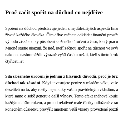
Proč začít spořit na důchod co nejdříve
Spoření na důchod představuje jeden z nejdůležitějších aspektů fin
životě každého člověka. Čím dříve začnete odkládat finanční prostře
výhodu získáte díky působení složeného úročení a času, který pracu
Mnohé studie ukazují, že lidé, kteří začnou spořit na důchod ve svý
nakonec nashromáždit výrazně vyšší částku než ti, kteří s tímto kroke
čtyřiceti let.
Síla složeného úročení je jedním z hlavních důvodů, proč je brz
důchod tak zásadní
. Když investujete peníze v mladém věku, vaše
desetiletí na to, aby rostly nejen díky vašim pravidelným vkladům, 
které samo o sobě generuje další výnosy. Tento efekt sněhové koule
každým dalším rokem, a proto i relativně malé částky odložené v 
konečném důsledku převýšit mnohem větší vklady provedené pozdě