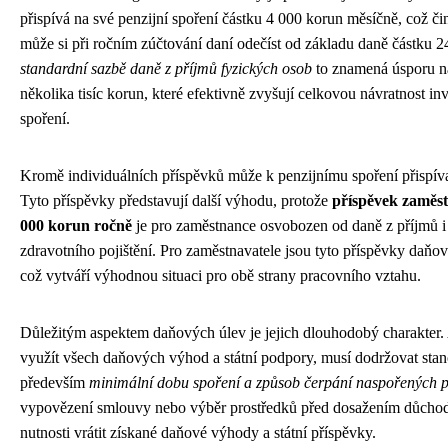
přispívá na své penzijní spoření částku 4 000 korun měsíčně, což či
může si při ročním zúčtování daní odečíst od základu daně částku 
standardní sazbě daně z příjmů fyzických osob
to znamená úsporu na
několika tisíc korun, které efektivně zvyšují celkovou návratnost in
spoření.
Kromě individuálních příspěvků může k penzijnímu spoření přispíva
Tyto příspěvky představují další výhodu, protože
příspěvek zaměst
000 korun ročně
je pro zaměstnance osvobozen od daně z příjmů i
zdravotního pojištění. Pro zaměstnavatele jsou tyto příspěvky daň
což vytváří výhodnou situaci pro obě strany pracovního vztahu.
Důležitým aspektem daňových úlev je jejich dlouhodobý charakter.
využít všech daňových výhod a státní podpory, musí dodržovat st
především
minimální dobu spoření a způsob čerpání naspořených p
vypovězení smlouvy nebo výběr prostředků před dosažením důcho
nutnosti vrátit získané daňové výhody a státní příspěvky.