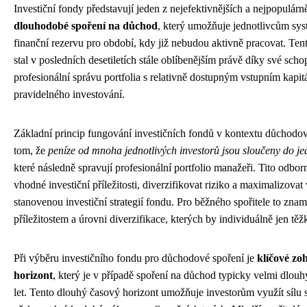
Investiční fondy představují jeden z nejefektivnějších a nejpopulárně
dlouhodobé spoření na důchod
, který umožňuje jednotlivcům sy
finanční rezervu pro období, kdy již nebudou aktivně pracovat. Ten
stal v posledních desetiletích stále oblíbenějším právě díky své sch
profesionální správu portfolia s relativně dostupným vstupním kapi
pravidelného investování.
Základní princip fungování investičních fondů v kontextu důchodo
tom, že
peníze od mnoha jednotlivých investorů jsou sloučeny do je
které následně spravují profesionální portfolio manažeři. Tito odborn
vhodné investiční příležitosti, diverzifikovat riziko a maximalizova
stanovenou investiční strategií fondu. Pro běžného spořitele to znam
příležitostem a úrovni diverzifikace, kterých by individuálně jen těž
Při výběru investičního fondu pro důchodové spoření je
klíčové zoh
horizont
, který je v případě spoření na důchod typicky velmi dlouhý
let. Tento dlouhý časový horizont umožňuje investorům využít sílu 