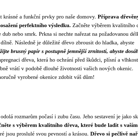
it krásné a funkční prvky pro naše domovy.
Příprava dřevěn
osažení perfektního výsledku.
Začněte výběrem kvalitního 
e dub nebo smrk. Prkna si nechte nařezat na požadovanou dél
 dílně. Následně je důležité dřevo zbrousit do hladka, abyste
ijte brusný papír s postupně jemnější zrnitostí, abyste dosáh
egnaci dřeva, která ho ochrání před škůdci, plísní a vlhkost
ně vrátí v podobě dlouhé životnosti vašich nových okenic.
stnoručně vyrobené okenice zdobit váš dům!
odolá rozmarům počasí i zubu času. Jeho sestavení je jako sk
něte s výběrem kvalitního dřeva, které bude ladit s vaším
é jsou proslulé svou pevností a krásou.
Dřevo si pečlivě nař