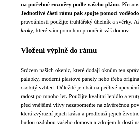
na potřebné rozměry podle vašeho plánu
. Přesnos
Jednotlivé části rámu pak spojte pomocí voděodo
pravoúhlosti použijte truhlářský úhelník a svěrky.
kroky
, které vám pomohou proměnit váš domov.
Vložení výplně do rámu
Srdcem našich okenic, které dodají oknům ten sprá
palubky, moderní plastové panely nebo třeba originá
osobitý vzhled. Důležité je dbát na pečlivé upevněn
radost po mnoho let. Použijte kvalitní lepidlo a vru
před vnějšími vlivy nezapomeňte na závěrečnou pov
která zvýrazní jejich krásu a prodlouží jejich životno
budou ozdobou vašeho domova a zdrojem hrdosti na 