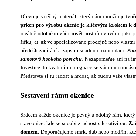
Dřevo je vděčný materiál, který nám umožňuje tvoř
prken pro výrobu okenic je klíčovým krokem k d
ideálně odolného vůči povětrnostním vlivům, jako j
šířku, ať už ve specializované prodejně nebo vlastní
předešli zadírání a zajistili snadnou manipulaci.
Použ
sametově hebkého povrchu.
Nezapomeňte ani na impr
Investice do kvalitní impregnace se vám mnohonásob
Představte si tu radost a hrdost, až budou vaše vla
Sestavení rámu okenice
Srdcem každé okenice je pevný a odolný rám, který 
stavebnice, kde se snoubí zručnost s kreativitou.
Zač
domem
. Doporučujeme smrk, dub nebo modřín, kter