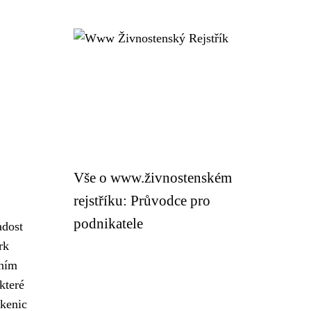
Vše o www.živnostenském
rejstříku: Průvodce pro
podnikatele
adost
rk
tním
které
okenic