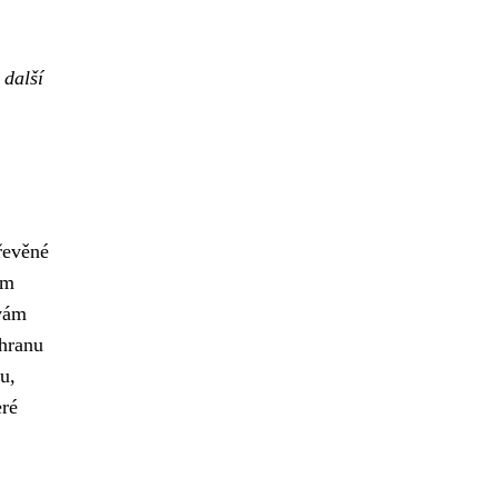
.
 další
řevěné
ím
 vám
chranu
u,
eré