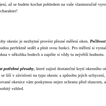
ojení, až se budete kochat pohledem na vaše vlastnoručně vyr
charakter!
by okenic je nezbytné provést přesné měření oken.
Pečlivost
budou perfektně sedět a plnit svou funkci. Pro měření si vystač
na v několika bodech a zapište si vždy tu největší hodnotu.
at potřebné přesahy
, které zajistí dostatečné krytí okenního o
se liší v závislosti na typu okenic a způsobu jejich uchycení,
ované okenice vám poskytnou nejen ochranu před sluncem, a
sobitý vzhled.