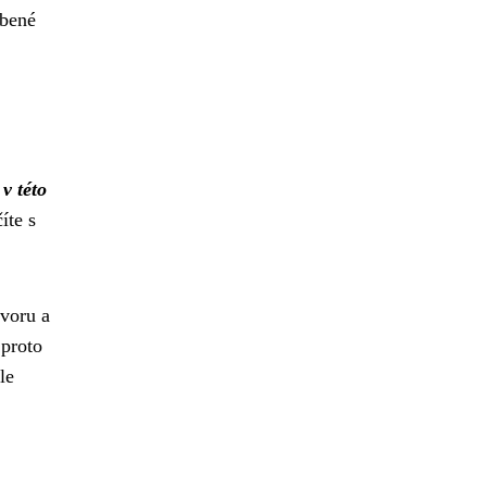
obené
 v této
íte s
tvoru a
 proto
le