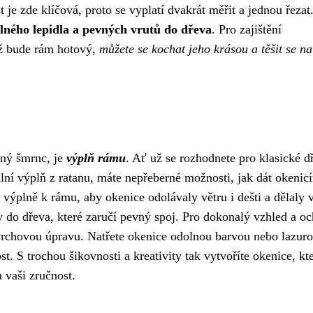
t je zde klíčová, proto se vyplatí dvakrát měřit a jednou řezat
lného lepidla a pevných vrutů do dřeva
. Pro zajištění
 Až bude rám hotový,
můžete se kochat jeho krásou a těšit se na
vný šmrnc, je
výplň rámu
. Ať už se rozhodnete pro klasické d
lní výplň z ratanu, máte nepřeberné možnosti, jak dát okenic
í výplně k rámu, aby okenice odolávaly větru i dešti a dělaly
ty do dřeva, které zaručí pevný spoj. Pro dokonalý vzhled a o
rchovou úpravu. Natřete okenice odolnou barvou nebo lazuro
st. S trochou šikovnosti a kreativity tak vytvoříte okenice, kt
vaši zručnost.