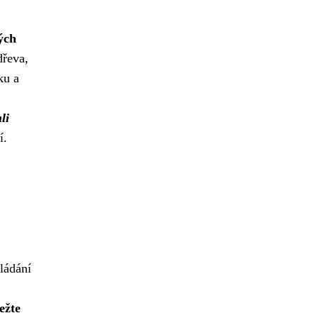
ých
dřeva,
ku a
li
í.
ládání
ežte