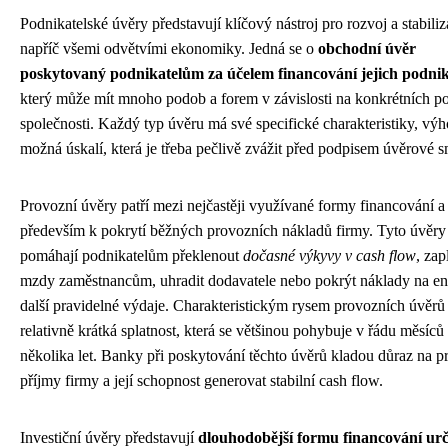
Podnikatelské úvěry představují klíčový nástroj pro rozvoj a stabiliz
napříč všemi odvětvími ekonomiky. Jedná se o
obchodní úvěr
poskytovaný podnikatelům za účelem financování jejich podni
který může mít mnoho podob a forem v závislosti na konkrétních p
společnosti. Každý typ úvěru má své specifické charakteristiky, výh
možná úskalí, která je třeba pečlivě zvážit před podpisem úvěrové 
Provozní úvěry patří mezi nejčastěji využívané formy financování a 
především k pokrytí běžných provozních nákladů firmy. Tyto úvěry
pomáhají podnikatelům překlenout
dočasné výkyvy v cash flow
, zapl
mzdy zaměstnancům, uhradit dodavatele nebo pokrýt náklady na en
další pravidelné výdaje. Charakteristickým rysem provozních úvěrů j
relativně krátká splatnost, která se většinou pohybuje v řádu měsíců
několika let. Banky při poskytování těchto úvěrů kladou důraz na p
příjmy firmy a její schopnost generovat stabilní cash flow.
Investiční úvěry představují
dlouhodobější formu financování ur