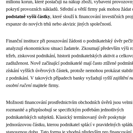
milionu korun, které postačují na nákup zboží, vybavení provozov
pokrytí provozních nákladů. Střední a větší firmy pak mohou žádat 
podstatně vyšší částky
, které slouží k financování investičních proj
expanze do nových trhů nebo akvizic jiných společností.
Finanční instituce při posuzování žádosti o podnikatelský úvěr pečl
analyzují ekonomickou situaci žadatele. Zkoumají především výši r
tržeb, ziskovost podnikání, historii podnikatelských aktivit a celkov
zadluženost. Nově začínající podnikatelé mají často ztížené podmín
získání vyšších úvěrových částek, protože nemohou prokázat stabiln
z podnikání. V takových případech banky vyžadují
vyšší zajištění 
osobní ručení
majitele firmy.
Možnosti financování prostřednictvím obchodních úvěrů jsou velmi
rozmanité a přizpůsobují se specifickým potřebám jednotlivých
podnikatelských subjektů. Klasický termínovaný úvěr poskytuje
jednorázovou částku, kterou podnikatel splácí v pravidelných splát
stanovenou dobu. Tato forma je vhodná především pro financování