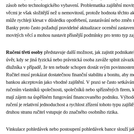
zásob nebo technologického vybavení. Problematika zajištění movi
věcmi je však složitější než u nemovitostí, protože hodnota těchto ak
může rychleji klesat v důsledku opotřebení, zastarávání nebo změn n
Banky proto často požadují pravidelné aktualizace ocenění zastave
movitých věcí a mohou nastavit přísnější podmínky pro tento typ zaj
Ručení třetí osoby
představuje další možnost, jak zajistit podnikate
úvěr, kdy se jiná fyzická nebo právnická osoba zaváže splnit závaz
dlužníka v případě, že ten nebude schopen dostát svým povinnoste
Ručitel musí prokázat dostatečnou finanční stabilitu a bonitu, aby m
bankou akceptován jako vhodné zajištění. V praxi se často setkává
ručením vlastníků společnosti, společníků nebo spřízněných firem, k
mají zájem na úspěšném fungování financovaného podniku. Výhod
ručení je relativní jednoduchost a rychlost zřízení tohoto typu zajiště
druhou stranu ručitel vstupuje do značného osobního rizika.
Vinkulace pohledávek nebo postoupení pohledávek bance slouží jak