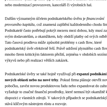
nebo modernizací provozoven, kanceláří či výrobních hal.
Dalším významným účelem podnikatelského úvěru je
financování
provozního kapitálu
, což znamená zajištění každodenního chodu fir
Podnikatelé často potřebují pokrýt mezeru mezi dobou, kdy musí zap
svým dodavatelům, a okamžikem, kdy obdrží platby od svých odběr
Tato časová prodleva může způsobit problémy s cash flow, které
podnikatelský úvěr efektivně řeší. Právě udržení plynulého cash flo
mnoho firem kritickým faktorem přežití, zejména v obdobích sezón
výkyvů nebo při realizaci větších zakázek.
Podnikatelské úvěry se také hojně využívají při
expanzi podnikání
nových oblastí nebo na nové trhy
. Pokud firma plánuje otevřít n
pobočku, zavést novou produktovou řadu nebo expandovat do zahra
vyžaduje to značné finanční prostředky, které nemusí být okamžitě 
dispozici z vlastních zdrojů. V takových případech se podnikatelsk
stává klíčovým nástrojem růstu a rozvoje.