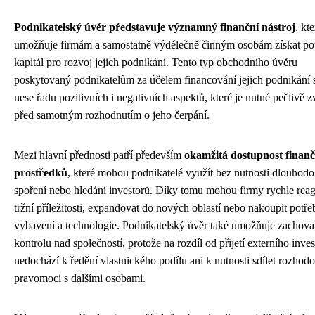
Podnikatelský úvěr představuje významný finanční nástroj
, kt
umožňuje firmám a samostatně výdělečně činným osobám získat po
kapitál pro rozvoj jejich podnikání. Tento typ obchodního úvěru
poskytovaný podnikatelům za účelem financování jejich podnikání 
nese řadu pozitivních i negativních aspektů, které je nutné pečlivě z
před samotným rozhodnutím o jeho čerpání.
Mezi hlavní přednosti patří především
okamžitá dostupnost finan
prostředků
, které mohou podnikatelé využít bez nutnosti dlouhod
spoření nebo hledání investorů. Díky tomu mohou firmy rychle rea
tržní příležitosti, expandovat do nových oblastí nebo nakoupit potř
vybavení a technologie. Podnikatelský úvěr také umožňuje zachova
kontrolu nad společností, protože na rozdíl od přijetí externího inves
nedochází k ředění vlastnického podílu ani k nutnosti sdílet rozhod
pravomoci s dalšími osobami.