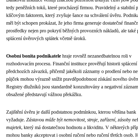
tedy peněžních toků, které procházejí firmou. Pravidelný a stabilní p
klíčovým faktorem, který zvyšuje šance na schválení úvěru. Podnik
měl být schopen prokázat, že jeho firma generuje dostatečné finančn
prostředky nejen pro pokrytí běžných provozních nákladů, ale také 
splácení úvěrových splátek včetně úroků.
Osobní bonita podnikatele
hraje rovněž nezanedbatelnou roli v
rozhodovacím procesu. Finanční instituce prověřují historii splácení
předchozích závazků, přičemž jakékoli záznamy o prodlení nebo ne
půjček mohou výrazně snížit pravděpodobnost získání nového úvěr
Registry dlužníků jsou standardně konzultovány a negativní záznam
obsažené představují vážnou překážku.
Zajištění úvěru je další podstatnou podmínkou, kterou většina bank
vyžaduje.
Zástavou může být nemovitost, stroje, zařízení, zásoby ne
majetek
, který má dostatečnou hodnotu a likviditu. V některých pří
mohou banky akceptovat i osobní ručení nebo ručení třetích osob. 