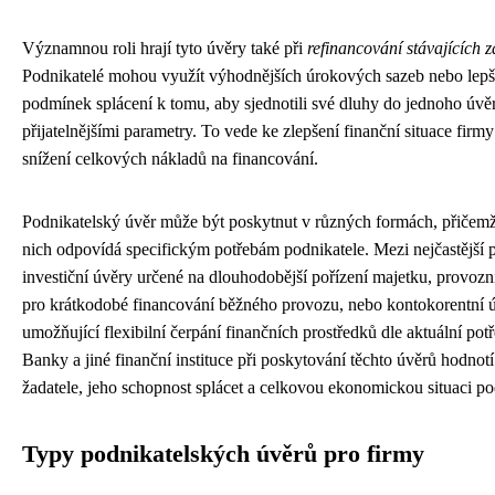
Významnou roli hrají tyto úvěry také při
refinancování stávajících 
Podnikatelé mohou využít výhodnějších úrokových sazeb nebo lepš
podmínek splácení k tomu, aby sjednotili své dluhy do jednoho úvě
přijatelnějšími parametry. To vede ke zlepšení finanční situace firmy
snížení celkových nákladů na financování.
Podnikatelský úvěr může být poskytnut v různých formách, přičem
nich odpovídá specifickým potřebám podnikatele. Mezi nejčastější p
investiční úvěry určené na dlouhodobější pořízení majetku, provozn
pro krátkodobé financování běžného provozu, nebo kontokorentní 
umožňující flexibilní čerpání finančních prostředků dle aktuální pot
Banky a jiné finanční instituce při poskytování těchto úvěrů hodnotí
žadatele, jeho schopnost splácet a celkovou ekonomickou situaci po
Typy podnikatelských úvěrů pro firmy