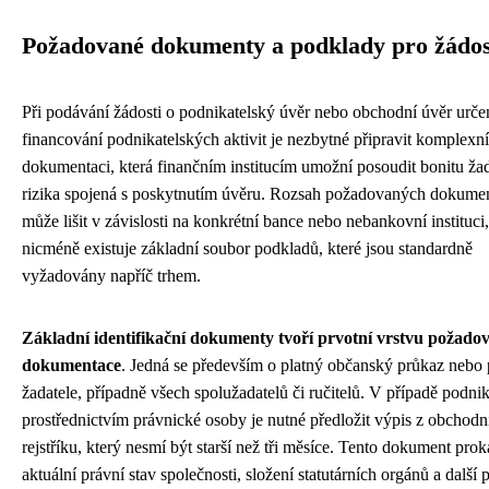
Požadované dokumenty a podklady pro žádos
Při podávání žádosti o podnikatelský úvěr nebo obchodní úvěr urče
financování podnikatelských aktivit je nezbytné připravit komplexní
dokumentaci, která finančním institucím umožní posoudit bonitu žad
rizika spojená s poskytnutím úvěru. Rozsah požadovaných dokume
může lišit v závislosti na konkrétní bance nebo nebankovní instituci,
nicméně existuje základní soubor podkladů, které jsou standardně
vyžadovány napříč trhem.
Základní identifikační dokumenty tvoří prvotní vrstvu požado
dokumentace
. Jedná se především o platný občanský průkaz nebo 
žadatele, případně všech spolužadatelů či ručitelů. V případě podni
prostřednictvím právnické osoby je nutné předložit výpis z obchodn
rejstříku, který nesmí být starší než tři měsíce. Tento dokument prok
aktuální právní stav společnosti, složení statutárních orgánů a další 