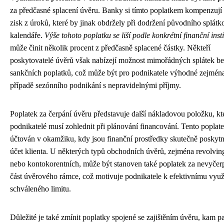
za předčasné splacení úvěru. Banky si tímto poplatkem kompenzují 
zisk z úroků, které by jinak obdržely při dodržení původního splát
kalendáře.
Výše tohoto poplatku se liší podle konkrétní finanční inst
může činit několik procent z předčasně splacené částky. Někteří
poskytovatelé úvěrů však nabízejí možnost mimořádných splátek b
sankčních poplatků, což může být pro podnikatele výhodné zejmén
případě sezónního podnikání s nepravidelnými příjmy.
Poplatek za čerpání úvěru představuje další nákladovou položku, kt
podnikatelé musí zohlednit při plánování financování. Tento poplate
účtován v okamžiku, kdy jsou finanční prostředky skutečně poskyt
účet klienta. U některých typů obchodních úvěrů, zejména revolvi
nebo kontokorentních, může být stanoven také poplatek za nevyče
část úvěrového rámce, což motivuje podnikatele k efektivnímu využ
schváleného limitu.
Důležité je také zmínit poplatky spojené se zajištěním úvěru, kam pa