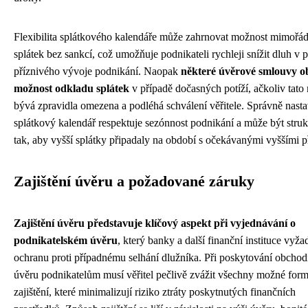
Flexibilita splátkového kalendáře může zahrnovat možnost mimořá
splátek bez sankcí, což umožňuje podnikateli rychleji snížit dluh v 
příznivého vývoje podnikání. Naopak
některé úvěrové smlouvy o
možnost odkladu splátek
v případě dočasných potíží, ačkoliv tato
bývá zpravidla omezena a podléhá schválení věřitele. Správně nast
splátkový kalendář respektuje sezónnost podnikání a může být stru
tak, aby vyšší splátky připadaly na období s očekávanými vyššími p
Zajištění úvěru a požadované záruky
Zajištění úvěru představuje klíčový aspekt při vyjednávání o
podnikatelském úvěru
, který banky a další finanční instituce vyža
ochranu proti případnému selhání dlužníka. Při poskytování obcho
úvěru podnikatelům musí věřitel pečlivě zvážit všechny možné for
zajištění, které minimalizují riziko ztráty poskytnutých finančních