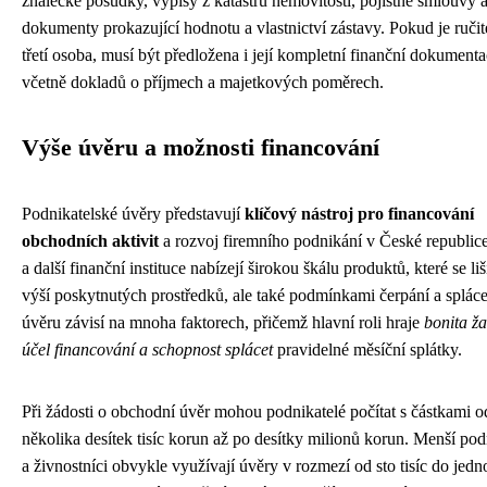
znalecké posudky, výpisy z katastru nemovitostí, pojistné smlouvy a
dokumenty prokazující hodnotu a vlastnictví zástavy. Pokud je ruči
třetí osoba, musí být předložena i její kompletní finanční dokument
včetně dokladů o příjmech a majetkových poměrech.
Výše úvěru a možnosti financování
Podnikatelské úvěry představují
klíčový nástroj pro financování
obchodních aktivit
a rozvoj firemního podnikání v České republic
a další finanční instituce nabízejí širokou škálu produktů, které se liš
výší poskytnutých prostředků, ale také podmínkami čerpání a splác
úvěru závisí na mnoha faktorech, přičemž hlavní roli hraje
bonita ža
účel financování a schopnost splácet
pravidelné měsíční splátky.
Při žádosti o obchodní úvěr mohou podnikatelé počítat s částkami o
několika desítek tisíc korun až po desítky milionů korun. Menší pod
a živnostníci obvykle využívají úvěry v rozmezí od sto tisíc do jed