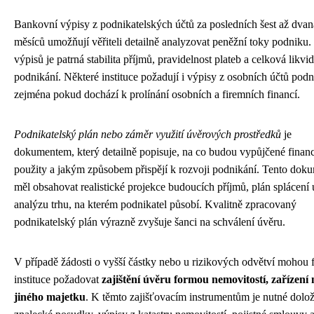
Bankovní výpisy z podnikatelských účtů za posledních šest až dvan
měsíců umožňují věřiteli detailně analyzovat peněžní toky podniku.
výpisů je patrná stabilita příjmů, pravidelnost plateb a celková likvid
podnikání. Některé instituce požadují i výpisy z osobních účtů podn
zejména pokud dochází k prolínání osobních a firemních financí.
Podnikatelský plán nebo záměr využití úvěrových prostředků
je
dokumentem, který detailně popisuje, na co budou vypůjčené finan
použity a jakým způsobem přispějí k rozvoji podnikání. Tento dok
měl obsahovat realistické projekce budoucích příjmů, plán splácení 
analýzu trhu, na kterém podnikatel působí. Kvalitně zpracovaný
podnikatelský plán výrazně zvyšuje šanci na schválení úvěru.
V případě žádosti o vyšší částky nebo u rizikových odvětví mohou 
instituce požadovat
zajištění úvěru formou nemovitostí, zařízení
jiného majetku
. K těmto zajišťovacím instrumentům je nutné dolož