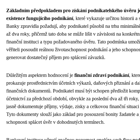
Základním předpokladem pro získání podnikatelského úvěru j
existence fungujícího podnikání
, které vykazuje určitou historii a s
Banky zpravidla požadují, aby podnikatel působil na trhu minimáln
až dva roky, přičemž tato doba se může lišit v závislosti na konkrétn
finanční instituci a typu požadovaného úvěru. Tato podmínka umož
věřiteli posoudit reálnou životaschopnost podnikání a jeho schopnos
generovat dostatečný příjem pro splácení závazků.
Důležitým aspektem hodnocení je
finanční zdraví podnikání
, kter
prokazuje prostřednictvím účetních výkazů, daňových přiznání a da
finančních dokumentů. Podnikatel musí být schopen předložit komp
účetnictví za předchozí období, obvykle za poslední dva až tři roky,
jasně dokumentuje příjmy, výdaje, zisky a celkovou finanční situaci
Tyto dokumenty slouží jako základ pro posouzení bonity žadatele a
schopnosti splácet úvěr v dohodnutých termínech.
Bankovní instituce věnují značnou pozornost
analýze cash flow pod