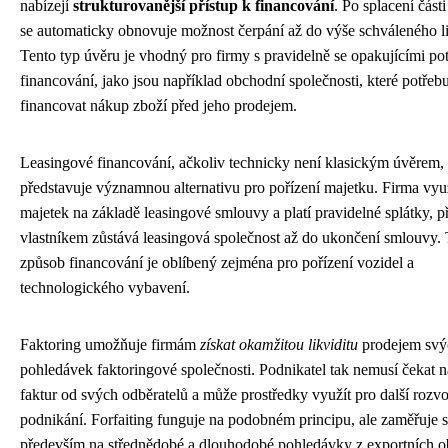
nabízejí
strukturovanější přístup k financování
. Po splacení část
se automaticky obnovuje možnost čerpání až do výše schváleného l
Tento typ úvěru je vhodný pro firmy s pravidelně se opakujícími po
financování, jako jsou například obchodní společnosti, které potřebu
financovat nákup zboží před jeho prodejem.
Leasingové financování, ačkoliv technicky není klasickým úvěrem,
představuje významnou alternativu pro pořízení majetku. Firma vyu
majetek na základě leasingové smlouvy a platí pravidelné splátky, 
vlastníkem zůstává leasingová společnost až do ukončení smlouvy.
způsob financování je oblíbený zejména pro pořízení vozidel a
technologického vybavení.
Faktoring umožňuje firmám
získat okamžitou likviditu
prodejem svý
pohledávek faktoringové společnosti. Podnikatel tak nemusí čekat 
faktur od svých odběratelů a může prostředky využít pro další rozvo
podnikání. Forfaiting funguje na podobném principu, ale zaměřuje 
především na střednědobé a dlouhodobé pohledávky z exportních 