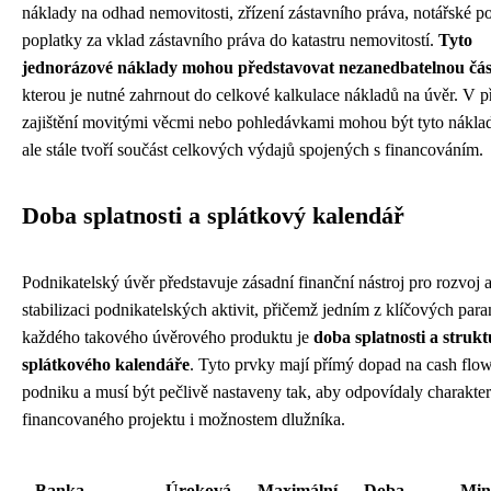
náklady na odhad nemovitosti, zřízení zástavního práva, notářské p
poplatky za vklad zástavního práva do katastru nemovitostí.
Tyto
jednorázové náklady mohou představovat nezanedbatelnou čá
kterou je nutné zahrnout do celkové kalkulace nákladů na úvěr. V p
zajištění movitými věcmi nebo pohledávkami mohou být tyto náklad
ale stále tvoří součást celkových výdajů spojených s financováním.
Doba splatnosti a splátkový kalendář
Podnikatelský úvěr představuje zásadní finanční nástroj pro rozvoj 
stabilizaci podnikatelských aktivit, přičemž jedním z klíčových par
každého takového úvěrového produktu je
doba splatnosti a struk
splátkového kalendáře
. Tyto prvky mají přímý dopad na cash flo
podniku a musí být pečlivě nastaveny tak, aby odpovídaly charakte
financovaného projektu i možnostem dlužníka.
Banka
Úroková
Maximální
Doba
Min