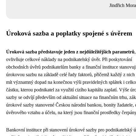
Jindřich Mor
Úroková sazba a poplatky spojené s úvěrem
Úroková sazba představuje jeden z nejdůležitějších parametrů
ovlivňuje celkové náklady na podnikatelský úvěr. Při poskytování
obchodních úvěrů podnikatelům banky a finanční instituce stanovuj
úrokovou sazbu na základě celé řady faktorů, přičemž každý z nic
mít významný dopad na konečnou výši pravidelných splátek i celk
částku, kterou podnikatel za využití cizího kapitálu zaplatí. Výše ú
sazby se odvíjí především od aktuální situace na finančním trhu, zák
úrokové sazby stanovené Českou národní bankou, bonity žadatele, 
úvěrového vztahu a účelu, na který jsou finanční prostředky čerpány
Bankovní instituce při stanovení úrokové sazby pro podnikatelský 