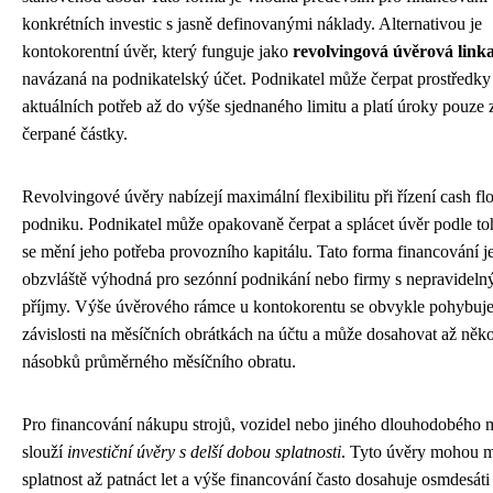
konkrétních investic s jasně definovanými náklady. Alternativou je
kontokorentní úvěr, který funguje jako
revolvingová úvěrová link
navázaná na podnikatelský účet. Podnikatel může čerpat prostředky
aktuálních potřeb až do výše sjednaného limitu a platí úroky pouze 
čerpané částky.
Revolvingové úvěry nabízejí maximální flexibilitu při řízení cash f
podniku. Podnikatel může opakovaně čerpat a splácet úvěr podle to
se mění jeho potřeba provozního kapitálu. Tato forma financování j
obzvláště výhodná pro sezónní podnikání nebo firmy s nepravideln
příjmy. Výše úvěrového rámce u kontokorentu se obvykle pohybuje
závislosti na měsíčních obrátkách na účtu a může dosahovat až něko
násobků průměrného měsíčního obratu.
Pro financování nákupu strojů, vozidel nebo jiného dlouhodobého 
slouží
investiční úvěry s delší dobou splatnosti
. Tyto úvěry mohou m
splatnost až patnáct let a výše financování často dosahuje osmdesáti 