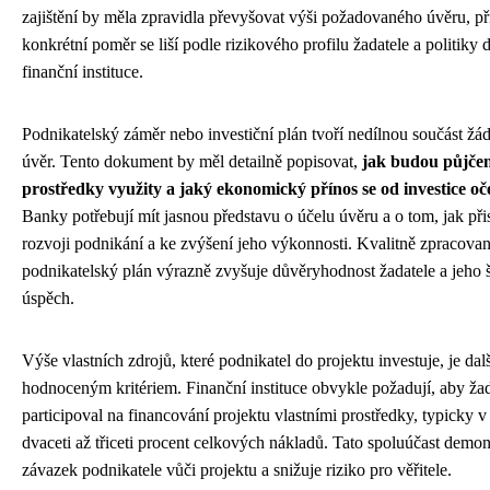
zajištění by měla zpravidla převyšovat výši požadovaného úvěru, p
konkrétní poměr se liší podle rizikového profilu žadatele a politiky 
finanční instituce.
Podnikatelský záměr nebo investiční plán tvoří nedílnou součást žád
úvěr. Tento dokument by měl detailně popisovat,
jak budou půjče
prostředky využity a jaký ekonomický přínos se od investice o
Banky potřebují mít jasnou představu o účelu úvěru a o tom, jak při
rozvoji podnikání a ke zvýšení jeho výkonnosti. Kvalitně zpracova
podnikatelský plán výrazně zvyšuje důvěryhodnost žadatele a jeho 
úspěch.
Výše vlastních zdrojů, které podnikatel do projektu investuje, je dal
hodnoceným kritériem. Finanční instituce obvykle požadují, aby žad
participoval na financování projektu vlastními prostředky, typicky v
dvaceti až třiceti procent celkových nákladů. Tato spoluúčast demon
závazek podnikatele vůči projektu a snižuje riziko pro věřitele.