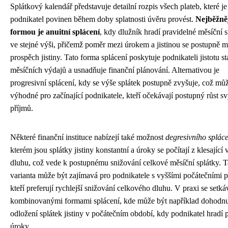
Splátkový kalendář představuje detailní rozpis všech plateb, které je
podnikatel povinen během doby splatnosti úvěru provést.
Nejběžněj
formou je anuitní splácení
, kdy dlužník hradí pravidelné měsíční 
ve stejné výši, přičemž poměr mezi úrokem a jistinou se postupně m
prospěch jistiny. Tato forma splácení poskytuje podnikateli jistotu st
měsíčních výdajů a usnadňuje finanční plánování. Alternativou je
progresivní splácení, kdy se výše splátek postupně zvyšuje, což mů
výhodné pro začínající podnikatele, kteří očekávají postupný růst s
příjmů.
Některé finanční instituce nabízejí také možnost
degresivního splác
kterém jsou splátky jistiny konstantní a úroky se počítají z klesající 
dluhu, což vede k postupnému snižování celkové měsíční splátky. T
varianta může být zajímavá pro podnikatele s vyššími počátečními p
kteří preferují rychlejší snižování celkového dluhu. V praxi se setká
kombinovanými formami splácení, kde může být například dohodn
odložení splátek jistiny v počátečním období, kdy podnikatel hradí
úroky.