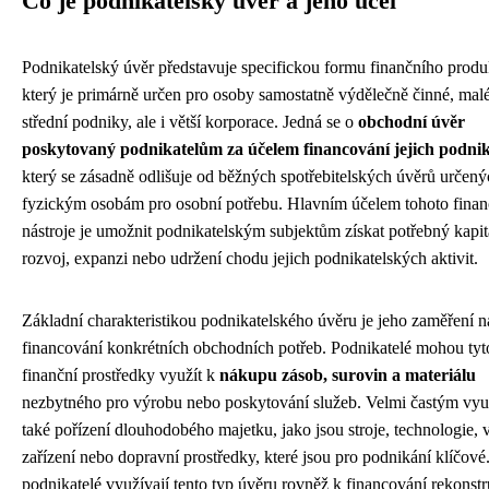
Co je podnikatelský úvěr a jeho účel
Podnikatelský úvěr představuje specifickou formu finančního produ
který je primárně určen pro osoby samostatně výdělečně činné, mal
střední podniky, ale i větší korporace. Jedná se o
obchodní úvěr
poskytovaný podnikatelům za účelem financování jejich podni
který se zásadně odlišuje od běžných spotřebitelských úvěrů určen
fyzickým osobám pro osobní potřebu. Hlavním účelem tohoto fina
nástroje je umožnit podnikatelským subjektům získat potřebný kapit
rozvoj, expanzi nebo udržení chodu jejich podnikatelských aktivit.
Základní charakteristikou podnikatelského úvěru je jeho zaměření n
financování konkrétních obchodních potřeb. Podnikatelé mohou tyt
finanční prostředky využít k
nákupu zásob, surovin a materiálu
nezbytného pro výrobu nebo poskytování služeb. Velmi častým využ
také pořízení dlouhodobého majetku, jako jsou stroje, technologie, 
zařízení nebo dopravní prostředky, které jsou pro podnikání klíčov
podnikatelé využívají tento typ úvěru rovněž k financování rekonstr