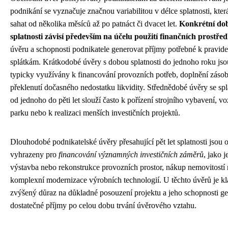
podnikání se vyznačuje značnou variabilitou v délce splatnosti, kte
sahat od několika měsíců až po patnáct či dvacet let.
Konkrétní do
splatnosti závisí především na účelu použití finančních prostře
úvěru a schopnosti podnikatele generovat příjmy potřebné k pravid
splátkám. Krátkodobé úvěry s dobou splatnosti do jednoho roku jso
typicky využívány k financování provozních potřeb, doplnění záso
překlenutí dočasného nedostatku likvidity. Střednědobé úvěry se spl
od jednoho do pěti let slouží často k pořízení strojního vybavení, v
parku nebo k realizaci menších investičních projektů.
Dlouhodobé podnikatelské úvěry přesahující pět let splatnosti jsou 
vyhrazeny pro
financování významných investičních záměrů
, jako j
výstavba nebo rekonstrukce provozních prostor, nákup nemovitostí
komplexní modernizace výrobních technologií. U těchto úvěrů je k
zvýšený důraz na důkladné posouzení projektu a jeho schopnosti g
dostatečné příjmy po celou dobu trvání úvěrového vztahu.