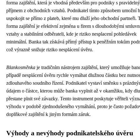
forma zajištění, která je vhodná především pro podniky s pravideln
příjmem z obchodních vztahů. Podnikatel tímto způsobem umožní 
uspokojit se přímo z plateb, které mu dluží jeho obchodní partneři. 
forma zajištění je efektivní zejména u firem s dlouhodobými smluvn
vztahy a stabilními odběrateli, kde je riziko nesplacení pohledávek
minimální. Banka tak získává přímý přístup k peněžním tokům podn
což výrazně snižuje riziko nesplácení úvěru.
Blankosměnka
je tradičním nástrojem zajištění, který umožňuje ban
případě nesplácení úvěru rychle vymáhat dlužnou částku bez nutnos
zdlouhavého soudního řízení. Podnikatel vystaví směnku s prázdn
údajem o částce, kterou může banka vyplnit až v okamžiku, kdy dl
přestane plnit své závazky. Tento instrument poskytuje věřiteli vý
výhodu v podobě zjednodušeného vymáhání, proto je často požado
doplňkové zajištění k jiným formám záruk.
Výhody a nevýhody podnikatelského úvěru