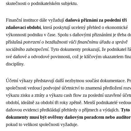
skutečnosti o podnikatelském subjektu.
Finanční instituce dále vyžadují
daňová přiznání za poslední tři
zdaňovací období
, která poskytují ucelený přehled o ekonomické
výkonnosti podniku v čase. Spolu s daňovými přiznáními je třeba do
příslušná
potvrzení o bezdlužnosti vůči finančnímu úřadu a správě
sociálního zabezpečení
. Tyto dokumenty prokazují, že podnikatel řá
své daňové a odvodové povinnosti, což je klíčovým ukazatelem fin
disciplíny.
Účetní výkazy představují další nezbytnou součást dokumentace. P
společnosti vedoucí podvojné účetnictví to znamená předložení roz
výkazu zisku a ztráty a výkazu cash flow za poslední uzavřené účet
období, ideálně za období tři roky zpětně. Menší podnikatelé vedou
daňovou evidenci předkládají přehledy o příjmech a výdajích.
Tyto
dokumenty musí být ověřeny daňovým poradcem nebo audito
pokud to velikost společnosti vyžaduje.