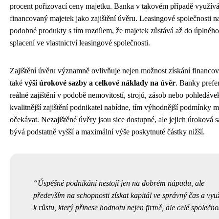
procent pořizovací ceny majetku. Banka v takovém případě využív
financovaný majetek jako zajištění úvěru. Leasingové společnosti na
podobné produkty s tím rozdílem, že majetek zůstává až do úplného
splacení ve vlastnictví leasingové společnosti.
Zajištění úvěru významně ovlivňuje nejen možnost získání financová
také
výši úrokové sazby a celkové náklady na úvěr
. Banky prefer
reálné zajištění v podobě nemovitostí, strojů, zásob nebo pohledáv
kvalitnější zajištění podnikatel nabídne, tím výhodnější podmínky 
očekávat. Nezajištěné úvěry jsou sice dostupné, ale jejich úroková 
bývá podstatně vyšší a maximální výše poskytnuté částky nižší.
Úspěšné podnikání nestojí jen na dobrém nápadu, ale
především na schopnosti získat kapitál ve správný čas a využ
k růstu, který přinese hodnotu nejen firmě, ale celé společnos