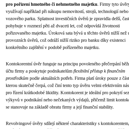
pro pořízení hmotného či nehmotného majetku
. Firmy tyto úvěr
využívají například při nákupu nemovitostí, strojů, technologií nebo
vozového parku. Splatnost investičních úvěrů je zpravidla delší, čas
pohybuje v rozmezí pěti až dvaceti let, což odpovídá životnosti
pořizovaného majetku. Úroková sata bývá u těchto úvěrů nižší než 
provozních úvěrů, což odráží nižší riziko pro banku díky existenci
konkrétního zajištění v podobě pořízeného majetku.
Kontokorentní úvěr funguje na principu povoleného přečerpání bě
účtu firmy a poskytuje podnikatelům
flexibilní přístup k finančním
prostředkům
podle aktuálních potřeb. Firma platí úroky pouze z čás
kterou skutečně čerpá, což činí tento typ úvěru velmi efektivním ná
pro řízení krátkodobé likidity. Kontokorent je ideální pro pokrytí s
výkyvů v podnikání nebo nečekaných výdajů, přičemž limit kontok
se stanovuje na základě obratu firmy a její finanční stability.
Revolvingové úvěry sdílejí některé charakteristiky s kontokorentem,