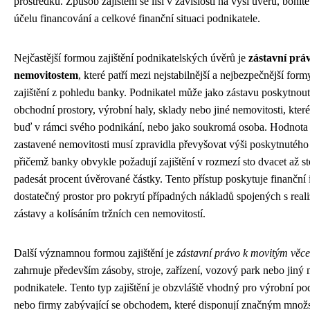
prostředků. Způsob zajištění se liší v závislosti na výši úvěru, bonité
účelu financování a celkové finanční situaci podnikatele.
Nejčastější formou zajištění podnikatelských úvěrů je
zástavní prá
nemovitostem
, které patří mezi nejstabilnější a nejbezpečnější form
zajištění z pohledu banky. Podnikatel může jako zástavu poskytnout
obchodní prostory, výrobní haly, sklady nebo jiné nemovitosti, které
buď v rámci svého podnikání, nebo jako soukromá osoba. Hodnota
zastavené nemovitosti musí zpravidla převyšovat výši poskytnutého
přičemž banky obvykle požadují zajištění v rozmezí sto dvacet až st
padesát procent úvěrované částky. Tento přístup poskytuje finanční i
dostatečný prostor pro pokrytí případných nákladů spojených s reali
zástavy a kolísáním tržních cen nemovitostí.
Další významnou formou zajištění je
zástavní právo k movitým věc
zahrnuje především zásoby, stroje, zařízení, vozový park nebo jiný 
podnikatele. Tento typ zajištění je obzvláště vhodný pro výrobní p
nebo firmy zabývající se obchodem, které disponují značným množ