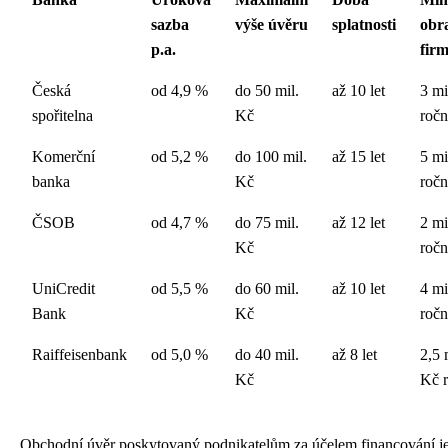
sazba
výše úvěru
splatnosti
obr
p.a.
fir
Česká
od 4,9 %
do 50 mil.
až 10 let
3 mi
spořitelna
Kč
ročn
Komerční
od 5,2 %
do 100 mil.
až 15 let
5 mi
banka
Kč
ročn
ČSOB
od 4,7 %
do 75 mil.
až 12 let
2 mi
Kč
ročn
UniCredit
od 5,5 %
do 60 mil.
až 10 let
4 mi
Bank
Kč
ročn
Raiffeisenbank
od 5,0 %
do 40 mil.
až 8 let
2,5 
Kč
Kč 
Obchodní úvěr poskytovaný podnikatelům za účelem financování je