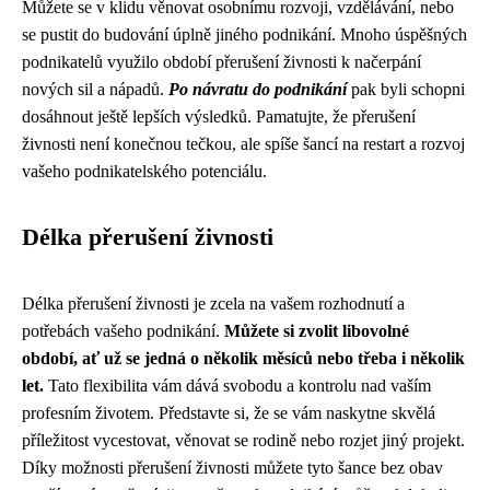
Můžete se v klidu věnovat osobnímu rozvoji, vzdělávání, nebo
se pustit do budování úplně jiného podnikání. Mnoho úspěšných
podnikatelů využilo období přerušení živnosti k načerpání
nových sil a nápadů.
Po návratu do podnikání
pak byli schopni
dosáhnout ještě lepších výsledků. Pamatujte, že přerušení
živnosti není konečnou tečkou, ale spíše šancí na restart a rozvoj
vašeho podnikatelského potenciálu.
Délka přerušení živnosti
Délka přerušení živnosti je zcela na vašem rozhodnutí a
potřebách vašeho podnikání.
Můžete si zvolit libovolné
období, ať už se jedná o několik měsíců nebo třeba i několik
let.
Tato flexibilita vám dává svobodu a kontrolu nad vaším
profesním životem. Představte si, že se vám naskytne skvělá
příležitost vycestovat, věnovat se rodině nebo rozjet jiný projekt.
Díky možnosti přerušení živnosti můžete tyto šance bez obav