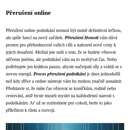
Přerušení online
Přerušení online podnikání nemusí být nutně definitivní tečkou,
ale spíše šancí na nový začátek.
Přerušení živnosti
vám dává
prostor pro přehodnocení vašich cílů a nalezení nové cesty k
jejich dosažení. Možná jste snili o tom, že se budete věnovat
něčemu jinému, ale podnikání vám na to nezbýval čas. Nebo
potřebujete jen krátkou pauzu, abyste načerpali síly a vrátili se s
novou energií.
Proces přerušení podnikání
je dnes jednodušší
než kdy dříve a online nástroje vám ho mohou značně usnadnit.
Představte si, že máte čas věnovat se koníčkům, rodině nebo
cestování, aniž byste museli myslet na každodenní starosti s
podnikáním. Ať už se rozhodnete pro cokoli, berte to jako
příležitost k růstu a rozvoji.