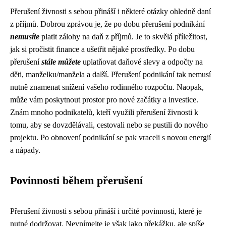
Přerušení živnosti s sebou přináší i některé otázky ohledně daní
z příjmů. Dobrou zprávou je, že po dobu přerušení podnikání
nemusíte
platit zálohy na daň z příjmů. Je to skvělá příležitost,
jak si pročistit finance a ušetřit nějaké prostředky. Po dobu
přerušení
stále můžete
uplatňovat daňové slevy a odpočty na
děti, manželku/manžela a další. Přerušení podnikání tak nemusí
nutně znamenat snížení vašeho rodinného rozpočtu. Naopak,
může vám poskytnout prostor pro nové začátky a investice.
Znám mnoho podnikatelů, kteří využili přerušení živnosti k
tomu, aby se dovzdělávali, cestovali nebo se pustili do nového
projektu. Po obnovení podnikání se pak vraceli s novou energií
a nápady.
Povinnosti během přerušení
Přerušení živnosti s sebou přináší i určité povinnosti, které je
nutné dodržovat. Nevnímejte je však jako překážku, ale spíše