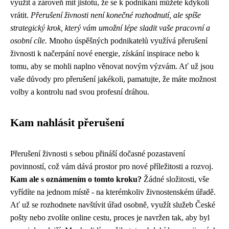
využít a zároveň mít jistotu, že se k podnikání můžete kdykoli
vrátit.
Přerušení živnosti není konečné rozhodnutí, ale spíše
strategický krok, který vám umožní lépe sladit vaše pracovní a
osobní cíle.
Mnoho úspěšných podnikatelů využívá přerušení
živnosti k načerpání nové energie, získání inspirace nebo k
tomu, aby se mohli naplno věnovat novým výzvám. Ať už jsou
vaše důvody pro přerušení jakékoli, pamatujte, že máte možnost
volby a kontrolu nad svou profesní dráhou.
Kam nahlásit přerušení
Přerušení živnosti s sebou přináší dočasné pozastavení
povinností, což vám dává prostor pro nové příležitosti a rozvoj.
Kam ale s oznámením o tomto kroku?
Žádné složitosti, vše
vyřídíte na jednom místě - na kterémkoliv živnostenském úřadě.
Ať už se rozhodnete navštívit úřad osobně, využít služeb České
pošty nebo zvolíte online cestu, proces je navržen tak, aby byl