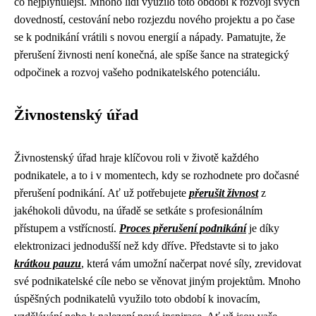
co nejplynulejší. Mnoho lidí využilo toto období k rozvoji svých
dovedností, cestování nebo rozjezdu nového projektu a po čase
se k podnikání vrátili s novou energií a nápady. Pamatujte, že
přerušení živnosti není konečná, ale spíše šance na strategický
odpočinek a rozvoj vašeho podnikatelského potenciálu.
Živnostenský úřad
Živnostenský úřad hraje klíčovou roli v životě každého
podnikatele, a to i v momentech, kdy se rozhodnete pro dočasné
přerušení podnikání. Ať už potřebujete
přerušit živnost
z
jakéhokoli důvodu, na úřadě se setkáte s profesionálním
přístupem a vstřícností.
Proces přerušení podnikání
je díky
elektronizaci jednodušší než kdy dříve. Představte si to jako
krátkou pauzu
, která vám umožní načerpat nové síly, zrevidovat
své podnikatelské cíle nebo se věnovat jiným projektům. Mnoho
úspěšných podnikatelů využilo toto období k inovacím,