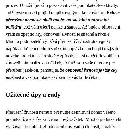
proces. Umožňuje vám pozastavit vaše podnikatelské aktivity,
aniž byste museli projít komplikovaným ukončováním.
Během
přerušení nemusíte platit zálohy na sociální a zdravotní
pojištění
, což vám ušetří peníze a starosti. Až budete připraveni
vrátit se zpět do hry, obnovení živnosti je snadné a rychlé.
Mnoho podnikatelů využívá přerušení živnosti strategicky,
například během období s nízkou poptávkou nebo při rozjezdu
nového projektu. Je to skvělý způsob, jak si udržet flexibilitu a
zároveň minimalizovat náklady. Ať už jsou vaše důvody pro
přerušení jakékoli, pamatujte, že
obnovení živnosti je vždycky
možnost
a váš podnikatelský sen na vás bude čekat.
Užitečné tipy a rady
Přerušení živnosti nemusí být nutně definitivní konec vašeho
podnikání, ale spíše šance na nový začátek. Mnoho podnikatelů
využívá tuto dobu k zhodnocení dosavadní činnosti, k nalezení