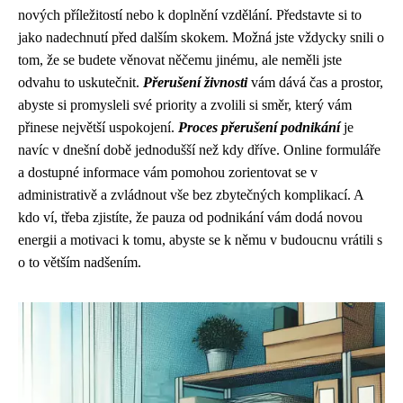
nových příležitostí nebo k doplnění vzdělání. Představte si to
jako nadechnutí před dalším skokem. Možná jste vždycky snili o
tom, že se budete věnovat něčemu jinému, ale neměli jste
odvahu to uskutečnit.
Přerušení živnosti
vám dává čas a prostor,
abyste si promysleli své priority a zvolili si směr, který vám
přinese největší uspokojení.
Proces přerušení podnikání
je
navíc v dnešní době jednodušší než kdy dříve. Online formuláře
a dostupné informace vám pomohou zorientovat se v
administrativě a zvládnout vše bez zbytečných komplikací. A
kdo ví, třeba zjistíte, že pauza od podnikání vám dodá novou
energii a motivaci k tomu, abyste se k němu v budoucnu vrátili s
o to větším nadšením.