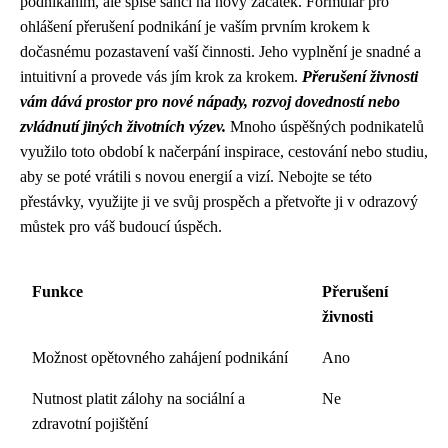
podnikáním, ale spíše šancí na nový začátek. Formulář pro
ohlášení přerušení podnikání je vaším prvním krokem k
dočasnému pozastavení vaší činnosti. Jeho vyplnění je snadné a
intuitivní a provede vás jím krok za krokem.
Přerušení živnosti
vám dává prostor pro nové nápady, rozvoj dovedností nebo
zvládnutí jiných životních výzev.
Mnoho úspěšných podnikatelů
využilo toto období k načerpání inspirace, cestování nebo studiu,
aby se poté vrátili s novou energií a vizí. Nebojte se této
přestávky, využijte ji ve svůj prospěch a přetvořte ji v odrazový
můstek pro váš budoucí úspěch.
Funkce
Přerušení
živnosti
Možnost opětovného zahájení podnikání
Ano
Nutnost platit zálohy na sociální a
Ne
zdravotní pojištění