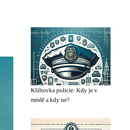
Kšiltovka policie: Kdy je v
módě a kdy ne?