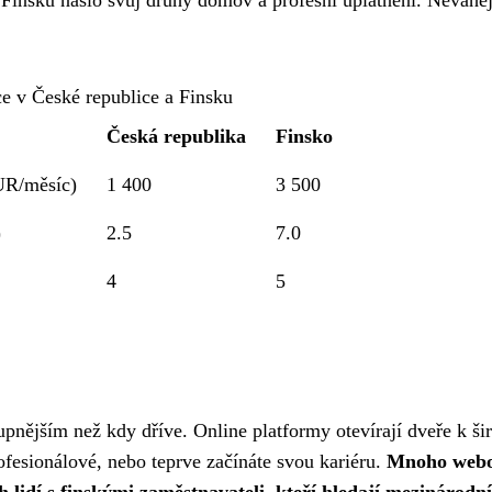
 Finsku našlo svůj druhý domov a profesní uplatnění. Neváhejt
e v České republice a Finsku
Česká republika
Finsko
UR/měsíc)
1 400
3 500
)
2.5
7.0
4
5
tupnějším než kdy dříve. Online platformy otevírají dveře k ši
rofesionálové, nebo teprve začínáte svou kariéru.
Mnoho web