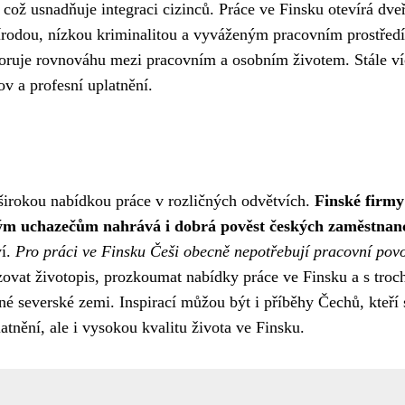
což usnadňuje integraci cizinců. Práce ve Finsku otevírá dve
řírodou, nízkou kriminalitou a vyváženým pracovním prostřed
poruje rovnováhu mezi pracovním a osobním životem. Stále ví
v a profesní uplatnění.
 širokou nabídkou práce v rozličných odvětvích.
Finské firmy 
kým uchazečům nahrává i dobrá pověst českých zaměstnan
ví.
Pro práci ve Finsku Češi obecně nepotřebují pracovní povo
lizovat životopis, prozkoumat nabídky práce ve Finsku a s troc
rásné severské zemi. Inspirací můžou být i příběhy Čechů, kteří 
atnění, ale i vysokou kvalitu života ve Finsku.