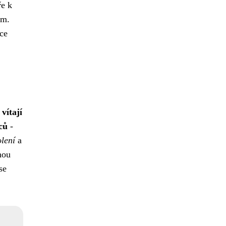
ře k
ím.
ce
vítají
ců
-
lení
a
hou
se