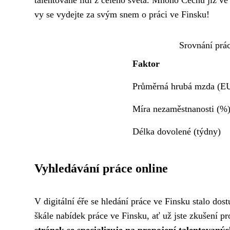
talentované lidi z celého světa. Mnoho Čechů již ve
vy se vydejte za svým snem o práci ve Finsku!
Srovnání prác
Faktor
Průměrná hrubá mzda (E
Míra nezaměstnanosti (%
Délka dovolené (týdny)
Vyhledávání práce online
V digitální éře se hledání práce ve Finsku stalo dos
škále nabídek práce ve Finsku, ať už jste zkušení p