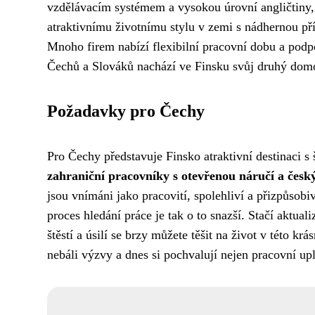
vzdělávacím systémem a vysokou úrovní angličtiny, 
atraktivnímu životnímu stylu v zemi s nádhernou p
Mnoho firem nabízí flexibilní pracovní dobu a pod
Čechů a Slováků nachází ve Finsku svůj druhý domo
Požadavky pro Čechy
Pro Čechy představuje Finsko atraktivní destinaci s
zahraniční pracovníky s otevřenou náručí a čes
jsou vnímáni jako pracovití, spolehliví a přizpůsobi
proces hledání práce je tak o to snazší. Stačí aktua
štěstí a úsilí se brzy můžete těšit na život v této k
nebáli výzvy a dnes si pochvalují nejen pracovní upl