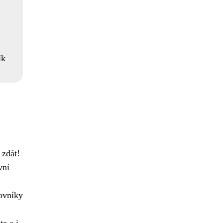
ík
 zdát!
vní
covníky