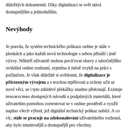
důležitých dokumentů. Díky digitalizaci se svět stává
dostupnějším a jednodušším.
Nevýhody
Je pravda, že systém technického průkazu online je stále v
plenkách a jako každá nová technologie s sebou přináší i jisté
výzvy. Někteří uživatelé mohou pociťovat obavy z náročnějšího
ovládání online rozhraní, zejména ti méně zvyklí na práci s
počítačem. Je však důležité si uvědomit, že
digitalizace je
přirozeným vývojem
a s trochou trpělivosti a ochoty učit se
nové věci, se i tyto zdánlivé překážky snadno překonají. Existuje
mnoжество dostupných návodů
a podpůrných materiálů, které
uživatelům pomohou zorientovat se v online prostředí a využít
naplno všech výhod, jež digitální technický průkaz nabízí. A co
víc,
stále se pracuje na zdokonalování
uživatelského rozhraní,
aby bylo intuitivnější a dostupnější pro všechny.