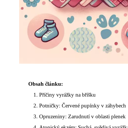
Obsah článku:
Příčiny vyrážky na bříšku
Potničky: Červené pupínky v záhybech
Opruzeniny: Zarudnutí v oblasti plenek
Atopický ekzém: Suchá, svědivá vyrážk