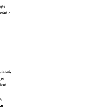
jte
vání a
lakat,
 je
lení
u,
ko