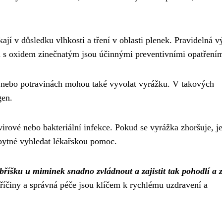
ikají v důsledku vlhkosti a tření v oblasti plenek. Pravidelná 
ů s oxidem zinečnatým jsou účinnými preventivními opatřením
h nebo potravinách mohou také vyvolat vyrážku. V takových
gen.
rové nebo bakteriální infekce. Pokud se vyrážka zhoršuje, j
bytné vyhledat lékařskou pomoc.
 bříšku u miminek snadno zvládnout a zajistit tak pohodlí a 
příčiny a správná péče jsou klíčem k rychlému uzdravení a