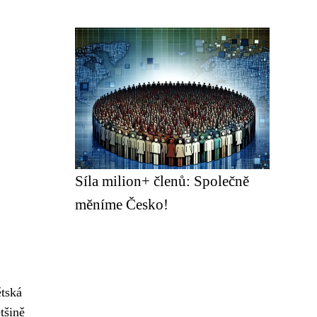
Síla milion+ členů: Společně
měníme Česko!
ětská
tšině