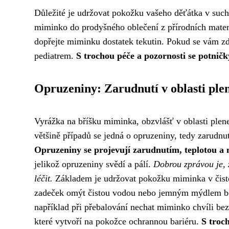
Důležité je udržovat pokožku vašeho děťátka v such
miminko do prodyšného oblečení z přírodních materi
dopřejte miminku dostatek tekutin. Pokud se vám zdá
pediatrem.
S trochou péče a pozornosti se potnič
Opruzeniny: Zarudnutí v oblasti ple
Vyrážka na bříšku miminka, obzvlášť v oblasti plene
většině případů se jedná o opruzeniny, tedy zarudnu
Opruzeniny se projevují zarudnutím, teplotou a
jelikož opruzeniny svědí a pálí.
Dobrou zprávou je, 
léčit.
Základem je udržovat pokožku miminka v čistot
zadeček omýt čistou vodou nebo jemným mýdlem bez
například při přebalování nechat miminko chvíli b
které vytvoří na pokožce ochrannou bariéru.
S troc