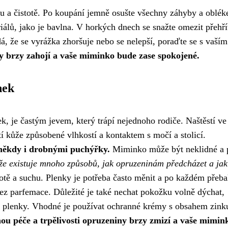
u a čistotě. Po koupání jemně osušte všechny záhyby a obléke
álů, jako je bavlna. V horkých dnech se snažte omezit přehří
, že se vyrážka zhoršuje nebo se nelepší, poraďte se s vaším
ky brzy zahojí a vaše miminko bude zase spokojené.
nek
k, je častým jevem, který trápí nejednoho rodiče. Naštěstí ve
tí kůže způsobené vlhkostí a kontaktem s močí a stolicí.
 někdy i drobnými puchýřky.
Miminko může být neklidné a p
že existuje mnoho způsobů, jak opruzeninám předcházet a jak
ě a suchu. Plenky je potřeba často měnit a po každém přeba
 parfemace. Důležité je také nechat pokožku volně dýchat,
ez plenky. Vhodné je používat ochranné krémy s obsahem zink
hou péče a trpělivosti opruzeniny brzy zmizí a vaše mimin