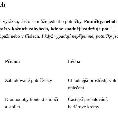
ch
 vyrážka, často se může jednat o potničky.
Potničky, neboli
voří v kožních záhybech, kde se snadněji zadržuje pot.
U
dpaží nebo v tříslech.
I když vypadají nepříjemně, potničky js
Příčina
Léčba
Zablokované potní žlázy
Chladnější prostředí, voln
oblečení
Dlouhodobý kontakt s močí
Častější přebalování,
a stolicí
bariérové krémy