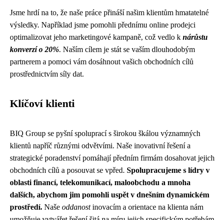
Jsme hrdí na to, že naše práce přináší našim klientům hmatatelné
výsledky. Například jsme pomohli přednímu online prodejci
optimalizovat jeho marketingové kampaně, což vedlo k
nárůstu
konverzí o 20%
. Naším cílem je stát se vaším dlouhodobým
partnerem a pomoci vám dosáhnout vašich obchodních cílů
prostřednictvím síly dat.
Klíčoví klienti
BIQ Group se pyšní spoluprací s širokou škálou významných
klientů napříč různými odvětvími. Naše inovativní řešení a
strategické poradenství pomáhají předním firmám dosahovat jejich
obchodních cílů a posouvat se vpřed.
Spolupracujeme s lídry v
oblasti financí, telekomunikací, maloobchodu a mnoha
dalších, abychom jim pomohli uspět v dnešním dynamickém
prostředí.
Naše
oddanost
inovacím a orientace na klienta nám
umožňuje vytvářet řešení šitá na míru jejich specifickým potřebám.