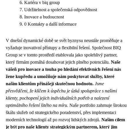
Kariéra v biq group
Udržitelnost a společenská odpovědnost
Inovace a budoucnost
0 Kontakty a další informace
V dnešní dynamické době se svět byznysu neustále proměňuje a
vyžaduje inovativní přístupy a flexibilní řešení. Společnost BIQ
Group se v tomto prostředí etablovala jako spolehlivý partner,
který firmám pomáhá dosahovat jejich plného potenciálu.
Naše
vášeň pro inovace a touha po hledání efektivních řešení nás
žene kupředu a umožňuje nám poskytovat služby, které
našim klientům přinášejí skutečnou hodnotu.
Jsme
přesvědčeni, že klíčem k úspěchu je úzká spolupráce s našimi
klienty, pochopení jejich individuálních potřeb a nalezení
optimálního řešení šitého na míru.
Naše portfolio zahrnuje širokou
škálu služeb od strategického poradenství, přes implementaci
moderních technologií až po rozvoj lidských zdrojů.
Naším cílem
je být pro naše klienty strategickým partnerem, který jim