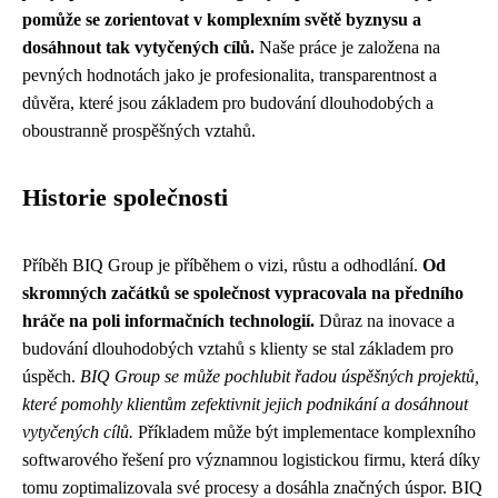
pomůže se zorientovat v komplexním světě byznysu a
dosáhnout tak vytyčených cílů.
Naše práce je založena na
pevných hodnotách jako je profesionalita, transparentnost a
důvěra, které jsou základem pro budování dlouhodobých a
oboustranně prospěšných vztahů.
Historie společnosti
Příběh BIQ Group je příběhem o vizi, růstu a odhodlání.
Od
skromných začátků se společnost vypracovala na předního
hráče na poli informačních technologií.
Důraz na inovace a
budování dlouhodobých vztahů s klienty se stal základem pro
úspěch.
BIQ Group se může pochlubit řadou úspěšných projektů,
které pomohly klientům zefektivnit jejich podnikání a dosáhnout
vytyčených cílů.
Příkladem může být implementace komplexního
softwarového řešení pro významnou logistickou firmu, která díky
tomu zoptimalizovala své procesy a dosáhla značných úspor. BIQ