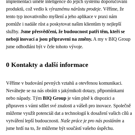
implementací umělé inteligence do jejich systému doporučování
produktů, což vedlo k
výraznému nárůstu prodeje
. Věříme, že
tento typ inovativního myšlení a jeho aplikace v praxi nám
pomůže i nadále růst a poskytovat našim klientům ty nejlepší
služby.
Jsme přesvědčeni, že budoucnost patří těm, kteří se
nebojí inovací a jsou připraveni na změny.
A my v BIQ Group
jsme odhodláni být v čele tohoto vývoje.
0 Kontakty a další informace
Věříme v budování pevných vztahů a otevřenou komunikaci.
Neváhejte se na nás obrátit s jakýmikoli dotazy, připomínkami
nebo nápady. Tým
BIQ Group
je vám plně k dispozici a
připraven s vámi sdílet své znalosti a vášeň pro inovace. Společně
můžeme využít potenciál dat a technologií k dosažení vašich cílů a
vytváření lepší budoucnosti.
Naše práce je pro nás posláním
a
jsme hrdí na to, že můžeme být součástí vašeho úspěchu.