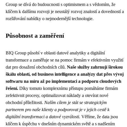
Group se dívá do budoucnosti s optimismem a s vědomím, že
klíčem k dalšímu rozvoji je neustálý rozvoj znalostí a dovedností a
rozšiřování nabídky o nejmodernější technologie.
Působnost a zaměření
BIQ Group působí v oblasti datové analytiky a digitální
transformace a zaměřuje se na pomoc firmám v efektivním využití
dat pro dosažení obchodních cílů.
Naše služby zahrnují širokou
škálu oblastí, od business intelligence a analýzy dat přes vývoj
softwaru na míru až po implementaci a podporu cloudových
řešení.
Díky tomuto komplexnímu přístupu pomáháme firmám
zefektivnit procesy, optimalizovat náklady a otevírat nové
obchodní příležitosti.
Naším cílem je stát se strategickým
partnerem pro naše klienty a podporovat je v jejich cestě k
digitální transformaci a datové vyzrálosti.
Věříme, že data jsou
klíčem k úspěchu v dnešním dynamickém světě a s nadšením