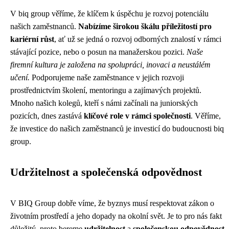
V biq group věříme, že klíčem k úspěchu je rozvoj potenciálu
našich zaměstnanců.
Nabízíme širokou škálu příležitostí pro
kariérní růst
, ať už se jedná o rozvoj odborných znalostí v rámci
stávající pozice, nebo o posun na manažerskou pozici.
Naše
firemní kultura je založena na spolupráci, inovaci a neustálém
učení.
Podporujeme naše zaměstnance v jejich rozvoji
prostřednictvím školení, mentoringu a zajímavých projektů.
Mnoho našich kolegů, kteří s námi začínali na juniorských
pozicích, dnes zastává
klíčové role v rámci společnosti
. Věříme,
že investice do našich zaměstnanců je investicí do budoucnosti biq
group.
Udržitelnost a společenská odpovědnost
V BIQ Group dobře víme, že byznys musí respektovat
zákon o
životním prostředí
a jeho dopady na okolní svět. Je to pro nás fakt
důležitý, proto bereme
udržitelnost
a
společenskou odpovědnost