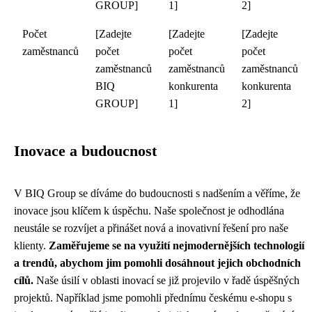
GROUP]
1]
2]
Počet
[Zadejte
[Zadejte
[Zadejte
zaměstnanců
počet
počet
počet
zaměstnanců
zaměstnanců
zaměstnanců
BIQ
konkurenta
konkurenta
GROUP]
1]
2]
Inovace a budoucnost
V BIQ Group se díváme do budoucnosti s nadšením a věříme, že
inovace jsou klíčem k úspěchu. Naše společnost je odhodlána
neustále se rozvíjet a přinášet nová a inovativní řešení pro naše
klienty.
Zaměřujeme se na využití nejmodernějších technologií
a trendů, abychom jim pomohli dosáhnout jejich obchodních
cílů.
Naše úsilí v oblasti inovací se již projevilo v řadě úspěšných
projektů. Například jsme pomohli přednímu českému e-shopu s