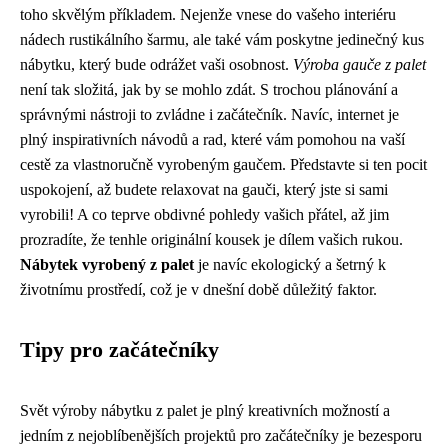
toho skvělým příkladem. Nejenže vnese do vašeho interiéru
nádech rustikálního šarmu, ale také vám poskytne jedinečný kus
nábytku, který bude odrážet vaši osobnost.
Výroba gauče z palet
není tak složitá, jak by se mohlo zdát. S trochou plánování a
správnými nástroji to zvládne i začátečník. Navíc, internet je
plný inspirativních návodů a rad, které vám pomohou na vaší
cestě za vlastnoručně vyrobeným gaučem. Představte si ten pocit
uspokojení, až budete relaxovat na gauči, který jste si sami
vyrobili! A co teprve obdivné pohledy vašich přátel, až jim
prozradíte, že tenhle originální kousek je dílem vašich rukou.
Nábytek vyrobený z palet
je navíc ekologický a šetrný k
životnímu prostředí, což je v dnešní době důležitý faktor.
Tipy pro začátečníky
Svět výroby nábytku z palet je plný kreativních možností a
jedním z nejoblíbenějších projektů pro začátečníky je bezesporu