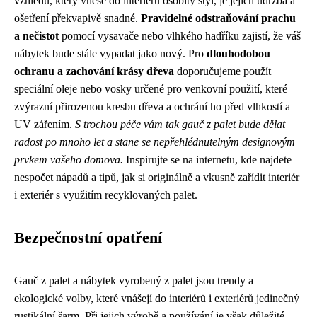
vzhledu, který vnese do interiéru osobitý styl, je jejich údržba a
ošetření překvapivě snadné.
Pravidelné odstraňování prachu
a nečistot
pomocí vysavače nebo vlhkého hadříku zajistí, že váš
nábytek bude stále vypadat jako nový. Pro
dlouhodobou
ochranu a zachování krásy dřeva
doporučujeme použít
speciální oleje nebo vosky určené pro venkovní použití, které
zvýrazní přirozenou kresbu dřeva a ochrání ho před vlhkostí a
UV zářením.
S trochou péče vám tak gauč z palet bude dělat
radost po mnoho let a stane se nepřehlédnutelným designovým
prvkem vašeho domova.
Inspirujte se na internetu, kde najdete
nespočet nápadů a tipů, jak si originálně a vkusně zařídit interiér
i exteriér s využitím recyklovaných palet.
Bezpečnostní opatření
Gauč z palet a nábytek vyrobený z palet jsou trendy a
ekologické volby, které vnášejí do interiérů i exteriérů jedinečný
rustikální šarm. Při jejich výrobě a používání je však důležité