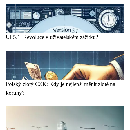
UI 5.1: Revoluce v uživatelském zážitku?
Polský zlotý CZK: Kdy je nejlepší měnit zloté na
koruny?