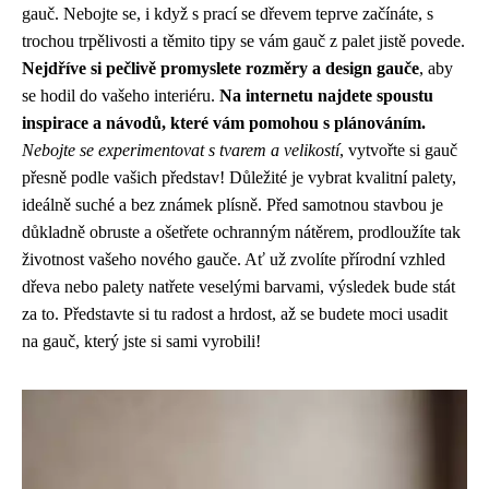
gauč. Nebojte se, i když s prací se dřevem teprve začínáte, s
trochou trpělivosti a těmito tipy se vám gauč z palet jistě povede.
Nejdříve si pečlivě promyslete rozměry a design gauče
, aby
se hodil do vašeho interiéru.
Na internetu najdete spoustu
inspirace a návodů, které vám pomohou s plánováním.
Nebojte se experimentovat s tvarem a velikostí
, vytvořte si gauč
přesně podle vašich představ! Důležité je vybrat kvalitní palety,
ideálně suché a bez známek plísně. Před samotnou stavbou je
důkladně obruste a ošetřete ochranným nátěrem, prodloužíte tak
životnost vašeho nového gauče. Ať už zvolíte přírodní vzhled
dřeva nebo palety natřete veselými barvami, výsledek bude stát
za to. Představte si tu radost a hrdost, až se budete moci usadit
na gauč, který jste si sami vyrobili!