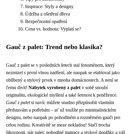
Inspirace: Styly a designy
Údržba a ošetření dřeva
Bezpečnostní opatření
Cena vs. hodnota: Vyplatí se?
Gauč z palet: Trend nebo klasika?
Gauč z palet se v posledních letech stal fenoménem, který
nezmizel s první vlnou nadšení, ale naopak se etabloval jako
oblíbený a stylový prvek v mnoha domácnostech. A není se
čemu divit!
Nábytek vyrobený z palet
v sobě snoubí
originalitu, ekologické myšlení a také šetrnost k peněžence.
Gauč z palet
si navíc můžete snadno přizpůsobit vlastním
představám a potřebám – ať už toužíte po minimalistickém
designu, nebo naopak po pohodlném a rozměrném gauči pro
celou rodinu. Kreativitě se meze nekladou! Stačí trocha
šikovnosti, pár palet, pohodlné matrace a stylové doplňky a váš