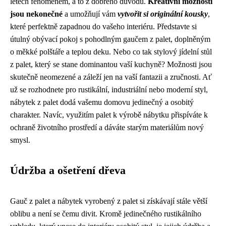
letech fenoménem, a to z dobrého důvodu.
Kreativní možnosti
jsou nekonečné
a umožňují vám
vytvořit si originální kousky
,
které perfektně zapadnou do vašeho interiéru. Představte si
útulný obývací pokoj s pohodlným gaučem z palet, doplněným
o měkké polštáře a teplou deku. Nebo co tak stylový jídelní stůl
z palet, který se stane dominantou vaší kuchyně? Možnosti jsou
skutečně neomezené a záleží jen na vaší fantazii a zručnosti. Ať
už se rozhodnete pro rustikální, industriální nebo moderní styl,
nábytek z palet dodá vašemu domovu jedinečný a osobitý
charakter. Navíc, využitím palet k výrobě nábytku přispíváte k
ochraně životního prostředí a dáváte starým materiálům nový
smysl.
Údržba a ošetření dřeva
Gauč z palet a nábytek vyrobený z palet si získávají stále větší
oblibu a není se čemu divit. Kromě jedinečného rustikálního