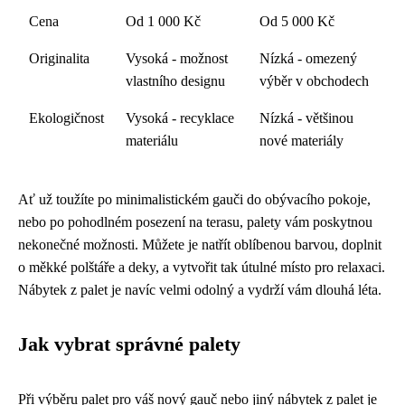
Cena
Od 1 000 Kč
Od 5 000 Kč
Originalita
Vysoká - možnost
Nízká - omezený
vlastního designu
výběr v obchodech
Ekologičnost
Vysoká - recyklace
Nízká - většinou
materiálu
nové materiály
Ať už toužíte po minimalistickém gauči do obývacího pokoje,
nebo po pohodlném posezení na terasu, palety vám poskytnou
nekonečné možnosti. Můžete je natřít oblíbenou barvou, doplnit
o měkké polštáře a deky, a vytvořit tak útulné místo pro relaxaci.
Nábytek z palet je navíc velmi odolný a vydrží vám dlouhá léta.
Jak vybrat správné palety
Při výběru palet pro váš nový gauč nebo jiný nábytek z palet je