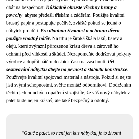
dbát na bezpečnost.
Důkladně obruste všechny hrany a
povrchy
, abyste předešli třískám a záděrám. Použijte kvalitní
brusný papír a postupujte pečlivě, zvláště pokud se jedná o
nábytek pro děti.
Pro dlouhou životnost a ochranu dřeva
použijte vhodný nátěr
. Na trhu je široká škála laků, barev a
olejů, které zvýrazní přirozenou krásu dřeva a zároveň ho
ochrání před vlhkostí a škůdci. Nezapomeňte dodržovat pokyny
výrobce a dopřát nátěru dostatek času na zaschnutí.
Při
sestavování nábytku dbejte na pevnost a stabilitu konstrukce
.
Používejte kvalitní spojovací materiál a nástroje. Pokud si nejste
jisti svými schopnostmi, svěřte montáž odborníkovi. Dodržením
těchto jednoduchých opatření si zajistíte, že váš nový nábytek z
palet bude nejen krásný, ale také bezpečný a odolný.
Gauč z palet, to není jen kus nábytku, je to životní