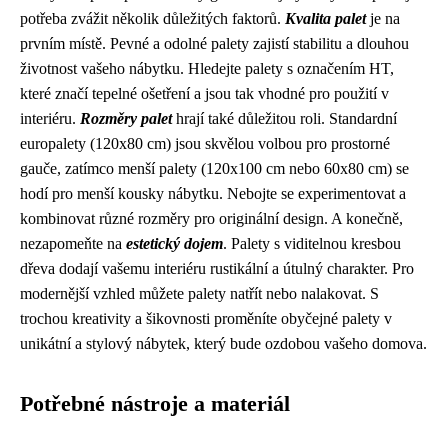
potřeba zvážit několik důležitých faktorů.
Kvalita palet
je na
prvním místě. Pevné a odolné palety zajistí stabilitu a dlouhou
životnost vašeho nábytku. Hledejte palety s označením HT,
které značí tepelné ošetření a jsou tak vhodné pro použití v
interiéru.
Rozměry palet
hrají také důležitou roli. Standardní
europalety (120x80 cm) jsou skvělou volbou pro prostorné
gauče, zatímco menší palety (120x100 cm nebo 60x80 cm) se
hodí pro menší kousky nábytku. Nebojte se experimentovat a
kombinovat různé rozměry pro originální design. A konečně,
nezapomeňte na
estetický dojem
. Palety s viditelnou kresbou
dřeva dodají vašemu interiéru rustikální a útulný charakter. Pro
modernější vzhled můžete palety natřít nebo nalakovat. S
trochou kreativity a šikovnosti proměníte obyčejné palety v
unikátní a stylový nábytek, který bude ozdobou vašeho domova.
Potřebné nástroje a materiál