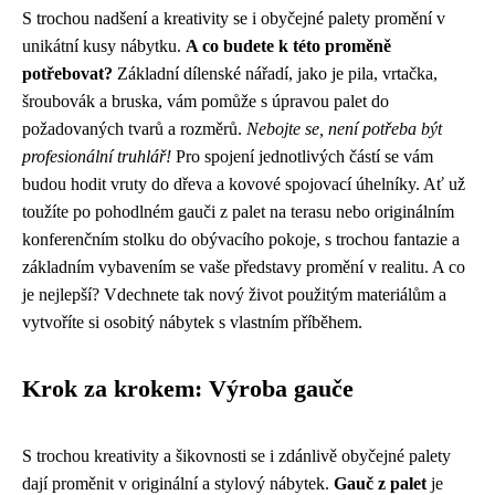
S trochou nadšení a kreativity se i obyčejné palety promění v
unikátní kusy nábytku.
A co budete k této proměně
potřebovat?
Základní dílenské nářadí, jako je pila, vrtačka,
šroubovák a bruska, vám pomůže s úpravou palet do
požadovaných tvarů a rozměrů.
Nebojte se, není potřeba být
profesionální truhlář!
Pro spojení jednotlivých částí se vám
budou hodit vruty do dřeva a kovové spojovací úhelníky. Ať už
toužíte po pohodlném gauči z palet na terasu nebo originálním
konferenčním stolku do obývacího pokoje, s trochou fantazie a
základním vybavením se vaše představy promění v realitu. A co
je nejlepší? Vdechnete tak nový život použitým materiálům a
vytvoříte si osobitý nábytek s vlastním příběhem.
Krok za krokem: Výroba gauče
S trochou kreativity a šikovnosti se i zdánlivě obyčejné palety
dají proměnit v originální a stylový nábytek.
Gauč z palet
je