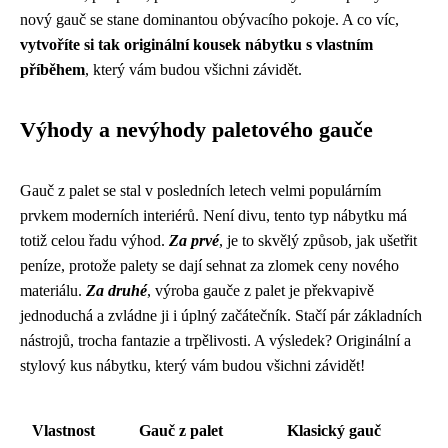
nový gauč se stane dominantou obývacího pokoje. A co víc,
vytvoříte si tak originální kousek nábytku s vlastním
příběhem
, který vám budou všichni závidět.
Výhody a nevýhody paletového gauče
Gauč z palet se stal v posledních letech velmi populárním
prvkem moderních interiérů. Není divu, tento typ nábytku má
totiž celou řadu výhod.
Za prvé
, je to skvělý způsob, jak ušetřit
peníze, protože palety se dají sehnat za zlomek ceny nového
materiálu.
Za druhé
, výroba gauče z palet je překvapivě
jednoduchá a zvládne ji i úplný začátečník. Stačí pár základních
nástrojů, trocha fantazie a trpělivosti. A výsledek? Originální a
stylový kus nábytku, který vám budou všichni závidět!
Vlastnost
Gauč z palet
Klasický gauč