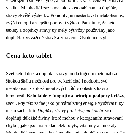
v ketogenní stravě chybět, a podpořit tak vaše celkové zdraví a
vitalitu. Mnoho lidí zaznamenalo s keto tabletami a doplňky
stravy skvělé výsledky. Pomohly jim nastartovat metabolismus,
zvýšit energii a zlepšit sportovní výkon. Pamatujte, že keto
tablety a doplňky stravy by měly být vždy používány jako
doplněk k vyvážené stravě a zdravému životnímu stylu.
Cena keto tablet
Svět keto tablet a doplňků stravy pro ketogenní dietu nabízí
širokou škálu možností pro ty, kteří chtějí podpořit svůj
metabolismus a dosáhnout svých cílů v oblasti zdraví a
hmotnosti.
Keto tablety fungují na principu podpory ketózy
,
stavu, kdy tělo začne jako primární zdroj energie využívat tuky
místo sacharidů.
Doplňky stravy pro ketogenní dietu
zase
doplňují důležité živiny, které mohou v ketogenním stravování
chybět, jako jsou například elektrolyty, vitamíny a minerály.
Mnoho lidí zaznamenalo s keto dietami a doplňky stravy skvělé