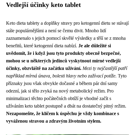
Vedlejší účinky keto tablet
Keto dieta tablety a doplňky stravy pro ketogenní dietu se stávají
stále populárnějšími a není se čemu divit. Mnoho lidí
zaznamenalo s jejich pomocí skvělé výsledky a těší se z mnoha
benefitů, které ketogenní dieta nabízí.
Je ale důležité si
uvědomit, že i když jsou tyto produkty obecně bezpečné,
mohou se u některých jedinců vyskytnout mírné vedlejší
účinky, obzvláště na začátku užívání.
Mezi ty nejčastější patří
například mírná únava, bolesti hlavy nebo zažívací potíže.
Tyto
příznaky jsou však obvykle dočasné a během pár dní samy
odezní, jak si tělo zvyká na nový metabolický režim. Pro
minimalizaci těchto počátečních obtíží je vhodné začít s
užíváním keto tablet postupně a dbát na dostatečný pitný režim.
Nezapomeňte, že klíčem k úspěchu je vždy kombinace s
vyváženou stravou a zdravým životním stylem.