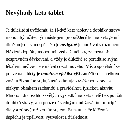
Nevýhody keto tablet
Je důležité si uvědomit, že i když keto tablety a doplňky stravy
mohou být užitečným nástrojem pro
některé
lidi na ketogenní
dietě, nejsou samospásné a je
nezbytné
je používat s rozumem.
Některé doplňky mohou mít vedlejší účinky, zejména při
nesprávném dávkování, a vždy je důležité se poradit se svým
lékařem, než začnete užívat cokoli nového. Místo spoléhání se
pouze na tablety je
mnohem efektivnější
zaměřit se na celkovou
změnu životního stylu, která zahrnuje vyváženou stravu s
nízkým obsahem sacharidů a pravidelnou fyzickou aktivitu.
Mnoho lidí dosáhlo skvělých výsledků na keto dietě bez použití
doplňků stravy, a to pouze důsledným dodržováním principů
diety a zdravým životním stylem. Pamatujte, že klíčem k
úspěchu je trpělivost, vytrvalost a důslednost.