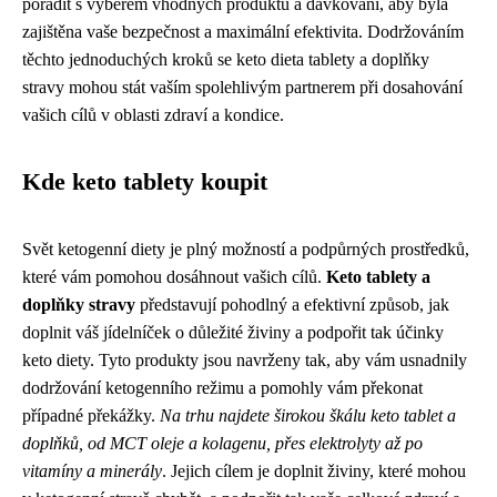
poradit s výběrem vhodných produktů a dávkování, aby byla
zajištěna vaše bezpečnost a maximální efektivita. Dodržováním
těchto jednoduchých kroků se keto dieta tablety a doplňky
stravy mohou stát vaším spolehlivým partnerem při dosahování
vašich cílů v oblasti zdraví a kondice.
Kde keto tablety koupit
Svět ketogenní diety je plný možností a podpůrných prostředků,
které vám pomohou dosáhnout vašich cílů.
Keto tablety a
doplňky stravy
představují pohodlný a efektivní způsob, jak
doplnit váš jídelníček o důležité živiny a podpořit tak účinky
keto diety. Tyto produkty jsou navrženy tak, aby vám usnadnily
dodržování ketogenního režimu a pomohly vám překonat
případné překážky.
Na trhu najdete širokou škálu keto tablet a
doplňků, od MCT oleje a kolagenu, přes elektrolyty až po
vitamíny a minerály
. Jejich cílem je doplnit živiny, které mohou