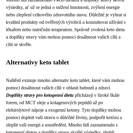
výsledky, ať už se jedná o snížení hmotnosti, zvýšení energie
nebo zlepšení celkového zdravotního stavu. Důležité je vybrat si
kvalitní produkty od ověřených výrobců a konzultovat užívání s
lékařem nebo nutričním terapeutem. Správně zvolená keto dieta
a doplňky stravy vám mohou pomoci dosáhnout vašich cílů a
cítit se skvěle.
Alternativy keto tablet
Naštěstí existuje mnoho alternativ keto tablet, které vám mohou
pomoci dosáhnout vašich cílů v oblasti hubnutí a zdraví.
Doplňky stravy pro ketogenní dietu
přicházejí v široké škále
forem, od MCT oleje a kolagenových peptidů až po
elektrolytové nápoje a exogenní ketony. Tyto doplňky mohou
pomoci doplnit vaši stravu o důležité živiny, podpořit ketózu a
zlepšit vaši energii a soustředění. Mnoho lidí zaznamenalo s
ketogenní dietou a doplňky stravy skvělé výsledky, zhubli