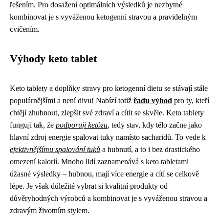
řešením. Pro dosažení optimálních výsledků je nezbytné
kombinovat je s vyváženou ketogenní stravou a pravidelným
cvičením.
Výhody keto tablet
Keto tablety a doplňky stravy pro ketogenní dietu se stávají stále
populárnějšími a není divu! Nabízí totiž
řadu výhod
pro ty, kteří
chtějí zhubnout, zlepšit své zdraví a cítit se skvěle. Keto tablety
fungují tak, že
podporují ketózu
, tedy stav, kdy tělo začne jako
hlavní zdroj energie spalovat tuky namísto sacharidů. To vede k
efektivnějšímu spalování tuků
a hubnutí, a to i bez drastického
omezení kalorií. Mnoho lidí zaznamenává s keto tabletami
úžasné výsledky – hubnou, mají více energie a cítí se celkově
lépe. Je však důležité vybrat si kvalitní produkty od
důvěryhodných výrobců a kombinovat je s vyváženou stravou a
zdravým životním stylem.