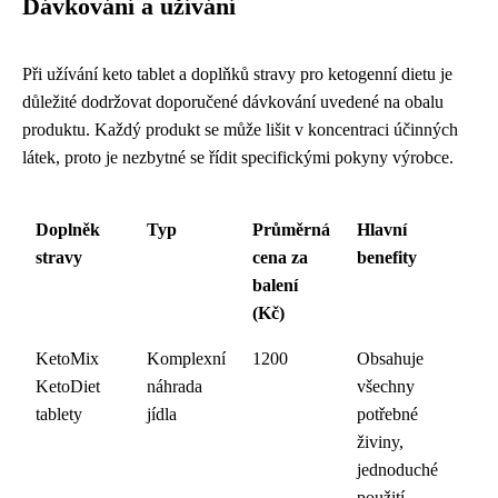
Dávkování a užívání
Při užívání keto tablet a doplňků stravy pro ketogenní dietu je
důležité dodržovat doporučené dávkování uvedené na obalu
produktu. Každý produkt se může lišit v koncentraci účinných
látek, proto je nezbytné se řídit specifickými pokyny výrobce.
Doplněk
Typ
Průměrná
Hlavní
stravy
cena za
benefity
balení
(Kč)
KetoMix
Komplexní
1200
Obsahuje
KetoDiet
náhrada
všechny
tablety
jídla
potřebné
živiny,
jednoduché
použití