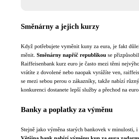
Směnárny a jejich kurzy
Když potřebujete vyměnit kuny za eura, je fakt důle
měnit.
Směnárny napříč republikou
se přizpůsobil
Raiffeisenbank kurz euro je často mezi těmi nejvýho
vrátíte z dovolené nebo naopak vyrážíte ven, raiff
se mezi sebou perou o zákazníky, takže nabízí různý
konkurenci dostanete lepší služby a přechod na eur
Banky a poplatky za výměnu
Stejně jako
výměna starých bankovek
v minulosti, 
Většina bank nabízí výměnu kun za eura zadar