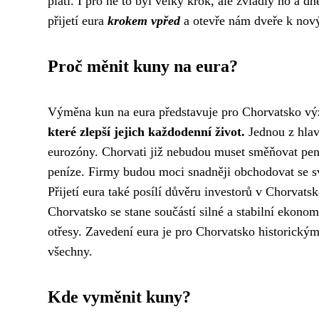
platí. I pro ně to byl velký krok, ale zvládly ho a 
přijetí eura
krokem vpřed
a otevře nám dveře k nový
Proč měnit kuny na eura?
Výměna kun na eura představuje pro Chorvatsko v
které zlepší jejich každodenní život.
Jednou z hla
eurozóny. Chorvati již nebudou muset směňovat peníze
peníze. Firmy budou moci snadněji obchodovat se s
Přijetí eura také posílí důvěru investorů v Chorvats
Chorvatsko se stane součástí silné a stabilní ekon
otřesy. Zavedení eura je pro Chorvatsko historickým
všechny.
Kde vyměnit kuny?