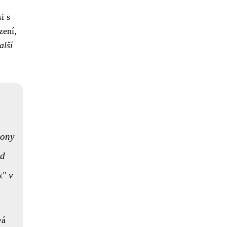
i s
zení,
alší
 ony
od
k" v
vá