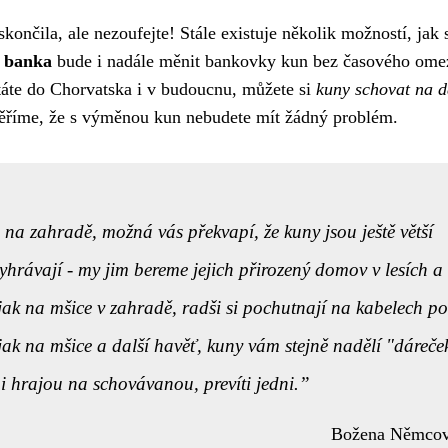
ončila, ale nezoufejte! Stále existuje několik možností, jak s
 banka
bude i nadále měnit bankovky kun bez časového ome
táte do Chorvatska i v budoucnu, můžete si
kuny schovat na d
 věříme, že s výměnou kun nebudete mít žádný problém.
 na zahradě, možná vás překvapí, že kuny jsou ještě větší
 vyhrávají - my jim bereme jejich přirozený domov v lesích a
jak na mšice
v zahradě, radši si pochutnají na kabelech p
jak na mšice a další havěť, kuny vám stejně nadělí "dáreče
 hrajou na schovávanou, prevíti jedni.
Božena Němco