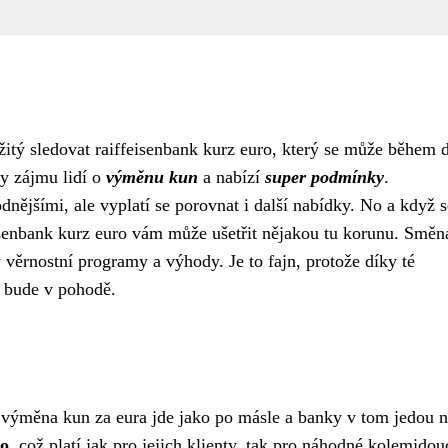
žitý sledovat
raiffeisenbank kurz euro
, který se může během 
y zájmu lidí o
výměnu kun
a nabízí
super podmínky
.
dnějšími, ale vyplatí se porovnat i další nabídky. No a když s
eisenbank kurz euro vám může ušetřit nějakou tu korunu. Směn
 věrnostní programy a výhody. Je to fajn, protože díky té
o bude v pohodě.
i výměna kun za eura jde jako po másle a banky v tom jedou n
mo
, což platí jak pro jejich klienty, tak pro náhodné kolemjdou