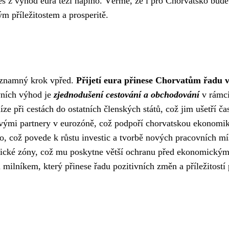
dnes z výhod eura těží naplno. Věřme, že i pro Chorvatsko bude
m příležitostem a prosperitě.
ýznamný krok vpřed.
Přijetí eura přinese Chorvatům řadu 
vních výhod je
zjednodušení cestování a obchodování
v rámc
 při cestách do ostatních členských států, což jim ušetří čas
vými partnery v eurozóně, což podpoří chorvatskou ekonomi
ko, což povede k růstu investic a tvorbě nových pracovních mí
omické zóny, což mu poskytne větší ochranu před ekonomickým
 milníkem, který přinese řadu pozitivních změn a příležitostí 