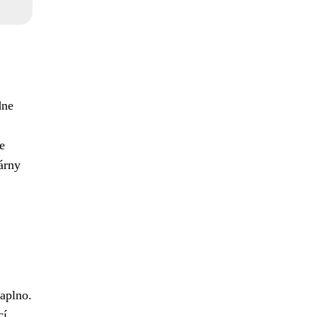
dne
e
árny
aplno.
cí.