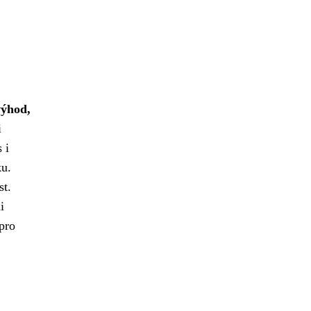
výhod,
i
 i
ku.
st.
i
pro