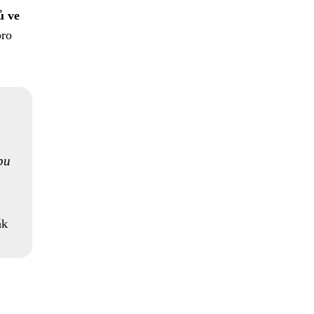
ů ve
pro
bu
ák