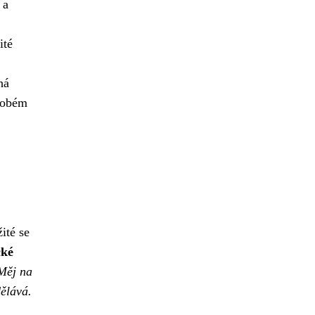
 a
ité
há
odobém
ité se
cké
Měj na
dělává.