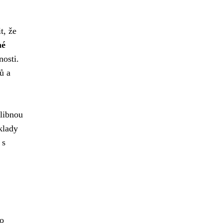
t, že
né
nosti.
ů a
slibnou
klady
 s
po