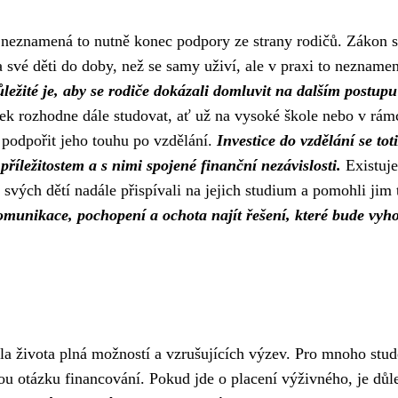
neznamená to nutně konec podpory ze strany rodičů. Zákon s
a své děti do doby, než se samy uživí, ale v praxi to nezname
ležité je, aby se rodiče dokázali domluvit na dalším postupu
k rozhodne dále studovat, ať už na vysoké škole nebo v rám
 podpořit jeho touhu po vzdělání.
Investice do vzdělání se toti
příležitostem a s nimi spojené finanční nezávislosti.
Existuje
svých dětí nadále přispívali na jejich studium a pomohli jim 
omunikace, pochopení a ochota najít řešení, které bude vyh
la života plná možností a vzrušujících výzev. Pro mnoho stud
ou otázku financování. Pokud jde o placení výživného, je důle