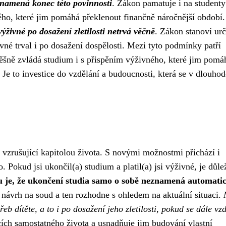
namená konec této povinnosti
. Zákon pamatuje i na studenty
ho, které jim pomáhá překlenout finančně náročnější období.
výživné po dosažení zletilosti netrvá věčně
. Zákon stanoví urč
vné trval i po dosažení dospělosti. Mezi tyto podmínky patří
ěšně zvládá studium i s přispěním výživného, které jim pomá
. Je to investice do vzdělání a budoucnosti, která se v dlouh
 vzrušující kapitolou života. S novými možnostmi přichází i
Pokud jsi ukončil(a) studium a platil(a) jsi výživné, je důlež
 je, že ukončení studia samo o sobě neznamená automati
 návrh na soud a ten rozhodne s ohledem na aktuální situaci.
řeb dítěte, a to i po dosažení jeho zletilosti, pokud se dále vz
ch samostatného života a usnadňuje jim budování vlastní