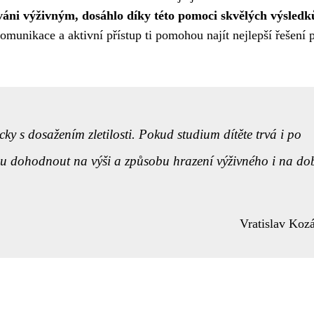
áni výživným, dosáhlo díky této pomoci skvělých výsledk
munikace a aktivní přístup ti pomohou najít nejlepší řešení 
ky s dosažením zletilosti. Pokud studium dítěte trvá i po
nou dohodnout na výši a způsobu hrazení výživného i na do
Vratislav Koz