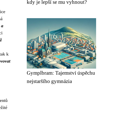
kdy je lepší se mu vyhnout?
ice
ná
 a
ci
ž
tak k
ovovat
Gymplbram: Tajemství úspěchu
nejstaršího gymnázia
entů
žité