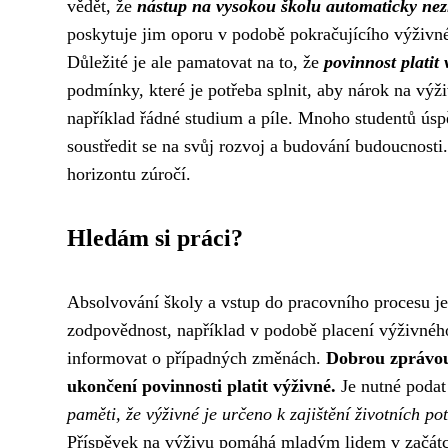
vědět, že
nástup na vysokou školu automaticky nez
poskytuje jim oporu v podobě pokračujícího výživné
Důležité je ale pamatovat na to, že
povinnost platit 
podmínky, které je potřeba splnit, aby nárok na výži
například řádné studium a píle. Mnoho studentů úsp
soustředit se na svůj rozvoj a budování budoucnosti
horizontu zúročí.
Hledám si práci?
Absolvování školy a vstup do pracovního procesu je
zodpovědnost, například v podobě placení výživného. 
informovat o případných změnách.
Dobrou zprávou
ukončení povinnosti platit výživné.
Je nutné podat
paměti, že výživné je určeno k zajištění životních pot
Příspěvek na výživu pomáhá mladým lidem v začátcí