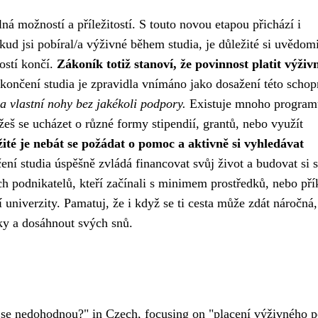
ná možností a příležitostí. S touto novou etapou přichází i
kud jsi pobíral/a výživné během studia, je důležité si uvědomi
ostí končí.
Zákoník totiž stanoví, že povinnost platit výživ
ončení studia je zpravidla vnímáno jako dosažení této schop
a vlastní nohy bez jakékoli podpory.
Existuje mnoho program
ůžeš se ucházet o různé formy stipendií, grantů, nebo využít
ité je nebát se požádat o pomoc a aktivně si vyhledávat
í studia úspěšně zvládá financovat svůj život a budovat si 
h podnikatelů, kteří začínali s minimem prostředků, nebo pří
ní univerzity. Pamatuj, že i když se ti cesta může zdát náročná,
ky a dosáhnout svých snů.
iče se nedohodnou?" in Czech, focusing on "placení výživného 