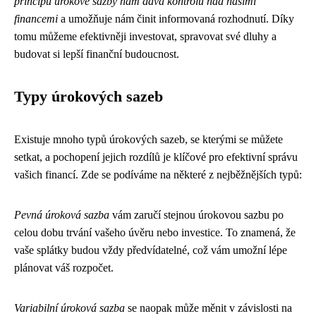
principu úrokové sazby nám dává kontrolu nad našimi
financemi
a umožňuje nám činit informovaná rozhodnutí. Díky
tomu můžeme efektivněji investovat, spravovat své dluhy a
budovat si lepší finanční budoucnost.
Typy úrokových sazeb
Existuje mnoho typů úrokových sazeb, se kterými se můžete
setkat, a pochopení jejich rozdílů je klíčové pro efektivní správu
vašich financí. Zde se podíváme na některé z nejběžnějších typů:
Pevná úroková sazba
vám zaručí stejnou úrokovou sazbu po
celou dobu trvání vašeho úvěru nebo investice. To znamená, že
vaše splátky budou vždy předvídatelné, což vám umožní lépe
plánovat váš rozpočet.
Variabilní úroková sazba
se naopak může měnit v závislosti na