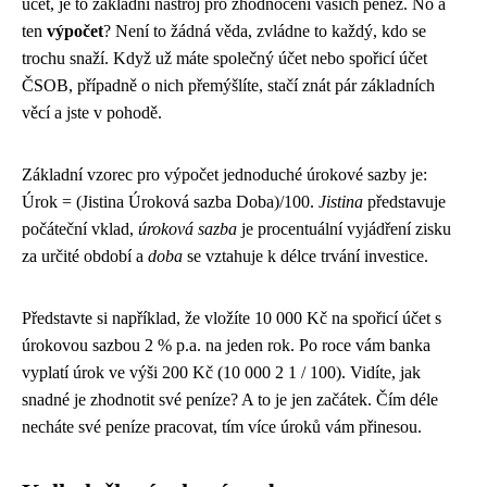
účet, je to základní nástroj pro zhodnocení vašich peněz. No a
ten
výpočet
? Není to žádná věda, zvládne to každý, kdo se
trochu snaží. Když už máte společný účet nebo spořicí účet
ČSOB, případně o nich přemýšlíte, stačí znát pár základních
věcí a jste v pohodě.
Základní vzorec pro výpočet jednoduché úrokové sazby je:
Úrok = (Jistina Úroková sazba Doba)/100.
Jistina
představuje
počáteční vklad,
úroková sazba
je procentuální vyjádření zisku
za určité období a
doba
se vztahuje k délce trvání investice.
Představte si například, že vložíte 10 000 Kč na spořicí účet s
úrokovou sazbou 2 % p.a. na jeden rok. Po roce vám banka
vyplatí úrok ve výši 200 Kč (10 000 2 1 / 100). Vidíte, jak
snadné je zhodnotit své peníze? A to je jen začátek. Čím déle
necháte své peníze pracovat, tím více úroků vám přinesou.