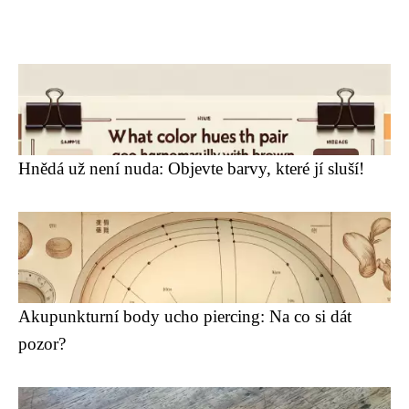
Hnědá už není nuda: Objevte barvy, které jí sluší!
Akupunkturní body ucho piercing: Na co si dát
pozor?