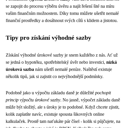
se zapojit do procesu výběru úvěru a najít řešení šité na míru
vašim finančním možnostem. Díky tomu můžete ušetřit nemalé
finanční prostředky a dosáhnout svých cílů s klidem a jistotou.
Tipy pro získání výhodné sazby
Získání výhodné úrokové sazby je snem každého z nás. Ať už
se jedná o hypotéku, spotřebitelský úvěr nebo investici,
nízká
úroková sazba
nám ušetří nemalé peníze. Naštěstí existuje
několik tipů, jak si zajistit co nejvýhodnější podmínky.
Podobně jako u
výpočtu základu daně
je důležité
pochopit
princip výpočtu úrokové sazby
. No jasně, výpočet základu daně
může být složitý, ale s úroky je to podobné. Když chcete zjistit,
kolik zaplatíte navíc, existuje spousta šikovných online
kalkulaček. Prostě tam naťukáte pár čísel - kolik si půjčujete, na