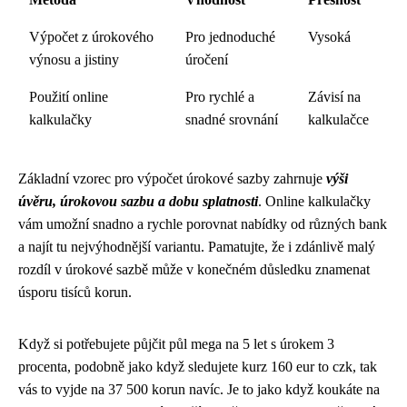
Výpočet z úrokového
Pro jednoduché
Vysoká
výnosu a jistiny
úročení
Použití online
Pro rychlé a
Závisí na
kalkulačky
snadné srovnání
kalkulačce
Základní vzorec pro výpočet úrokové sazby zahrnuje
výši
úvěru, úrokovou sazbu a dobu splatnosti
. Online kalkulačky
vám umožní snadno a rychle porovnat nabídky od různých bank
a najít tu nejvýhodnější variantu. Pamatujte, že i zdánlivě malý
rozdíl v úrokové sazbě může v konečném důsledku znamenat
úsporu tisíců korun.
Když si potřebujete půjčit půl mega na 5 let s úrokem 3
procenta, podobně jako když sledujete kurz 160 eur to czk, tak
vás to vyjde na 37 500 korun navíc. Je to jako když koukáte na