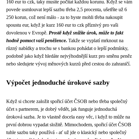
160 eur to czk
, taky musíte počítat každou korunu. Když se vám
povede usmlouvat lepší sazbu třeba 2,5 procenta, ušetříte už 6
250 korun, což není málo - za to byste mohli třeba nakoupit
spoustu eur, když je kurz 160 eur to czk příznivý pro vaši
dovolenou v Evropě.
Prostě když snížíte úrok, může to fakt
hodně pomoct vaší peněžence.
Takže se vyplatí mrknout na
různý nabídky a trochu se s bankou pohádat o lepší podmínky,
podobně jako když hledáte nejvýhodnější kurz pro směnu peněz
nebo sledujete vývoj měnových kurzů před cestou do zahraničí.
Výpočet jednoduché úrokové sazby
Když si chcete založit spořicí účet ČSOB nebo třeba
společný
účet
s partnerem, je dobrý vědět, jak funguje jednoduchá
úroková sazba. Je to vlastně docela easy věc, i když to může na
první dobrou vypadat složitě. Mimochodem,
spořicí účet ČSOB
tuhle sazbu taky používá - ať už jde o klasický nebo společný