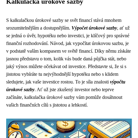
Kalkulačka úrokové sazby
S kalkulačkou úrokové sazby se svět financí stává mnohem
srozumitelnějším a dostupnějším.
Výpočet úrokové sazby
, ať už
se jedná o úvěr, hypotéku nebo investici, je klíčový pro správné
finanční rozhodování. Návod, jak vypočítat úrokovou sazbu, je
v podstatě vaším kompasem ve světě financí. Díky němu získáte
jasnou představu o tom, kolik vás bude daná půjčka stát, nebo
jaký výnos můžete očekávat od investice. Představte si, že si s
jistotou vybíráte tu nejvýhodnější hypotéku nebo s klidem
sledujete, jak vaše investice rostou. To je síla znalosti
výpočtu
úrokové sazby
. Ať už jste zkušený investor nebo teprve
začínáte, kalkulačka úrokové sazby vám pomůže dosáhnout
vašich finančních cílů s jistotou a lehkostí.