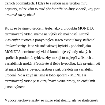
tržních podmínkách. I když to s sebou nese určitou míru
nejistoty, může vám to také přinést nižší splátky v době, kdy jsou
úrokové sazby nízké.
Když se bavíme o úročení, třeba jako u produktu
MONETA
termínovaný vklad
, máme na výběr víc možností. Kromě
klasických fixních a pohyblivých sazeb existují taky ​​
smíšené
úrokové sazby
. Je to vlastně takovej hybrid - podobně jako
MONETA termínovaný vklad kombinuje výhody různých
spořících produktů, tyhle sazby mixují to nejlepší z fixních a
variabilních úroků. Představte si třeba hypotéku, kde prvních pět
let máte klídek s pevnou sazbou a pak přejdete na variabilní
úročení. No a když už jsme u toho spoření - MONETA
termínovaný vklad je fakt zajímavá volba pro ty, co chtějí mít
jistotu výnosu.
Výpočet úrokové sazby se může zdát složitý, ale ve skutečnosti