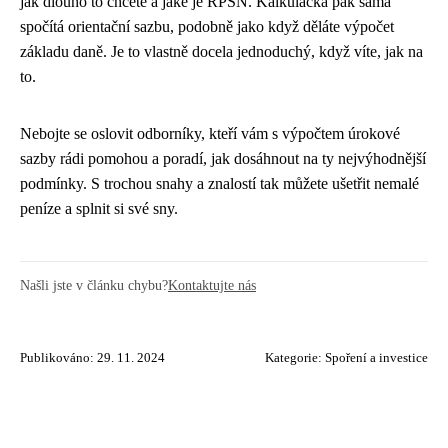
jak dlouho to chcete a jaké je RPSN. Kalkulačka pak sama
spočítá orientační sazbu, podobně jako když děláte výpočet
základu daně. Je to vlastně docela jednoduchý, když víte, jak na
to.
Nebojte se oslovit odborníky, kteří vám s výpočtem úrokové
sazby rádi pomohou a poradí, jak dosáhnout na ty nejvýhodnější
podmínky. S trochou snahy a znalostí tak můžete ušetřit nemalé
peníze a splnit si své sny.
Našli jste v článku chybu?
Kontaktujte nás
Publikováno: 29. 11. 2024
Kategorie:
Spoření a investice