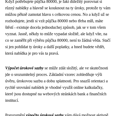
Když potřebujete
půjčka 80000
, je fakt důležitý porovnat si
různý nabídky a hlavně se kouknout na ty úroky, protože ty vám
můžou pěkně zamotat hlavu s celkovou cenou. No a když už se
rozhodujete, jestli si vzít půjčka 80000 nebo třeba míň, máte
štěstí - existuje docela jednoduchej způsob, jak se v tom všem
vyznat. Jasně, někdy to může vypadat složitě, ale když víte, na
co se zaměřit při výběru půjčka 80000, není to žádná věda. Stačí
si jen pohlídat ty úroky a další poplatky, a hned budete vědět,
která nabídka je pro vás ta pravá.
Výpočet úrokové sazby
se může zdát složitý, ale ve skutečnosti
jde o srozumitelný proces. Základní vzorec zohledňuje výši
úvěru, úrokovou sazbu a dobu splatnosti. Pro snazší orientaci a
rychlé srovnání nabídek je vhodné využít online kalkulačky,
které jsou dostupné na webových stránkách bank a finančních
institucí.
Porozumění
výpočtu úrokové sazby
vám dává možnost aktivně