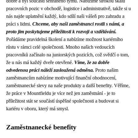
dobře a byl součástí sehraného týmu. Nabízíme širokou škálu
pracovních pozic v obchodě, logistice i administrativě, takže si u
nás najde uplatnění každý, kdo sdílí naši vášeň pro zahradu a
práci s lidmi.
Chceme, aby naši zaměstnanci rostli s námi, a
proto jim poskytujeme příležitosti k rozvoji a vzdělávání.
Pořádáme pravidelná školení a nabízíme možnost kariérního
růstu v rámci celé společnosti. Mnoho našich vedoucích
pracovníků začínalo na juniorských pozicích, což svědčí o tom,
že u nás má každý dveře otevřené.
Víme, že za dobře
odvedenou práci náleží zasloužená odměna.
Proto našim
zaměstnancům nabízíme motivující finanční ohodnocení,
zaměstnanecké slevy na naše produkty a další benefity. Věříme,
že práce v Mountfieldu je více než jen zaměstnání - je to
příležitost stát se součástí úspěšné společnosti a budovat si
kariéru v oboru, který má smysl.
Zaměstnanecké benefity