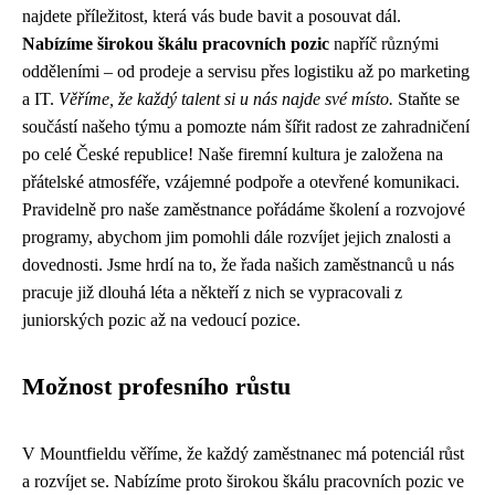
najdete příležitost, která vás bude bavit a posouvat dál.
Nabízíme širokou škálu pracovních pozic
napříč různými
odděleními – od prodeje a servisu přes logistiku až po marketing
a IT.
Věříme, že každý talent si u nás najde své místo.
Staňte se
součástí našeho týmu a pomozte nám šířit radost ze zahradničení
po celé České republice! Naše firemní kultura je založena na
přátelské atmosféře, vzájemné podpoře a otevřené komunikaci.
Pravidelně pro naše zaměstnance pořádáme školení a rozvojové
programy, abychom jim pomohli dále rozvíjet jejich znalosti a
dovednosti. Jsme hrdí na to, že řada našich zaměstnanců u nás
pracuje již dlouhá léta a někteří z nich se vypracovali z
juniorských pozic až na vedoucí pozice.
Možnost profesního růstu
V Mountfieldu věříme, že každý zaměstnanec má potenciál růst
a rozvíjet se. Nabízíme proto širokou škálu pracovních pozic ve