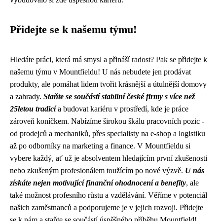
Přidejte se k našemu týmu!
Hledáte práci, která má smysl a přináší radost? Pak se přidejte k
našemu týmu v Mountfieldu! U nás nebudete jen prodávat
produkty, ale pomáhat lidem tvořit krásnější a útulnější domovy
a zahrady.
Staňte se součástí stabilní české firmy s více než
25letou tradicí
a budovat kariéru v prostředí, kde je práce
zároveň koníčkem. Nabízíme širokou škálu pracovních pozic -
od prodejců a mechaniků, přes specialisty na e-shop a logistiku
až po odborníky na marketing a finance. V Mountfieldu si
vybere každý, ať už je absolventem hledajícím první zkušenosti
nebo zkušeným profesionálem toužícím po nové výzvě.
U nás
získáte nejen motivující finanční ohodnocení a benefity
, ale
také možnost profesního růstu a vzdělávání. Věříme v potenciál
našich zaměstnanců a podporujeme je v jejich rozvoji. Přidejte
se k nám a staňte se součástí úspěšného příběhu Mountfield!