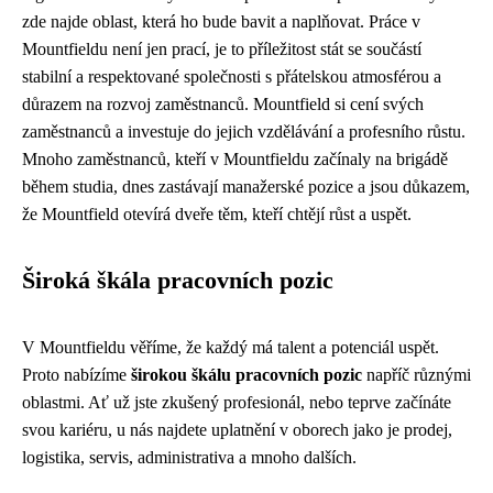
zde najde oblast, která ho bude bavit a naplňovat. Práce v
Mountfieldu není jen prací, je to příležitost stát se součástí
stabilní a respektované společnosti s přátelskou atmosférou a
důrazem na rozvoj zaměstnanců. Mountfield si cení svých
zaměstnanců a investuje do jejich vzdělávání a profesního růstu.
Mnoho zaměstnanců, kteří v Mountfieldu začínaly na brigádě
během studia, dnes zastávají manažerské pozice a jsou důkazem,
že Mountfield otevírá dveře těm, kteří chtějí růst a uspět.
Široká škála pracovních pozic
V Mountfieldu věříme, že každý má talent a potenciál uspět.
Proto nabízíme
širokou škálu pracovních pozic
napříč různými
oblastmi. Ať už jste zkušený profesionál, nebo teprve začínáte
svou kariéru, u nás najdete uplatnění v oborech jako je prodej,
logistika, servis, administrativa a mnoho dalších.