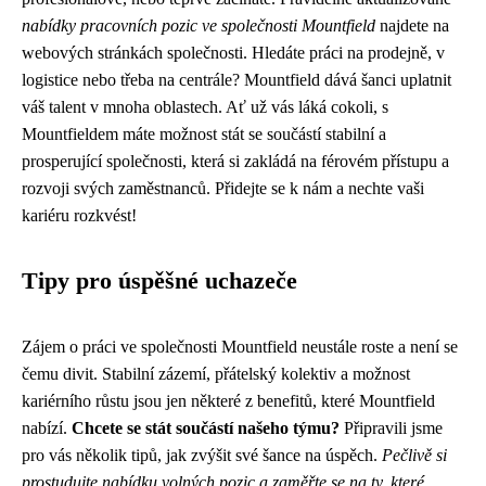
nabídky pracovních pozic ve společnosti Mountfield
najdete na
webových stránkách společnosti. Hledáte práci na prodejně, v
logistice nebo třeba na centrále? Mountfield dává šanci uplatnit
váš talent v mnoha oblastech. Ať už vás láká cokoli, s
Mountfieldem máte možnost stát se součástí stabilní a
prosperující společnosti, která si zakládá na férovém přístupu a
rozvoji svých zaměstnanců. Přidejte se k nám a nechte vaši
kariéru rozkvést!
Tipy pro úspěšné uchazeče
Zájem o práci ve společnosti Mountfield neustále roste a není se
čemu divit. Stabilní zázemí, přátelský kolektiv a možnost
kariérního růstu jsou jen některé z benefitů, které Mountfield
nabízí.
Chcete se stát součástí našeho týmu?
Připravili jsme
pro vás několik tipů, jak zvýšit své šance na úspěch.
Pečlivě si
prostudujte nabídku volných pozic a zaměřte se na ty, které