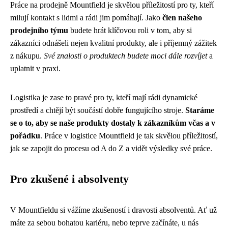
Práce na prodejně Mountfield je skvělou příležitostí pro ty, kteří
milují kontakt s lidmi a rádi jim pomáhají. Jako
člen našeho
prodejního týmu
budete hrát klíčovou roli v tom, aby si
zákazníci odnášeli nejen kvalitní produkty, ale i příjemný zážitek
z nákupu.
Své znalosti o produktech budete moci dále rozvíjet
a
uplatnit v praxi.
Logistika je zase to pravé pro ty, kteří mají rádi dynamické
prostředí a chtějí být součástí dobře fungujícího stroje.
Staráme
se o to, aby se naše produkty dostaly k zákazníkům včas a v
pořádku
. Práce v logistice Mountfield je tak skvělou příležitostí,
jak se zapojit do procesu od A do Z a vidět výsledky své práce.
Pro zkušené i absolventy
V Mountfieldu si vážíme zkušeností i dravosti absolventů. Ať už
máte za sebou bohatou kariéru, nebo teprve začínáte, u nás