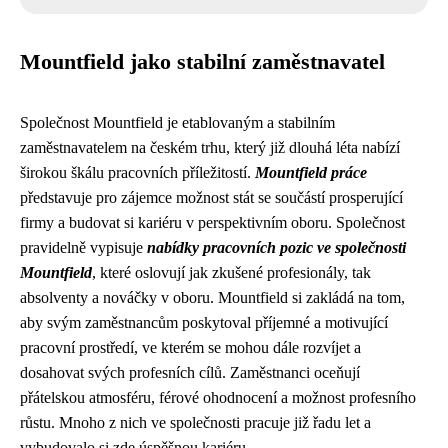
Mountfield jako stabilní zaměstnavatel
Společnost Mountfield je etablovaným a stabilním
zaměstnavatelem na českém trhu, který již dlouhá léta nabízí
širokou škálu pracovních příležitostí.
Mountfield práce
představuje pro zájemce možnost stát se součástí prosperující
firmy a budovat si kariéru v perspektivním oboru. Společnost
pravidelně vypisuje
nabídky pracovních pozic ve společnosti
Mountfield
, které oslovují jak zkušené profesionály, tak
absolventy a nováčky v oboru. Mountfield si zakládá na tom,
aby svým zaměstnancům poskytoval příjemné a motivující
pracovní prostředí, ve kterém se mohou dále rozvíjet a
dosahovat svých profesních cílů. Zaměstnanci oceňují
přátelskou atmosféru, férové ohodnocení a možnost profesního
růstu. Mnoho z nich ve společnosti pracuje již řadu let a
vybudovalo si zde úspěšnou kariéru.