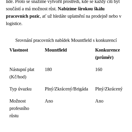
lidé. Proto se snažíme vytvořit prostředí, kde se každý cítí být
součástí a má možnost růst.
Nabízíme širokou škálu
pracovních pozic
, ať už hledáte uplatnění na prodejně nebo v
logistice.
Srovnání pracovních nabídek Mountfield s konkurencí
Vlastnost
Mountfield
Konkurence
(průměr)
Nástupní plat
180
160
(Kč/hod)
Typ úvazku
Plný/Zkrácený/Brigáda
Plný/Zkrácený
Možnost
Ano
Ano
profesního
růstu