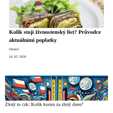
Kolik stojí živnostenský list? Průvodce
aktuálními poplatky
Ostatní
24. 05. 2026
Zlotý to czk: Kolik korun za zlotý dnes?