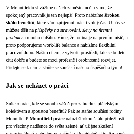
V Mountfieldu si vážíme našich zaměstnanců a víme, že
spokojený pracovník je ten nejlepší. Proto nabízíme
širokou
škálu benefitů
, které vám zpříjemní práci i volný čas. U nás se
můžete těšit na
příspěvky na stravování
,
slevy na firemní
produkty
a mnoho dalšího. Víme, že rodina je na prvním místě, a
proto podporujeme work-life balance a nabízíme flexibilní
pracovní dobu. Naším cílem je vytvořit prostředí, kde se budete
cítit dobře a budete se moci profesně i osobnostně rozvíjet.
Přidejte se k nám a staňte se součástí našeho úspěšného týmu!
Jak se ucházet o práci
Sníte o práci, kde se snoubí vášeň pro zahradu s přátelským
kolektivem a spoustou benefitů? Pak se staňte součástí rodiny
Mountfield!
Mountfield práce
nabízí širokou škálu příležitostí
pro všechny nadšence do světa zeleně, ať už jste zkušení
profesionálové, nebo teprve začínáte. Pravidelně aktualizované