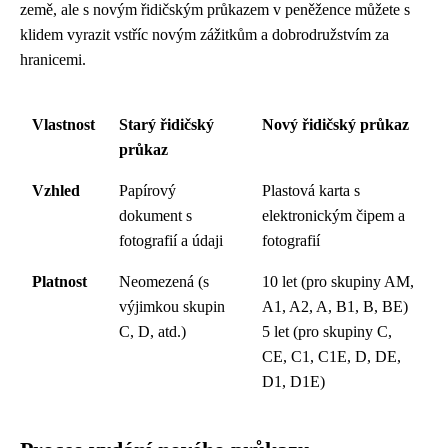
země, ale s novým řidičským průkazem v peněžence můžete s
klidem vyrazit vstříc novým zážitkům a dobrodružstvím za
hranicemi.
Vlastnost
Starý řidičský
Nový řidičský průkaz
průkaz
Vzhled
Papírový
Plastová karta s
dokument s
elektronickým čipem a
fotografií a údaji
fotografií
Platnost
Neomezená (s
10 let (pro skupiny AM,
výjimkou skupin
A1, A2, A, B1, B, BE)
C, D, atd.)
5 let (pro skupiny C,
CE, C1, C1E, D, DE,
D1, D1E)