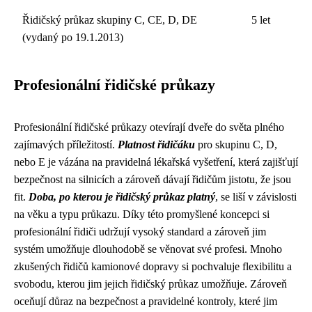
Řidičský průkaz skupiny C, CE, D, DE
5 let
(vydaný po 19.1.2013)
Profesionální řidičské průkazy
Profesionální řidičské průkazy otevírají dveře do světa plného
zajímavých příležitostí.
Platnost řidičáku
pro skupinu C, D,
nebo E je vázána na pravidelná lékařská vyšetření, která zajišťují
bezpečnost na silnicích a zároveň dávají řidičům jistotu, že jsou
fit.
Doba, po kterou je řidičský průkaz platný
, se liší v závislosti
na věku a typu průkazu. Díky této promyšlené koncepci si
profesionální řidiči udržují vysoký standard a zároveň jim
systém umožňuje dlouhodobě se věnovat své profesi. Mnoho
zkušených řidičů kamionové dopravy si pochvaluje flexibilitu a
svobodu, kterou jim jejich řidičský průkaz umožňuje. Zároveň
oceňují důraz na bezpečnost a pravidelné kontroly, které jim