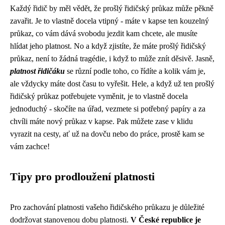
Každý řidič by měl vědět, že
prošlý řidičský průkaz
může pěkně
zavařit. Je to vlastně docela vtipný - máte v kapse ten kouzelný
průkaz, co vám dává svobodu jezdit kam chcete, ale musíte
hlídat jeho platnost. No a když zjistíte, že máte prošlý řidičský
průkaz, není to žádná tragédie, i když to může znít děsivě. Jasně,
platnost řidičáku
se různí podle toho, co řídíte a kolik vám je,
ale vždycky máte dost času to vyřešit. Hele, a když už ten prošlý
řidičský průkaz potřebujete vyměnit, je to vlastně docela
jednoduchý - skočíte na úřad, vezmete si potřebný papíry a za
chvíli máte nový průkaz v kapse. Pak můžete zase v klidu
vyrazit na cesty, ať už na dovču nebo do práce, prostě kam se
vám zachce!
Tipy pro prodloužení platnosti
Pro zachování platnosti vašeho řidičského průkazu je důležité
dodržovat stanovenou dobu platnosti.
V České republice je