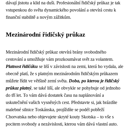
dávají jistotu a klid na duši. Profesionální řidičský průkaz je tak
vstupenkou do světa dynamického povolání a otevírá cestu k
finanční stabilitě a novým zážitkům.
Mezinárodní řidičský průkaz
Mezinárodní řidičský průkaz otevírá brány svobodného
cestování a umožňuje vám prozkoumávat svět za volantem.
Platnost řidičáku
se liší v závislosti na zemi, která ho vydala, ale
obecně platí, že s platným mezinárodním řidičským průkazem
můžete řídit ve většině zemí světa.
Doba, po kterou je řidičský
průkaz platný
, se také liší, ale obvykle se pohybuje od jednoho
do tří let. To vám dává dostatek času na naplánování a
uskutečnění vašich vysněných cest. Představte si, jak brázdíte
malebné silnice Toskánska, projíždíte se podél pobřeží
Chorvatska nebo objevujete skryté kouty Skotska – to vše s
pocitem svobody a nezávislosti, kterou vám dává vlastní auto.