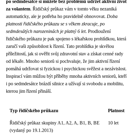
po sedmdesátce si můžete bez problémů udržet aktivní život
za volantem
. Řidičský průkaz vám v tomto věku nezaniká
automaticky, ale je potřeba ho pravidelně obnovovat.
Doba
platnosti řidičského průkazu se s věkem zkracuje, po
sedmdesátých narozeninách je platný 6 let
. Prodloužení
řidičského průkazu je pak spojeno s lékařskou prohlídkou, která
zaručí vaši způsobilost k řízení. Tato prohlídka je skvělou
příležitostí, jak si ověřit svůj zdravotní stav a získat cenné rady
od lékaře. Mnoho seniorů si pochvaluje, že jim aktivní řízení
pomáhá udržovat si fyzickou i psychickou svěžest a nezávislost.
Inspirací vám můžou být příběhy mnoha aktivních seniorů, kteří
i po sedmdesátce brázdí silnice a užívají si svobodu a mobilitu,
kterou jim řízení přináší.
Typ řidičského průkazu
Platnost
Řidičský průkaz skupiny A1, A2, A, B1, B, BE
10 let
(vydaný po 19.1.2013)