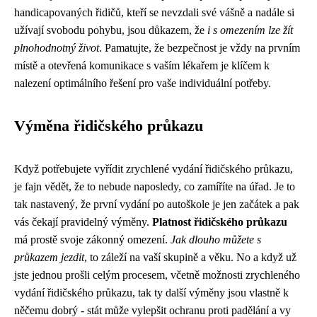
handicapovaných řidičů, kteří se nevzdali své vášně a nadále si
užívají svobodu pohybu, jsou důkazem, že
i s omezením lze žít
plnohodnotný život
. Pamatujte, že bezpečnost je vždy na prvním
místě a otevřená komunikace s vaším lékařem je klíčem k
nalezení optimálního řešení pro vaše individuální potřeby.
Výměna řidičského průkazu
Když potřebujete vyřídit
zrychlené vydání řidičského průkazu
,
je fajn vědět, že to nebude naposledy, co zamíříte na úřad. Je to
tak nastavený, že první vydání po autoškole je jen začátek a pak
vás čekají pravidelný výměny.
Platnost řidičského průkazu
má prostě svoje zákonný omezení.
Jak dlouho můžete s
průkazem jezdit
, to záleží na vaší skupině a věku. No a když už
jste jednou prošli celým procesem, včetně možnosti zrychleného
vydání řidičského průkazu, tak ty další výměny jsou vlastně k
něčemu dobrý - stát může vylepšit ochranu proti padělání a vy