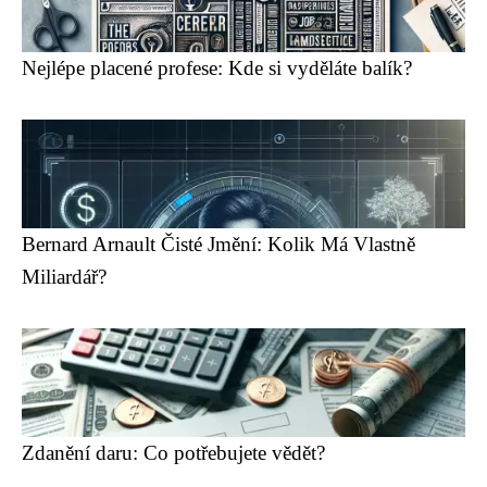
Nejlépe placené profese: Kde si vyděláte balík?
Bernard Arnault Čisté Jmění: Kolik Má Vlastně
Miliardář?
Zdanění daru: Co potřebujete vědět?