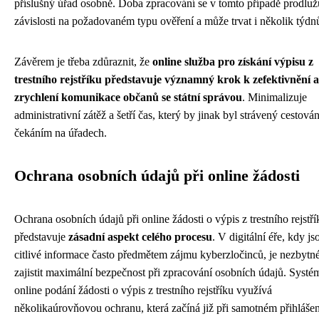
příslušný úřad osobně. Doba zpracování se v tomto případě prodluž
závislosti na požadovaném typu ověření a může trvat i několik týdn
Závěrem je třeba zdůraznit, že
online služba pro získání výpisu z
trestního rejstříku představuje významný krok k zefektivnění a
zrychlení komunikace občanů se státní správou
. Minimalizuje
administrativní zátěž a šetří čas, který by jinak byl strávený cestová
čekáním na úřadech.
Ochrana osobních údajů při online žádosti
Ochrana osobních údajů při online žádosti o výpis z trestního rejstří
představuje
zásadní aspekt celého procesu
. V digitální éře, kdy js
citlivé informace často předmětem zájmu kyberzločinců, je nezbytn
zajistit maximální bezpečnost při zpracování osobních údajů. Systé
online podání žádosti o výpis z trestního rejstříku využívá
několikaúrovňovou ochranu, která začíná již při samotném přihláše