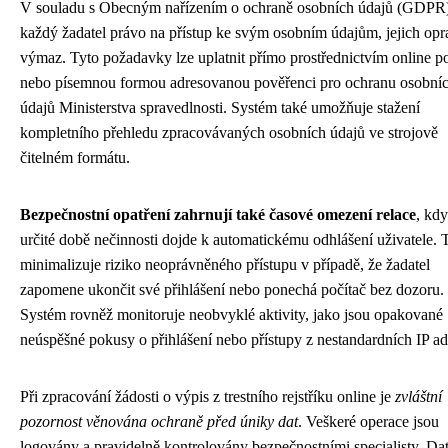
V souladu s Obecným nařízením o ochraně osobních údajů (GDPR
každý žadatel právo na přístup ke svým osobním údajům, jejich opr
výmaz. Tyto požadavky lze uplatnit přímo prostřednictvím online po
nebo písemnou formou adresovanou pověřenci pro ochranu osobní
údajů Ministerstva spravedlnosti. Systém také umožňuje stažení
kompletního přehledu zpracovávaných osobních údajů ve strojově
čitelném formátu.
Bezpečnostní opatření zahrnují také časové omezení relace
, kd
určité době nečinnosti dojde k automatickému odhlášení uživatele. 
minimalizuje riziko neoprávněného přístupu v případě, že žadatel
zapomene ukončit své přihlášení nebo ponechá počítač bez dozoru.
Systém rovněž monitoruje neobvyklé aktivity, jako jsou opakované
neúspěšné pokusy o přihlášení nebo přístupy z nestandardních IP ad
Při zpracování žádosti o výpis z trestního rejstříku online je
zvláštní
pozornost věnována ochraně před úniky dat
. Veškeré operace jsou
logovány a pravidelně kontrolovány bezpečnostními specialisty. Da