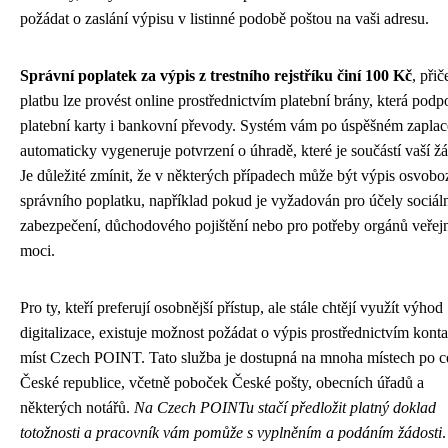
požádat o zaslání výpisu v listinné podobě poštou na vaši adresu.
Správní poplatek za výpis z trestního rejstříku činí 100 Kč
, při
platbu lze provést online prostřednictvím platební brány, která podp
platební karty i bankovní převody. Systém vám po úspěšném zaplac
automaticky vygeneruje potvrzení o úhradě, které je součástí vaší žá
Je důležité zmínit, že v některých případech může být výpis osvob
správního poplatku, například pokud je vyžadován pro účely sociál
zabezpečení, důchodového pojištění nebo pro potřeby orgánů veřej
moci.
Pro ty, kteří preferují osobnější přístup, ale stále chtějí využít výhod
digitalizace, existuje možnost požádat o výpis prostřednictvím kont
míst Czech POINT. Tato služba je dostupná na mnoha místech po c
České republice, včetně poboček České pošty, obecních úřadů a
některých notářů.
Na Czech POINTu stačí předložit platný doklad
totožnosti a pracovník vám pomůže s vyplněním a podáním žádosti
.