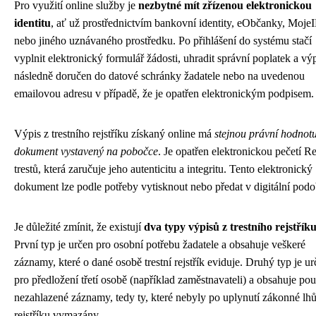
Pro využití online služby je
nezbytné mít zřízenou elektronickou
identitu
, ať už prostřednictvím bankovní identity, eObčanky, Moje
nebo jiného uznávaného prostředku. Po přihlášení do systému stačí
vyplnit elektronický formulář žádosti, uhradit správní poplatek a výp
následně doručen do datové schránky žadatele nebo na uvedenou
emailovou adresu v případě, že je opatřen elektronickým podpisem.
Výpis z trestního rejstříku získaný online má
stejnou právní hodnot
dokument vystavený na pobočce
. Je opatřen elektronickou pečetí Re
trestů, která zaručuje jeho autenticitu a integritu. Tento elektronický
dokument lze podle potřeby vytisknout nebo předat v digitální podo
Je důležité zmínit, že existují
dva typy výpisů z trestního rejstřík
První typ je určen pro osobní potřebu žadatele a obsahuje veškeré
záznamy, které o dané osobě trestní rejstřík eviduje. Druhý typ je u
pro předložení třetí osobě (například zaměstnavateli) a obsahuje po
nezahlazené záznamy, tedy ty, které nebyly po uplynutí zákonné lhů
rejstříku vymazány.