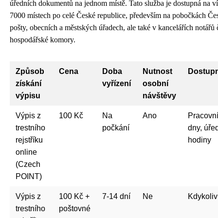
úředních dokumentů na jednom místě. Tato služba je dostupná na v
7000 místech po celé České republice, především na pobočkách Če
pošty, obecních a městských úřadech, ale také v kancelářích notářů 
hospodářské komory.
Způsob
Cena
Doba
Nutnost
Dostup
získání
vyřízení
osobní
výpisu
návštěvy
Výpis z
100 Kč
Na
Ano
Pracovn
trestního
počkání
dny, úře
rejstříku
hodiny
online
(Czech
POINT)
Výpis z
100 Kč +
7-14 dní
Ne
Kdykoliv
trestního
poštovné