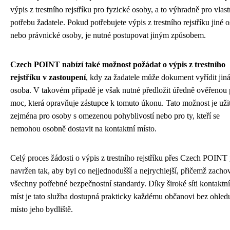
výpis z trestního rejstříku pro fyzické osoby, a to výhradně pro vlast
potřebu žadatele. Pokud potřebujete výpis z trestního rejstříku jiné 
nebo právnické osoby, je nutné postupovat jiným způsobem.
Czech POINT nabízí také možnost požádat o výpis z trestního
rejstříku v zastoupení
, kdy za žadatele může dokument vyřídit jin
osoba. V takovém případě je však nutné předložit úředně ověřenou
moc, která opravňuje zástupce k tomuto úkonu. Tato možnost je uži
zejména pro osoby s omezenou pohyblivostí nebo pro ty, kteří se
nemohou osobně dostavit na kontaktní místo.
Celý proces žádosti o výpis z trestního rejstříku přes Czech POINT 
navržen tak, aby byl co nejjednodušší a nejrychlejší, přičemž zacho
všechny potřebné bezpečnostní standardy. Díky široké síti kontaktn
míst je tato služba dostupná prakticky každému občanovi bez ohled
místo jeho bydliště.