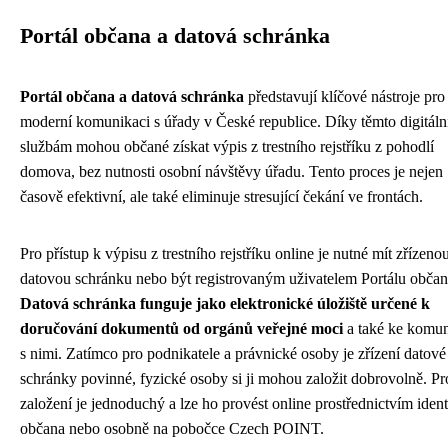
Portál občana a datová schránka
Portál občana a datová schránka
představují klíčové nástroje pro
moderní komunikaci s úřady v České republice. Díky těmto digitál
službám mohou občané získat výpis z trestního rejstříku z pohodlí
domova, bez nutnosti osobní návštěvy úřadu. Tento proces je nejen
časově efektivní, ale také eliminuje stresující čekání ve frontách.
Pro přístup k výpisu z trestního rejstříku online je nutné mít zřízeno
datovou schránku nebo být registrovaným uživatelem Portálu občan
Datová schránka funguje jako elektronické úložiště určené k
doručování dokumentů od orgánů veřejné moci
a také ke komun
s nimi. Zatímco pro podnikatele a právnické osoby je zřízení datové
schránky povinné, fyzické osoby si ji mohou založit dobrovolně. Pr
založení je jednoduchý a lze ho provést online prostřednictvím ident
občana nebo osobně na pobočce Czech POINT.