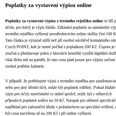
Poplatky za vystavení výpisu online
Poplatky za vystavení výpisu z trestního rejstříku online
se liší 
účelu, pro který je výpis žádán. Základní poplatek za standardní výp
trestního rejstříku vyřízený prostřednictvím online služby činí 100 K
Tato částka je výrazně nižší než při osobní návštěvě kontaktního mí
Czech POINT, kde je nutné počítat s poplatkem 200 Kč. Úspora je 
značná a představuje jeden z hlavních benefitů využití digitální služ
však třeba mít na paměti, že tato cena platí pouze pro výpisy určené
osobní potřebu žadatele.
V případě, že potřebujete výpis z trestního rejstříku pro zaměstnavat
nebo pro jiný úřední účel, může být poplatek odlišný.
Pokud žádáte
výpis pro účely zaměstnání ve státní správě, může být v některých
případech poplatek snížen na 50 Kč
. Naopak pro některé specifické
například pro zahraniční úřady s požadavkem na speciální ověření,
být cena navýšena až na 200 Kč i při online vyřízení.