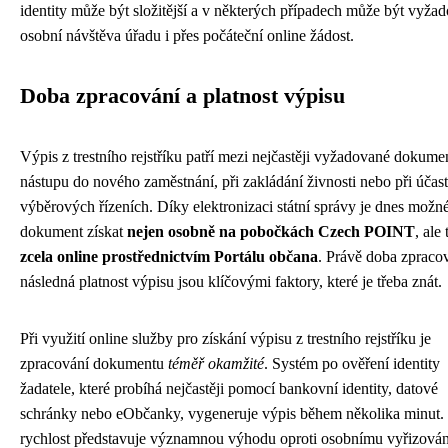
identity může být složitější a v některých případech může být vyža
osobní návštěva úřadu i přes počáteční online žádost.
Doba zpracování a platnost výpisu
Výpis z trestního rejstříku patří mezi nejčastěji vyžadované dokume
nástupu do nového zaměstnání, při zakládání živnosti nebo při účast
výběrových řízeních. Díky elektronizaci státní správy je dnes možné
dokument získat
nejen osobně na pobočkách Czech POINT
, ale
zcela online prostřednictvím Portálu občana
. Právě doba zpraco
následná platnost výpisu jsou klíčovými faktory, které je třeba znát.
Při využití online služby pro získání výpisu z trestního rejstříku je
zpracování dokumentu
téměř okamžité
. Systém po ověření identity
žadatele, které probíhá nejčastěji pomocí bankovní identity, datové
schránky nebo eObčanky, vygeneruje výpis během několika minut.
rychlost představuje významnou výhodu oproti osobnímu vyřizován