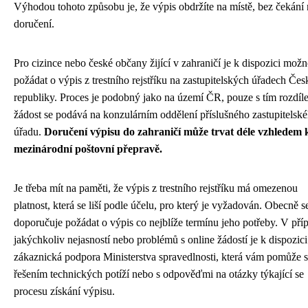
Výhodou tohoto způsobu je, že výpis obdržíte na místě, bez čekání
doručení.
Pro cizince nebo české občany žijící v zahraničí je k dispozici možn
požádat o výpis z trestního rejstříku na zastupitelských úřadech Čes
republiky. Proces je podobný jako na území ČR, pouze s tím rozdíl
žádost se podává na konzulárním oddělení příslušného zastupitelsk
úřadu.
Doručení výpisu do zahraničí může trvat déle vzhledem 
mezinárodní poštovní přepravě.
Je třeba mít na paměti, že výpis z trestního rejstříku má omezenou
platnost, která se liší podle účelu, pro který je vyžadován. Obecně s
doporučuje požádat o výpis co nejblíže termínu jeho potřeby. V pří
jakýchkoliv nejasností nebo problémů s online žádostí je k dispozici
zákaznická podpora Ministerstva spravedlnosti, která vám pomůže s
řešením technických potíží nebo s odpověďmi na otázky týkající se
procesu získání výpisu.