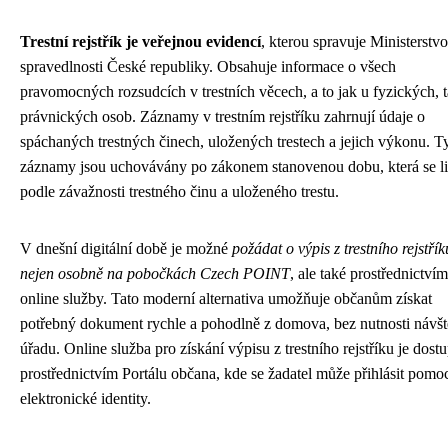
Trestní rejstřík je veřejnou evidencí
, kterou spravuje Ministerstvo
spravedlnosti České republiky. Obsahuje informace o všech
pravomocných rozsudcích v trestních věcech, a to jak u fyzických, 
právnických osob. Záznamy v trestním rejstříku zahrnují údaje o
spáchaných trestných činech, uložených trestech a jejich výkonu. T
záznamy jsou uchovávány po zákonem stanovenou dobu, která se li
podle závažnosti trestného činu a uloženého trestu.
V dnešní digitální době je možné
požádat o výpis z trestního rejstřík
nejen osobně na pobočkách Czech POINT
, ale také prostřednictvím
online služby. Tato moderní alternativa umožňuje občanům získat
potřebný dokument rychle a pohodlně z domova, bez nutnosti návš
úřadu. Online služba pro získání výpisu z trestního rejstříku je dost
prostřednictvím Portálu občana, kde se žadatel může přihlásit pomo
elektronické identity.