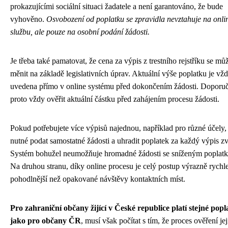
prokazujícími sociální situaci žadatele a není garantováno, že bude
vyhověno.
Osvobození od poplatku se zpravidla nevztahuje na onli
službu, ale pouze na osobní podání žádosti.
Je třeba také pamatovat, že cena za výpis z trestního rejstříku se mů
měnit na základě legislativních úprav. Aktuální výše poplatku je vž
uvedena přímo v online systému před dokončením žádosti. Doporuč
proto vždy ověřit aktuální částku před zahájením procesu žádosti.
Pokud potřebujete více výpisů najednou, například pro různé účely, 
nutné podat samostatné žádosti a uhradit poplatek za každý výpis zv
Systém bohužel neumožňuje hromadné žádosti se sníženým poplat
Na druhou stranu, díky online procesu je celý postup výrazně rychle
pohodlnější než opakované návštěvy kontaktních míst.
Pro zahraniční občany žijící v České republice platí stejné popl
jako pro občany ČR
, musí však počítat s tím, že proces ověření jej