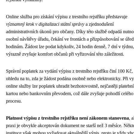
Online služba pro získání výpisu z trestního rejstříku představuje
významný krok v digitalizaci státní správy
a zjednodušení
administrativních úkonů pro občany. Díky této službě odpadá nutno
osobní návštěvy úřadu, čekání ve frontách a přizpůsobování se úře
hodinám. Žádost lze podat kdykoliv, 24 hodin denně, 7 dní v týdnu
výrazně zvyšuje komfort občanů při vyřizování této záležitosti.
Správní poplatek za vydání výpisu z trestního rejstříku činí 100 Kč,
ohledu na to, zda je žádost podána osobně nebo elektronicky. Při vy
online služby lze poplatek uhradit bezhotovostně, nejčastěji platební
kartou nebo bankovním převodem, což dále zvyšuje pohodlí celého
procesu.
Platnost výpisu z trestního rejstříku není zákonem stanovena
, a
praxi je obvykle akceptován dokument ne starší než 3 měsíce. Někt
instituce však mohou vyžadovat aktuálnější výpis, proto je vždy vh