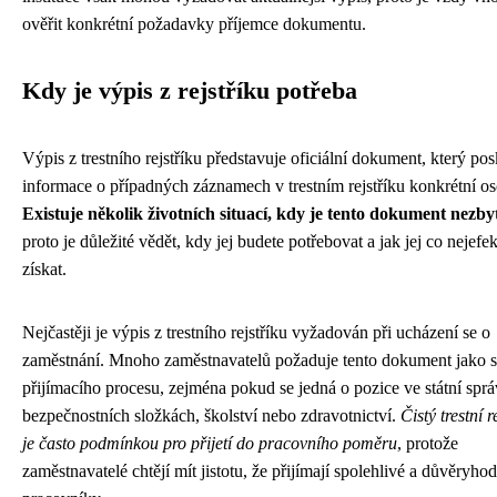
ověřit konkrétní požadavky příjemce dokumentu.
Kdy je výpis z rejstříku potřeba
Výpis z trestního rejstříku představuje oficiální dokument, který pos
informace o případných záznamech v trestním rejstříku konkrétní o
Existuje několik životních situací, kdy je tento dokument nezby
proto je důležité vědět, kdy jej budete potřebovat a jak jej co nejefek
získat.
Nejčastěji je výpis z trestního rejstříku vyžadován při ucházení se o
zaměstnání. Mnoho zaměstnavatelů požaduje tento dokument jako s
přijímacího procesu, zejména pokud se jedná o pozice ve státní sprá
bezpečnostních složkách, školství nebo zdravotnictví.
Čistý trestní r
je často podmínkou pro přijetí do pracovního poměru
, protože
zaměstnavatelé chtějí mít jistotu, že přijímají spolehlivé a důvěryho