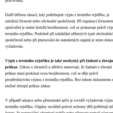
pracovníky.
Další běžnou situací, kdy potřebujete výpis z trestního rejstříku, je
založení živnosti nebo obchodní společnosti. Při registraci živnoste
oprávnění je nutné doložit bezúhonnost, což se prokazuje právě vý
trestního rejstříku. Podobně při zakládání některých typů obchodníc
společností nebo při jmenování do statutárních orgánů je tento dok
vyžadován.
Výpis z trestního rejstříku je také nezbytný při žádosti o zbrojn
průkaz
. Zákon o zbraních a střelivu stanovuje, že žadatel o zbrojní
průkaz musí prokázat svou bezúhonnost, což se děje právě
prostřednictvím výpisu z trestního rejstříku. Bez tohoto dokumentu 
možné zbrojní průkaz získat.
V případě adopce nebo pěstounské péče je rovněž vyžadován výpis
trestního rejstříku. Orgány sociálně-právní ochrany dětí potřebují mí
jistotu, že potenciální adoptivní rodiče nebo pěstouni nemají zázna