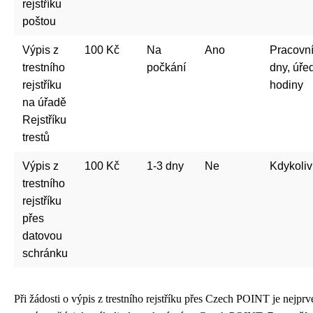
rejstříku
poštou
Výpis z
100 Kč
Na
Ano
Pracovn
trestního
počkání
dny, úře
rejstříku
hodiny
na úřadě
Rejstříku
trestů
Výpis z
100 Kč
1-3 dny
Ne
Kdykoliv
trestního
rejstříku
přes
datovou
schránku
Při žádosti o výpis z trestního rejstříku přes Czech POINT je nejprv