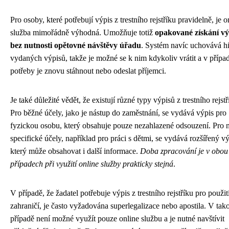
Pro osoby, které potřebují výpis z trestního rejstříku pravidelně, je o
služba mimořádně výhodná. Umožňuje totiž
opakované získání vý
bez nutnosti opětovné návštěvy úřadu
. Systém navíc uchovává hi
vydaných výpisů, takže je možné se k nim kdykoliv vrátit a v přípa
potřeby je znovu stáhnout nebo odeslat příjemci.
Je také důležité vědět, že existují různé typy výpisů z trestního rejstř
Pro běžné účely, jako je nástup do zaměstnání, se vydává výpis pro
fyzickou osobu, který obsahuje pouze nezahlazené odsouzení. Pro 
specifické účely, například pro práci s dětmi, se vydává rozšířený vý
který může obsahovat i další informace.
Doba zpracování je v obou
případech při využití online služby prakticky stejná
.
V případě, že žadatel potřebuje výpis z trestního rejstříku pro použit
zahraničí, je často vyžadována superlegalizace nebo apostila. V ta
případě není možné využít pouze online službu a je nutné navštívit