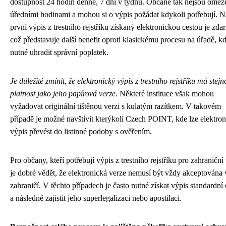
dostupnost 24 hodin denně, 7 dní v týdnu. Občané tak nejsou omez
úředními hodinami a mohou si o výpis požádat kdykoli potřebují. N
první výpis z trestního rejstříku získaný elektronickou cestou je zda
což představuje další benefit oproti klasickému procesu na úřadě, kd
nutné uhradit správní poplatek.
Je důležité zmínit, že elektronický výpis z trestního rejstříku má stej
platnost jako jeho papírová verze.
Některé instituce však mohou
vyžadovat originální tištěnou verzi s kulatým razítkem. V takovém
případě je možné navštívit kterýkoli Czech POINT, kde lze elektro
výpis převést do listinné podoby s ověřením.
Pro občany, kteří potřebují výpis z trestního rejstříku pro zahraniční 
je dobré vědět, že elektronická verze nemusí být vždy akceptována 
zahraničí. V těchto případech je často nutné získat výpis standardní
a následně zajistit jeho superlegalizaci nebo apostilaci.