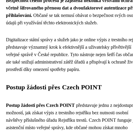
Bezpečnost celého procesu je zajištěna několika vrstvami ochra
včetně šifrovaného přenosu dat a dvoufaktorové autentizace př
přihlašování.
Občané se tak nemusí obávat o bezpečnost svých os
údajů při využívání těchto elektronických služeb.
Digitalizace státní správy a služeb jako je online výpis z trestního re
představuje významný krok k efektivnější a uživatelsky přívětivější
veřejné správě v České republice. Tyto nástroje nejen šetří čas obč
ale také snižují administrativní zátěž úřadů a přispívají k ochraně ži
prostředí díky omezení spotřeby papíru.
Postup žádosti přes Czech POINT
Postup žádosti přes Czech POINT
představuje jednu z nejdostupn
možností, jak získat výpis z trestního rejstříku bez nutnosti osobní
návštěvy příslušného úřadu Rejstříku trestů. Czech POINT funguje 
asistenční místo veřejné správy, kde občané mohou získat mnoho