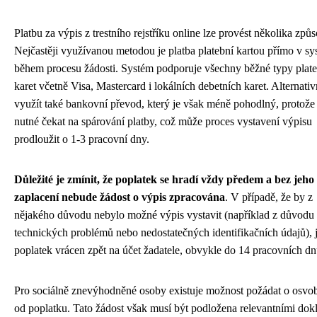
Platbu za výpis z trestního rejstříku online lze provést několika způ
Nejčastěji využívanou metodou je platba platební kartou přímo v s
během procesu žádosti. Systém podporuje všechny běžné typy plat
karet včetně Visa, Mastercard i lokálních debetních karet. Alternativ
využít také bankovní převod, který je však méně pohodlný, protože 
nutné čekat na spárování platby, což může proces vystavení výpisu
prodloužit o 1-3 pracovní dny.
Důležité je zmínit, že poplatek se hradí vždy předem a bez jeho
zaplacení nebude žádost o výpis zpracována
. V případě, že by z
nějakého důvodu nebylo možné výpis vystavit (například z důvodu
technických problémů nebo nedostatečných identifikačních údajů), 
poplatek vrácen zpět na účet žadatele, obvykle do 14 pracovních dn
Pro sociálně znevýhodněné osoby existuje možnost požádat o osvo
od poplatku. Tato žádost však musí být podložena relevantními dok