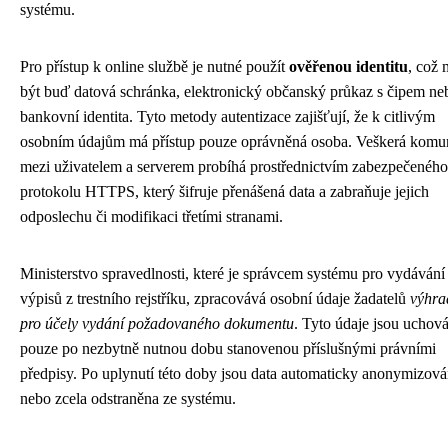
systému.
Pro přístup k online službě je nutné použít
ověřenou identitu
, což
být buď datová schránka, elektronický občanský průkaz s čipem ne
bankovní identita. Tyto metody autentizace zajišťují, že k citlivým
osobním údajům má přístup pouze oprávněná osoba. Veškerá komu
mezi uživatelem a serverem probíhá prostřednictvím zabezpečeného
protokolu HTTPS, který šifruje přenášená data a zabraňuje jejich
odposlechu či modifikaci třetími stranami.
Ministerstvo spravedlnosti, které je správcem systému pro vydávání
výpisů z trestního rejstříku, zpracovává osobní údaje žadatelů
výhra
pro účely vydání požadovaného dokumentu
. Tyto údaje jsou uchov
pouze po nezbytně nutnou dobu stanovenou příslušnými právními
předpisy. Po uplynutí této doby jsou data automaticky anonymizov
nebo zcela odstraněna ze systému.