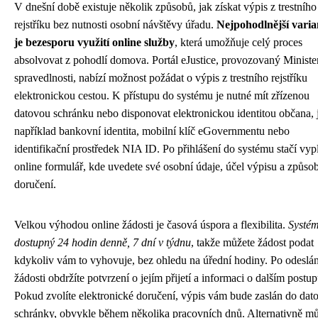
V dnešní době existuje několik způsobů, jak získat výpis z trestního
rejstříku bez nutnosti osobní návštěvy úřadu.
Nejpohodlnější vari
je bezesporu využití online služby
, která umožňuje celý proces
absolvovat z pohodlí domova. Portál eJustice, provozovaný Minist
spravedlnosti, nabízí možnost požádat o výpis z trestního rejstříku
elektronickou cestou. K přístupu do systému je nutné mít zřízenou
datovou schránku nebo disponovat elektronickou identitou občana, 
například bankovní identita, mobilní klíč eGovernmentu nebo
identifikační prostředek NIA ID. Po přihlášení do systému stačí vypl
online formulář, kde uvedete své osobní údaje, účel výpisu a způso
doručení.
Velkou výhodou online žádosti je časová úspora a flexibilita.
Systém
dostupný 24 hodin denně, 7 dní v týdnu
, takže můžete žádost podat
kdykoliv vám to vyhovuje, bez ohledu na úřední hodiny. Po odeslán
žádosti obdržíte potvrzení o jejím přijetí a informaci o dalším postup
Pokud zvolíte elektronické doručení, výpis vám bude zaslán do dat
schránky, obvykle během několika pracovních dnů. Alternativně m