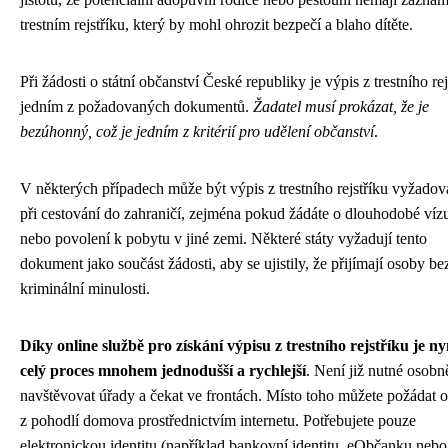
trestním rejstříku, který by mohl ohrozit bezpečí a blaho dítěte.
Při žádosti o státní občanství České republiky je výpis z trestního rej
jedním z požadovaných dokumentů.
Žadatel musí prokázat, že je
bezúhonný, což je jedním z kritérií pro udělení občanství
.
V některých případech může být výpis z trestního rejstříku vyžadov
při cestování do zahraničí, zejména pokud žádáte o dlouhodobé ví
nebo povolení k pobytu v jiné zemi. Některé státy vyžadují tento
dokument jako součást žádosti, aby se ujistily, že přijímají osoby be
kriminální minulosti.
Díky online službě pro získání výpisu z trestního rejstříku je ny
celý proces mnohem jednodušší a rychlejší
. Není již nutné osobn
navštěvovat úřady a čekat ve frontách. Místo toho můžete požádat o
z pohodlí domova prostřednictvím internetu. Potřebujete pouze
elektronickou identitu (například bankovní identitu, eObčanku nebo