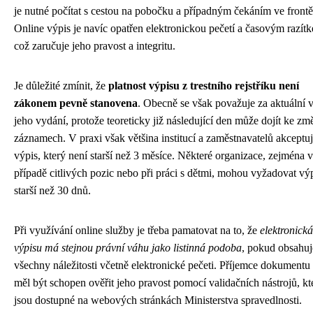
je nutné počítat s cestou na pobočku a případným čekáním ve frontě
Online výpis je navíc opatřen elektronickou pečetí a časovým razít
což zaručuje jeho pravost a integritu.
Je důležité zmínit, že
platnost výpisu z trestního rejstříku není
zákonem pevně stanovena
. Obecně se však považuje za aktuální 
jeho vydání, protože teoreticky již následující den může dojít ke zm
záznamech. V praxi však většina institucí a zaměstnavatelů akceptu
výpis, který není starší než 3 měsíce. Některé organizace, zejména v
případě citlivých pozic nebo při práci s dětmi, mohou vyžadovat vý
starší než 30 dnů.
Při využívání online služby je třeba pamatovat na to, že
elektronická
výpisu má stejnou právní váhu jako listinná podoba
, pokud obsahuj
všechny náležitosti včetně elektronické pečeti. Příjemce dokumentu
měl být schopen ověřit jeho pravost pomocí validačních nástrojů, kt
jsou dostupné na webových stránkách Ministerstva spravedlnosti.