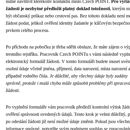
nutné navštívit kterékoliv kontaktní místo Czech POINT.
Pro vyříz
žádosti je nezbytné předložit platný doklad totožnosti
, kterým 
být občanský průkaz nebo cestovní pas. Bez tohoto dokladu není 
žádost podat, jelikož ověření identity žadatele je klíčovým bezpečn
prvkem celého procesu.
Po příchodu na pobočku je třeba sdělit obsluze, že máte zájem o výp
trestního rejstříku. Pracovník Czech POINTu s vámi následně vypln
elektronický formulář žádosti. V tomto formuláři budete muset uvés
osobní údaje včetně jména, příjmení, data narození, místa narození 
případně rodného čísla.
Je důležité, aby všechny údaje byly zadány
správně, protože i malá chyba může způsobit problémy při zpracov
žádosti.
Po vyplnění formuláře vám pracovník předloží kontrolní výtisk žádo
ověření správnosti uvedených údajů. Tento krok je velmi důležitý, 
po odeslání žádosti již není možné údaje změnit. Pokud jsou všech
informace správné, potvrdíte svým podpisem souhlas se zpracován