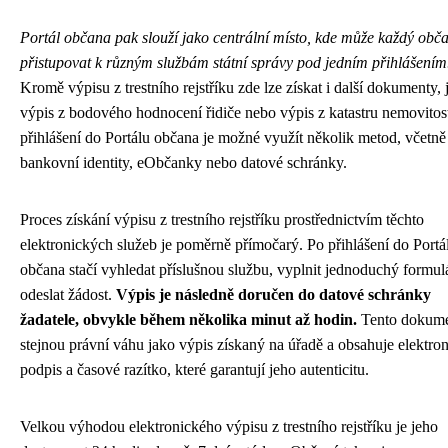
Portál občana pak slouží jako centrální místo, kde může každý obč
přistupovat k různým službám státní správy pod jedním přihlášením
Kromě výpisu z trestního rejstříku zde lze získat i další dokumenty, 
výpis z bodového hodnocení řidiče nebo výpis z katastru nemovitost
přihlášení do Portálu občana je možné využít několik metod, včetně
bankovní identity, eObčanky nebo datové schránky.
Proces získání výpisu z trestního rejstříku prostřednictvím těchto
elektronických služeb je poměrně přímočarý. Po přihlášení do Portá
občana stačí vyhledat příslušnou službu, vyplnit jednoduchý formul
odeslat žádost.
Výpis je následně doručen do datové schránky
žadatele, obvykle během několika minut až hodin.
Tento dokum
stejnou právní váhu jako výpis získaný na úřadě a obsahuje elektro
podpis a časové razítko, které garantují jeho autenticitu.
Velkou výhodou elektronického výpisu z trestního rejstříku je jeho