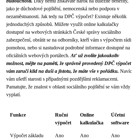
budoucnosti.
Díky němu získáváte nárok na důležité benefity,
jako je důchodové pojištění, nemocenská nebo podpora v
nezaměstnanosti. Jak tedy na DPČ výpočet? Existuje několik
jednoduchých způsobů. Můžete využít online kalkulačky
dostupné na webových stránkách České správy sociálního
zabezpečení, obrátit se na odborníky, kteří vám s výpočtem rádi
pomohou, nebo si nastudovat podrobné informace dostupné na
oficiálních webových portálech.
Ať už zvolíte jakoukoliv
možnost, mějte na paměti, že správně provedený DPČ výpočet
vám zaručí klid na duši a jistotu, že máte vše v pořádku.
Navíc
vám ušetří starosti s případnými pozdějšími reklamacemi.
Pamatujte, že znalost v oblasti sociálního pojištění se vám vždy
vyplatí.
Funkce
Ruční
Online
Účetní
výpočet
kalkulačka
software
Výpočet základu
Ano
Ano
Ano