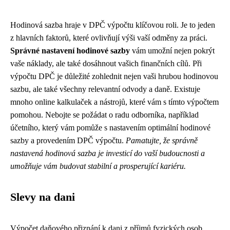
Hodinová sazba hraje v DPČ výpočtu klíčovou roli. Je to jeden
z hlavních faktorů, které ovlivňují výši vaší odměny za práci.
Správné nastavení hodinové sazby
vám umožní nejen pokrýt
vaše náklady, ale také dosáhnout vašich finančních cílů. Při
výpočtu DPČ je důležité zohlednit nejen vaši hrubou hodinovou
sazbu, ale také všechny relevantní odvody a daně. Existuje
mnoho online kalkulaček a nástrojů, které vám s tímto výpočtem
pomohou. Nebojte se požádat o radu odborníka, například
účetního, který vám pomůže s nastavením optimální hodinové
sazby a provedením DPČ výpočtu.
Pamatujte, že správně
nastavená hodinová sazba je investicí do vaší budoucnosti a
umožňuje vám budovat stabilní a prosperující kariéru.
Slevy na dani
Výpočet daňového přiznání k dani z příjmů fyzických osob