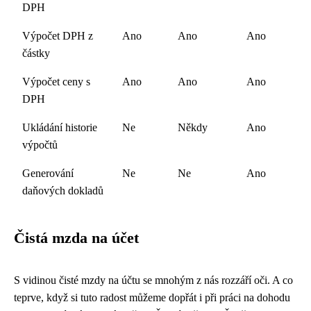
DPH
Výpočet DPH z
Ano
Ano
Ano
částky
Výpočet ceny s
Ano
Ano
Ano
DPH
Ukládání historie
Ne
Někdy
Ano
výpočtů
Generování
Ne
Ne
Ano
daňových dokladů
Čistá mzda na účet
S vidinou čisté mzdy na účtu se mnohým z nás rozzáří oči. A co
teprve, když si tuto radost můžeme dopřát i při práci na dohodu