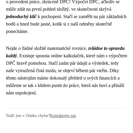
o provedení práce, zkráceně DPČ! Výpočet DPČ, ačkoliv se
může zdát na první pohled složitý, ve skutečnosti skrývá
jednoduchý klíč
k pochopení. Stačí se zaměřit na pár základních
bodů a hned bude jasné, kolik si z naší odměny skutečně
ponecháme.
Nejde o žádné složité matematické rovnice,
zvládne to opravdu
každý
. Existuje spousta online kalkulaček, které nám s výpočtem
DPČ hravě pomohou. Stačí zadat pár údajů a výsledek, tedy
naše vytoužená čistá mzda, se objeví během pár vteřin. Díky
těmto nástrojům máme dokonalý přehled o svých financích a
můžeme se tak s klidem pustit do práce, která nás baví a přináší
nám uspokojení.
Našli jste v článku chybu?
Kontaktujte nás