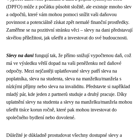
(DPFO) může z počátku působit složitě, ale existuje mnoho slev
a odpočtů, které vám mohou pomoci snížit vaši daňovou
povinnost a potenciálně získat zpět nemalé finanční prostředky.
Zaměřme se na pozitivní stránku věci – slevy na dani představují
skvělou příležitost, jak ušetřit a investovat do své budoucnosti.
Slevy na dani
fungují tak, že přímo snižují vypočtenou daň, což
má ve výsledku větší dopad na vaši peněženku než daňové
odpočty. Mezi nejčastěji uplatňované slevy patří sleva na
poplatníka, sleva na studenta, sleva na manželku/manžela s
nízkými příjmy nebo sleva na invaliditu. Představte si například
mladý pár, kde jeden z partnerů studuje a druhý pracuje. Díky
uplatnění slevy na studenta a slevy na manželku/manžela mohou
ušetřit tisíce korun ročně, které pak mohou investovat do
společného bydlení nebo dovolené.
Důležité je důkladně prostudovat všechny dostupné slevy a