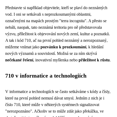
Představte si například objevitele, kteří se plaví do neznámých
vod. I oni se setkávali s neprozkoumanými oblastmi,
označenými na mapách prostým "terra incognita". A přesto se
nebáli, naopak, tato neznámá teritoria pro ně představovala
výzvu, příležitost k objevování nových zemí, kultur a poznatků.
A tak i kód 710, ač na první pohled neznámý a nerozpoznaný,
můžeme vnímat jako
pozvánku k prozkoumání
, k hledání
nových významů a souvislostí. Možná se za ním skrývá
nečekané řešení
, inovativní myšlenka nebo
příležitost k růstu
.
710 v informatice a technologiích
V informatice a technologiích se často setkáváme s kódy a čísly,
které na první pohled nemusí dávat smysl. Jedním z nich je i
číslo 710, které může v některých systémech signalizovat
"nerozpoznáno". Ačkoliv se to může zdát jako překážka, ve