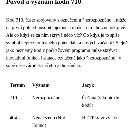
Původ a význam kódu 710
Kód 710, často spojovaný s označením "nerozpoznáno", může
na první pohled působit tajemně a možná i trochu znepokojivě.
Ale co když se za ním skrývá něco víc? Co když je to spíše
symbol neprozkoumaného potenciálu a nových začátků? Stejně
jako neznámý kód v počítačovém programu může skrývat
inovativní funkci, i situace označená jako "nerozpoznáno" v
sobě nese zárodek něčeho jedinečného.
Termín
Význam
Jazyk
710
Nerozpoznáno
Čeština (v kontextu
kódů)
404
Nenalezeno (Not
HTTP stavový kód
Found)