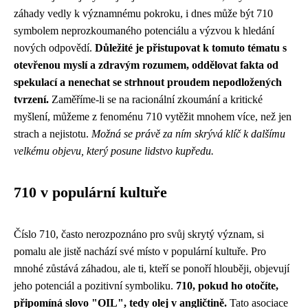
záhady vedly k významnému pokroku, i dnes může být 710
symbolem neprozkoumaného potenciálu a výzvou k hledání
nových odpovědí.
Důležité je přistupovat k tomuto tématu s
otevřenou myslí a zdravým rozumem, oddělovat fakta od
spekulací a nenechat se strhnout proudem nepodložených
tvrzení.
Zaměříme-li se na racionální zkoumání a kritické
myšlení, můžeme z fenoménu 710 vytěžit mnohem více, než jen
strach a nejistotu.
Možná se právě za ním skrývá klíč k dalšímu
velkému objevu, který posune lidstvo kupředu.
710 v populární kultuře
Číslo 710, často nerozpoznáno pro svůj skrytý význam, si
pomalu ale jistě nachází své místo v populární kultuře. Pro
mnohé zůstává záhadou, ale ti, kteří se ponoří hlouběji, objevují
jeho potenciál a pozitivní symboliku.
710, pokud ho otočíte,
připomíná slovo "OIL", tedy olej v angličtině.
Tato asociace