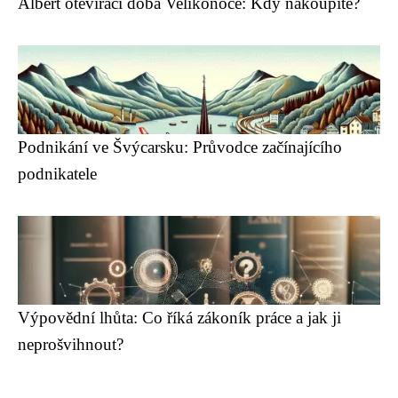
Albert otevírací doba Velikonoce: Kdy nakoupíte?
Podnikání ve Švýcarsku: Průvodce začínajícího
podnikatele
Výpovědní lhůta: Co říká zákoník práce a jak ji
neprošvihnout?