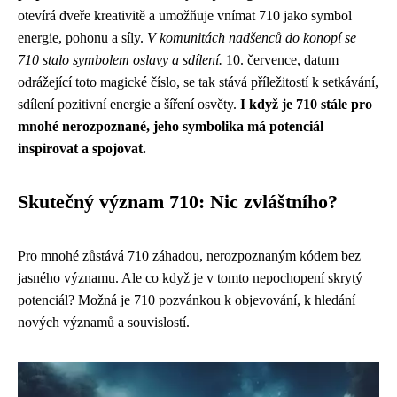
otevírá dveře kreativitě a umožňuje vnímat 710 jako symbol
energie, pohonu a síly.
V komunitách nadšenců do konopí se
710 stalo symbolem oslavy a sdílení.
10. července, datum
odrážející toto magické číslo, se tak stává příležitostí k setkávání,
sdílení pozitivní energie a šíření osvěty.
I když je 710 stále pro
mnohé nerozpoznané, jeho symbolika má potenciál
inspirovat a spojovat.
Skutečný význam 710: Nic zvláštního?
Pro mnohé zůstává 710 záhadou, nerozpoznaným kódem bez
jasného významu. Ale co když je v tomto nepochopení skrytý
potenciál? Možná je 710 pozvánkou k objevování, k hledání
nových významů a souvislostí.