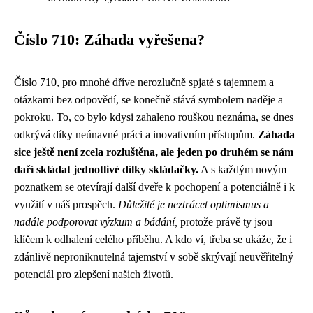
Číslo 710: Záhada vyřešena?
Číslo 710, pro mnohé dříve nerozlučně spjaté s tajemnem a
otázkami bez odpovědí, se konečně stává symbolem naděje a
pokroku. To, co bylo kdysi zahaleno rouškou neznáma, se dnes
odkrývá díky neúnavné práci a inovativním přístupům.
Záhada
sice ještě není zcela rozluštěna, ale jeden po druhém se nám
daří skládat jednotlivé dílky skládačky.
A s každým novým
poznatkem se otevírají další dveře k pochopení a potenciálně i k
využití v náš prospěch.
Důležité je neztrácet optimismus a
nadále podporovat výzkum a bádání,
protože právě ty jsou
klíčem k odhalení celého příběhu. A kdo ví, třeba se ukáže, že i
zdánlivě neproniknutelná tajemství v sobě skrývají neuvěřitelný
potenciál pro zlepšení našich životů.